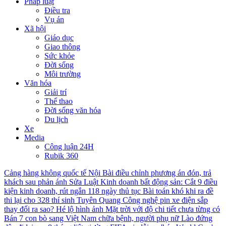
Pháp luật
Điều tra
Vụ án
Xã hội
Giáo dục
Giao thông
Sức khỏe
Đời sống
Môi trường
Văn hóa
Giải trí
Thể thao
Đời sống văn hóa
Du lịch
Xe
Media
Công luận 24H
Rubik 360
Cảng hàng không quốc tế Nội Bài điều chỉnh phương án đón, trả
khách sau phản ánh
Sửa Luật Kinh doanh bất động sản: Cắt 9 điều
kiện kinh doanh, rút ngắn 118 ngày thủ tục
Bài toán khó khi ra đề
thi lại cho 328 thí sinh Tuyên Quang
Công nghệ pin xe điện sắp
thay đổi ra sao?
Hé lộ hình ảnh Mặt trời với độ chi tiết chưa từng có
Bán 7 con bò sang Việt Nam chữa bệnh, người phụ nữ Lào đứng