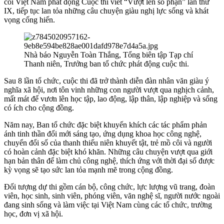
côi Việt Nam phát động Cuộc thi viết “Vượt lên số phận” lần thứ
IX, tiếp tục lan tỏa những câu chuyện giàu nghị lực sống và khát
vọng cống hiến.
Nhà báo Nguyễn Toàn Thắng, Tổng biên tập Tạp chí
Thanh niên, Trưởng ban tổ chức phát động cuộc thi.
Sau 8 lần tổ chức, cuộc thi đã trở thành diễn đàn nhân văn giàu ý
nghĩa xã hội, nơi tôn vinh những con người vượt qua nghịch cảnh,
mất mát để vươn lên học tập, lao động, lập thân, lập nghiệp và sống
có ích cho cộng đồng.
Năm nay, Ban tổ chức đặc biệt khuyến khích các tác phẩm phản
ánh tinh thần đổi mới sáng tạo, ứng dụng khoa học công nghệ,
chuyển đổi số của thanh thiếu niên khuyết tật, trẻ mồ côi và người
có hoàn cảnh đặc biệt khó khăn. Những câu chuyện vượt qua giới
hạn bản thân để làm chủ công nghệ, thích ứng với thời đại số được
kỳ vọng sẽ tạo sức lan tỏa mạnh mẽ trong cộng đồng.
Đối tượng dự thi gồm cán bộ, công chức, lực lượng vũ trang, đoàn
viên, học sinh, sinh viên, phóng viên, văn nghệ sĩ, người nước ngoài
đang sinh sống và làm việc tại Việt Nam cùng các tổ chức, trường
học, đơn vị xã hội.