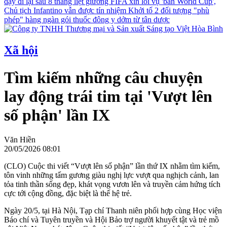
dậy đi lại sau 8 tháng liệt giường
FIFA xin lỗi vụ 'bán World Cup',
Chủ tịch Infantino vẫn được tín nhiệm
Khởi tố 2 đối tượng "phù
phép" hàng ngàn gói thuốc đông y dởm từ tân dược
Xã hội
Tìm kiếm những câu chuyện
lay động trái tim tại 'Vượt lên
số phận' lần IX
Văn Hiền
20/05/2026 08:01
(CLO) Cuộc thi viết “Vượt lên số phận” lần thứ IX nhằm tìm kiếm,
tôn vinh những tấm gương giàu nghị lực vượt qua nghịch cảnh, lan
tỏa tinh thần sống đẹp, khát vọng vươn lên và truyền cảm hứng tích
cực tới cộng đồng, đặc biệt là thế hệ trẻ.
Ngày 20/5, tại Hà Nội, Tạp chí Thanh niên phối hợp cùng Học viện
Báo chí và Tuyên truyền và Hội Bảo trợ người khuyết tật và trẻ mồ