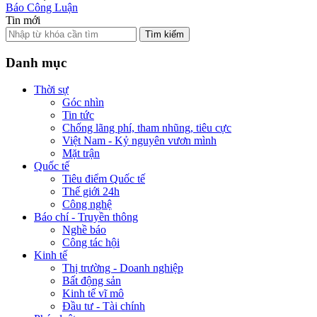
Báo Công Luận
Tin mới
Tìm kiếm
Danh mục
Thời sự
Góc nhìn
Tin tức
Chống lãng phí, tham nhũng, tiêu cực
Việt Nam - Kỷ nguyên vươn mình
Mặt trận
Quốc tế
Tiêu điểm Quốc tế
Thế giới 24h
Công nghệ
Báo chí - Truyền thông
Nghề báo
Công tác hội
Kinh tế
Thị trường - Doanh nghiệp
Bất động sản
Kinh tế vĩ mô
Đầu tư - Tài chính