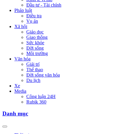
Đầu tư - Tài chính
Pháp luật
Điều tra
Vụ án
Xã hội
Giáo dục
Giao thông
Sức khỏe
Đời sống
Môi trường
Văn hóa
Giải trí
Thể thao
Đời sống văn hóa
Du lịch
Xe
Media
Công luận 24H
Rubik 360
Danh mục