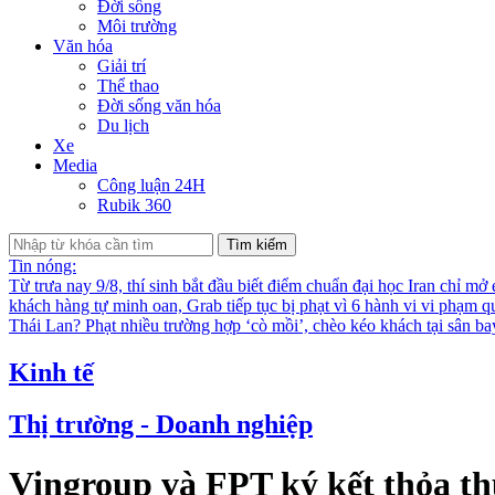
Đời sống
Môi trường
Văn hóa
Giải trí
Thể thao
Đời sống văn hóa
Du lịch
Xe
Media
Công luận 24H
Rubik 360
Tìm kiếm
Tin nóng:
Từ trưa nay 9/8, thí sinh bắt đầu biết điểm chuẩn đại học
Iran chỉ mở
khách hàng tự minh oan, Grab tiếp tục bị phạt vì 6 hành vi vi phạm q
Thái Lan?
Phạt nhiều trường hợp ‘cò mồi’, chèo kéo khách tại sân b
Kinh tế
Thị trường - Doanh nghiệp
Vingroup và FPT ký kết thỏa th