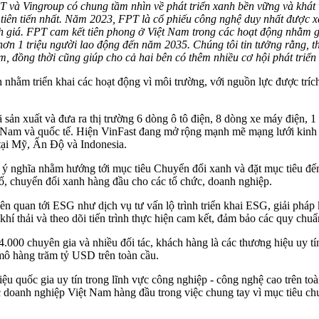
T và Vingroup có chung tầm nhìn về phát triển xanh bền vững và khá
g tiên tiến nhất. Năm 2023, FPT là cổ phiếu công nghệ duy nhất được 
iá. FPT cam kết tiên phong ở Việt Nam trong các hoạt động nhằm giả
 hơn 1 triệu người lao động đến năm 2035. Chúng tôi tin tưởng rằng, 
am, đồng thời cũng giúp cho cả hai bên có thêm nhiều cơ hội phát tri
m triển khai các hoạt động vì môi trường, với nguồn lực được trích 
sản xuất và đưa ra thị trường 6 dòng ô tô điện, 8 dòng xe máy điện, 1 
t Nam và quốc tế. Hiện VinFast đang mở rộng mạnh mẽ mạng lưới kinh
tại Mỹ, Ấn Độ và Indonesia.
, ý nghĩa nhằm hướng tới mục tiêu Chuyển đổi xanh và đặt mục tiêu đế
ố, chuyển đổi xanh hàng đầu cho các tổ chức, doanh nghiệp.
iên quan tới ESG như dịch vụ tư vấn lộ trình triển khai ESG, giải pháp
 khí thải và theo dõi tiến trình thực hiện cam kết, đảm bảo các quy chuẩ
 4.000 chuyên gia và nhiều đối tác, khách hàng là các thương hiệu uy 
mô hàng trăm tỷ USD trên toàn cầu.
ệu quốc gia uy tín trong lĩnh vực công nghiệp - công nghệ cao trên to
c doanh nghiệp Việt Nam hàng đầu trong việc chung tay vì mục tiêu ch