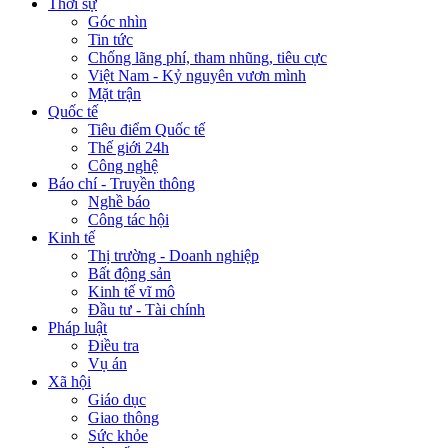
Thời sự
Góc nhìn
Tin tức
Chống lãng phí, tham nhũng, tiêu cực
Việt Nam - Kỷ nguyên vươn mình
Mặt trận
Quốc tế
Tiêu điểm Quốc tế
Thế giới 24h
Công nghệ
Báo chí - Truyền thông
Nghề báo
Công tác hội
Kinh tế
Thị trường - Doanh nghiệp
Bất động sản
Kinh tế vĩ mô
Đầu tư - Tài chính
Pháp luật
Điều tra
Vụ án
Xã hội
Giáo dục
Giao thông
Sức khỏe