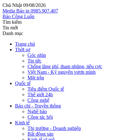
Chủ Nhật 09/08/2026
Media
Báo in
0985.907.407
Báo Công Luận
Tìm kiếm
Tin mới
Danh mục
Trang chủ
Thời sự
Góc nhìn
Tin tức
Chống lãng phí, tham nhũng, tiêu cực
Việt Nam - Kỷ nguyên vươn mình
Mặt trận
Quốc tế
Tiêu điểm Quốc tế
Thế giới 24h
Công nghệ
Báo chí - Truyền thông
Nghề báo
Công tác hội
Kinh tế
Thị trường - Doanh nghiệp
Bất động sản
Kinh tế vĩ mô