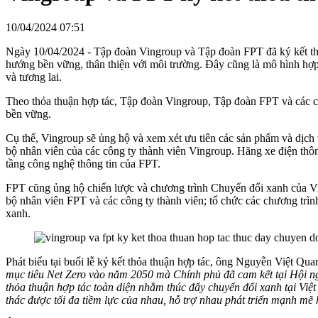
10/04/2024 07:51
Ngày 10/04/2024 - Tập đoàn Vingroup và Tập đoàn FPT đã ký kết thỏa 
hướng bền vững, thân thiện với môi trường. Đây cũng là mô hình hợ
và tương lai.
Theo thỏa thuận hợp tác, Tập đoàn Vingroup, Tập đoàn FPT và các côn
bền vững.
Cụ thể, Vingroup sẽ ủng hộ và xem xét ưu tiên các sản phẩm và dịch
bộ nhân viên của các công ty thành viên Vingroup. Hãng xe điện thôn
tầng công nghệ thông tin của FPT.
FPT cũng ủng hộ chiến lược và chương trình Chuyển đổi xanh của Vin
bộ nhân viên FPT và các công ty thành viên; tổ chức các chương trìn
xanh.
Phát biểu tại buổi lễ ký kết thỏa thuận hợp tác, ông Nguyễn Việt Qu
mục tiêu Net Zero vào năm 2050 mà Chính phủ đã cam kết tại Hội ng
thỏa thuận hợp tác toàn diện nhằm thúc đẩy chuyển đổi xanh tại Việ
thác được tối đa tiềm lực của nhau, hỗ trợ nhau phát triển mạnh mẽ