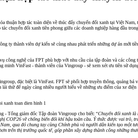
thuận hợp tác toàn diện về thúc đẩy chuyển đổi xanh tại Việt Nam, tạo
p tác chuyển đổi xanh tiên phong giữa các doanh nghiệp hàng đầu tro
g ty thành viên dự kiến sẽ cùng nhau phát triển những dự án mới tiềm 
 vụ công nghệ của FPT phù hợp với nhu cầu của tập đoàn và các công t
g minh VinFast - thành viên của Vingroup - sẽ xem xét ưu tiên sử dụng
group, đặc biệt là VinFast. FPT sẽ phối hợp truyền thông, quảng bá v
h lái thử để ngày càng nhiều người hiểu về những ưu điểm của xe điện
ang - Tổng giám đốc Tập đoàn Vingroup cho biết: “
Chuyển đổi xanh là
hị COP26 về chống biến đổi khí hậu toàn cầu. Ý thức được vai trò, 
t Nam, qua đó chung tay cùng Chính phủ và người dân kiến tạo một tư
 hơn trên thị trường quốc tế, góp phần xây dựng thành công những th