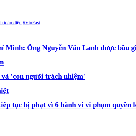
h toàn diện
#VinFast
í Minh: Ông Nguyễn Văn Lanh được bầu giữ
ảm
 và 'con người trách nhiệm'
iệt
ếp tục bị phạt vì 6 hành vi vi phạm quyền l