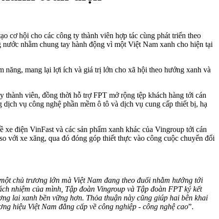
 cơ hội cho các công ty thành viên hợp tác cùng phát triển theo
ng nước nhằm chung tay hành động vì một Việt Nam xanh cho hiện tại
năng, mang lại lợi ích và giá trị lớn cho xã hội theo hướng xanh và
y thành viên, đồng thời hỗ trợ FPT mở rộng tệp khách hàng tới cán
 dịch vụ công nghệ phần mềm ô tô và dịch vụ cung cấp thiết bị, hạ
ề xe điện VinFast và các sản phẩm xanh khác của Vingroup tới cán
 so với xe xăng, qua đó đóng góp thiết thực vào công cuộc chuyển đổi
 một chủ trương lớn mà Việt Nam đang theo đuổi nhằm hướng tới
trách nhiệm của mình, Tập đoàn Vingroup và Tập đoàn FPT ký kết
ơng lai xanh bền vững hơn. Thỏa thuận này cũng giúp hai bên khai
ương hiệu Việt Nam đẳng cấp về công nghiệp - công nghệ cao
”.