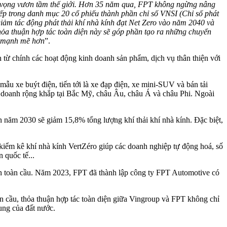
t vọng vươn tầm thế giới. Hơn 35 năm qua, FPT không ngừng nâng
xếp trong danh mục 20 cổ phiếu thành phần chỉ số VNSI (Chỉ số phát
m tác động phát thải khí nhà kính đạt Net Zero vào năm 2040 và
thỏa thuận hợp tác toàn diện này sẽ góp phần tạo ra những chuyển
ển mạnh mẽ hơn
”.
từ chính các hoạt động kinh doanh sản phẩm, dịch vụ thân thiện với
mẫu xe buýt điện, tiến tới là xe đạp điện, xe mini-SUV và bán tải
 doanh rộng khắp tại Bắc Mỹ, châu Âu, châu Á và châu Phi. Ngoài
n năm 2030 sẽ giảm 15,8% tổng lượng khí thải khí nhà kính. Đặc biệt,
 kiểm kê khí nhà kính VertZéro giúp các doanh nghiệp tự động hoá, số
n quốc tế...
tín toàn cầu. Năm 2023, FPT đã thành lập công ty FPT Automotive có
àn cầu, thỏa thuận hợp tác toàn diện giữa Vingroup và FPT không chỉ
ung của đất nước.