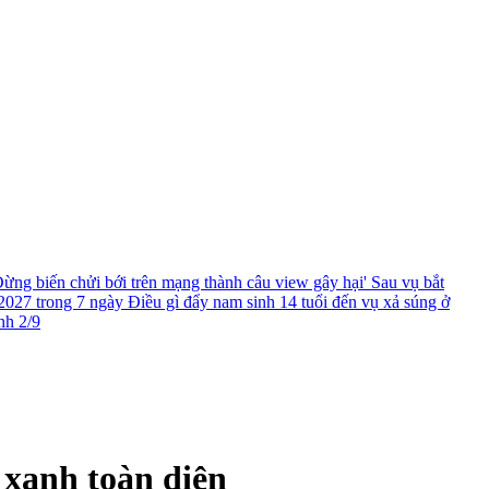
ừng biến chửi bới trên mạng thành câu view gây hại'
Sau vụ bắt
2027 trong 7 ngày
Điều gì đẩy nam sinh 14 tuổi đến vụ xả súng ở
nh 2/9
 xanh toàn diện