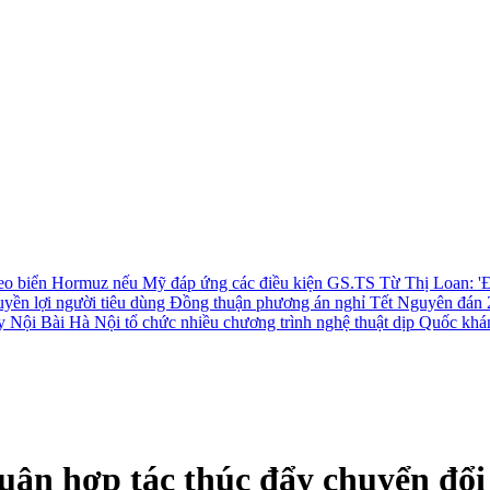
 eo biển Hormuz nếu Mỹ đáp ứng các điều kiện
GS.TS Từ Thị Loan: 'Đ
uyền lợi người tiêu dùng
Đồng thuận phương án nghỉ Tết Nguyên đán 
ay Nội Bài
Hà Nội tổ chức nhiều chương trình nghệ thuật dịp Quốc khá
uận hợp tác thúc đẩy chuyển đổi