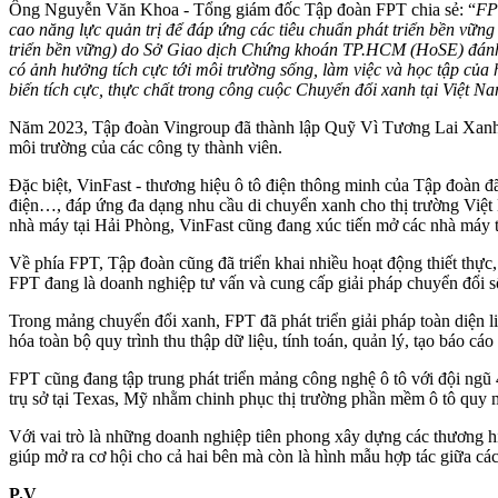
Ông Nguyễn Văn Khoa - Tổng giám đốc Tập đoàn FPT chia sẻ: “
FP
cao năng lực quản trị để đáp ứng các tiêu chuẩn phát triển bền vữn
triển bền vững) do Sở Giao dịch Chứng khoán TP.HCM (HoSE) đánh g
có ảnh hưởng tích cực tới môi trường sống, làm việc và học tập của
biến tích cực, thực chất trong công cuộc Chuyển đổi xanh tại Việt N
Năm 2023, Tập đoàn Vingroup đã thành lập Quỹ Vì Tương Lai Xanh nhằ
môi trường của các công ty thành viên.
Đặc biệt, VinFast - thương hiệu ô tô điện thông minh của Tập đoàn đã 
điện…, đáp ứng đa dạng nhu cầu di chuyển xanh cho thị trường Việ
nhà máy tại Hải Phòng, VinFast cũng đang xúc tiến mở các nhà máy 
Về phía FPT, Tập đoàn cũng đã triển khai nhiều hoạt động thiết thực
FPT đang là doanh nghiệp tư vấn và cung cấp giải pháp chuyển đổi s
Trong mảng chuyển đổi xanh, FPT đã phát triển giải pháp toàn diện l
hóa toàn bộ quy trình thu thập dữ liệu, tính toán, quản lý, tạo báo cáo
FPT cũng đang tập trung phát triển mảng công nghệ ô tô với đội ngũ
trụ sở tại Texas, Mỹ nhằm chinh phục thị trường phần mềm ô tô quy 
Với vai trò là những doanh nghiệp tiên phong xây dựng các thương hi
giúp mở ra cơ hội cho cả hai bên mà còn là hình mẫu hợp tác giữa cá
P.V