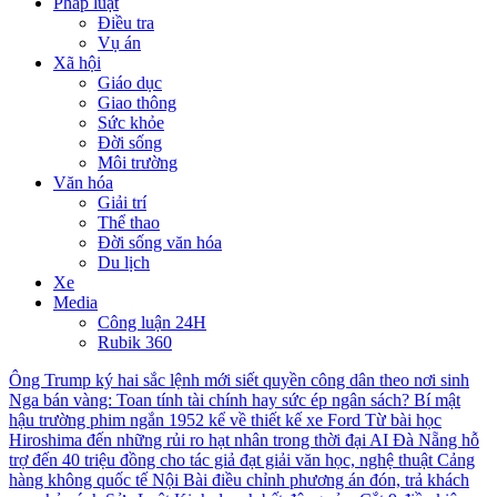
Pháp luật
Điều tra
Vụ án
Xã hội
Giáo dục
Giao thông
Sức khỏe
Đời sống
Môi trường
Văn hóa
Giải trí
Thể thao
Đời sống văn hóa
Du lịch
Xe
Media
Công luận 24H
Rubik 360
Ông Trump ký hai sắc lệnh mới siết quyền công dân theo nơi sinh
Nga bán vàng: Toan tính tài chính hay sức ép ngân sách?
Bí mật
hậu trường phim ngắn 1952 kể về thiết kế xe Ford
Từ bài học
Hiroshima đến những rủi ro hạt nhân trong thời đại AI
Đà Nẵng hỗ
trợ đến 40 triệu đồng cho tác giả đạt giải văn học, nghệ thuật
Cảng
hàng không quốc tế Nội Bài điều chỉnh phương án đón, trả khách