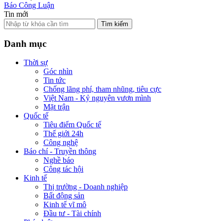
Báo Công Luận
Tin mới
Tìm kiếm
Danh mục
Thời sự
Góc nhìn
Tin tức
Chống lãng phí, tham nhũng, tiêu cực
Việt Nam - Kỷ nguyên vươn mình
Mặt trận
Quốc tế
Tiêu điểm Quốc tế
Thế giới 24h
Công nghệ
Báo chí - Truyền thông
Nghề báo
Công tác hội
Kinh tế
Thị trường - Doanh nghiệp
Bất động sản
Kinh tế vĩ mô
Đầu tư - Tài chính