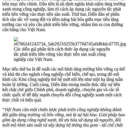
bốn mục tiêu chính. Đầu tiên là tái định nghĩa khái niệm tăng trưởng
xanh trong công nghiệp, làm rõ cách áp dụng các nguyên tắc phát
triển bền vững vào thực tiễn sản xuất. Thứ hai, Diễn đàn sẽ phân
tích sâu sắc về xung đột và tiềm năng hài hòa giữa mục tiêu tăng
trưởng cao và yêu cầu phát triển bền vững, nhằm tìm ra con đường
cân bằng cho Việt Nam.
Các diễn giả phân tích cách thức áp dụng các nguyên
tắc phát triển bền vững vào thực tiễn sản xuất công
nghiệp của Việt Nam.
Mục tiêu thứ ba là đề xuất các mô hình tăng trưởng bền vững cụ thể
và khả thi cho ngành công nghiệp chế biến, chế tạo, trong đó mô
hình các Khu công nghiệp thế hệ mới nổi lên như một hạ tầng tuần
hoàn lý tưởng. Cuối cùng, Diễn đàn mong muốn thúc đẩy sự liên
kết chặt chẽ giữa Chính phủ, doanh nghiệp, chuyên gia và các tổ
chức quốc tế để đẩy mạnh chuyển đổi công nghiệp xanh một cách
thực chất và hiệu quả.
"
Việt Nam cần một chiến lược phát triển công nghiệp không đánh
đổi giữa tăng trưởng và bền vững, mà là sự hài hòa. Giải pháp bao
gồm áp dụng công nghệ xanh, tối ưu hóa sử dụng tài nguyên, đổi
mới mô hình sản xuất và xây dựng hệ thống thu gom - tái chế chất