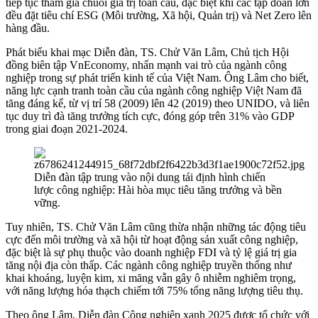
tiếp tục tham gia chuỗi giá trị toàn cầu, đặc biệt khi các tập đoàn lớn
đều đặt tiêu chí ESG (Môi trường, Xã hội, Quản trị) và Net Zero lên
hàng đầu.
Phát biểu khai mạc Diễn đàn, TS. Chử Văn Lâm, Chủ tịch Hội
đồng biên tập VnEconomy, nhấn mạnh vai trò của ngành công
nghiệp trong sự phát triển kinh tế của Việt Nam. Ông Lâm cho biết,
năng lực cạnh tranh toàn cầu của ngành công nghiệp Việt Nam đã
tăng đáng kể, từ vị trí 58 (2009) lên 42 (2019) theo UNIDO, và liên
tục duy trì đà tăng trưởng tích cực, đóng góp trên 31% vào GDP
trong giai đoạn 2021-2024.
Diễn đàn tập trung vào nội dung tái định hình chiến
lược công nghiệp: Hài hòa mục tiêu tăng trưởng và bền
vững.
Tuy nhiên, TS. Chử Văn Lâm cũng thừa nhận những tác động tiêu
cực đến môi trường và xã hội từ hoạt động sản xuất công nghiệp,
đặc biệt là sự phụ thuộc vào doanh nghiệp FDI và tỷ lệ giá trị gia
tăng nội địa còn thấp. Các ngành công nghiệp truyền thống như
khai khoáng, luyện kim, xi măng vẫn gây ô nhiễm nghiêm trọng,
với năng lượng hóa thạch chiếm tới 75% tổng năng lượng tiêu thụ.
Theo ông Lâm, Diễn đàn Công nghiệp xanh 2025 được tổ chức với