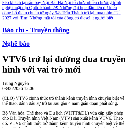
kéo khách tại sân bay Nội Bài
Hà Nội tổ chức nhiều chương trình
nghệ thuật dịp Quốc khánh 2/9
Những đại học đầu tiên dự kiến
công bố điểm chuẩn từ ngày 9/8
Trấn Thành trở lại mùa phim Tết
2027 với ‘Em’
Những mặt tối của động cơ diesel ít người biết
Báo chí - Truyền thông
Nghề báo
VTV6 trở lại đường đua truyền
hình với vai trò mới
Trung Nguyễn
03/06/2026 12:06
(CLO) VTV6 chính thức trở thành kênh truyền hình chuyên biệt về
thể thao, đánh dấu sự trở lại sau gần 4 năm gián đoạn phát sóng.
Bộ Văn hóa, Thể thao và Du lịch (VHTT&DL) vừa cấp giấy phép
cho Đài Truyền hình Việt Nam (VTV) sản xuất kênh VTV6. Theo
đó, VTV6 chính thức trở thành kênh truyền hình chuyên biệt về thể