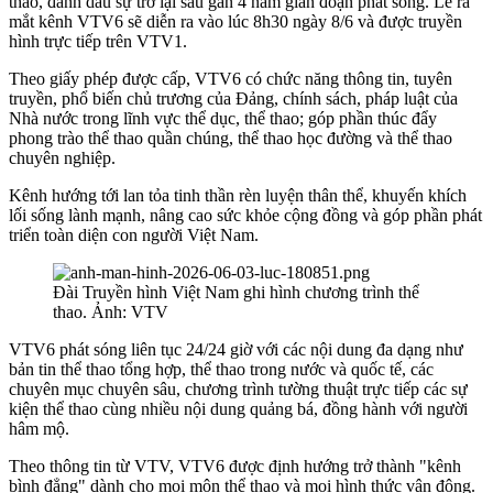
thao, đánh dấu sự trở lại sau gần 4 năm gián đoạn phát sóng. Lễ ra
mắt kênh VTV6 sẽ diễn ra vào lúc 8h30 ngày 8/6 và được truyền
hình trực tiếp trên VTV1.
Theo giấy phép được cấp, VTV6 có chức năng thông tin, tuyên
truyền, phổ biến chủ trương của Đảng, chính sách, pháp luật của
Nhà nước trong lĩnh vực thể dục, thể thao; góp phần thúc đẩy
phong trào thể thao quần chúng, thể thao học đường và thể thao
chuyên nghiệp.
Kênh hướng tới lan tỏa tinh thần rèn luyện thân thể, khuyến khích
lối sống lành mạnh, nâng cao sức khỏe cộng đồng và góp phần phát
triển toàn diện con người Việt Nam.
Đài Truyền hình Việt Nam ghi hình chương trình thể
thao. Ảnh: VTV
VTV6 phát sóng liên tục 24/24 giờ với các nội dung đa dạng như
bản tin thể thao tổng hợp, thể thao trong nước và quốc tế, các
chuyên mục chuyên sâu, chương trình tường thuật trực tiếp các sự
kiện thể thao cùng nhiều nội dung quảng bá, đồng hành với người
hâm mộ.
Theo thông tin từ VTV, VTV6 được định hướng trở thành "kênh
bình đẳng" dành cho mọi môn thể thao và mọi hình thức vận động.