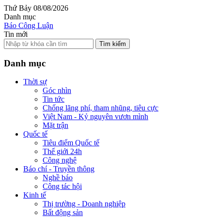
Thứ Bảy 08/08/2026
Danh mục
Báo Công Luận
Tin mới
Tìm kiếm
Danh mục
Thời sự
Góc nhìn
Tin tức
Chống lãng phí, tham nhũng, tiêu cực
Việt Nam - Kỷ nguyên vươn mình
Mặt trận
Quốc tế
Tiêu điểm Quốc tế
Thế giới 24h
Công nghệ
Báo chí - Truyền thông
Nghề báo
Công tác hội
Kinh tế
Thị trường - Doanh nghiệp
Bất động sản