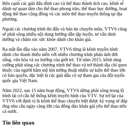
Bên cạnh các giải đấu đỉnh cao và thể thao thành tích cao, kênh sẽ
dành sự quan tâm cho thể thao phong trào, thể thao học đường, hoạt
động thể thao cộng đồng và các môn thể thao truyền thống tại địa
phương.
Ngoài các chương trình thi đấu và bản tin chuyên môn, VTV6 cũng
sẽ phát sóng nhiều nội dung hướng dẫn tập luyện, tư vấn dinh
dưỡng và chăm sóc sức khỏe dành cho khán giả.
Ra mắt lần đầu vào năm 2007, VTV6 từng là kênh truyền hình
dành cho thanh thiếu niên với nhiều chương trình phản ánh đời
sống, văn hóa và xu hướng của giới trẻ. Từ năm 2015, kênh tăng
cường phát sóng các chương trình thể thao và trở thành địa chỉ quen
thuộc của người hâm mộ khi tường thuật nhiều sự kiện thể thao lớn
có bản quyền, đặc biệt là các giải đấu có sự tham gia của đội tuyển
quốc gia Việt Nam.
Năm 2022, sau 15 năm hoạt động, VTV6 dừng phát sóng trong lộ
trình tái cơ cấu hệ thống kênh truyền hình của VTV. Sự trở lại của
VTV6 với định vị là kênh thể thao chuyên biệt được kỳ vọng sẽ đáp
ứng nhu cầu ngày càng lớn của đông đảo khán giả yêu thể thao trên
cả nước.
Tin liên quan