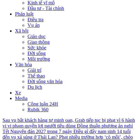
Kinh tế vĩ mô
Đầu tư - Tài chính
Pháp luật
Điều tra
Vụ án
Xã hội
Giáo dục
Giao thông
Sức khỏe
Đời sống
Môi trường
Văn hóa
Giải trí
Thể thao
Đời sống văn hóa
Du lịch
Xe
Media
Công luận 24H
Rubik 360
Sau vụ bắt khách hàng tự minh oan, Grab tiếp tục bị phạt vì 6 hành
vi vi phạm quyền lợi người tiêu dùng
Đồng thuận phương án nghỉ
Tết Nguyên đán 2027 trong 7 ngày
Điều gì đẩy nam sinh 14 tuổi
đến vụ xả súng ở Thái Lan?
Phạt nhiều trường hợp ‘cò mồi’, chèo