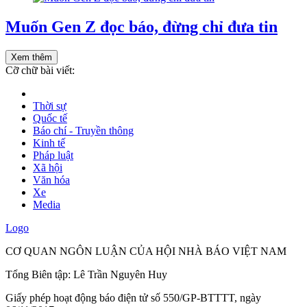
Muốn Gen Z đọc báo, đừng chỉ đưa tin
Xem thêm
Cỡ chữ bài viết:
Thời sự
Quốc tế
Báo chí - Truyền thông
Kinh tế
Pháp luật
Xã hội
Văn hóa
Xe
Media
Logo
CƠ QUAN NGÔN LUẬN CỦA HỘI NHÀ BÁO VIỆT NAM
Tổng Biên tập: Lê Trần Nguyên Huy
Giấy phép hoạt động báo điện tử số 550/GP-BTTTT, ngày