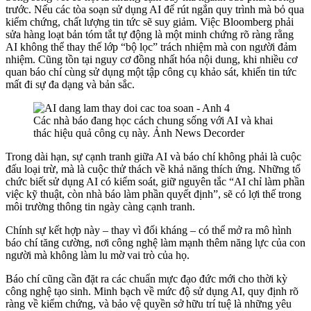
trước. Nếu các tòa soạn sử dụng AI để rút ngắn quy trình mà bỏ qua
kiểm chứng, chất lượng tin tức sẽ suy giảm. Việc Bloomberg phải
sửa hàng loạt bản tóm tắt tự động là một minh chứng rõ ràng rằng
AI không thể thay thế lớp “bộ lọc” trách nhiệm mà con người đảm
nhiệm. Cũng tồn tại nguy cơ đồng nhất hóa nội dung, khi nhiều cơ
quan báo chí cùng sử dụng một tập công cụ khảo sát, khiến tin tức
mất đi sự đa dạng và bản sắc.
Các nhà báo đang học cách chung sống với AI và khai
thác hiệu quả công cụ này. Ảnh News Decorder
Trong dài hạn, sự cạnh tranh giữa AI và báo chí không phải là cuộc
đấu loại trừ, mà là cuộc thử thách về khả năng thích ứng. Những tổ
chức biết sử dụng AI có kiểm soát, giữ nguyên tắc “AI chỉ làm phần
việc kỹ thuật, còn nhà báo làm phần quyết định”, sẽ có lợi thế trong
môi trường thông tin ngày càng cạnh tranh.
Chính sự kết hợp này – thay vì đối kháng – có thể mở ra mô hình
báo chí tăng cường, nơi công nghệ làm mạnh thêm năng lực của con
người mà không làm lu mờ vai trò của họ.
Báo chí cũng cần đặt ra các chuẩn mực đạo đức mới cho thời kỳ
công nghệ tạo sinh. Minh bạch về mức độ sử dụng AI, quy định rõ
ràng về kiểm chứng, và bảo vệ quyền sở hữu trí tuệ là những yêu