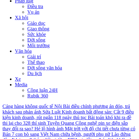
Pháp luật
Điều tra
Vụ án
Xã hội
Giáo dục
Giao thông
Sức khỏe
Đời sống
Môi trường
Văn hóa
Giải trí
Thể thao
Đời sống văn hóa
Du lịch
Xe
Media
Công luận 24H
Rubik 360
Cảng hàng không quốc tế Nội Bài điều chỉnh phương án đón, trả
khách sau phản ánh
Sửa Luật Kinh doanh bất động sản: Cắt 9 điều
kiện kinh doanh, rút ngắn 118 ngày thủ tục
Bài toán khó khi ra đề
thi lại cho 328 thí sinh Tuyên Quang
Công nghệ pin xe điện sắp
thay đổi ra sao?
Hé lộ hình ảnh Mặt trời với độ chi tiết chưa từng có
Bán 7 con bò sang Việt Nam chữa bệnh, người phụ nữ Lào đứng