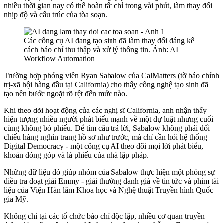
nhiều thời gian nay có thể hoàn tất chỉ trong vài phút, làm thay đổi
nhịp độ và cấu trúc của tòa soạn.
Các công cụ AI đang tạo sinh đã làm thay đổi đáng kể
cách báo chí thu thập và xử lý thông tin. Ảnh: AI
Workflow Automation
Trường hợp phóng viên Ryan Sabalow của CalMatters (tờ báo chính
trị-xã hội hàng đầu tại California) cho thấy công nghệ tạo sinh đã
tạo nên bước ngoặt rõ rệt đến mức nào.
Khi theo dõi hoạt động của các nghị sĩ California, anh nhận thấy
hiện tượng nhiều người phát biểu mạnh về một dự luật nhưng cuối
cùng không bỏ phiếu. Để tìm câu trả lời, Sabalow không phải đối
chiếu hàng nghìn trang hồ sơ như trước, mà chỉ cần hỏi hệ thống
Digital Democracy - một công cụ AI theo dõi mọi lời phát biểu,
khoản đóng góp và lá phiếu của nhà lập pháp.
Những dữ liệu đó giúp nhóm của Sabalow thực hiện một phóng sự
điều tra đoạt giải Emmy - giải thưởng danh giá về tin tức và phim tài
liệu của Viện Hàn lâm Khoa học và Nghệ thuật Truyền hình Quốc
gia Mỹ.
Không chỉ tại các tổ chức báo chí độc lập, nhiều cơ quan truyền