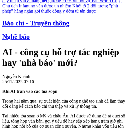
dậy đi lại sau 8 tháng liệt giường
FIFA xin lỗi vụ 'bán World Cup',
Chủ tịch Infantino vẫn được tín nhiệm
Khởi tố 2 đối tượng "phù
phép" hàng ngàn gói thuốc đông y dởm từ tân dược
Báo chí - Truyền thông
Nghề báo
AI - công cụ hỗ trợ tác nghiệp
hay 'nhà báo' mới?
Nguyễn Khánh
25/11/2025 07:16
Khi AI tràn vào các tòa soạn
Trong hai năm qua, sự xuất hiện của công nghệ tạo sinh đã làm thay
đổi đáng kể cách báo chí thu thập và xử lý thông tin.
Tại nhiều tòa soạn ở Mỹ và châu Âu, AI được sử dụng để rà quét số
liệu, tổng hợp văn bản, gợi ý tiêu đề hay sắp xếp hàng trăm giờ ghi
hình họp nội bộ của cơ quan công quyền. Những khâu vốn tiêu tốn