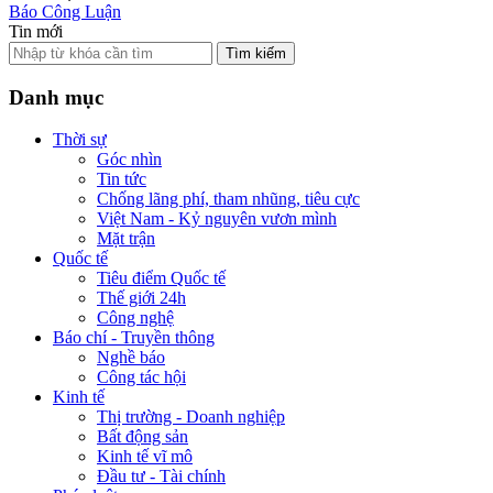
Báo Công Luận
Tin mới
Tìm kiếm
Danh mục
Thời sự
Góc nhìn
Tin tức
Chống lãng phí, tham nhũng, tiêu cực
Việt Nam - Kỷ nguyên vươn mình
Mặt trận
Quốc tế
Tiêu điểm Quốc tế
Thế giới 24h
Công nghệ
Báo chí - Truyền thông
Nghề báo
Công tác hội
Kinh tế
Thị trường - Doanh nghiệp
Bất động sản
Kinh tế vĩ mô
Đầu tư - Tài chính