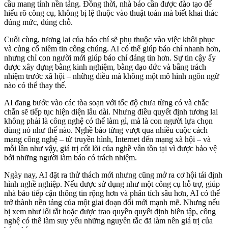
cầu mang tính nền tảng. Đồng thời, nhà báo cần được đào tạo để
hiểu rõ công cụ, không bị lệ thuộc vào thuật toán mà biết khai thác
đúng mức, đúng chỗ.
Cuối cùng, tương lai của báo chí sẽ phụ thuộc vào việc khôi phục
và củng cố niềm tin công chúng. AI có thể giúp báo chí nhanh hơn,
nhưng chỉ con người mới giúp báo chí đáng tin hơn. Sự tin cậy ấy
được xây dựng bằng kinh nghiệm, bằng đạo đức và bằng trách
nhiệm trước xã hội – những điều mà không một mô hình ngôn ngữ
nào có thể thay thế.
AI đang bước vào các tòa soạn với tốc độ chưa từng có và chắc
chắn sẽ tiếp tục hiện diện lâu dài. Nhưng điều quyết định tương lai
không phải là công nghệ có thể làm gì, mà là con người lựa chọn
dùng nó như thế nào. Nghề báo từng vượt qua nhiều cuộc cách
mạng công nghệ – từ truyền hình, Internet đến mạng xã hội – và
mỗi lần như vậy, giá trị cốt lõi của nghề vẫn tồn tại vì được bảo vệ
bởi những người làm báo có trách nhiệm.
Ngày nay, AI đặt ra thử thách mới nhưng cũng mở ra cơ hội tái định
hình nghề nghiệp. Nếu được sử dụng như một công cụ hỗ trợ, giúp
nhà báo tiếp cận thông tin rộng hơn và phân tích sâu hơn, AI có thể
trở thành nền tảng của một giai đoạn đổi mới mạnh mẽ. Nhưng nếu
bị xem như lối tắt hoặc được trao quyền quyết định biên tập, công
nghệ có thể làm suy yếu những nguyên tắc đã làm nên giá trị của