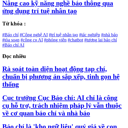
Nâng cao kỹ năng nghề báo thông qua
ứng dụng trí tuệ nhân tạo
Từ khóa :
#Báo chí
#Công nghệ AI
#trí tuệ nhân tạo
#tác nghiệp
#nhà báo
#tòa soạn
#công cụ AI
#phóng viên
#chatbot
#tương lai báo chí
#Báo chí AI
Đọc nhiều
Rà soát toàn diện hoạt động tạp chí,
chuẩn bị phương án sắp xếp, tinh gọn hệ
thống
Cục trưởng Cục Báo chí: AI chỉ là công
cụ hỗ trợ, trách nhiệm pháp lý vẫn thuộc
về cơ quan báo chí và nhà báo
Báo chí là 'kho ngữ liệu' quý giá về con