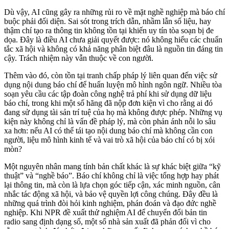
Dù vậy, AI cũng gây ra những rủi ro về mặt nghề nghiệp mà báo chí
buộc phải đối diện. Sai sót trong trích dẫn, nhầm lẫn số liệu, hay
thậm chí tạo ra thông tin không tồn tại khiến uy tín tòa soạn bị đe
dọa. Đây là điều AI chưa giải quyết được: nó không hiểu các chuẩn
tắc xã hội và không có khả năng phân biệt đâu là nguồn tin đáng tin
cậy. Trách nhiệm này vẫn thuộc về con người.
Thêm vào đó, còn tồn tại tranh chấp pháp lý liên quan đến việc sử
dụng nội dung báo chí để huấn luyện mô hình ngôn ngữ. Nhiều tòa
soạn yêu cầu các tập đoàn công nghệ trả phí khi sử dụng dữ liệu
báo chí, trong khi một số hãng đã nộp đơn kiện vì cho rằng ai đó
đang sử dụng tài sản trí tuệ của họ mà không được phép. Những vụ
kiện này không chỉ là vấn đề pháp lý, mà còn phản ánh nỗi lo sâu
xa hơn: nếu AI có thể tái tạo nội dung báo chí mà không cần con
người, liệu mô hình kinh tế và vai trò xã hội của báo chí có bị xói
mòn?
Một nguyên nhân mang tính bản chất khác là sự khác biệt giữa “kỹ
thuật” và “nghề báo”. Báo chí không chỉ là việc tổng hợp hay phát
lại thông tin, mà còn là lựa chọn góc tiếp cận, xác minh nguồn, cân
nhắc tác động xã hội, và bảo vệ quyền lợi công chúng. Đây đều là
những quá trình đòi hỏi kinh nghiệm, phán đoán và đạo đức nghề
nghiệp. Khi NPR đề xuất thử nghiệm AI để chuyển đổi bản tin
radio sang định dạng số, một số nhà sản xuất đã phản đối vì cho