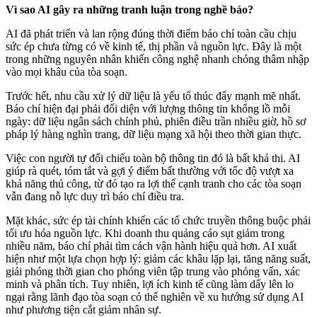
Vì sao AI gây ra những tranh luận trong nghề báo?
AI đã phát triển và lan rộng đúng thời điểm báo chí toàn cầu chịu
sức ép chưa từng có về kinh tế, thị phần và nguồn lực. Đây là một
trong những nguyên nhân khiến công nghệ nhanh chóng thâm nhập
vào mọi khâu của tòa soạn.
Trước hết, nhu cầu xử lý dữ liệu là yếu tố thúc đẩy mạnh mẽ nhất.
Báo chí hiện đại phải đối diện với lượng thông tin khổng lồ mỗi
ngày: dữ liệu ngân sách chính phủ, phiên điều trần nhiều giờ, hồ sơ
pháp lý hàng nghìn trang, dữ liệu mạng xã hội theo thời gian thực.
Việc con người tự đối chiếu toàn bộ thông tin đó là bất khả thi. AI
giúp rà quét, tóm tắt và gợi ý điểm bất thường với tốc độ vượt xa
khả năng thủ công, từ đó tạo ra lợi thế cạnh tranh cho các tòa soạn
vẫn đang nỗ lực duy trì báo chí điều tra.
Mặt khác, sức ép tài chính khiến các tổ chức truyền thông buộc phải
tối ưu hóa nguồn lực. Khi doanh thu quảng cáo sụt giảm trong
nhiều năm, báo chí phải tìm cách vận hành hiệu quả hơn. AI xuất
hiện như một lựa chọn hợp lý: giảm các khâu lặp lại, tăng năng suất,
giải phóng thời gian cho phóng viên tập trung vào phỏng vấn, xác
minh và phân tích. Tuy nhiên, lợi ích kinh tế cũng làm dấy lên lo
ngại rằng lãnh đạo tòa soạn có thể nghiên về xu hướng sử dụng AI
như phương tiện cắt giảm nhân sự.