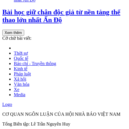
Bài học giữ chân độc giả từ nền tảng thể
thao lớn nhất Ấn Độ
Xem thêm
Cỡ chữ bài viết:
Thời sự
Quốc tế
Báo chí - Truyền thông
Kinh tế
Pháp luật
Xã hội
Văn hóa
Xe
Media
Logo
CƠ QUAN NGÔN LUẬN CỦA HỘI NHÀ BÁO VIỆT NAM
Tổng Biên tập: Lê Trần Nguyên Huy