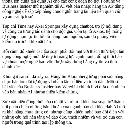
thông lớn cũng tận dụng AI cho các công đoạn hỗ trợ. Fortune và
Business Insider thử nghiệm để AI viết bản nháp; hãng tin AP dùng
công nghệ để sắp xếp hàng chục nghìn trang tài liệu liên quan các
vụ ám sát lịch sử.
Tạp chí Time hay Axel Springer xây dựng chatbot, trợ lý nội dung
và công cụ tương tác dành cho độc giả. Còn tại tờ Axios, hệ thống
tự động chọn lọc tin tức từ hàng trăm nguồn, sau đó phóng viên
kiểm tra trước khi xuất bản.
Bối cảnh đó khiến các tòa soạn phải đối mặt với thách thức kép: tận
dụng công nghệ mới để duy trì năng lực cạnh tranh, đồng thời bảo
vệ chuẩn mực nghề báo vốn được xây dựng bằng uy tín và tính
chính xác.
Không ít sai sót đã xảy ra. Hãng tin Bloomberg từng phải sửa hàng
chục bản tóm tắt tự động vì nhầm lẫn số liệu và trích dẫn. Một số
bài viết của Business Insider hay Wired bị chỉ trích vì dựa quá nhiều
vào bản nháp AI nhưng thiếu kiểm chứng.
Sự xuất hiện đồng thời của cơ hội và rủi ro khiến tòa soạn trở thành
nơi phản chiếu những băn khoăn của ngành báo chí hiện đại: AI mở
ra khả năng chưa từng có, nhưng cũng khiến nghề báo đối diện với
những câu hỏi nền tảng về đạo đức, trách nhiệm và vai trò của con
người trong quá trình tạo lập thông tin.