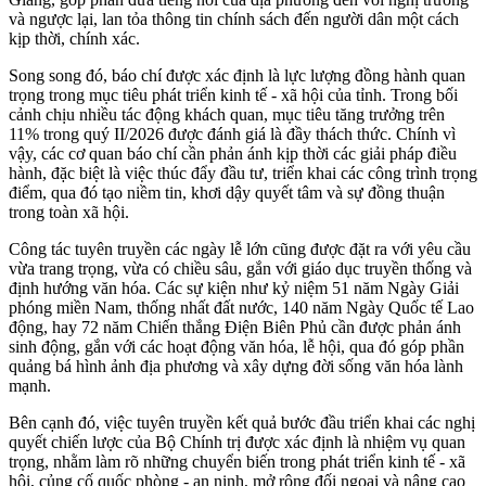
và ngược lại, lan tỏa thông tin chính sách đến người dân một cách
kịp thời, chính xác.
Song song đó, báo chí được xác định là lực lượng đồng hành quan
trọng trong mục tiêu phát triển kinh tế - xã hội của tỉnh. Trong bối
cảnh chịu nhiều tác động khách quan, mục tiêu tăng trưởng trên
11% trong quý II/2026 được đánh giá là đầy thách thức. Chính vì
vậy, các cơ quan báo chí cần phản ánh kịp thời các giải pháp điều
hành, đặc biệt là việc thúc đẩy đầu tư, triển khai các công trình trọng
điểm, qua đó tạo niềm tin, khơi dậy quyết tâm và sự đồng thuận
trong toàn xã hội.
Công tác tuyên truyền các ngày lễ lớn cũng được đặt ra với yêu cầu
vừa trang trọng, vừa có chiều sâu, gắn với giáo dục truyền thống và
định hướng văn hóa. Các sự kiện như kỷ niệm 51 năm Ngày Giải
phóng miền Nam, thống nhất đất nước, 140 năm Ngày Quốc tế Lao
động, hay 72 năm Chiến thắng Điện Biên Phủ cần được phản ánh
sinh động, gắn với các hoạt động văn hóa, lễ hội, qua đó góp phần
quảng bá hình ảnh địa phương và xây dựng đời sống văn hóa lành
mạnh.
Bên cạnh đó, việc tuyên truyền kết quả bước đầu triển khai các nghị
quyết chiến lược của Bộ Chính trị được xác định là nhiệm vụ quan
trọng, nhằm làm rõ những chuyển biến trong phát triển kinh tế - xã
hội, củng cố quốc phòng - an ninh, mở rộng đối ngoại và nâng cao