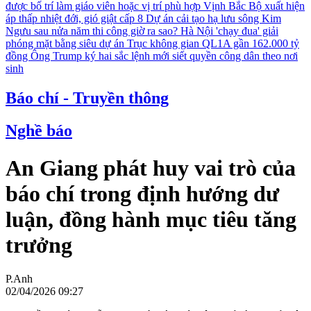
được bố trí làm giáo viên hoặc vị trí phù hợp
Vịnh Bắc Bộ xuất hiện
áp thấp nhiệt đới, gió giật cấp 8
Dự án cải tạo hạ lưu sông Kim
Ngưu sau nửa năm thi công giờ ra sao?
Hà Nội 'chạy đua' giải
phóng mặt bằng siêu dự án Trục không gian QL1A gần 162.000 tỷ
đồng
Ông Trump ký hai sắc lệnh mới siết quyền công dân theo nơi
sinh
Báo chí - Truyền thông
Nghề báo
An Giang phát huy vai trò của
báo chí trong định hướng dư
luận, đồng hành mục tiêu tăng
trưởng
P.Anh
02/04/2026 09:27