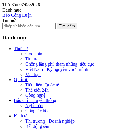
Thứ Sáu 07/08/2026
Danh mục
Báo Công Luận
Tin mới
Tìm kiếm
Danh mục
Thời sự
Góc nhìn
Tin tức
Chống lãng phí, tham nhũng, tiêu cực
Việt Nam - Kỷ nguyên vươn mình
Mặt trận
Quốc tế
Tiêu điểm Quốc tế
Thế giới 24h
Công nghệ
Báo chí - Truyền thông
Nghề báo
Công tác hội
Kinh tế
Thị trường - Doanh nghiệp
Bất động sản