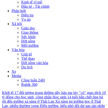
Kinh tế vĩ mô
Đầu tư - Tài chính
Pháp luật
Điều tra
Vụ án
Xã hội
Giáo dục
Giao thông
Sức khỏe
Đời sống
Môi trường
Văn hóa
Giải trí
Thể thao
Đời sống văn hóa
Du lịch
Xe
Media
Công luận 24H
Rubik 360
Khởi tố 17 đối tượng trong đường dây bán ma túy "cỏ" giao dịch 10
tỷ đồng cho học sinh, công nhân
Học sinh 14 tuổi bắn chết ông bà
rồi đến trường xả súng ở Thái Lan
Xả súng tại trường học ở Thái
Lan, nhiều thương vong
Hiệu trưởng, hiệu phó dôi dư sau sáp nhập