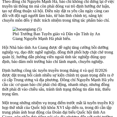
Theo đồng chí Nguyễn Mạnh Hà, báo chí không chỉ dừng lại ở việc
truyền tải thông tin mà còn phải đóng vai trò định hướng dư luận,
tạo sự đồng thuận xã hội. Điều này đặt ra yêu cầu ngày càng cao
đối với đội ngũ người làm báo, từ bản lĩnh chính trị, năng lực
chuyên môn đến ý thức trách nhiệm trong từng tác phẩm báo chí.
Phó Trưởng Ban Tuyên giáo và Dân vận Tỉnh ủy An
Giang Nguyễn Mạnh Hà phát biểu.
Hội Nhà báo tỉnh An Giang được đề nghị tăng cường bồi dưỡng
nghiệp vụ, đạo đức nghề nghiệp, đồng thời phối hợp chặt chẽ trong
quản lý, hướng dẫn phóng viên ngoài tỉnh tác nghiệp đúng quy
định, bảo đảm môi trường báo chí lành mạnh, chuyên nghiệp.
Định hướng công tác tuyên truyền trong tháng 4 và quý II/2026
được đặt trong bối cảnh nhiều sự kiện chính trị quan trọng diễn ra ở
cả cấp Trung ương và địa phương. Đồng chí Nguyễn Mạnh Hà yêu
cầu các cơ quan báo chí phải chủ động, nhanh nhạy, nhưng đồng
thời phải đi vào chiều sâu, tránh tình trạng thông tin dàn trải, thiếu
trọng tâm.
Một trong những nhiệm vụ trọng điểm trước mắt là tuyên truyền Kỳ
họp thứ nhất của Quốc hội khóa XVI sắp diễn ra, trong đó cần tập
trung phản ánh hoạt động của Đoàn đại biểu Quốc hội tỉnh An
Giang, góp phần đưa tiếng nói của địa phương đến với nghị trường