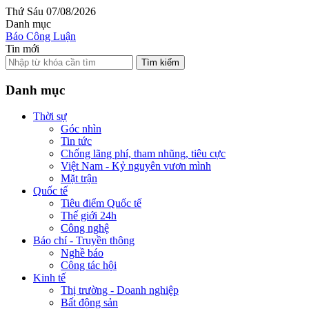
Thứ Sáu 07/08/2026
Danh mục
Báo Công Luận
Tin mới
Tìm kiếm
Danh mục
Thời sự
Góc nhìn
Tin tức
Chống lãng phí, tham nhũng, tiêu cực
Việt Nam - Kỷ nguyên vươn mình
Mặt trận
Quốc tế
Tiêu điểm Quốc tế
Thế giới 24h
Công nghệ
Báo chí - Truyền thông
Nghề báo
Công tác hội
Kinh tế
Thị trường - Doanh nghiệp
Bất động sản