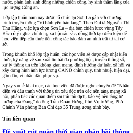
nước, phản ánh sinh động những chiến công, hy sinh thầm lặng của
lực lượng Công an.
Lớp tập huấn năm nay được tổ chức tại Sơn La gắn với chương
trình truyền thông “Vì bình yên bản làng”. Theo Đại tá Nguyễn Thị
Thu Hằng, việc lựa chọn Sơn La – địa bàn chiến lược vùng Tây
Bắc có ý nghĩa chính trị, xã hội sâu sắc, đồng thời tạo điều kiện để
học viên tiếp cận thực tiễn công tác bảo đảm an ninh trật tự tại cơ
sở.
Trong khuôn khổ lớp tập huấn, các học viên sẽ được cập nhật kiến
thức, kỹ năng về sản xuất tin bài đa phương tiện, truyền thông số,
xử lý thông tin trên không gian mạng, định hướng dư luận xã hội và
xây dựng hình ảnh lực lượng CAND chính quy, tinh nhuệ, hiện đại,
gần dân, vì nhân dân phục vụ.
Ngay sau lễ khai mạc, các học viên đã được nghe chuyên đề “Nhận
diện và đấu tranh với thông tin xấu độc trên các nền tảng mạng xã
hội, phản bác các quan điểm sai trái thù địch, bảo vệ nền tảng tư
tưởng của Đảng” do ông Trần Đoàn Hưng, Phó Vụ trưởng, Phó
Chánh Văn phòng Ban Chỉ đạo 35 Trung ương trình bày.
Tin liên quan
Đề xuất rút ngắn thời gian phản hồi thông