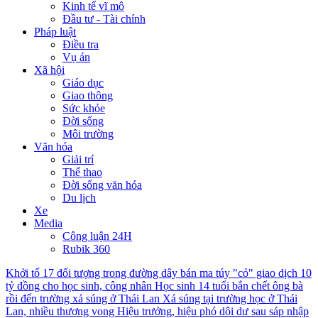
Kinh tế vĩ mô
Đầu tư - Tài chính
Pháp luật
Điều tra
Vụ án
Xã hội
Giáo dục
Giao thông
Sức khỏe
Đời sống
Môi trường
Văn hóa
Giải trí
Thể thao
Đời sống văn hóa
Du lịch
Xe
Media
Công luận 24H
Rubik 360
Khởi tố 17 đối tượng trong đường dây bán ma túy "cỏ" giao dịch 10
tỷ đồng cho học sinh, công nhân
Học sinh 14 tuổi bắn chết ông bà
rồi đến trường xả súng ở Thái Lan
Xả súng tại trường học ở Thái
Lan, nhiều thương vong
Hiệu trưởng, hiệu phó dôi dư sau sáp nhập