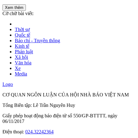
Xem thêm
Cỡ chữ bài viết:
Thời sự
Quốc tế
Báo chí - Truyền thông
Kinh tế
Pháp luật
Xã hội
Văn hóa
Xe
Media
Logo
CƠ QUAN NGÔN LUẬN CỦA HỘI NHÀ BÁO VIỆT NAM
Tổng Biên tập: Lê Trần Nguyên Huy
Giấy phép hoạt động báo điện tử số 550/GP-BTTTT, ngày
06/11/2017
Điện thoại:
024.32242364