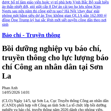
được bố trí làm giáo viên hoặc vị trí phù hợp
Vịnh Bắc Bộ xuất hiện
áp thấp nhiệt đới, gió giật cấp 8
Dự án cải tạo hạ lưu sông Kim
Ngưu sau nửa năm thi công giờ ra sao?
Hà Nội 'chạy đua' giải
phóng mặt bằng siêu dự án Trục không gian QL1A gần 162.000 tỷ
đồng
Ông Trump ký hai sắc lệnh mới siết quyền công dân theo nơi
sinh
Báo chí - Truyền thông
Bồi dưỡng nghiệp vụ báo chí,
truyền thông cho lực lượng báo
chí Công an nhân dân tại Sơn
La
Phan Anh
14/05/2026 14:01
(CLO) Ngày 14/5, tại Sơn La, Cục Truyền thông Công an nhân dân
(CAND) phối hợp với Công an tỉnh Sơn La tổ chức lớp bồi dưỡng
nghiệp vụ báo chí, truyền thông năm 2026 dành cho phóng viên,