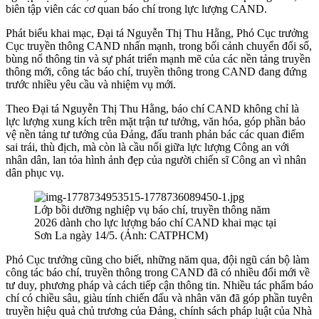
biên tập viên các cơ quan báo chí trong lực lượng CAND.
Phát biểu khai mạc, Đại tá Nguyễn Thị Thu Hằng, Phó Cục trưởng
Cục truyền thông CAND nhấn mạnh, trong bối cảnh chuyển đổi số,
bùng nổ thông tin và sự phát triển mạnh mẽ của các nền tảng truyền
thông mới, công tác báo chí, truyền thông trong CAND đang đứng
trước nhiều yêu cầu và nhiệm vụ mới.
Theo Đại tá Nguyễn Thị Thu Hằng, báo chí CAND không chỉ là
lực lượng xung kích trên mặt trận tư tưởng, văn hóa, góp phần bảo
vệ nền tảng tư tưởng của Đảng, đấu tranh phản bác các quan điểm
sai trái, thù địch, mà còn là cầu nối giữa lực lượng Công an với
nhân dân, lan tỏa hình ảnh đẹp của người chiến sĩ Công an vì nhân
dân phục vụ.
Lớp bồi dưỡng nghiệp vụ báo chí, truyền thông năm
2026 dành cho lực lượng báo chí CAND khai mạc tại
Sơn La ngày 14/5. (Ảnh: CATPHCM)
Phó Cục trưởng cũng cho biết, những năm qua, đội ngũ cán bộ làm
công tác báo chí, truyền thông trong CAND đã có nhiều đổi mới về
tư duy, phương pháp và cách tiếp cận thông tin. Nhiều tác phẩm báo
chí có chiều sâu, giàu tính chiến đấu và nhân văn đã góp phần tuyên
truyền hiệu quả chủ trương của Đảng, chính sách pháp luật của Nhà