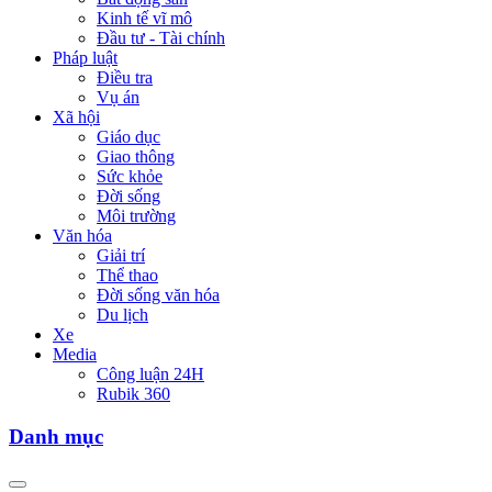
Kinh tế vĩ mô
Đầu tư - Tài chính
Pháp luật
Điều tra
Vụ án
Xã hội
Giáo dục
Giao thông
Sức khỏe
Đời sống
Môi trường
Văn hóa
Giải trí
Thể thao
Đời sống văn hóa
Du lịch
Xe
Media
Công luận 24H
Rubik 360
Danh mục