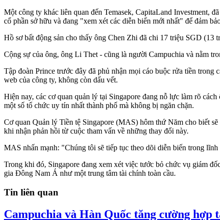
Một công ty khác liên quan đến Temasek, CapitaLand Investment, đã
cổ phần sở hữu và đang "xem xét các diễn biến mới nhất" để đảm bảo
Hồ sơ bất động sản cho thấy ông Chen Zhi đã chi 17 triệu SGD (13 
Cộng sự của ông, ông Li Thet - cũng là người Campuchia và nằm tro
Tập đoàn Prince trước đây đã phủ nhận mọi cáo buộc rửa tiền trong cá
web của công ty, không còn dấu vết.
Hiện nay, các cơ quan quản lý tại Singapore đang nỗ lực làm rõ cách
một số tổ chức uy tín nhất thành phố mà không bị ngăn chặn.
Cơ quan Quản lý Tiền tệ Singapore (MAS) hôm thứ Năm cho biết sẽ ho
khi nhận phản hồi từ cuộc tham vấn về những thay đổi này.
MAS nhấn mạnh: "Chúng tôi sẽ tiếp tục theo dõi diễn biến trong lĩnh
Trong khi đó, Singapore đang xem xét việc tước bỏ chức vụ giám đốc 
gia Đông Nam Á như một trung tâm tài chính toàn cầu.
Tin liên quan
Campuchia và Hàn Quốc tăng cường hợp tá