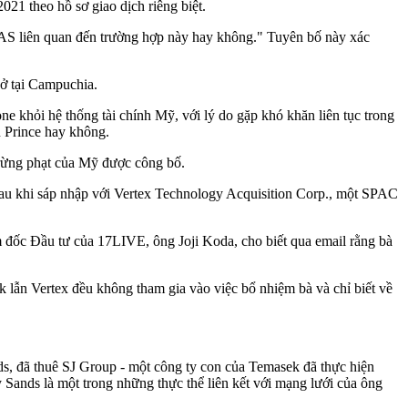
21 theo hồ sơ giao dịch riêng biệt.
MAS liên quan đến trường hợp này hay không." Tuyên bố này xác
sở tại Campuchia.
khỏi hệ thống tài chính Mỹ, với lý do gặp khó khăn liên tục trong
n Prince hay không.
trừng phạt của Mỹ được công bố.
sau khi sáp nhập với Vertex Technology Acquisition Corp., một SPAC
 đốc Đầu tư của 17LIVE, ông Joji Koda, cho biết qua email rằng bà
ẫn Vertex đều không tham gia vào việc bổ nhiệm bà và chỉ biết về
ds, đã thuê SJ Group - một công ty con của Temasek đã thực hiện
Sands là một trong những thực thể liên kết với mạng lưới của ông