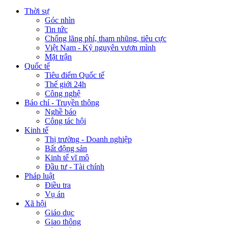
Thời sự
Góc nhìn
Tin tức
Chống lãng phí, tham nhũng, tiêu cực
Việt Nam - Kỷ nguyên vươn mình
Mặt trận
Quốc tế
Tiêu điểm Quốc tế
Thế giới 24h
Công nghệ
Báo chí - Truyền thông
Nghề báo
Công tác hội
Kinh tế
Thị trường - Doanh nghiệp
Bất động sản
Kinh tế vĩ mô
Đầu tư - Tài chính
Pháp luật
Điều tra
Vụ án
Xã hội
Giáo dục
Giao thông