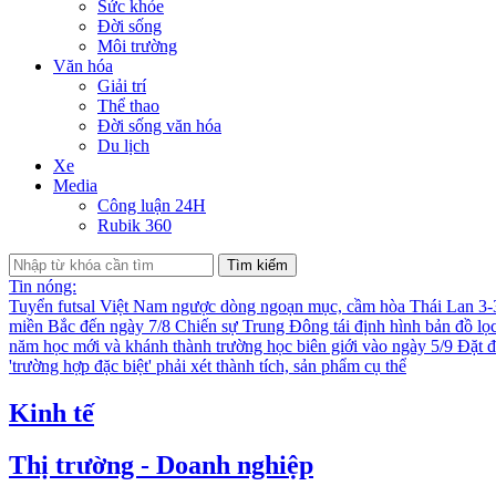
Sức khỏe
Đời sống
Môi trường
Văn hóa
Giải trí
Thể thao
Đời sống văn hóa
Du lịch
Xe
Media
Công luận 24H
Rubik 360
Tìm kiếm
Tin nóng:
Tuyển futsal Việt Nam ngược dòng ngoạn mục, cầm hòa Thái Lan 3
miền Bắc đến ngày 7/8
Chiến sự Trung Đông tái định hình bản đồ lọ
năm học mới và khánh thành trường học biên giới vào ngày 5/9
Đặt đ
'trường hợp đặc biệt' phải xét thành tích, sản phẩm cụ thể
Kinh tế
Thị trường - Doanh nghiệp