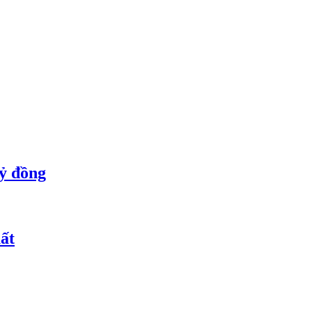
tỷ đồng
ất