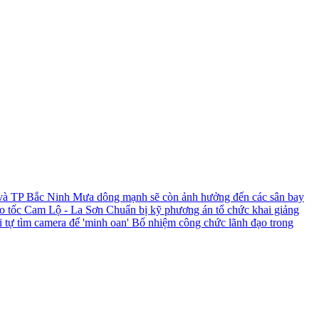
 và TP Bắc Ninh
Mưa dông mạnh sẽ còn ảnh hưởng đến các sân bay
ao tốc Cam Lộ - La Sơn
Chuẩn bị kỹ phương án tổ chức khai giảng
i tự tìm camera để 'minh oan'
Bổ nhiệm công chức lãnh đạo trong