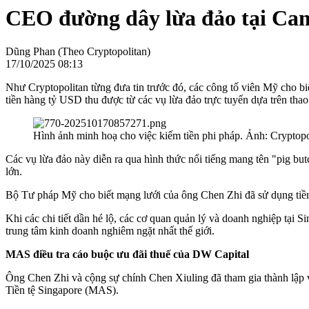
CEO đường dây lừa đảo tại Cam
Dũng Phan (Theo Cryptopolitan)
17/10/2025 08:13
Như Cryptopolitan từng đưa tin trước đó, các công tố viên Mỹ cho bi
tiền hàng tỷ USD thu được từ các vụ lừa đảo trực tuyến dựa trên th
Hình ảnh minh hoạ cho việc kiếm tiền phi pháp. Ảnh: Cryptopo
Các vụ lừa đảo này diễn ra qua hình thức nổi tiếng mang tên "pig butc
lớn.
Bộ Tư pháp Mỹ cho biết mạng lưới của ông Chen Zhi đã sử dụng tiền 
Khi các chi tiết dần hé lộ, các cơ quan quản lý và doanh nghiệp tại 
trung tâm kinh doanh nghiêm ngặt nhất thế giới.
MAS điều tra cáo buộc ưu đãi thuế của DW Capital
Ông Chen Zhi và cộng sự chính Chen Xiuling đã tham gia thành lập 
Tiền tệ Singapore (MAS).