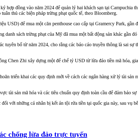
 ký hợp đồng vào năm 2024 để quản lý hai khách sạn tại Campuchia thu
 tuân thủ các biện pháp trừng phạt quốc tế, theo Bloomberg.
triệu USD) để mua một căn penthouse cao cấp tại Gramercy Park, gần 
ng danh sách trừng phạt của Mỹ đã mua một bất động sản khác gần đó 
c tuyên bố từ năm 2024, cho rằng các báo cáo truyền thông là sai sự t
 ông Chen Zhi xây dựng một đế chế tỷ USD từ lừa đảo tiền mã hóa, giao
ãn triển khai các quy định mới về cách các ngân hàng xử lý tài sản m
 vực tài sản mã hóa và các tiêu chuẩn quy định toàn cầu để đảm bảo sự 
đối với những cá nhân bị kết án tội rửa tiền tại quốc gia này, sau vụ
c chống lừa đảo trực tuyến