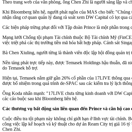
Theo trang web của văn phòng, ông Chen Zhi là người sáng lập và chủ
Khi Bloomberg liên hệ, người phát ngôn của MAS cho biết: "Chúng t
nhận rằng cơ quan quản lý đang rà soát xem DW Capital có lọt qua c
Các biện pháp trừng phạt đối với Tập đoàn Prince là một phần trong 
Mạng lưới Chống tội phạm Tài chính thuộc Bộ Tài chính Mỹ (FinCEN)
việc triệt phá các thị trường tiền mã hóa bất hợp pháp. Cảnh sát Sin
Bà Chen Xiuling, người từng là thành viên độc lập hội đồng quản tr
Nền tảng phát trực tiếp này, được Temasek Holdings hậu thuẫn, đã 
do Temasek hỗ trợ.
Hiện tại, Temasek nắm giữ gần 26% cổ phần của 17LIVE thông qua cô
được bổ nhiệm trong quá trình de-SPAC sau các kiểm tra lý lịch thôn
Ông Koda nhấn mạnh: "17LIVE chưa từng kinh doanh với DW Capital,
các cáo buộc sau khi Bloomberg liên hệ.
Các thương vụ bất động sản liên quan đến Prince và căn hộ cao 
Cuộc điều tra tội phạm này không chỉ giới hạn ở lĩnh vực tài chính.
công việc lập kế hoạch và kỹ thuật cho dự án Ream City trị giá 16 
Chen Zhi.