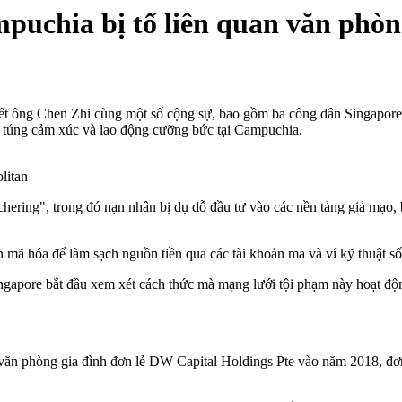
puchia bị tố liên quan văn phòn
ết ông Chen Zhi cùng một số cộng sự, bao gồm ba công dân Singapore, 
ao túng cảm xúc và lao động cưỡng bức tại Campuchia.
litan
hering", trong đó nạn nhân bị dụ dỗ đầu tư vào các nền tảng giả mạo, b
mã hóa để làm sạch nguồn tiền qua các tài khoản ma và ví kỹ thuật số
Singapore bắt đầu xem xét cách thức mà mạng lưới tội phạm này hoạt độ
văn phòng gia đình đơn lẻ DW Capital Holdings Pte vào năm 2018, đơ