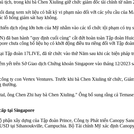
 tịch, trong khi bà Chen Xiuling giữ chức giám đốc tài chính từ năm 20
ôi đang xem xét liệu có bất kỳ vi phạm nào đối với các yêu cầu của 
ác lỗ hổng giám sát hay không.
chiến dịch rộng lớn hơn của Mỹ nhằm vào các tổ chức tội phạm có trụ 
 đã ban hành "quy định cuối cùng" cắt đứt hoàn toàn Tập đoàn Huione 
gapore chưa công bố liệu họ có khởi động điều tra riêng đối với Tập đoà
ị tại Tập đoàn 17LIVE, đã từ chức vào thứ Năm sau khi các biện pháp 
niêm yết trên Sở Giao dịch Chứng khoán Singapore vào tháng 12/2023 
ng ty con Vertex Ventures. Trước khi bà Chen Xiuling từ chức, Giám
g thường.
 ông Chen Zhi hay bà Chen Xiuling." Ông bổ sung rằng cả Temasek l
cấp tại Singapore
 Bộ phận xây dựng của Tập đoàn Prince, Công ty Phát triển Canopy San
tỷ USD tại Sihanoukville, Campuchia. Bộ Tài chính Mỹ xác định Canopy 