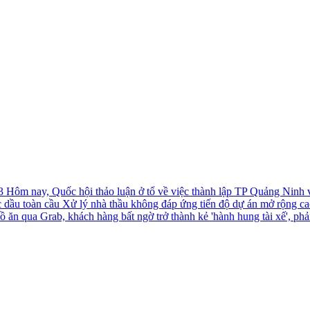
-3
Hôm nay, Quốc hội thảo luận ở tổ về việc thành lập TP Quảng Ninh
c dầu toàn cầu
Xử lý nhà thầu không đáp ứng tiến độ dự án mở rộng c
ồ ăn qua Grab, khách hàng bất ngờ trở thành kẻ 'hành hung tài xế', phả