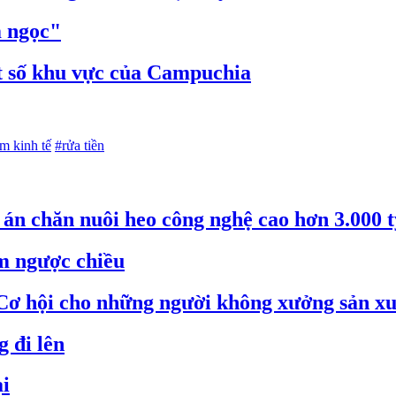
m ngọc"
t số khu vực của Campuchia
m kinh tế
#rửa tiền
án chăn nuôi heo công nghệ cao hơn 3.000 
m ngược chiều
Cơ hội cho những người không xưởng sản xu
 đi lên
ại