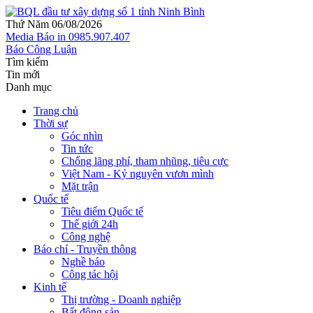
Thứ Năm 06/08/2026
Media
Báo in
0985.907.407
Báo Công Luận
Tìm kiếm
Tin mới
Danh mục
Trang chủ
Thời sự
Góc nhìn
Tin tức
Chống lãng phí, tham nhũng, tiêu cực
Việt Nam - Kỷ nguyên vươn mình
Mặt trận
Quốc tế
Tiêu điểm Quốc tế
Thế giới 24h
Công nghệ
Báo chí - Truyền thông
Nghề báo
Công tác hội
Kinh tế
Thị trường - Doanh nghiệp
Bất động sản