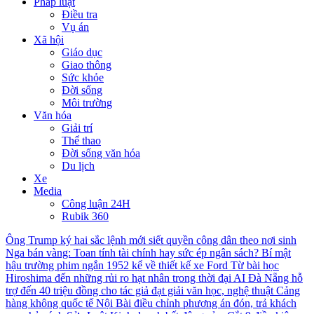
Pháp luật
Điều tra
Vụ án
Xã hội
Giáo dục
Giao thông
Sức khỏe
Đời sống
Môi trường
Văn hóa
Giải trí
Thể thao
Đời sống văn hóa
Du lịch
Xe
Media
Công luận 24H
Rubik 360
Ông Trump ký hai sắc lệnh mới siết quyền công dân theo nơi sinh
Nga bán vàng: Toan tính tài chính hay sức ép ngân sách?
Bí mật
hậu trường phim ngắn 1952 kể về thiết kế xe Ford
Từ bài học
Hiroshima đến những rủi ro hạt nhân trong thời đại AI
Đà Nẵng hỗ
trợ đến 40 triệu đồng cho tác giả đạt giải văn học, nghệ thuật
Cảng
hàng không quốc tế Nội Bài điều chỉnh phương án đón, trả khách