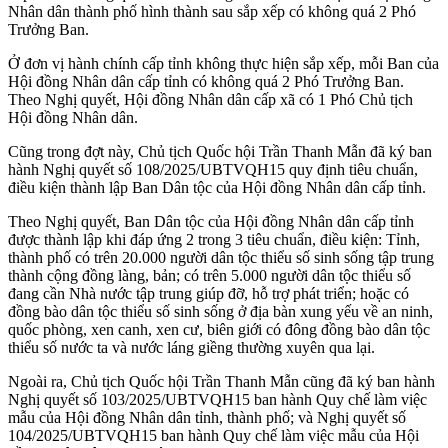
Nhân dân thành phố hình thành sau sắp xếp có không quá 2 Phó
Trưởng Ban.
Ở đơn vị hành chính cấp tỉnh không thực hiện sắp xếp, mỗi Ban của
Hội đồng Nhân dân cấp tỉnh có không quá 2 Phó Trưởng Ban.
Theo Nghị quyết, Hội đồng Nhân dân cấp xã có 1 Phó Chủ tịch
Hội đồng Nhân dân.
Cũng trong đợt này, Chủ tịch Quốc hội Trần Thanh Mẫn đã ký ban
hành Nghị quyết số 108/2025/UBTVQH15 quy định tiêu chuẩn,
điều kiện thành lập Ban Dân tộc của Hội đồng Nhân dân cấp tỉnh.
Theo Nghị quyết, Ban Dân tộc của Hội đồng Nhân dân cấp tỉnh
được thành lập khi đáp ứng 2 trong 3 tiêu chuẩn, điều kiện: Tỉnh,
thành phố có trên 20.000 người dân tộc thiểu số sinh sống tập trung
thành cộng đồng làng, bản; có trên 5.000 người dân tộc thiểu số
đang cần Nhà nước tập trung giúp đỡ, hỗ trợ phát triển; hoặc có
đồng bào dân tộc thiểu số sinh sống ở địa bàn xung yếu về an ninh,
quốc phòng, xen canh, xen cư, biên giới có đông đồng bào dân tộc
thiểu số nước ta và nước láng giềng thường xuyên qua lại.
Ngoài ra, Chủ tịch Quốc hội Trần Thanh Mẫn cũng đã ký ban hành
Nghị quyết số 103/2025/UBTVQH15 ban hành Quy chế làm việc
mẫu của Hội đồng Nhân dân tỉnh, thành phố; và Nghị quyết số
104/2025/UBTVQH15 ban hành Quy chế làm việc mẫu của Hội