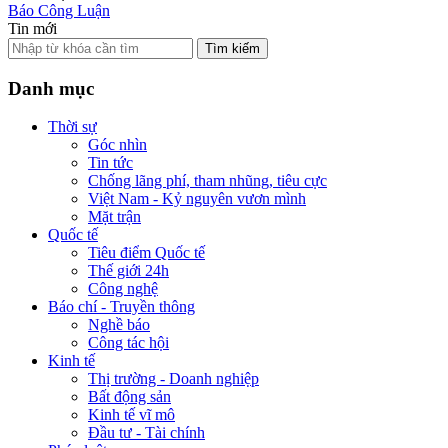
Báo Công Luận
Tin mới
Tìm kiếm
Danh mục
Thời sự
Góc nhìn
Tin tức
Chống lãng phí, tham nhũng, tiêu cực
Việt Nam - Kỷ nguyên vươn mình
Mặt trận
Quốc tế
Tiêu điểm Quốc tế
Thế giới 24h
Công nghệ
Báo chí - Truyền thông
Nghề báo
Công tác hội
Kinh tế
Thị trường - Doanh nghiệp
Bất động sản
Kinh tế vĩ mô
Đầu tư - Tài chính