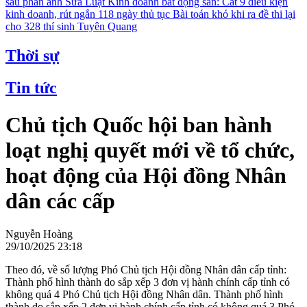
sau phản ánh
Sửa Luật Kinh doanh bất động sản: Cắt 9 điều kiện
kinh doanh, rút ngắn 118 ngày thủ tục
Bài toán khó khi ra đề thi lại
cho 328 thí sinh Tuyên Quang
Thời sự
Tin tức
Chủ tịch Quốc hội ban hành
loạt nghị quyết mới về tổ chức,
hoạt động của Hội đồng Nhân
dân các cấp
Nguyễn Hoàng
29/10/2025 23:18
Theo đó, về số lượng Phó Chủ tịch Hội đồng Nhân dân cấp tỉnh:
Thành phố hình thành do sắp xếp 3 đơn vị hành chính cấp tỉnh có
không quá 4 Phó Chủ tịch Hội đồng Nhân dân. Thành phố hình
thành do sắp xếp 2 đơn vị hành chính cấp tỉnh có không quá 3 Phó