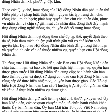
đồng Nhân dân xã, phường, đặc khu.
Theo các Quy chế, hoạt động của Hội đồng Nhân dân phải tuân thủ
Hiến pháp và pháp luật, thực hiện nguyên tắc tập trung dân chủ,
công khai, minh bạch; phát huy quyền làm chủ của nhân dân, phục
vụ nhân dân và chịu sự giám sát của nhân dân; đồng thời đẩy mạnh
ứng dụng công nghệ thông tin, chuyển đổi số trong hoạt động.
Hội đồng Nhân dân hoạt động theo chế độ tập thể, quyết định theo
đa số, bảo đảm trách nhiệm giải trình gắn với cơ chế kiểm soát
quyền lực. Đại biểu Hội đồng Nhân dân bình đẳng trong thảo luận
và quyết định các vấn đề thuộc nhiệm vụ, quyền hạn của Hội đồng
Nhân dân.
Thường trực Hội đồng Nhân dân, các Ban của Hội đồng Nhân dân
chịu trách nhiệm và báo cáo kết quả thực hiện nhiệm vụ, quyền hạn
được giao trước Hội đồng Nhân dân cùng cấp; ban hành văn bản
theo thẩm quyền và được sử dụng con dấu của Hội đồng Nhân dân
cùng cấp để thực hiện nhiệm vụ, quyền hạn được giao. Các Tổ đại
biểu Hội đồng Nhân dân báo cáo Thường trực Hội đồng Nhân dân
về kết quả thực hiện nhiệm vụ được giao.
Hội đồng Nhân dân giữ mối liên hệ chặt chẽ, thường xuyên với Ủy
ban Nhân dân, các cơ quan chuyên môn, tổ chức hành chính khác
thuộc Ủy ban Nhân dân, Ủy ban Mặt trận Tổ quốc Việt Nam cùng
cấp và các cơ quan hữu quan trong việc chuẩn bị chương trình, nội