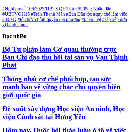
#Nghị quyết 106/2025/UBTVQH15
#Hội đồng Nhân dân
#UBTVQH15
#Trần Thanh Mẫn
#Ban Dân tộc
#quy chế làm việc
HĐND
#tổ chức chính quyền địa phương
#pháp luật
#sắp xếp đơn
vị hành chính
Đọc nhiều
Bộ Tư pháp làm Cơ quan thường trực
Ban Chỉ đạo thu hồi tài sản vụ Vạn Thịnh
Phát
Thống nhất cơ chế phối hợp, tạo sức
mạnh bảo vệ vững chắc chủ quyền biên
giới quốc gia
Đề xuất xây dựng Học viện An ninh, Học
viện Cảnh sát tại Hưng Yên
Hôm nay, Quốc hội thảo luận ở tổ về việc