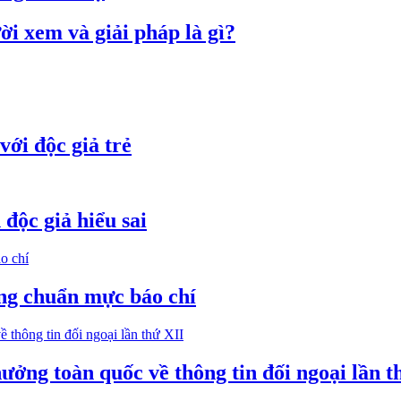
ười xem và giải pháp là gì?
với độc giả trẻ
 độc giả hiểu sai
ững chuẩn mực báo chí
ởng toàn quốc về thông tin đối ngoại lần t