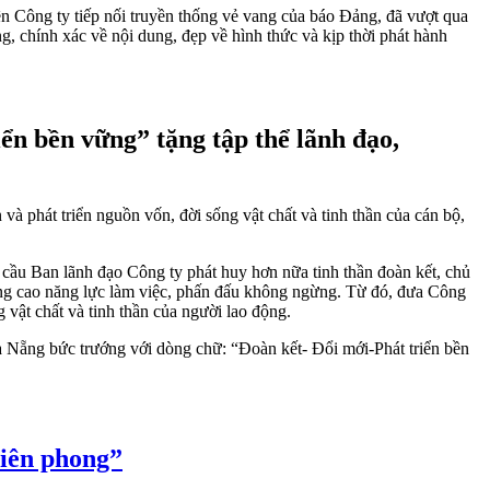
iên Công ty tiếp nối truyền thống vẻ vang của báo Đảng, đã vượt qua
 chính xác về nội dung, đẹp về hình thức và kịp thời phát hành
ển bền vững” tặng tập thể lãnh đạo,
 và phát triển nguồn vốn, đời sống vật chất và tinh thần của cán bộ,
ầu Ban lãnh đạo Công ty phát huy hơn nữa tinh thần đoàn kết, chủ
 nâng cao năng lực làm việc, phấn đấu không ngừng. Từ đó, đưa Công
 vật chất và tinh thần của người lao động.
 Nẵng bức trướng với dòng chữ: “Đoàn kết- Đổi mới-Phát triển bền
tiên phong”