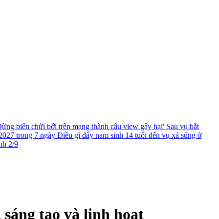
ừng biến chửi bới trên mạng thành câu view gây hại'
Sau vụ bắt
2027 trong 7 ngày
Điều gì đẩy nam sinh 14 tuổi đến vụ xả súng ở
nh 2/9
sáng tạo và linh hoạt