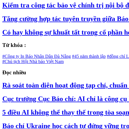
Kiểm tra công tác bảo vệ chính trị nội b
Tăng cường hợp tác tuyên truyền giữa Bá
Có hay không sự khuất tất trong cổ phần 
Từ khóa :
#Công ty In Báo Nhân Dân Đà Nẵng
#45 năm thành lập
#đồng chí 
#Chủ tịch Hội Nhà báo Việt Nam
Đọc nhiều
Rà soát toàn diện hoạt động tạp chí, chuẩn
Cục trưởng Cục Báo chí: AI chỉ là công cụ 
5 điều AI không thể thay thế trong tòa soạ
Báo chí Ukraine học cách tự đứng vững tro