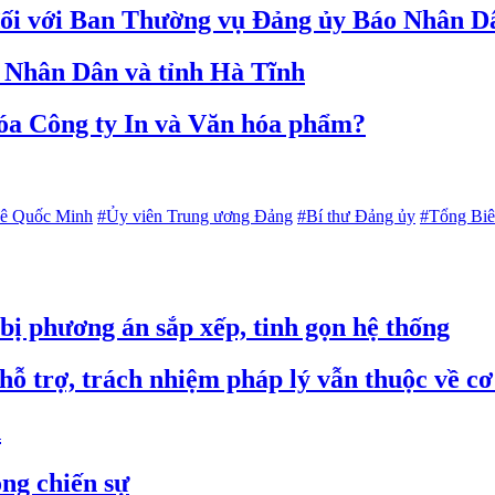
ộ đối với Ban Thường vụ Đảng ủy Báo Nhân D
o Nhân Dân và tỉnh Hà Tĩnh
hóa Công ty In và Văn hóa phẩm?
Lê Quốc Minh
#Ủy viên Trung ương Đảng
#Bí thư Đảng ủy
#Tổng Biê
 bị phương án sắp xếp, tinh gọn hệ thống
hỗ trợ, trách nhiệm pháp lý vẫn thuộc về c
n
ng chiến sự