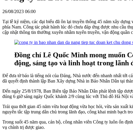
26/08/2023 06:00
Tại lễ kỷ niệm, các đại biểu đã ôn lại truyền thống 45 năm xây dựn
phía Nam. Công tác phát hành lúc đó chưa đáp ứng được nhu cầu thực
cập nhật thông tin thường xuyên nhằm tuyên truyền, vận động quần c
Đồng chí Lê Quốc Minh mong muốn Côn
động, sáng tạo và linh hoạt trong lãnh
Để đưa tờ báo là tiếng nói của Đảng, Nhà nước đến nhanh nhất tới 
đã quyết định thành lập Ban Xây dựng Nhà in Báo Nhân Dân tại th
Đến ngày 25/8/1978, Ban Biên tập Báo Nhân Dân phát lệnh tập dượt 
đúng 6 giờ sáng ngày Quốc khánh 2/9 cùng lúc với Thủ đô Hà Nội và
Trải qua thời gian 45 năm vừa hoạt động vừa học hỏi, vừa sản xuất kin
nguyên tắc tập trung dân chủ trong lãnh đạo, công khai minh bạch tro
Trong suốt 45 năm qua, cán bộ, công nhân viên Công ty luôn ổn định t
vụ chính trị được giao.