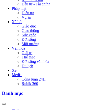
Đầu tư - Tài chính
Pháp luật
Điều tra
Vụ án
Xã hội
Giáo dục
Giao thông
Sức khỏe
Đời sống
Môi trường
Văn hóa
Giải trí
Thể thao
Đời sống văn hóa
Du lịch
Xe
Media
Công luận 24H
Rubik 360
Danh mục