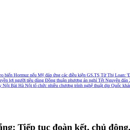
 eo biển Hormuz nếu Mỹ đáp ứng các điều kiện
GS.TS Từ Thị Loan: 'Đ
uyền lợi người tiêu dùng
Đồng thuận phương án nghỉ Tết Nguyên đán 
ay Nội Bài
Hà Nội tổ chức nhiều chương trình nghệ thuật dịp Quốc khá
g: Tiếp tục đoàn kết, chủ động, 