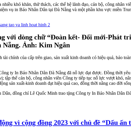
a nhiều khó khăn, thử thách, các thế hệ lãnh đạo, cán bộ, công nhân v
hiệm vụ in Báo Nhân Dân tại Đà Nẵng và một phần khu vực miền Trung,
 với dòng chữ “Đoàn kết- Đổi mới-Phát tri
à Nẵng. Ảnh: Kim Ngân
tài chính của cấp trên giao, sản xuất kinh doanh có hiệu quả, bảo toàn
ông ty In Báo Nhân Dân Đà Nẵng đã nỗ lực đạt được. Đồng thời yêu c
n vị; tập thể cán bộ, công nhân viên Công ty tiếp tục nỗ lực vượt khó,
động sản xuất-kinh doanh đạt hiệu quả cao, đồng thời nâng cao đời sống
ân Dân, đồng chí Lê Quốc Minh trao tặng Công ty In Báo Nhân Dân Đà
ng vì cộng đồng 2023 với chủ đề “Dấu ấn 