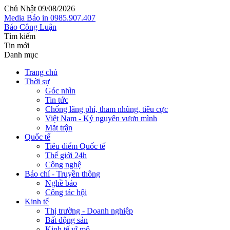
Chủ Nhật 09/08/2026
Media
Báo in
0985.907.407
Báo Công Luận
Tìm kiếm
Tin mới
Danh mục
Trang chủ
Thời sự
Góc nhìn
Tin tức
Chống lãng phí, tham nhũng, tiêu cực
Việt Nam - Kỷ nguyên vươn mình
Mặt trận
Quốc tế
Tiêu điểm Quốc tế
Thế giới 24h
Công nghệ
Báo chí - Truyền thông
Nghề báo
Công tác hội
Kinh tế
Thị trường - Doanh nghiệp
Bất động sản
Kinh tế vĩ mô