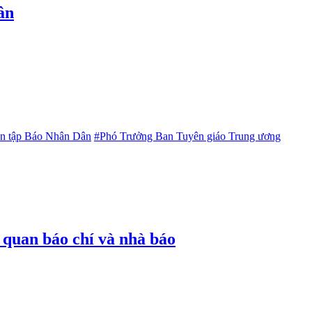
ân
n tập Báo Nhân Dân
#Phó Trưởng Ban Tuyên giáo Trung ương
ơ quan báo chí và nhà báo