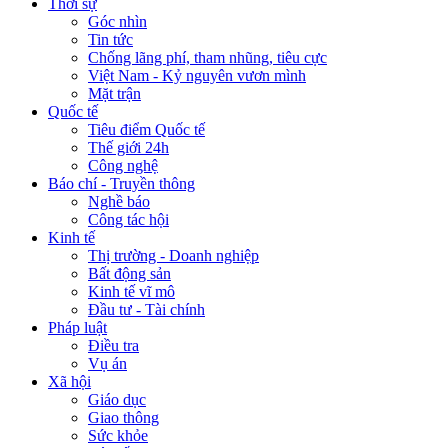
Thời sự
Góc nhìn
Tin tức
Chống lãng phí, tham nhũng, tiêu cực
Việt Nam - Kỷ nguyên vươn mình
Mặt trận
Quốc tế
Tiêu điểm Quốc tế
Thế giới 24h
Công nghệ
Báo chí - Truyền thông
Nghề báo
Công tác hội
Kinh tế
Thị trường - Doanh nghiệp
Bất động sản
Kinh tế vĩ mô
Đầu tư - Tài chính
Pháp luật
Điều tra
Vụ án
Xã hội
Giáo dục
Giao thông
Sức khỏe