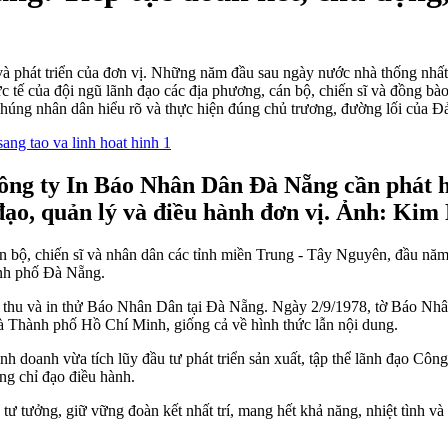
g và phát triển của đơn vị. Những năm đầu sau ngày nước nhà thống nh
 tế của đội ngũ lãnh đạo các địa phương, cán bộ, chiến sĩ và đồng bà
húng nhân dân hiểu rõ và thực hiện đúng chủ trương, đường lối của Đ
g ty In Báo Nhân Dân Đà Nẵng cần phát hu
 đạo, quản lý và điều hành đơn vị. Ảnh: Kim
cán bộ, chiến sĩ và nhân dân các tỉnh miền Trung - Tây Nguyên, đầu
ành phố Đà Nẵng.
thu và in thử Báo Nhân Dân tại Đà Nẵng. Ngày 2/9/1978, tờ Báo Nhân
 Thành phố Hồ Chí Minh, giống cả về hình thức lẫn nội dung.
h doanh vừa tích lũy đầu tư phát triển sản xuất, tập thể lãnh đạo Công
ng chỉ đạo điều hành.
ư tưởng, giữ vững đoàn kết nhất trí, mang hết khả năng, nhiệt tình và 