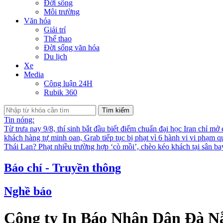
Đời sống
Môi trường
Văn hóa
Giải trí
Thể thao
Đời sống văn hóa
Du lịch
Xe
Media
Công luận 24H
Rubik 360
Tìm kiếm
Tin nóng:
Từ trưa nay 9/8, thí sinh bắt đầu biết điểm chuẩn đại học
Iran chỉ mở
khách hàng tự minh oan, Grab tiếp tục bị phạt vì 6 hành vi vi phạm q
Thái Lan?
Phạt nhiều trường hợp ‘cò mồi’, chèo kéo khách tại sân b
Báo chí - Truyền thông
Nghề báo
Công ty In Báo Nhân Dân Đà Nẵn