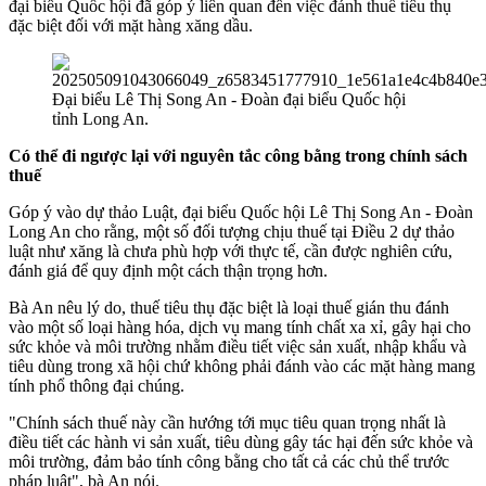
đại biểu Quốc hội đã góp ý liên quan đến việc đánh thuế tiêu thụ
đặc biệt đối với mặt hàng xăng dầu.
Đại biểu Lê Thị Song An - Đoàn đại biểu Quốc hội
tỉnh Long An.
Có thể đi ngược lại với nguyên tắc công bằng trong chính sách
thuế
Góp ý vào dự thảo Luật, đại biểu Quốc hội Lê Thị Song An - Đoàn
Long An cho rằng, một số đối tượng chịu thuế tại Điều 2 dự thảo
luật như xăng là chưa phù hợp với thực tế, cần được nghiên cứu,
đánh giá để quy định một cách thận trọng hơn.
Bà An nêu lý do, thuế tiêu thụ đặc biệt là loại thuế gián thu đánh
vào một số loại hàng hóa, dịch vụ mang tính chất xa xỉ, gây hại cho
sức khỏe và môi trường nhằm điều tiết việc sản xuất, nhập khẩu và
tiêu dùng trong xã hội chứ không phải đánh vào các mặt hàng mang
tính phổ thông đại chúng.
"Chính sách thuế này cần hướng tới mục tiêu quan trọng nhất là
điều tiết các hành vi sản xuất, tiêu dùng gây tác hại đến sức khỏe và
môi trường, đảm bảo tính công bằng cho tất cả các chủ thể trước
pháp luật", bà An nói.