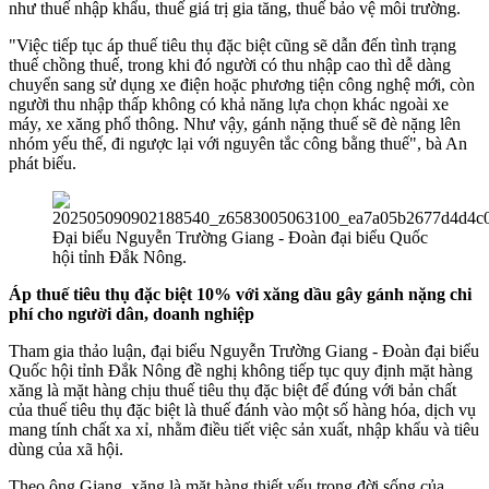
như thuế nhập khẩu, thuế giá trị gia tăng, thuế bảo vệ môi trường.
"Việc tiếp tục áp thuế tiêu thụ đặc biệt cũng sẽ dẫn đến tình trạng
thuế chồng thuế, trong khi đó người có thu nhập cao thì dễ dàng
chuyển sang sử dụng xe điện hoặc phương tiện công nghệ mới, còn
người thu nhập thấp không có khả năng lựa chọn khác ngoài xe
máy, xe xăng phổ thông. Như vậy, gánh nặng thuế sẽ đè nặng lên
nhóm yếu thế, đi ngược lại với nguyên tắc công bằng thuế", bà An
phát biểu.
Đại biểu Nguyễn Trường Giang - Đoàn đại biểu Quốc
hội tỉnh Đắk Nông.
Áp thuế tiêu thụ đặc biệt 10% với xăng dầu gây gánh nặng chi
phí cho người dân, doanh nghiệp
Tham gia thảo luận, đại biểu Nguyễn Trường Giang - Đoàn đại biểu
Quốc hội tỉnh Đắk Nông đề nghị không tiếp tục quy định mặt hàng
xăng là mặt hàng chịu thuế tiêu thụ đặc biệt để đúng với bản chất
của thuế tiêu thụ đặc biệt là thuế đánh vào một số hàng hóa, dịch vụ
mang tính chất xa xỉ, nhằm điều tiết việc sản xuất, nhập khẩu và tiêu
dùng của xã hội.
Theo ông Giang, xăng là mặt hàng thiết yếu trong đời sống của