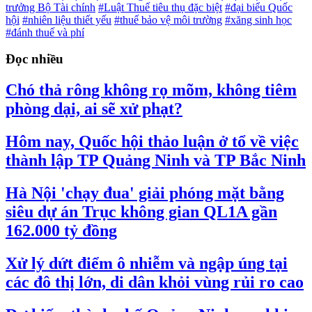
trưởng Bộ Tài chính
#Luật Thuế tiêu thụ đặc biệt
#đại biểu Quốc
hội
#nhiên liệu thiết yếu
#thuế bảo vệ môi trường
#xăng sinh học
#đánh thuế và phí
Đọc nhiều
Chó thả rông không rọ mõm, không tiêm
phòng dại, ai sẽ xử phạt?
Hôm nay, Quốc hội thảo luận ở tổ về việc
thành lập TP Quảng Ninh và TP Bắc Ninh
Hà Nội 'chạy đua' giải phóng mặt bằng
siêu dự án Trục không gian QL1A gần
162.000 tỷ đồng
Xử lý dứt điểm ô nhiễm và ngập úng tại
các đô thị lớn, di dân khỏi vùng rủi ro cao