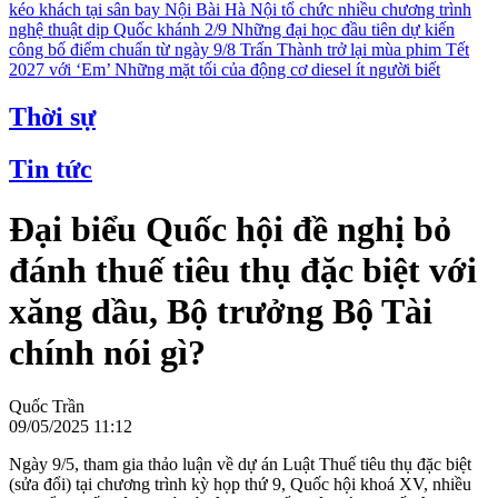
kéo khách tại sân bay Nội Bài
Hà Nội tổ chức nhiều chương trình
nghệ thuật dịp Quốc khánh 2/9
Những đại học đầu tiên dự kiến
công bố điểm chuẩn từ ngày 9/8
Trấn Thành trở lại mùa phim Tết
2027 với ‘Em’
Những mặt tối của động cơ diesel ít người biết
Thời sự
Tin tức
Đại biểu Quốc hội đề nghị bỏ
đánh thuế tiêu thụ đặc biệt với
xăng dầu, Bộ trưởng Bộ Tài
chính nói gì?
Quốc Trần
09/05/2025 11:12
Ngày 9/5, tham gia thảo luận về dự án Luật Thuế tiêu thụ đặc biệt
(sửa đổi) tại chương trình kỳ họp thứ 9, Quốc hội khoá XV, nhiều