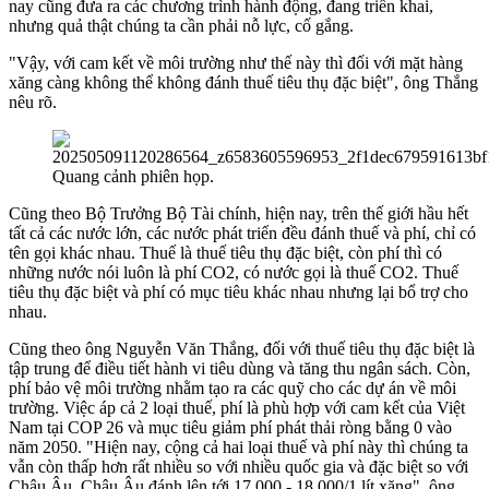
nay cũng đưa ra các chương trình hành động, đang triển khai,
nhưng quả thật chúng ta cần phải nỗ lực, cố gắng.
"Vậy, với cam kết về môi trường như thế này thì đối với mặt hàng
xăng càng không thể không đánh thuế tiêu thụ đặc biệt", ông Thắng
nêu rõ.
Quang cảnh phiên họp.
Cũng theo Bộ Trưởng Bộ Tài chính, hiện nay, trên thế giới hầu hết
tất cả các nước lớn, các nước phát triển đều đánh thuế và phí, chỉ có
tên gọi khác nhau. Thuế là thuế tiêu thụ đặc biệt, còn phí thì có
những nước nói luôn là phí CO2, có nước gọi là thuế CO2. Thuế
tiêu thụ đặc biệt và phí có mục tiêu khác nhau nhưng lại bổ trợ cho
nhau.
Cũng theo ông Nguyễn Văn Thắng, đối với thuế tiêu thụ đặc biệt là
tập trung để điều tiết hành vi tiêu dùng và tăng thu ngân sách. Còn,
phí bảo vệ môi trường nhằm tạo ra các quỹ cho các dự án về môi
trường. Việc áp cả 2 loại thuế, phí là phù hợp với cam kết của Việt
Nam tại COP 26 và mục tiêu giảm phí phát thải ròng bằng 0 vào
năm 2050. "Hiện nay, cộng cả hai loại thuế và phí này thì chúng ta
vẫn còn thấp hơn rất nhiều so với nhiều quốc gia và đặc biệt so với
Châu Âu, Châu Âu đánh lên tới 17.000 - 18.000/1 lít xăng", ông