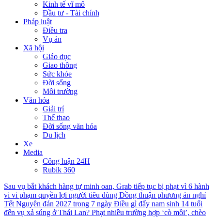
Kinh tế vĩ mô
Đầu tư - Tài chính
Pháp luật
Điều tra
Vụ án
Xã hội
Giáo dục
Giao thông
Sức khỏe
Đời sống
Môi trường
Văn hóa
Giải trí
Thể thao
Đời sống văn hóa
Du lịch
Xe
Media
Công luận 24H
Rubik 360
Sau vụ bắt khách hàng tự minh oan, Grab tiếp tục bị phạt vì 6 hành
vi vi phạm quyền lợi người tiêu dùng
Đồng thuận phương án nghỉ
Tết Nguyên đán 2027 trong 7 ngày
Điều gì đẩy nam sinh 14 tuổi
đến vụ xả súng ở Thái Lan?
Phạt nhiều trường hợp ‘cò mồi’, chèo