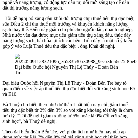
nghệ và năng lượng, có động lực đầu tư, đổi mới sáng tạo để dẫn
dắt thị trường năng lượng sạch.
"Tôi đề nghị bỏ xăng dầu khỏi đối tượng chịu thuế tiêu thụ đặc biệt,
sửa Điều 2 chỉ thu thuế môi trường và khuyến khích năng lượng
sạch thay thế. Điều này giảm chi phí cho người dân, doanh nghiệp,
Nhà nước vẫn đạt được mục tiêu giảm tiêu thụ xăng dầu, thúc đẩy
năng lượng sạch, hài hòa lợi ích các bên. Trên đây là một số ý kiến
góp ý vào Luật Thuế tiêu thụ đặc biệt", ông Khải đề nghị.
Đại biểu Quốc hội Nguyễn Thị Lệ Thủy - Đoàn Bến
Tre.
Đại biểu Quốc hội Nguyễn Thị Lệ Thủy - Đoàn Bến Tre bày tỏ
quan điểm về việc áp thuế tiêu thụ đặc biệt đối với xăng sinh học E5
và E10.
Bà Thuỷ cho biết, theo như dự thảo Luật hiện nay chỉ giảm thuế
tiêu thụ đặc biệt từ 2% đến 3% so với xăng khoáng tôi thấy là chưa
hợp lý. "Tôi đề nghị giảm xuống từ 5% hoặc là 0% đối với xăng
sinh học", bà Thuỷ đề nghị.
Theo đại biểu đoàn Bến Tre, với phân tích như hiện nay nếu áp
dụng mức thuế là 7% đến 8% thì giá xăng sinh học chỉ thấp hơn