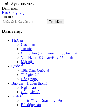
Thứ Bảy 08/08/2026
Danh mục
Báo Công Luận
Tin mới
Tìm kiếm
Danh mục
Thời sự
Góc nhìn
Tin tức
Chống lãng phí, tham nhũng, tiêu cực
Việt Nam - Kỷ nguyên vươn mình
Mặt trận
Quốc tế
Tiêu điểm Quốc tế
Thế giới 24h
Công nghệ
Báo chí - Truyền thông
Nghề báo
Công tác hội
Kinh tế
Thị trường - Doanh nghiệp
Bất động sản