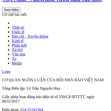
Xem thêm
Cỡ chữ bài viết:
Thời sự
Quốc tế
Báo chí - Truyền thông
Kinh tế
Pháp luật
Xã hội
Văn hóa
Xe
Media
Logo
CƠ QUAN NGÔN LUẬN CỦA HỘI NHÀ BÁO VIỆT NAM
Tổng Biên tập: Lê Trần Nguyên Huy
Giấy phép hoạt động báo điện tử số 550/GP-BTTTT, ngày
06/11/2017
Điện thoại:
024.32242364