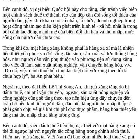
Bên cạnh đó, vị đại biểu Quốc hội này cho rằng, cần tránh việc biến
một chính sách thuế trở thành rào cản tiếp cận đời sống tối thiểu của
người dân, gây khó khăn cho cá nhân, tổ chức, doanh nghiệp trong
hoạt động nhằm tạo điều kiện phát triển kinh tế - xã hội nhất là trong
bối cảnh tác động mạnh mẽ của biến đổi khí hậu và thu nhập, mức
sống của người dân chưa cao.
Trong khi đó, mặt hàng xăng không phải là hàng xa xỉ mà là nhiên
liệu thiết yếu phục vụ đời sống dân sinh, sản xuất và lưu thông hàng
hóa, như người dân vẫn phụ thuộc vào phương tiện sử dụng xăng
cho việc đi làm, sản xuất nông nghiệp, vận chuyển hàng hóa, v.v..
"Do đó, việc đánh thuế tiêu thụ đặc biệt đối với xăng theo tôi là
chưa hợp lý", bà An phát biểu.
Ngoài ra, theo đại biểu Lê Thị Song An, khi giá xăng tăng do bị
đánh thuế, chi phí vận chuyển, logistic, sản xuất nông nghiệp và
công nghiệp cũng sẽ tăng theo, tạo nên hiệu ứng dây chuyền đến
toàn bộ nền kinh tế, người dân, đặc biệt là người thu nhập thấp sẽ
phải gánh chịu về giá khi chi phí cho thực phẩm, hàng hóa thiết yếu
tăng mà thu nhập chưa tăng tương ứng.
Bên cạnh đó, việc đánh thuế tiêu thụ đặc biệt với mặt hàng xăng có
thể đi ngược lại với nguyên tắc công bằng trong chính sách thuế.
Hiện nay, giá xăng tại Việt Nam đã bao gồm nhiều loại thuế và phí