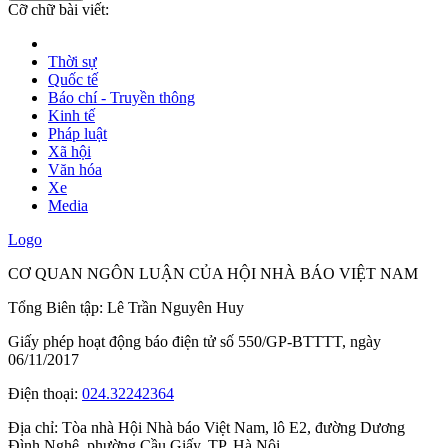
Cỡ chữ bài viết:
Thời sự
Quốc tế
Báo chí - Truyền thông
Kinh tế
Pháp luật
Xã hội
Văn hóa
Xe
Media
Logo
CƠ QUAN NGÔN LUẬN CỦA HỘI NHÀ BÁO VIỆT NAM
Tổng Biên tập: Lê Trần Nguyên Huy
Giấy phép hoạt động báo điện tử số 550/GP-BTTTT, ngày
06/11/2017
Điện thoại:
024.32242364
Địa chỉ:
Tòa nhà Hội Nhà báo Việt Nam, lô E2, đường Dương
Đình Nghệ, phường Cầu Giấy, TP. Hà Nội