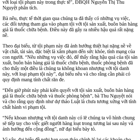
với loại tội phạm này trong thực tế", ĐBQH Nguyễn Thị Thu
Nguyệt phân tích.
Bà nêu, thực tế thời gian qua chúng ta đã thấy có những vụ việc,
các đối tượng tham gia vào phạm tội với tội sản xuất, buôn bán hàng
giả là thuốc chữa bệnh. Điều này đã gây ra nhiều hậu quả rất nặng
nề.
Theo đại biểu, từ tội phạm này đã ảnh hưởng thiệt hại nặng nề về
vật chất, tài sản, đặc biệt là xâm phạm đến sức khỏe, tính mạng của
con người. “Nêu những vụ việc đó, để thấy rằng hậu quả của tội sản
xuất, buôn bán hàng giả là thuốc chữa bệnh, thuốc phòng bệnh đã
cho thấy một điều là chúng ta không khoan nhượng với tội danh
này, với loại phạm tội này”, đại biểu nêu và cho rằng cần phải có
quy định mang tính chất răn đe.
“Đến giờ phút này phải kiên quyết với tội sản xuất, buôn bán hàng
giả là thuốc chữa bệnh và thuốc phòng bệnh”, bà Thu Nguyệt nói
và cho rằng quy định như dự thảo Luật là chưa tương xứng với tính
chất hành vi phạm tội.
“Nếu khoan nhượng với tội danh này có lẽ chúng ta vô hình chung
sẽ tiếp tay cho việc giết người hàng loạt trong tương lai sau này và
ảnh hưởng đến cộng đồng”, nữ đại biểu bày tỏ.
Vì vậy, đại biểu đề nghị ban soạn thảo chỉnh lý lại các khoản cho