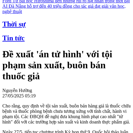
Ford
Từ bài học Hiroshima đến những rủi ro hạt nhân trong thời đại
AI
Đà Nẵng hỗ trợ đến 40 triệu đồng cho tác giả đạt giải văn học,
nghệ thuật
Thời sự
Tin tức
Đề xuất 'án tử hình' với tội
phạm sản xuất, buôn bán
thuốc giả
Nguyễn Hường
27/05/2025 05:19
Cho rằng, quy định về tội sản xuất, buôn bán hàng giả là thuốc chữa
bệnh và thuốc phòng bệnh chưa tương xứng với tính chất, hành vi
phạm tội. Các ĐBQH đề nghị đưa khung hình phạt cao nhất "tử
hình" đối với các trường hợp sản xuất và kinh doanh thực phẩm giả.
Ngày 27/5, tiếp tục chương trình Kỳ họp thứ 9, Quốc hội thảo luận