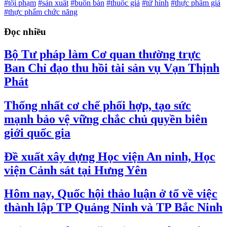
#tội phạm
#sản xuất
#buôn bán
#thuốc giả
#tử hình
#thực phẩm giả
#thực phẩm chức năng
Đọc nhiều
Bộ Tư pháp làm Cơ quan thường trực
Ban Chỉ đạo thu hồi tài sản vụ Vạn Thịnh
Phát
Thống nhất cơ chế phối hợp, tạo sức
mạnh bảo vệ vững chắc chủ quyền biên
giới quốc gia
Đề xuất xây dựng Học viện An ninh, Học
viện Cảnh sát tại Hưng Yên
Hôm nay, Quốc hội thảo luận ở tổ về việc
thành lập TP Quảng Ninh và TP Bắc Ninh