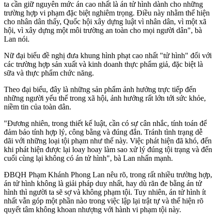
ta cần giữ nguyên mức án cao nhất là án tử hình dành cho những
trường hợp vi phạm đặc biệt nghiêm trọng. Điều này nhằm thể hiện
cho nhân dân thấy, Quốc hội xây dựng luật vì nhân dân, vì một xã
hội, vì xây dựng một môi trường an toàn cho mọi người dân", bà
Lan nói.
Nữ đại biểu đề nghị đưa khung hình phạt cao nhất "tử hình" đối với
các trường hợp sản xuất và kinh doanh thực phẩm giả, đặc biệt là
sữa và thực phẩm chức năng.
Theo đại biểu, đây là những sản phẩm ảnh hưởng trực tiếp đến
những người yếu thế trong xã hội, ảnh hưởng rất lớn tới sức khỏe,
niềm tin của toàn dân.
"Đương nhiên, trong thiết kế luật, cần có sự cân nhắc, tính toán để
đảm bảo tính hợp lý, công bằng và đúng đắn. Tránh tình trạng dễ
dãi với những loại tội phạm như thế này. Việc phát hiện đã khó, đến
khi phát hiện được lại loay hoay làm sao xử lý đúng tội trạng và đến
cuối cùng lại không có án tử hình", bà Lan nhấn mạnh.
ĐBQH Phạm Khánh Phong Lan nêu rõ, trong rất nhiều trường hợp,
án tử hình không là giải pháp duy nhất, hay dù răn đe bằng án tử
hình thì người ta sẽ sợ và không phạm tội. Tuy nhiên, án tử hình ít
nhất vẫn góp một phần nào trong việc lập lại trật tự và thể hiện rõ
quyết tâm không khoan nhượng với hành vi phạm tội này.