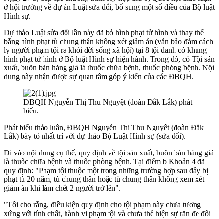
ở hội trường về dự án Luật sửa đổi, bổ sung một số điều của Bộ luật
Hình sự.
Dự thảo Luật sửa đổi lần này đã bỏ hình phạt tử hình và thay thế
bằng hình phạt tù chung thân không xét giảm án (vẫn bảo đảm cách
ly người phạm tội ra khỏi đời sống xã hội) tại 8 tội danh có khung
hình phạt tử hình ở Bộ luật Hình sự hiện hành. Trong đó, có Tội sản
xuất, buôn bán hàng giả là thuốc chữa bệnh, thuốc phòng bệnh. Nội
dung này nhận được sự quan tâm góp ý kiến của các ĐBQH.
ĐBQH Nguyễn Thị Thu Nguyệt (đoàn Đắk Lắk) phát
biểu.
Phát biểu thảo luận, ĐBQH Nguyễn Thị Thu Nguyệt (đoàn Đắk
Lắk) bày tỏ nhất trí với dự thảo Bộ Luật Hình sự (sửa đổi).
Đi vào nội dung cụ thể, quy định về tội sản xuất, buôn bán hàng giả
là thuốc chữa bệnh và thuốc phòng bệnh. Tại điểm b Khoản 4 đã
quy định: "Phạm tội thuộc một trong những trường hợp sau đây bị
phạt tù 20 năm, tù chung thân hoặc tù chung thân không xem xét
giảm án khi làm chết 2 người trở lên".
"Tôi cho rằng, điều kiện quy định cho tội phạm này chưa tương
xứng với tính chất, hành vi phạm tội và chưa thể hiện sự răn đe đối