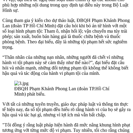
phù hợp những nội dung trong quy định tại điều này trong Bộ Luật
Hình sự.
Cùng tham gia ý kiến cho dự thảo luật, ĐBQH Phạm Khánh Phong
Lan (đoàn TP Hồ Chí Minh) đặt câu hỏi khi bỏ án tử hình với một
số loại hình phạm tội: Tham ô, nhận hối lộ; vận chuyển ma túy trái
phép; sản xuất, buôn bán hàng giả là thuốc chữa bệnh và thuốc
phòng bệnh. Theo đại biểu, đây là những tội phạm hết sức nghiêm
trọng.
“Thân nhân của những nạn nhân, những người đã chết vì những
hành vi tội phạm này sẽ cảm thấy như thế nào?”, đại biểu đặt câu
hỏi và nhấn mạnh, những đối tượng phạm tội không thể không biết
hậu quả và tác động của hành vi phạm tội của mình.
ĐBQH Phạm Khánh Phong Lan (đoàn TP.Hồ Chí
Minh) phát biểu.
Với tất cả những tuyên truyền, giáo dục pháp luật và thông tin thực
tế hiện nay, đa số tội phạm đều hiểu rõ rằng hành vi của họ sẽ gây ra
hậu quả và tác hại gì, nhưng vì lợi ích mà vẫn bất chấp.
"Tôi đồng ý rằng luật pháp hiện hành đã mức nâng khung hình phạt
tương ứng với từng mức độ vi phạm. Tuy nhiên, tôi cho rằng chúng