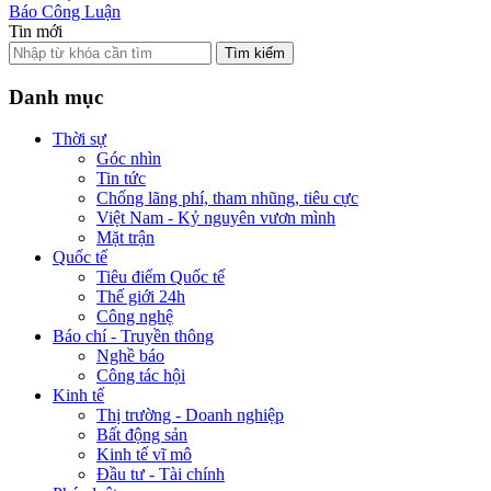
Báo Công Luận
Tin mới
Tìm kiếm
Danh mục
Thời sự
Góc nhìn
Tin tức
Chống lãng phí, tham nhũng, tiêu cực
Việt Nam - Kỷ nguyên vươn mình
Mặt trận
Quốc tế
Tiêu điểm Quốc tế
Thế giới 24h
Công nghệ
Báo chí - Truyền thông
Nghề báo
Công tác hội
Kinh tế
Thị trường - Doanh nghiệp
Bất động sản
Kinh tế vĩ mô
Đầu tư - Tài chính