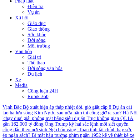
Pháp luật
Điều tra
Vụ án
Xã hội
Giáo dục
Giao thông
Sức khỏe
Đời sống
Môi trường
Văn hóa
Giải trí
Thể thao
Đời sống văn hóa
Du lịch
Xe
Media
Công luận 24H
Rubik 360
Vịnh Bắc Bộ xuất hiện áp thấp nhiệt đới, gió giật cấp 8
Dự án cải
tạo hạ lưu sông Kim Ngưu sau nửa năm thi công giờ ra sao?
Hà Nội
'chạy đua' giải phóng mặt bằng siêu dự án Trục không gian QL1A
gần 162.000 tỷ đồng
Ông Trump ký hai sắc lệnh mới siết quyền
công dân theo nơi sinh
Nga bán vàng: Toan tính tài chính hay sức
ép ngân sách?
Bí mật hậu trường phim ngắn 1952 kể về thiết kế xe