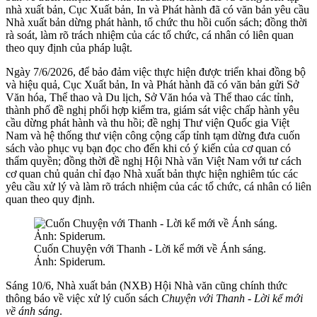
nhà xuất bản, Cục Xuất bản, In và Phát hành đã có văn bản yêu cầu
Nhà xuất bản dừng phát hành, tổ chức thu hồi cuốn sách; đồng thời
rà soát, làm rõ trách nhiệm của các tổ chức, cá nhân có liên quan
theo quy định của pháp luật.
Ngày 7/6/2026, để bảo đảm việc thực hiện được triển khai đồng bộ
và hiệu quả, Cục Xuất bản, In và Phát hành đã có văn bản gửi Sở
Văn hóa, Thể thao và Du lịch, Sở Văn hóa và Thể thao các tỉnh,
thành phố đề nghị phối hợp kiểm tra, giám sát việc chấp hành yêu
cầu dừng phát hành và thu hồi; đề nghị Thư viện Quốc gia Việt
Nam và hệ thống thư viện công cộng cấp tỉnh tạm dừng đưa cuốn
sách vào phục vụ bạn đọc cho đến khi có ý kiến của cơ quan có
thẩm quyền; đồng thời đề nghị Hội Nhà văn Việt Nam với tư cách
cơ quan chủ quản chỉ đạo Nhà xuất bản thực hiện nghiêm túc các
yêu cầu xử lý và làm rõ trách nhiệm của các tổ chức, cá nhân có liên
quan theo quy định.
Cuốn Chuyện với Thanh - Lời kể mới về Ánh sáng.
Ảnh: Spiderum.
Sáng 10/6, Nhà xuất bản (NXB) Hội Nhà văn cũng chính thức
thông báo về việc xử lý cuốn sách
Chuyện với Thanh - Lời kể mới
về ánh sáng
.