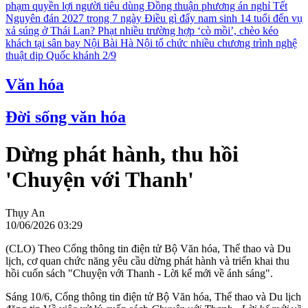
phạm quyền lợi người tiêu dùng
Đồng thuận phương án nghỉ Tết
Nguyên đán 2027 trong 7 ngày
Điều gì đẩy nam sinh 14 tuổi đến vụ
xả súng ở Thái Lan?
Phạt nhiều trường hợp ‘cò mồi’, chèo kéo
khách tại sân bay Nội Bài
Hà Nội tổ chức nhiều chương trình nghệ
thuật dịp Quốc khánh 2/9
Văn hóa
Đời sống văn hóa
Dừng phát hành, thu hồi
'Chuyện với Thanh'
Thụy An
10/06/2026 03:29
(CLO) Theo Cổng thông tin điện tử Bộ Văn hóa, Thể thao và Du
lịch, cơ quan chức năng yêu cầu dừng phát hành và triển khai thu
hồi cuốn sách "Chuyện với Thanh - Lời kể mới về ánh sáng".
Sáng 10/6, Cổng thông tin điện tử Bộ Văn hóa, Thể thao và Du lịch