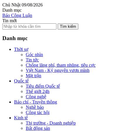
Chủ Nhật 09/08/2026
Danh mục
Báo Công Luận
Tin mới
Tìm kiếm
Danh mục
Thời sự
Góc nhìn
Tin tức
Chống lãng phí, tham nhũng, tiêu cực
Việt Nam - Kỷ nguyên vươn mình
Mặt trận
Quốc tế
Tiêu điểm Quốc tế
Thế giới 24h
Công nghệ
Báo chí - Truyền thông
Nghề báo
Công tác hội
Kinh tế
Thị trường - Doanh nghiệp
Bất động sản