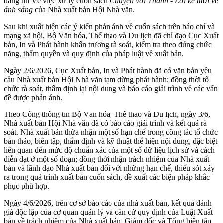
đăng tin Về việc xử lý cuốn sách
Chuyện với Thanh - Lời kể mới về
ánh sáng
của Nhà xuất bản Hội Nhà văn.
Sau khi xuất hiện các ý kiến phản ánh về cuốn sách trên báo chí và
mạng xã hội, Bộ Văn hóa, Thể thao và Du lịch đã chỉ đạo Cục Xuất
bản, In và Phát hành khẩn trương rà soát, kiểm tra theo đúng chức
năng, thẩm quyền và quy định của pháp luật về xuất bản.
Ngày 2/6/2026, Cục Xuất bản, In và Phát hành đã có văn bản yêu
cầu Nhà xuất bản Hội Nhà văn tạm dừng phát hành; đồng thời tổ
chức rà soát, thẩm định lại nội dung và báo cáo giải trình về các vấn
đề được phản ánh.
Theo Cổng thông tin Bộ Văn hóa, Thể thao và Du lịch, ngày 3/6,
Nhà xuất bản Hội Nhà văn đã có báo cáo giải trình và kết quả rà
soát. Nhà xuất bản thừa nhận một số hạn chế trong công tác tổ chức
bản thảo, biên tập, thẩm định và kỹ thuật thể hiện nội dung, đặc biệt
liên quan đến mức độ chuẩn xác của một số dữ liệu lịch sử và cách
diễn đạt ở một số đoạn; đồng thời nhận trách nhiệm của Nhà xuất
bản và lãnh đạo Nhà xuất bản đối với những hạn chế, thiếu sót xảy
ra trong quá trình xuất bản cuốn sách, đề xuất các biện pháp khắc
phục phù hợp.
Ngày 4/6/2026, trên cơ sở báo cáo của nhà xuất bản, kết quả đánh
giá độc lập của cơ quan quản lý và căn cứ quy định của Luật Xuất
bản về trách nhiệm của Nhà xuất bản, Giám đốc và Tổng biên tập