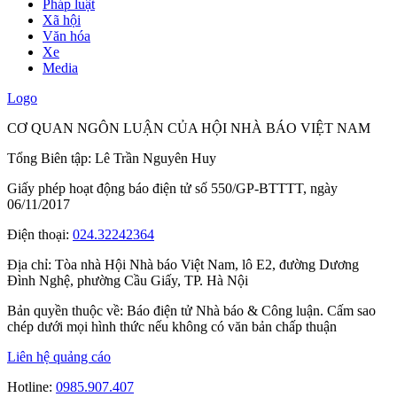
Pháp luật
Xã hội
Văn hóa
Xe
Media
Logo
CƠ QUAN NGÔN LUẬN CỦA HỘI NHÀ BÁO VIỆT NAM
Tổng Biên tập: Lê Trần Nguyên Huy
Giấy phép hoạt động báo điện tử số 550/GP-BTTTT, ngày
06/11/2017
Điện thoại:
024.32242364
Địa chỉ:
Tòa nhà Hội Nhà báo Việt Nam, lô E2, đường Dương
Đình Nghệ, phường Cầu Giấy, TP. Hà Nội
Bản quyền thuộc về: Báo điện tử Nhà báo & Công luận. Cấm sao
chép dưới mọi hình thức nếu không có văn bản chấp thuận
Liên hệ quảng cáo
Hotline:
0985.907.407