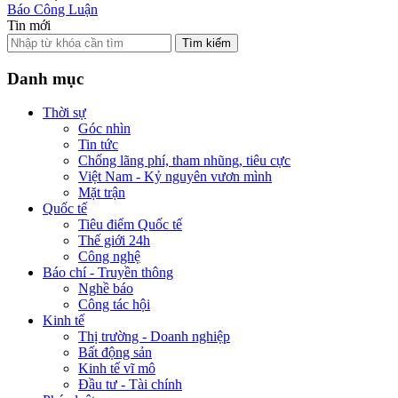
Báo Công Luận
Tin mới
Tìm kiếm
Danh mục
Thời sự
Góc nhìn
Tin tức
Chống lãng phí, tham nhũng, tiêu cực
Việt Nam - Kỷ nguyên vươn mình
Mặt trận
Quốc tế
Tiêu điểm Quốc tế
Thế giới 24h
Công nghệ
Báo chí - Truyền thông
Nghề báo
Công tác hội
Kinh tế
Thị trường - Doanh nghiệp
Bất động sản
Kinh tế vĩ mô
Đầu tư - Tài chính