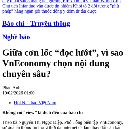
dậy đi lại sau 8 tháng liệt giường
FIFA xin lỗi vụ 'bán World Cup',
Chủ tịch Infantino vẫn được tín nhiệm
Khởi tố 2 đối tượng "phù
phép" hàng ngàn gói thuốc đông y dởm từ tân dược
Báo chí - Truyền thông
Nghề báo
Giữa cơn lốc “đọc lướt”, vì sao
VnEconomy chọn nội dung
chuyên sâu?
Phan Anh
19/02/2026 01:00
Hội Nhà báo Việt Nam
Không coi “view” là đích đến của báo chí
Theo bà Nguyễn Thị Ngọc Diệp, Phó Tổng biên tập VnEconomy,
sự quá tải thông tin trong thời đại internet đã làm thay đổi căn bản