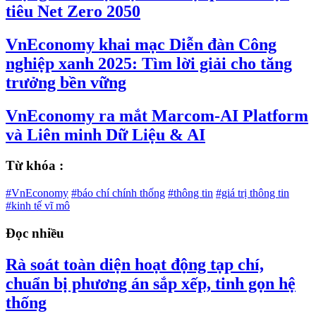
tiêu Net Zero 2050
VnEconomy khai mạc Diễn đàn Công
nghiệp xanh 2025: Tìm lời giải cho tăng
trưởng bền vững
VnEconomy ra mắt Marcom-AI Platform
và Liên minh Dữ Liệu & AI
Từ khóa :
#VnEconomy
#báo chí chính thống
#thông tin
#giá trị thông tin
#kinh tế vĩ mô
Đọc nhiều
Rà soát toàn diện hoạt động tạp chí,
chuẩn bị phương án sắp xếp, tinh gọn hệ
thống