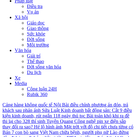
Pháp luật
Điều tra
Vụ án
Xã hội
Giáo dục
Giao thông
Sức khỏe
Đời sống
Môi trường
Văn hóa
Giải trí
Thể thao
Đời sống văn hóa
Du lịch
Xe
Media
Công luận 24H
Rubik 360
Cảng hàng không quốc tế Nội Bài điều chỉnh phương án đón, trả
khách sau phản ánh
Sửa Luật Kinh doanh bất động sản: Cắt 9 điều
kiện kinh doanh, rút ngắn 118 ngày thủ tục
Bài toán khó khi ra đề
thi lại cho 328 thí sinh Tuyên Quang
Công nghệ pin xe điện sắp
thay đổi ra sao?
Hé lộ hình ảnh Mặt trời với độ chi tiết chưa từng có
Bán 7 con bò sang Việt Nam chữa bệnh, người phụ nữ Lào đứng