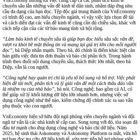
VnEconomy hướng tới việc cung cấp cả các phân tích kinh tế
chuyên sâu lẫn những vấn đề kinh tế dân sinh, nhằm đáp ứng nhu
cầu đa dạng của bạn đọc. Tệp độc giả trung thành của VnEconomy
có trình độ cao, am hiểu chuyên ngành, vì vậy việc lựa chọn đề tài
và cách diễn đạt các vấn đề kinh tế cũng cần đủ chiều sâu, khác với
cách tiếp cận của các tờ báo mang tính xã hội rộng.
“Làm báo kinh tế chuyên sâu là giúp bạn đọc hiểu sâu sắc vấn đề,
vượt ra khỏi bề mặt thông tin và mang lại giá trị lớn cho mỗi người
đọc”,
bà Diệp nhấn mạnh. Theo bà, đó chính là điểm khác biệt căn
bản giữa việc đưa tin đơn thuần và báo chí phân tích. Trong hành
trình theo đuổi nội dung chuyên sâu, thách thức lớn nhất, theo bà
Diệp, vẫn là con người.
“Công nghệ hay quản trị chỉ là yếu tố bổ sung và hỗ trợ. Việc phát
hiện đề tài mới, phân tích và lý giải vấn đề một cách thấu đáo vẫn
là nhiệm vụ của nhà báo”,
bà nói. Công nghệ, bao gồm cả AI, có
thể giúp xử lý khối lượng dữ liệu lớn nhanh hơn, nhưng việc sử
dụng công nghệ như thế nào, kiểm chứng độ chính xác ra sao vẫn
phụ thuộc vào con người.
VnEconomy hiện sở hữu đội ngũ phóng viên chuyên ngành và đội
ngũ tư vấn là các nhà kinh tế cấp cao. Song song với đó, tòa soạn đã
đầu tư mạnh cho ứng dụng công nghệ và báo chí dữ liệu. Năm
2025, hệ sinh thái Askonomy và Askonomy Platform ra mắt, vừa hỗ
trợ bạn đọc tra cứu dữ liệu kinh tế, vừa trực tiếp hỗ trợ phóng viên