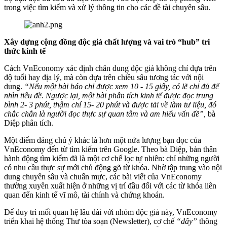
trong việc tìm kiếm và xử lý thông tin cho các đề tài chuyên sâu.
Xây dựng cộng đồng độc giả chất lượng
và vai trò “hub”
tri
thức kinh tế
Cách VnEconomy xác định chân dung độc giả không chỉ dựa trên
độ tuổi hay địa lý, mà còn dựa trên chiều sâu tương tác với nội
dung.
“Nếu một bài báo chỉ được xem 10 - 15 giây, có lẽ chỉ đủ để
nhìn tiêu đề. Ngược lại, một bài phân tích kinh tế được đọc trung
bình 2- 3 phút, thậm chí 15- 20 phút và được tải về làm tư liệu, đó
chắc chắn là người đọc thực sự quan tâm và am hiểu vấn đề”,
bà
Diệp phân tích.
Một điểm đáng chú ý khác là hơn một nửa lượng bạn đọc của
VnEconomy đến từ tìm kiếm trên Google. Theo bà Diệp, bản thân
hành động tìm kiếm đã là một cơ chế lọc tự nhiên: chỉ những người
có nhu cầu thực sự mới chủ động gõ từ khóa. Nhờ tập trung vào nội
dung chuyên sâu và chuẩn mực, các bài viết của VnEconomy
thường xuyên xuất hiện ở những vị trí đầu đối với các từ khóa liên
quan đến kinh tế vĩ mô, tài chính và chứng khoán.
Để duy trì mối quan hệ lâu dài với nhóm độc giả này, VnEconomy
triển khai hệ thống Thư tòa soạn (Newsletter), cơ chế
“đẩy”
thông