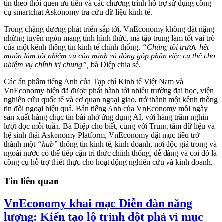
tin theo thói quen ưu tiên và các chương trình hỗ trợ sử dụng công
cụ smartchat Askonomy tra cứu dữ liệu kinh tế.
Trong chặng đường phát triển sắp tới, VnEconomy không đặt nặng
những tuyên ngôn mang tính hình thức, mà tập trung làm tốt vai trò
của một kênh thông tin kinh tế chính thống.
“Chúng tôi trước hết
muốn làm tốt nhiệm vụ của mình và đóng góp phần việc cụ thể cho
nhiệm vụ chính trị chung”,
bà Diệp chia sẻ.
Các ấn phẩm tiếng Anh của Tạp chí Kinh tế Việt Nam và
VnEconomy hiện đã được phát hành tới nhiều trường đại học, viện
nghiên cứu quốc tế và cơ quan ngoại giao, trở thành một kênh thông
tin đối ngoại hiệu quả. Bản tiếng Anh của VnEconomy mỗi ngày
sản xuất hàng chục tin bài nhờ ứng dụng AI, với hàng trăm nghìn
lượt đọc mỗi tuần. Bà Diệp cho biết, cùng với Trung tâm dữ liệu và
hệ sinh thái Askonomy Platform, VnEconomy đặt mục tiêu trở
thành một
“hub”
thông tin kinh tế, kinh doanh, nơi độc giả trong và
ngoài nước có thể tiếp cận tri thức chính thống, dễ dàng và coi đó là
công cụ hỗ trợ thiết thực cho hoạt động nghiên cứu và kinh doanh.
Tin liên quan
VnEconomy khai mạc Diễn đàn năng
lượng: Kiến tạo lộ trình đột phá vì mục