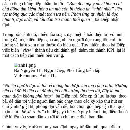
cách công chúng tiếp nhận tin tức.
“Bạn đọc ngày nay không chỉ
chủ động tìm kiếm thông tin mà còn bị thông tin “nhồi nhét” liên
tục thông qua các thuật toán ưu tiên. Phản ứng tự nhiên là đọc
nhanh, đọc lướt, và lâu dần trở thành thói quen”,
bà Diệp nhận
định.
Trong bối cảnh đó, nhiều tòa soạn, đặc biệt là báo điện tử, vô hình
trung đặt mục tiêu tiếp cận càng nhiều người đọc càng tốt, coi lưu
lượng và lượt xem như thước đo hiệu quả. Tuy nhiên, theo bà Diệp,
việc biến
“view”
thành tiêu chí đánh giá, thậm chí thành KPI, lại là
một cách tiếp cận thiếu bền vững.
Bà Nguyễn Thị Ngọc Diệp, Phó Tổng biên tập
VnEconomy. Ảnh: TL.
“Nhiều người đọc là tốt, vì thông tin được lan tỏa rộng hơn. Nhưng
nếu coi đó là tiêu chí đánh giá chất lượng thì theo tôi, đây là một
quan điểm không phù hợp”,
bà Diệp nói. Sức ép từ lưu lượng, theo
bà, dễ dẫn tới việc người làm báo chạy theo các kỹ xảo thu hút sự
chú ý như giật tít, phóng đại vấn đề, lựa chọn góc tiếp cận thái quá,
thậm chí
“bé xé ra to”
chỉ để gây chú ý. Nguy hiểm hơn, điều đó có
thể khiến tòa soạn dần xa rời tôn chỉ, mục đích ban đầu.
Chính vì vậy, VnEconomy xác định ngay từ đầu một quan điểm