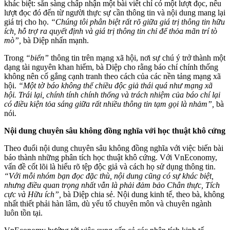
khác biệt: sẵn sàng chấp nhận một bài viết chỉ có một lượt đọc, nếu
lượt đọc đó đến từ người thực sự cần thông tin và nội dung mang lại
giá trị cho họ.
“Chúng tôi phân biệt rất rõ giữa giá trị thông tin hữu
ích, hỗ trợ ra quyết định và giá trị thông tin chỉ để thỏa mãn trí tò
mò”,
bà Diệp nhấn mạnh.
Trong
“biển”
thông tin trên mạng xã hội, nơi sự chú ý trở thành một
dạng tài nguyên khan hiếm, bà Diệp cho rằng báo chí chính thống
không nên cố gắng cạnh tranh theo cách của các nền tảng mạng xã
hội.
“Một tờ báo không thể chiều độc giả thái quá như mạng xã
hội. Trái lại, chính tính chính thống và trách nhiệm của báo chí lại
có điều kiện tỏa sáng giữa rất nhiều thông tin tạm gọi là nhảm”,
bà
nói.
Nội dung chuyên sâu không đồng nghĩa với học thuật khô cứng
Theo đuổi nội dung chuyên sâu không đồng nghĩa với việc biến bài
báo thành những phân tích học thuật khô cứng. Với VnEconomy,
vấn đề cốt lõi là hiểu rõ tệp độc giả và cách họ sử dụng thông tin.
“Với mỗi nhóm bạn đọc đặc thù, nội dung cũng có sự khác biệt,
nhưng điều quan trọng nhất vẫn là phải đảm bảo Chân thực, Tích
cực và Hữu ích”,
bà Diệp chia sẻ. Nội dung kinh tế, theo bà, không
nhất thiết phải hàn lâm, dù yếu tố chuyên môn và chuyên ngành
luôn tồn tại.