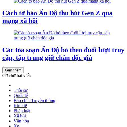
Cách tờ báo Ấn Độ thu hút Gen Z qua
mạng xã hội
Các tòa soạn Ấn Độ bỏ theo đuổi lượt truy
cập, tập trung giữ chân độc giả
Xem thêm
Cỡ chữ bài viết:
Thời sự
Quốc tế
Báo chí - Truyền thông
Kinh tế
Pháp luật
Xã hội
Văn hóa
Xe