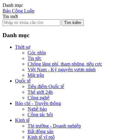
Danh mục
Báo Công Luận
Tin mới
Tìm kiếm
Danh mục
Thời sự
Góc nhìn
Tin tức
Chống lãng phí, tham nhũng, tiêu cực
Việt Nam - Kỷ nguyên vươn mình
Mặt trận
Quốc tế
Tiêu điểm Quốc tế
Thế giới 24h
Công nghệ
Báo chí - Truyền thông
Nghề báo
Công tác hội
Kinh tế
Thị trường - Doanh nghiệp
Bất động sản
Kinh tế vĩ mô