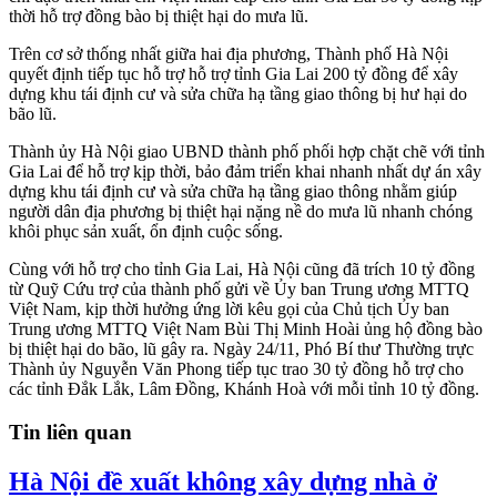
thời hỗ trợ đồng bào bị thiệt hại do mưa lũ.
Trên cơ sở thống nhất giữa hai địa phương, Thành phố Hà Nội
quyết định tiếp tục hỗ trợ hỗ trợ tỉnh Gia Lai 200 tỷ đồng để xây
dựng khu tái định cư và sửa chữa hạ tầng giao thông bị hư hại do
bão lũ.
Thành ủy Hà Nội giao UBND thành phố phối hợp chặt chẽ với tỉnh
Gia Lai để hỗ trợ kịp thời, bảo đảm triển khai nhanh nhất dự án xây
dựng khu tái định cư và sửa chữa hạ tầng giao thông nhằm giúp
người dân địa phương bị thiệt hại nặng nề do mưa lũ nhanh chóng
khôi phục sản xuất, ổn định cuộc sống.
Cùng với hỗ trợ cho tỉnh Gia Lai, Hà Nội cũng đã trích 10 tỷ đồng
từ Quỹ Cứu trợ của thành phố gửi về Ủy ban Trung ương MTTQ
Việt Nam, kịp thời hưởng ứng lời kêu gọi của Chủ tịch Ủy ban
Trung ương MTTQ Việt Nam Bùi Thị Minh Hoài ủng hộ đồng bào
bị thiệt hại do bão, lũ gây ra. Ngày 24/11, Phó Bí thư Thường trực
Thành ủy Nguyễn Văn Phong tiếp tục trao 30 tỷ đồng hỗ trợ cho
các tỉnh Đắk Lắk, Lâm Đồng, Khánh Hoà với mỗi tỉnh 10 tỷ đồng.
Tin liên quan
Hà Nội đề xuất không xây dựng nhà ở