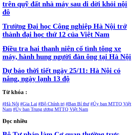
trên quỹ đất nhà máy sau di dời khỏi nội
đô
Trường Đại học Công nghiệp Hà Nội trở
thành đại học thứ 12 của Việt Nam
Điều tra hai thanh niên cố tình tông xe
máy, hành hung người đàn ông tại Hà Nội
Dự báo thời tiết ngày 25/11: Hà Nội có
nắng, ngày lạnh 13 độ
Từ khóa :
#Hà Nội
#Gia Lai
#Bộ Chính trị
#Ban Bí thư
#Ủy ban MTTQ Việt
Nam
#Ủy ban Trung ương MTTQ Việt Nam
Đọc nhiều
Bộ Tư pháp làm Cơ quan thường trực