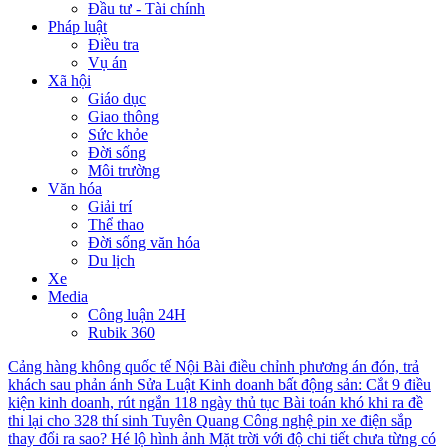
Đầu tư - Tài chính
Pháp luật
Điều tra
Vụ án
Xã hội
Giáo dục
Giao thông
Sức khỏe
Đời sống
Môi trường
Văn hóa
Giải trí
Thể thao
Đời sống văn hóa
Du lịch
Xe
Media
Công luận 24H
Rubik 360
Cảng hàng không quốc tế Nội Bài điều chỉnh phương án đón, trả
khách sau phản ánh
Sửa Luật Kinh doanh bất động sản: Cắt 9 điều
kiện kinh doanh, rút ngắn 118 ngày thủ tục
Bài toán khó khi ra đề
thi lại cho 328 thí sinh Tuyên Quang
Công nghệ pin xe điện sắp
thay đổi ra sao?
Hé lộ hình ảnh Mặt trời với độ chi tiết chưa từng có