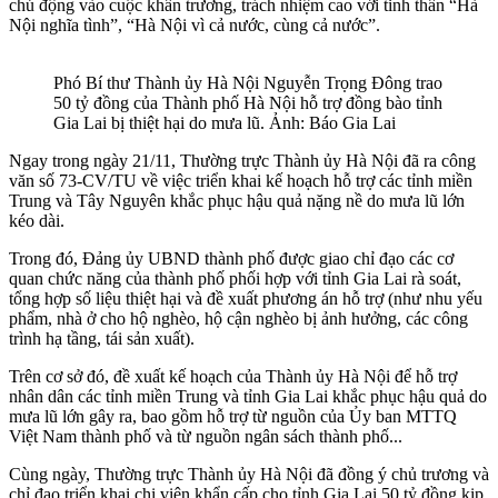
chủ động vào cuộc khẩn trương, trách nhiệm cao với tinh thần “Hà
Nội nghĩa tình”, “Hà Nội vì cả nước, cùng cả nước”.
Phó Bí thư Thành ủy Hà Nội Nguyễn Trọng Đông trao
50 tỷ đồng của Thành phố Hà Nội hỗ trợ đồng bào tỉnh
Gia Lai bị thiệt hại do mưa lũ. Ảnh: Báo Gia Lai
Ngay trong ngày 21/11, Thường trực Thành ủy Hà Nội đã ra công
văn số 73-CV/TU về việc triển khai kế hoạch hỗ trợ các tỉnh miền
Trung và Tây Nguyên khắc phục hậu quả nặng nề do mưa lũ lớn
kéo dài.
Trong đó, Đảng ủy UBND thành phố được giao chỉ đạo các cơ
quan chức năng của thành phố phối hợp với tỉnh Gia Lai rà soát,
tổng hợp số liệu thiệt hại và đề xuất phương án hỗ trợ (như nhu yếu
phẩm, nhà ở cho hộ nghèo, hộ cận nghèo bị ảnh hưởng, các công
trình hạ tầng, tái sản xuất).
Trên cơ sở đó, đề xuất kế hoạch của Thành ủy Hà Nội để hỗ trợ
nhân dân các tỉnh miền Trung và tỉnh Gia Lai khắc phục hậu quả do
mưa lũ lớn gây ra, bao gồm hỗ trợ từ nguồn của Ủy ban MTTQ
Việt Nam thành phố và từ nguồn ngân sách thành phố...
Cùng ngày, Thường trực Thành ủy Hà Nội đã đồng ý chủ trương và
chỉ đạo triển khai chi viện khẩn cấp cho tỉnh Gia Lai 50 tỷ đồng kịp