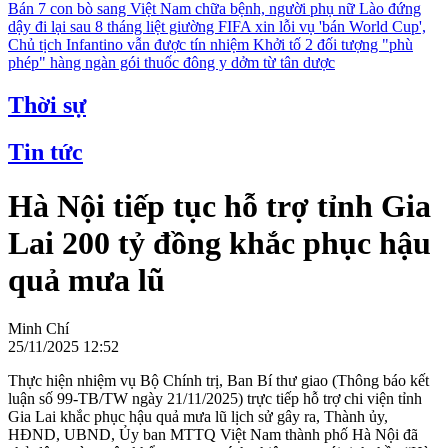
Bán 7 con bò sang Việt Nam chữa bệnh, người phụ nữ Lào đứng
dậy đi lại sau 8 tháng liệt giường
FIFA xin lỗi vụ 'bán World Cup',
Chủ tịch Infantino vẫn được tín nhiệm
Khởi tố 2 đối tượng "phù
phép" hàng ngàn gói thuốc đông y dởm từ tân dược
Thời sự
Tin tức
Hà Nội tiếp tục hỗ trợ tỉnh Gia
Lai 200 tỷ đồng khắc phục hậu
quả mưa lũ
Minh Chí
25/11/2025 12:52
Thực hiện nhiệm vụ Bộ Chính trị, Ban Bí thư giao (Thông báo kết
luận số 99-TB/TW ngày 21/11/2025) trực tiếp hỗ trợ chi viện tỉnh
Gia Lai khắc phục hậu quả mưa lũ lịch sử gây ra, Thành ủy,
HĐND, UBND, Ủy ban MTTQ Việt Nam thành phố Hà Nội đã