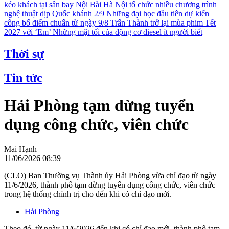
kéo khách tại sân bay Nội Bài
Hà Nội tổ chức nhiều chương trình
nghệ thuật dịp Quốc khánh 2/9
Những đại học đầu tiên dự kiến
công bố điểm chuẩn từ ngày 9/8
Trấn Thành trở lại mùa phim Tết
2027 với ‘Em’
Những mặt tối của động cơ diesel ít người biết
Thời sự
Tin tức
Hải Phòng tạm dừng tuyển
dụng công chức, viên chức
Mai Hạnh
11/06/2026 08:39
(CLO) Ban Thường vụ Thành ủy Hải Phòng vừa chỉ đạo từ ngày
11/6/2026, thành phố tạm dừng tuyển dụng công chức, viên chức
trong hệ thống chính trị cho đến khi có chỉ đạo mới.
Hải Phòng
Theo đó, từ ngày 11/6/2026 đến khi có chỉ đạo mới, thành phố tạm