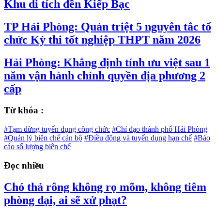
Khu di tích đền Kiếp Bạc
TP Hải Phòng: Quán triệt 5 nguyên tắc tổ
chức Kỳ thi tốt nghiệp THPT năm 2026
Hải Phòng: Khẳng định tính ưu việt sau 1
năm vận hành chính quyền địa phương 2
cấp
Từ khóa :
#Tạm dừng tuyển dụng công chức
#Chỉ đạo thành phố Hải Phòng
#Quản lý biên chế cán bộ
#Điều động và tuyển dụng hạn chế
#Báo
cáo số lượng biên chế
Đọc nhiều
Chó thả rông không rọ mõm, không tiêm
phòng dại, ai sẽ xử phạt?