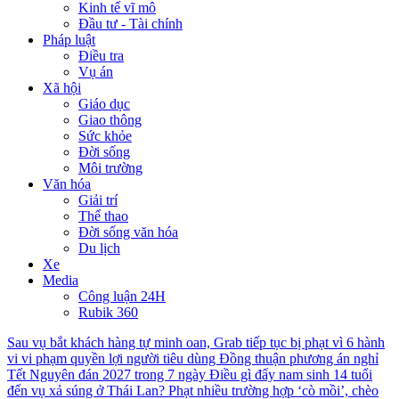
Kinh tế vĩ mô
Đầu tư - Tài chính
Pháp luật
Điều tra
Vụ án
Xã hội
Giáo dục
Giao thông
Sức khỏe
Đời sống
Môi trường
Văn hóa
Giải trí
Thể thao
Đời sống văn hóa
Du lịch
Xe
Media
Công luận 24H
Rubik 360
Sau vụ bắt khách hàng tự minh oan, Grab tiếp tục bị phạt vì 6 hành
vi vi phạm quyền lợi người tiêu dùng
Đồng thuận phương án nghỉ
Tết Nguyên đán 2027 trong 7 ngày
Điều gì đẩy nam sinh 14 tuổi
đến vụ xả súng ở Thái Lan?
Phạt nhiều trường hợp ‘cò mồi’, chèo