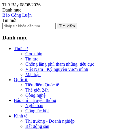
Thứ Bảy 08/08/2026
Danh mục
Báo Công Luận
Tin mới
Tìm kiếm
Danh mục
Thời sự
Góc nhìn
Tin tức
Chống lãng phí, tham nhũng, tiêu cực
Việt Nam - Kỷ nguyên vươn mình
Mặt trận
Quốc tế
Tiêu điểm Quốc tế
Thế giới 24h
Công nghệ
Báo chí - Truyền thông
Nghề báo
Công tác hội
Kinh tế
Thị trường - Doanh nghiệp
Bất động sản