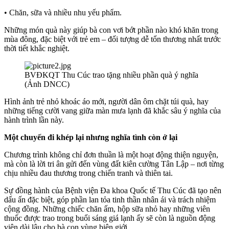
• Chăn, sữa và nhiều nhu yếu phẩm.
Những món quà này giúp bà con vơi bớt phần nào khó khăn trong
mùa đông, đặc biệt với trẻ em – đối tượng dễ tổn thương nhất trước
thời tiết khắc nghiệt.
BVĐKQT Thu Cúc trao tặng nhiều phần quà ý nghĩa
(Ảnh DNCC)
Hình ảnh trẻ nhỏ khoác áo mới, người dân ôm chặt túi quà, hay
những tiếng cười vang giữa màn mưa lạnh đã khắc sâu ý nghĩa của
hành trình lần này.
Một chuyến đi
khép lại nhưng
nghĩa tình còn ở lại
Chương trình không chỉ đơn thuần là một hoạt động thiện nguyện,
mà còn là lời tri ân gửi đến vùng đất kiên cường Tân Lập – nơi từng
chịu nhiều đau thương trong chiến tranh và thiên tai.
Sự đồng hành của Bệnh viện Đa khoa Quốc tế Thu Cúc đã tạo nên
dấu ấn đặc biệt, góp phần lan tỏa tinh thần nhân ái và trách nhiệm
cộng đồng. Những chiếc chăn ấm, hộp sữa nhỏ hay những viên
thuốc được trao trong buổi sáng giá lạnh ấy sẽ còn là nguồn động
viên dài lâu cho bà con vùng biên giới.