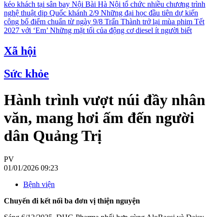
kéo khách tại sân bay Nội Bài
Hà Nội tổ chức nhiều chương trình
nghệ thuật dịp Quốc khánh 2/9
Những đại học đầu tiên dự kiến
công bố điểm chuẩn từ ngày 9/8
Trấn Thành trở lại mùa phim Tết
2027 với ‘Em’
Những mặt tối của động cơ diesel ít người biết
Xã hội
Sức khỏe
Hành trình vượt núi đầy nhân
văn, mang hơi ấm đến người
dân Quảng Trị
PV
01/01/2026 09:23
Bệnh viện
Chuyến đi kết nối ba đơn vị thiện nguyện