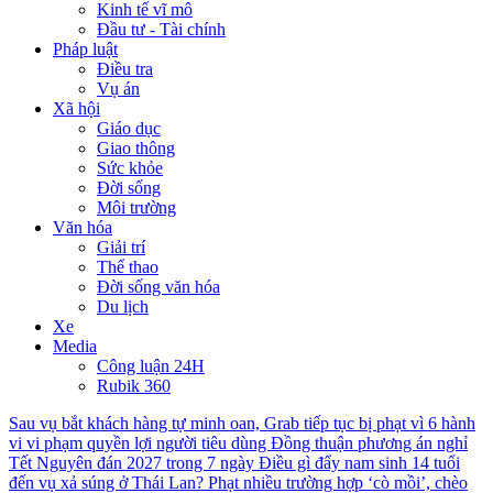
Kinh tế vĩ mô
Đầu tư - Tài chính
Pháp luật
Điều tra
Vụ án
Xã hội
Giáo dục
Giao thông
Sức khỏe
Đời sống
Môi trường
Văn hóa
Giải trí
Thể thao
Đời sống văn hóa
Du lịch
Xe
Media
Công luận 24H
Rubik 360
Sau vụ bắt khách hàng tự minh oan, Grab tiếp tục bị phạt vì 6 hành
vi vi phạm quyền lợi người tiêu dùng
Đồng thuận phương án nghỉ
Tết Nguyên đán 2027 trong 7 ngày
Điều gì đẩy nam sinh 14 tuổi
đến vụ xả súng ở Thái Lan?
Phạt nhiều trường hợp ‘cò mồi’, chèo