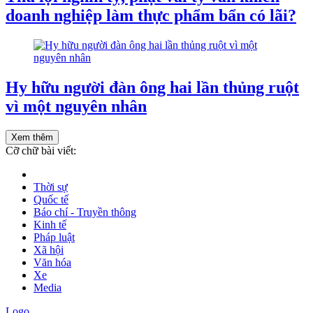
doanh nghiệp làm thực phẩm bẩn có lãi?
Hy hữu người đàn ông hai lần thủng ruột
vì một nguyên nhân
Xem thêm
Cỡ chữ bài viết:
Thời sự
Quốc tế
Báo chí - Truyền thông
Kinh tế
Pháp luật
Xã hội
Văn hóa
Xe
Media
Logo