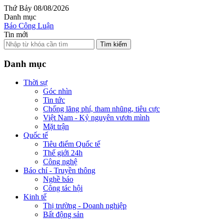
Thứ Bảy 08/08/2026
Danh mục
Báo Công Luận
Tin mới
Tìm kiếm
Danh mục
Thời sự
Góc nhìn
Tin tức
Chống lãng phí, tham nhũng, tiêu cực
Việt Nam - Kỷ nguyên vươn mình
Mặt trận
Quốc tế
Tiêu điểm Quốc tế
Thế giới 24h
Công nghệ
Báo chí - Truyền thông
Nghề báo
Công tác hội
Kinh tế
Thị trường - Doanh nghiệp
Bất động sản