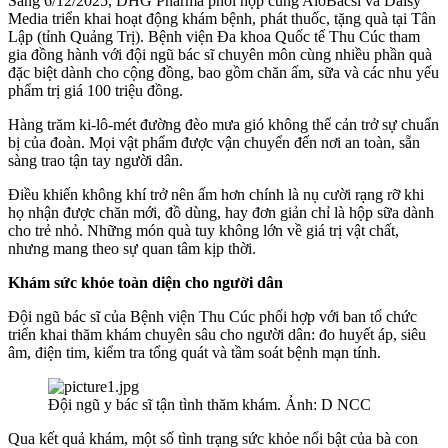
Sáng 6/12/2025, DHG Pharma phối hợp cùng AloBacsi và Daisy
Media triển khai hoạt động khám bệnh, phát thuốc, tặng quà tại Tân
Lập (tỉnh Quảng Trị). Bệnh viện Đa khoa Quốc tế Thu Cúc tham
gia đồng hành với đội ngũ bác sĩ chuyên môn cùng nhiều phần quà
đặc biệt dành cho cộng đồng, bao gồm chăn ấm, sữa và các nhu yếu
phẩm trị giá 100 triệu đồng.
Hàng trăm ki-lô-mét đường đèo mưa gió không thể cản trở sự chuẩn
bị của đoàn. Mọi vật phẩm được vận chuyển đến nơi an toàn, sẵn
sàng trao tận tay người dân.
Điều khiến không khí trở nên ấm hơn chính là nụ cười rạng rỡ khi
họ nhận được chăn mới, đồ dùng, hay đơn giản chỉ là hộp sữa dành
cho trẻ nhỏ. Những món quà tuy không lớn về giá trị vật chất,
nhưng mang theo sự quan tâm kịp thời.
Khám sức khỏe toàn diện cho người dân
Đội ngũ bác sĩ của Bệnh viện Thu Cúc phối hợp với ban tổ chức
triển khai thăm khám chuyên sâu cho người dân: đo huyết áp, siêu
âm, điện tim, kiểm tra tổng quát và tầm soát bệnh mạn tính.
Đội ngũ y bác sĩ tận tình thăm khám. Ảnh: D NCC
Qua kết quả khám, một số tình trạng sức khỏe nổi bật của bà con