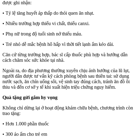
được ghi nhận:
• Tỷ lệ tăng huyết áp thấp do thói quen ăn nhạt.
• Nhiều trường hợp thiếu vi chất, thiếu canxi.
• Phụ nữ trong độ tuổi sinh nở thiếu máu.
• Trẻ nhỏ dễ mắc bệnh hô hấp vì thời tiết lạnh ẩm kéo dài.
Căn cứ từng trường hợp, bác sĩ cấp thuốc phù hợp và hướng dẫn
cách chăm sóc sức khỏe tại nhà.
Ngoài ra, do địa phương thường xuyên chịu ảnh hưởng của lũ lụt,
người dân được tư vấn kỹ cách phòng bệnh sau thiên tai: sử dụng
nước sạch, ăn chín uống sôi, vệ sinh tay đúng cách, tránh ăn đồ ôi
thiu và đến cơ sở y tế khi xuất hiện triệu chứng nguy hiểm.
Quà tặng gửi gắm
hy vọng
Không chỉ dừng lại ở hoạt động khám chữa bệnh, chương trình còn
trao tặng:
• Hơn 1.000 phần thuốc
• 300 áo ấm cho trẻ em