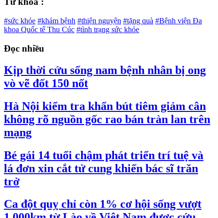
Từ khóa :
#sức khỏe
#khám bệnh
#thiện nguyện
#tặng quà
#Bệnh viện Đa
khoa Quốc tế Thu Cúc
#tình trạng sức khỏe
Đọc nhiều
Kịp thời cứu sống nam bệnh nhân bị ong
vò vẽ đốt 150 nốt
Hà Nội kiểm tra khẩn bút tiêm giảm cân
không rõ nguồn gốc rao bán tràn lan trên
mạng
Bé gái 14 tuổi chậm phát triển trí tuệ và
lá đơn xin cắt tử cung khiến bác sĩ trăn
trở
Ca đột quỵ chỉ còn 1% cơ hội sống vượt
1.000km từ Lào về Việt Nam được cứu