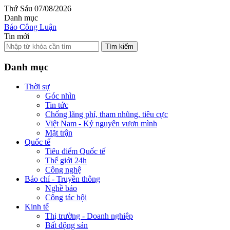
Thứ Sáu 07/08/2026
Danh mục
Báo Công Luận
Tin mới
Tìm kiếm
Danh mục
Thời sự
Góc nhìn
Tin tức
Chống lãng phí, tham nhũng, tiêu cực
Việt Nam - Kỷ nguyên vươn mình
Mặt trận
Quốc tế
Tiêu điểm Quốc tế
Thế giới 24h
Công nghệ
Báo chí - Truyền thông
Nghề báo
Công tác hội
Kinh tế
Thị trường - Doanh nghiệp
Bất động sản