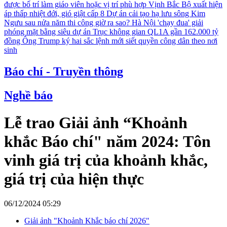
được bố trí làm giáo viên hoặc vị trí phù hợp
Vịnh Bắc Bộ xuất hiện
áp thấp nhiệt đới, gió giật cấp 8
Dự án cải tạo hạ lưu sông Kim
Ngưu sau nửa năm thi công giờ ra sao?
Hà Nội 'chạy đua' giải
phóng mặt bằng siêu dự án Trục không gian QL1A gần 162.000 tỷ
đồng
Ông Trump ký hai sắc lệnh mới siết quyền công dân theo nơi
sinh
Báo chí - Truyền thông
Nghề báo
Lễ trao Giải ảnh “Khoảnh
khắc Báo chí" năm 2024: Tôn
vinh giá trị của khoảnh khắc,
giá trị của hiện thực
06/12/2024 05:29
Giải ảnh "Khoảnh Khắc báo chí 2026"