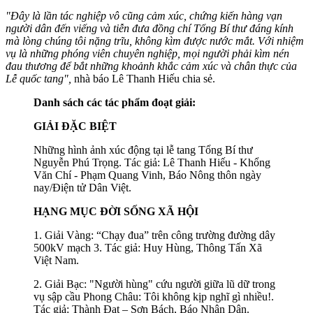
"Đây là lần tác nghiệp vô cũng cảm xúc, chứng kiến hàng vạn
người dân đến viếng và tiễn đưa đồng chí Tổng Bí thư đáng kính
mà lòng chúng tôi nặng trĩu, không kìm được nước mắt. Với nhiệm
vụ là những phóng viên chuyên nghiệp, mọi người phải kìm nén
đau thương để bắt những khoảnh khắc cảm xúc và chân thực của
Lễ quốc tang",
nhà báo Lê Thanh Hiếu chia sẻ.
Danh sách các tác phẩm đoạt giải:
GIẢI ĐẶC BIỆT
Những hình ảnh xúc động tại lễ tang Tổng Bí thư
Nguyễn Phú Trọng. Tác giả: Lê Thanh Hiếu - Khổng
Văn Chí - Phạm Quang Vinh, Báo Nông thôn ngày
nay/Điện tử Dân Việt.
HẠNG MỤC ĐỜI SỐNG XÃ HỘI
1. Giải Vàng: “Chạy đua” trên công trường đường dây
500kV mạch 3. Tác giả: Huy Hùng, Thông Tấn Xã
Việt Nam.
2. Giải Bạc: "Người hùng" cứu người giữa lũ dữ trong
vụ sập cầu Phong Châu: Tôi không kịp nghĩ gì nhiều!.
Tác giả: Thành Đạt – Sơn Bách, Báo Nhân Dân.