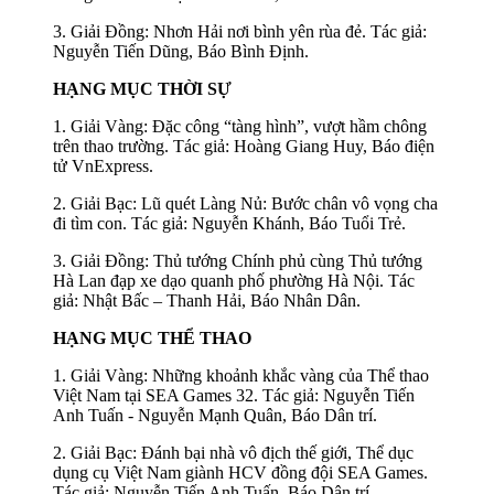
3. Giải Đồng: Nhơn Hải nơi bình yên rùa đẻ. Tác giả:
Nguyễn Tiến Dũng, Báo Bình Định.
HẠNG MỤC THỜI SỰ
1. Giải Vàng: Đặc công “tàng hình”, vượt hầm chông
trên thao trường. Tác giả: Hoàng Giang Huy, Báo điện
tử VnExpress.
2. Giải Bạc: Lũ quét Làng Nủ: Bước chân vô vọng cha
đi tìm con. Tác giả: Nguyễn Khánh, Báo Tuổi Trẻ.
3. Giải Đồng: Thủ tướng Chính phủ cùng Thủ tướng
Hà Lan đạp xe dạo quanh phố phường Hà Nội. Tác
giả: Nhật Bấc – Thanh Hải, Báo Nhân Dân.
HẠNG MỤC THỂ THAO
1. Giải Vàng: Những khoảnh khắc vàng của Thể thao
Việt Nam tại SEA Games 32. Tác giả: Nguyễn Tiến
Anh Tuấn - Nguyễn Mạnh Quân, Báo Dân trí.
2. Giải Bạc: Đánh bại nhà vô địch thế giới, Thể dục
dụng cụ Việt Nam giành HCV đồng đội SEA Games.
Tác giả: Nguyễn Tiến Anh Tuấn, Báo Dân trí.