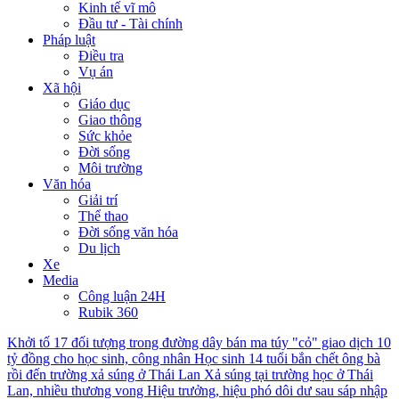
Kinh tế vĩ mô
Đầu tư - Tài chính
Pháp luật
Điều tra
Vụ án
Xã hội
Giáo dục
Giao thông
Sức khỏe
Đời sống
Môi trường
Văn hóa
Giải trí
Thể thao
Đời sống văn hóa
Du lịch
Xe
Media
Công luận 24H
Rubik 360
Khởi tố 17 đối tượng trong đường dây bán ma túy "cỏ" giao dịch 10
tỷ đồng cho học sinh, công nhân
Học sinh 14 tuổi bắn chết ông bà
rồi đến trường xả súng ở Thái Lan
Xả súng tại trường học ở Thái
Lan, nhiều thương vong
Hiệu trưởng, hiệu phó dôi dư sau sáp nhập