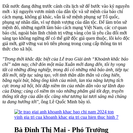
Đất nước đang đứng trước cánh cửa lịch sử để bước vào kỷ nguyên
mới - kỷ nguyên vươn mình của dân tộc và sứ mệnh của báo chí
cách mạng, không gì khác, vẫn là sứ mệnh phụng sự Tổ quốc,
phụng sự nhân dân, vì sự thịnh vượng của dân tộc. Để làm tròn sứ
mệnh đó, những người làm báo cách mạng Việt Nam, các cơ quan
báo chí, ngoài bản lĩnh chính trị vững vàng còn là yêu cầu đổi mới
sáng tạo không ngừng để có thể giữ độc giả quen thuộc, lôi kéo độc
giả mới, giữ vững vai trò tiên phong trong cung cấp thông tin tri
thức cho xã hội.
"Trong thời khắc đặc biệt của Lễ trao Giải ảnh “Khoảnh khắc báo
chí” năm nay, chờ đón một mùa Xuân mới đang đến, tôi hy vọng
tất cả những đồng nghiệp, trong đó có những nhà báo ảnh, tiếp tục
đổi mới, tiếp tục sáng tạo, với tinh thần dấn thân và cống hiến,
bằng ngòi bút, bằng ống kính của mình, lan tỏa năng lượng tích
cực trong xã hội, bồi đắp niềm tin của nhân dân vào sự lãnh đạo
của Đảng; củng cố niềm tin vào những phẩm giá tốt đẹp, truyền
thống tốt đẹp của dân tộc cũng như tương lai tươi sáng mà chúng
ta đang hướng tới",
ông Lê Quốc Minh bày tỏ.
Bà Đinh Thị Mai - Phó Trưởng