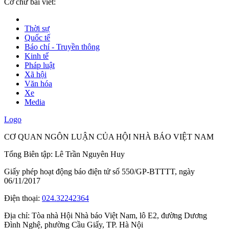
Cỡ chữ bài viết:
Thời sự
Quốc tế
Báo chí - Truyền thông
Kinh tế
Pháp luật
Xã hội
Văn hóa
Xe
Media
Logo
CƠ QUAN NGÔN LUẬN CỦA HỘI NHÀ BÁO VIỆT NAM
Tổng Biên tập: Lê Trần Nguyên Huy
Giấy phép hoạt động báo điện tử số 550/GP-BTTTT, ngày
06/11/2017
Điện thoại:
024.32242364
Địa chỉ:
Tòa nhà Hội Nhà báo Việt Nam, lô E2, đường Dương
Đình Nghệ, phường Cầu Giấy, TP. Hà Nội