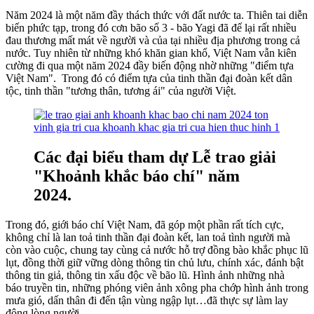
Năm 2024 là một năm đầy thách thức với đất nước ta. Thiên tai diễn
biến phức tạp, trong đó cơn bão số 3 - bão Yagi đã để lại rất nhiều
đau thương mất mát về người và của tại nhiều địa phương trong cả
nước. Tuy nhiên từ những khó khăn gian khổ, Việt Nam vẫn kiên
cường đi qua một năm 2024 đầy biến động nhờ những "điểm tựa
Việt Nam". Trong đó có điểm tựa của tinh thần đại đoàn kết dân
tộc, tinh thần "tương thân, tương ái" của người Việt.
Các đại biểu tham dự Lễ trao giải
"Khoảnh khắc báo chí" năm
2024.
Trong đó, giới báo chí Việt Nam, đã góp một phần rất tích cực,
không chỉ là lan toả tinh thần đại đoàn kết, lan toả tình người mà
còn vào cuộc, chung tay cùng cả nước hỗ trợ đồng bào khắc phục lũ
lụt, đồng thời giữ vững dòng thông tin chủ lưu, chính xác, đánh bật
thông tin giả, thông tin xấu độc về bão lũ. Hình ảnh những nhà
báo truyền tin, những phóng viên ảnh xông pha chớp hình ảnh trong
mưa gió, dấn thân đi đến tận vùng ngập lụt…đã thực sự làm lay
động lòng người.