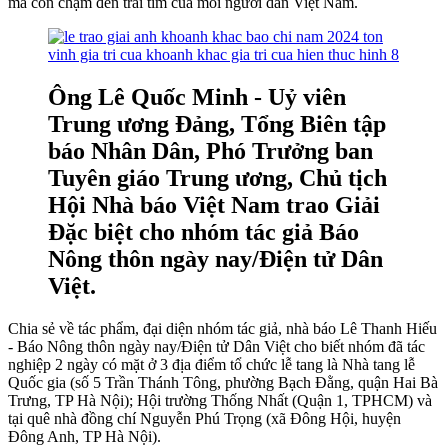
mà còn chạm đến trái tim của mỗi người dân Việt Nam.
Ông Lê Quốc Minh - Uỷ viên
Trung ương Đảng, Tổng Biên tập
báo Nhân Dân, Phó Trưởng ban
Tuyên giáo Trung ương, Chủ tịch
Hội Nhà báo Việt Nam trao Giải
Đặc biệt cho nhóm tác giả Báo
Nông thôn ngày nay/Điện tử Dân
Việt.
Chia sẻ về tác phẩm, đại diện nhóm tác giả, nhà báo Lê Thanh Hiếu
- Báo Nông thôn ngày nay/Điện tử Dân Việt cho biết nhóm đã tác
nghiệp 2 ngày có mặt ở 3 địa điểm tổ chức lễ tang là Nhà tang lễ
Quốc gia (số 5 Trần Thánh Tông, phường Bạch Đằng, quận Hai Bà
Trưng, TP Hà Nội); Hội trường Thống Nhất (Quận 1, TPHCM) và
tại quê nhà đồng chí Nguyễn Phú Trọng (xã Đông Hội, huyện
Đông Anh, TP Hà Nội).