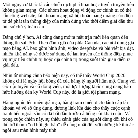
Một nguy cơ khác là các chiến dịch phá hoại hoặc tuyên truyền trên
không gian mạng. Các nhóm hoạt động vì động cơ chính trị có thể
tấn công website, tài khoản mạng xã hội hoặc bảng quảng cáo điện
tử để phát tán thông điệp của mình đúng vào thời điểm giải đấu thu
hút sự chú ý toàn cầu.
Đáng chú ý hơn, AI cũng đang mở ra mặt trận mới liên quan đến
thông tin sai lệch. Theo đánh giá của phía Canada, các nội dung giả
mạo bằng AI, bao gồm hình ảnh, video deepfake và bài viết bịa đặt,
nhiều khả năng sẽ được sử dụng để lan truyền các thông điệp phục
vụ mục tiêu chính trị hoặc địa chính trị trong suốt thời gian diễn ra
giải đấu.
Nhìn từ những cảnh báo hiện nay, có thể thấy World Cup 2026
không chỉ là ngày hội bóng đá của hàng tỷ người hâm mộ. Cùng với
các đội tuyển và cổ động viên, một lực lượng khác cũng đang háo
hức hướng đến kỳ World Cup này, đó là giới tội phạm mạng.
Hàng nghìn tên miền giả mạo, hàng trăm chiến dịch đánh cắp tài
khoản và vô số ứng dụng, đường link lừa đảo cho thấy cuộc cạnh
tranh bên ngoài sân cỏ đã bắt đầu trước cả tiếng còi khai cuộc. Và
trong cuộc chiến này, sự thiếu cảnh giác của người dùng đôi khi có
thể trở thành “cơ hội ghi bàn” dễ dàng nhất đối với những kẻ thủ ác
ngồi sau màn hình máy tính.