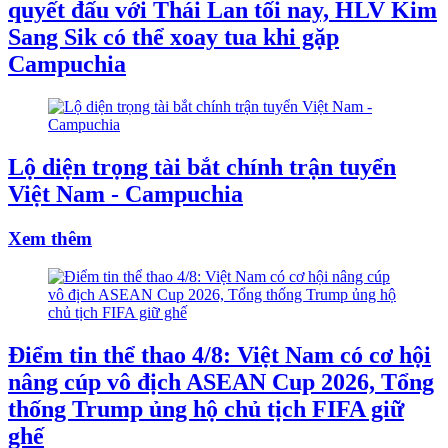
quyết đấu với Thái Lan tối nay, HLV Kim
Sang Sik có thể xoay tua khi gặp
Campuchia
Lộ diện trọng tài bắt chính trận tuyển
Việt Nam - Campuchia
Xem thêm
Điểm tin thể thao 4/8: Việt Nam có cơ hội
nâng cúp vô địch ASEAN Cup 2026, Tổng
thống Trump ủng hộ chủ tịch FIFA giữ
ghế