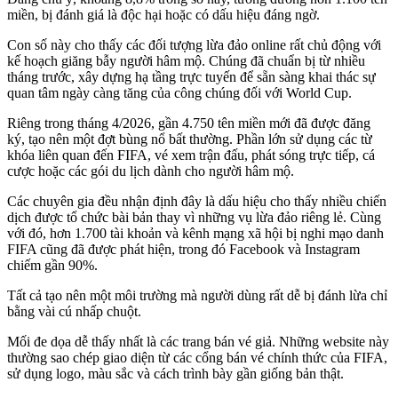
miền, bị đánh giá là độc hại hoặc có dấu hiệu đáng ngờ.
Con số này cho thấy các đối tượng lừa đảo online rất chủ động với
kế hoạch giăng bẫy người hâm mộ. Chúng đã chuẩn bị từ nhiều
tháng trước, xây dựng hạ tầng trực tuyến để sẵn sàng khai thác sự
quan tâm ngày càng tăng của công chúng đối với World Cup.
Riêng trong tháng 4/2026, gần 4.750 tên miền mới đã được đăng
ký, tạo nên một đợt bùng nổ bất thường. Phần lớn sử dụng các từ
khóa liên quan đến FIFA, vé xem trận đấu, phát sóng trực tiếp, cá
cược hoặc các gói du lịch dành cho người hâm mộ.
Các chuyên gia đều nhận định đây là dấu hiệu cho thấy nhiều chiến
dịch được tổ chức bài bản thay vì những vụ lừa đảo riêng lẻ. Cùng
với đó, hơn 1.700 tài khoản và kênh mạng xã hội bị nghi mạo danh
FIFA cũng đã được phát hiện, trong đó Facebook và Instagram
chiếm gần 90%.
Tất cả tạo nên một môi trường mà người dùng rất dễ bị đánh lừa chỉ
bằng vài cú nhấp chuột.
Mối đe dọa dễ thấy nhất là các trang bán vé giả. Những website này
thường sao chép giao diện từ các cổng bán vé chính thức của FIFA,
sử dụng logo, màu sắc và cách trình bày gần giống bản thật.