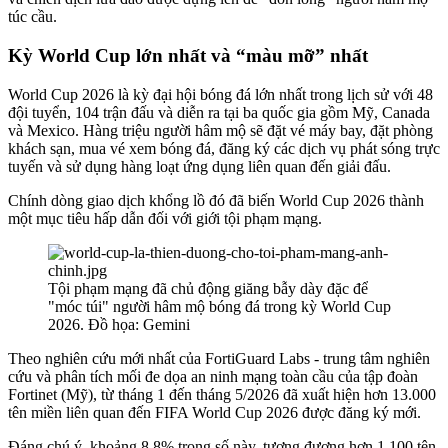
túc cầu.
Kỳ World Cup lớn nhất và “màu mỡ” nhất
World Cup 2026 là kỳ đại hội bóng đá lớn nhất trong lịch sử với 48
đội tuyển, 104 trận đấu và diễn ra tại ba quốc gia gồm Mỹ, Canada
và Mexico. Hàng triệu người hâm mộ sẽ đặt vé máy bay, đặt phòng
khách sạn, mua vé xem bóng đá, đăng ký các dịch vụ phát sóng trực
tuyến và sử dụng hàng loạt ứng dụng liên quan đến giải đấu.
Chính dòng giao dịch khổng lồ đó đã biến World Cup 2026 thành
một mục tiêu hấp dẫn đối với giới tội phạm mạng.
Tội phạm mạng đã chủ động giăng bẫy dày đặc để
"móc túi" người hâm mộ bóng đá trong kỳ World Cup
2026. Đồ họa: Gemini
Theo nghiên cứu mới nhất của FortiGuard Labs - trung tâm nghiên
cứu và phân tích mối đe dọa an ninh mạng toàn cầu của tập đoàn
Fortinet (Mỹ), từ tháng 1 đến tháng 5/2026 đã xuất hiện hơn 13.000
tên miền liên quan đến FIFA World Cup 2026 được đăng ký mới.
Đáng chú ý, khoảng 8,8% trong số này, tương đương hơn 1.100 tên