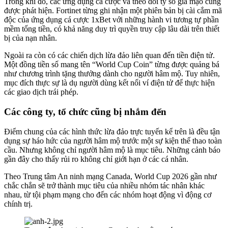
Trong khi đó, các ứng dụng cá cược và theo dõi tỷ số giả mạo cũng
được phát hiện. Fortinet từng ghi nhận một phiên bản bị cài cắm mã
độc của ứng dụng cá cược 1xBet với những hành vi tương tự phần
mềm tống tiền, có khả năng duy trì quyền truy cập lâu dài trên thiết
bị của nạn nhân.
Ngoài ra còn có các chiến dịch lừa đảo liên quan đến tiền điện tử.
Một đồng tiền số mang tên “World Cup Coin” từng được quảng bá
như chương trình tặng thưởng dành cho người hâm mộ. Tuy nhiên,
mục đích thực sự là dụ người dùng kết nối ví điện tử để thực hiện
các giao dịch trái phép.
Các công ty, tổ chức cũng bị nhắm đến
Điểm chung của các hình thức lừa đảo trực tuyến kể trên là đều tận
dụng sự háo hức của người hâm mộ trước một sự kiện thể thao toàn
cầu. Nhưng không chỉ người hâm mộ là mục tiêu. Những cảnh báo
gần đây cho thấy rủi ro không chỉ giới hạn ở các cá nhân.
Theo Trung tâm An ninh mạng Canada, World Cup 2026 gần như
chắc chắn sẽ trở thành mục tiêu của nhiều nhóm tác nhân khác
nhau, từ tội phạm mạng cho đến các nhóm hoạt động vì động cơ
chính trị.