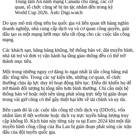
Trung tâm An ninh mạng Canada cho rằng, các cơ
quan, tổ chức cũng sẽ bị tin tặc nhắm đến trong kỳ
World Cup 2026. Ảnh: Digi.watch
Do quy mô trải rộng trên ba quốc gia và liên quan tới hàng nghìn
doanh nghiệp, nhà cung cấp dịch vụ và cơ quan công quyền, giải
đấu tạo ra một mạng lưới mục tiêu rất rộng cho các cuộc tấn công
mạng.
Các khách sạn, hãng hàng không, hệ thống bán vé, đài truyền hình,
nhà tài trợ và đơn vị vận hành hạ tầng giao thông đều có thể trở
thành mục tiêu.
Một trong những nguy cơ đáng lo ngại nhất là tấn công bằng mã
độc tống tiền. Trong các sự kiện lớn, những cơ quan, tổ chức
thường chịu áp lực duy trì hoạt động liên tục. Điều đó khiến họ dễ
trở thành đối tượng bị tống tiền hơn bình thường. Chỉ cần một hệ
thống bán vé hoặc một nền tảng phát sóng trực tiếp bị gián đoạn
trong vài giờ cũng có thể gây thiệt hại lớn về tài chính và uy tín.
Bên cạnh đó là các cuộc tấn công từ chối dịch vụ (DDoS), vốn
nhằm làm tê liệt website hoặc dịch vụ trực tuyến bằng lượng truy
cập khổng lồ. Kịch bản này từng xảy ra tại Euro 2024 khi một đài
truyền hình công cộng của Ba Lan bị gián đoạn phát sóng các trận
đấu của đội tuyển quốc gia.