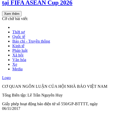
tại FIFA ASEAN Cup 2026
Xem thêm
Cỡ chữ bài viết:
Thời sự
Quốc tế
Báo chí - Truyền thông
Kinh tế
Pháp luật
Xã hội
Văn hóa
Xe
Media
Logo
CƠ QUAN NGÔN LUẬN CỦA HỘI NHÀ BÁO VIỆT NAM
Tổng Biên tập: Lê Trần Nguyên Huy
Giấy phép hoạt động báo điện tử số 550/GP-BTTTT, ngày
06/11/2017