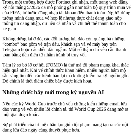
Trong một trường hợp được Fortinet ghi nhận, một trang web đăng
ký hồi tháng 5/2026 đã mô phỏng gần như toàn bộ quy trình mua vé
của FIFA, từ bước đăng nhập tài khoản đến thanh toán. Người dùng
tưởng mình đang mua vé hợp lệ nhưng thực chất đang giao nộp
thông tin đăng nhập, dữ liệu cá nhân và chi tiết thẻ thanh toán cho
kẻ gian.
Không dừng lại ở đó, các đối tượng lừa đảo còn quảng bá những
“combo” bao gồm vé trận đấu, khách sạn và vé máy bay trên
Telegram hoặc các diễn đàn ngầm. Một số thậm chí yêu cầu thanh
toán bằng tiền điện tử nhằm tránh bị truy vết.
Tâm lý sợ bỏ lỡ cơ hội (FOMO) là thứ mà tội phạm mạng khai thác
hiệu quả nhất. Khi vé chính thức khan hiếm, nhiều người hâm mộ
sẵn sàng tìm đến các kênh bán lại mà không kiểm tra kỹ nguồn gốc.
Đó chính là thời điểm chiếc bẫy được kích hoạt.
Những chiếc bẫy mới trong kỷ nguyên AI
Nếu các kỳ World Cup trước chủ yếu chứng kiến những email lừa
đảo vụng về với nhiều lỗi chính tả, thì World Cup 2026 đang mở ra
một giai đoạn khác.
Sự phát triển của trí tuệ nhân tạo giúp tội phạm mạng tạo ra các nội
dung lừa đảo ngày càng thuyết phục hơn.