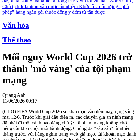
dậy đi lại sau 8 tháng liệt giường
FIFA xin lỗi vụ 'bán World Cup',
Chủ tịch Infantino vẫn được tín nhiệm
Khởi tố 2 đối tượng "phù
phép" hàng ngàn gói thuốc đông y dởm từ tân dược
Văn hóa
Thể thao
Mối nguy World Cup 2026 trở
thành 'mỏ vàng' của tội phạm
mạng
Quang Anh
11/06/2026 00:17
(CLO) FIFA World Cup 2026 sẽ khai mạc vào đêm nay, rạng sáng
mai 12/6. Trước khi giải đấu diễn ra, các chuyên gia an ninh mạng
đã phát đi một cảnh báo đáng chú ý: tội phạm mạng không chờ
tiếng còi khai cuộc mới hành động. Chúng đã “vào sân” từ nhiều
tháng trước, với hàng nghìn trang web giả mạo, tài khoản mạo danh
và chiến dịch lừa đảo được dựng lên để “đón lõng” người hâm mộ