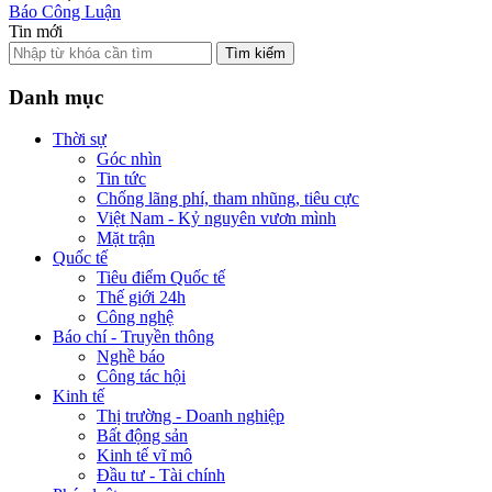
Báo Công Luận
Tin mới
Tìm kiếm
Danh mục
Thời sự
Góc nhìn
Tin tức
Chống lãng phí, tham nhũng, tiêu cực
Việt Nam - Kỷ nguyên vươn mình
Mặt trận
Quốc tế
Tiêu điểm Quốc tế
Thế giới 24h
Công nghệ
Báo chí - Truyền thông
Nghề báo
Công tác hội
Kinh tế
Thị trường - Doanh nghiệp
Bất động sản
Kinh tế vĩ mô
Đầu tư - Tài chính