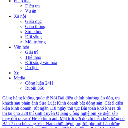
Pháp luật
Điều tra
Vụ án
Xã hội
Giáo dục
Giao thông
Sức khỏe
Đời sống
Môi trường
Văn hóa
Giải trí
Thể thao
Đời sống văn hóa
Du lịch
Xe
Media
Công luận 24H
Rubik 360
Cảng hàng không quốc tế Nội Bài điều chỉnh phương án đón, trả
khách sau phản ánh
Sửa Luật Kinh doanh bất động sản: Cắt 9 điều
kiện kinh doanh, rút ngắn 118 ngày thủ tục
Bài toán khó khi ra đề
thi lại cho 328 thí sinh Tuyên Quang
Công nghệ pin xe điện sắp
thay đổi ra sao?
Hé lộ hình ảnh Mặt trời với độ chi tiết chưa từng có
Bán 7 con bò sang Việt Nam chữa bệnh, người phụ nữ Lào đứng