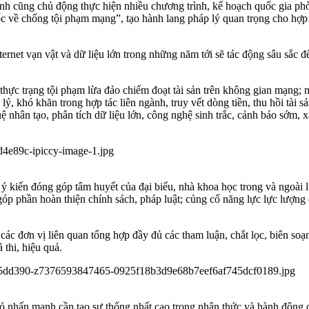
ành cũng chủ động thực hiện nhiều chương trình, kế hoạch quốc gia ph
về chống tội phạm mạng”, tạo hành lang pháp lý quan trọng cho hợp t
nternet vạn vật và dữ liệu lớn trong những năm tới sẽ tác động sâu sắc 
õ thực trạng tội phạm lừa đảo chiếm đoạt tài sản trên không gian mạng
ý, khó khăn trong hợp tác liên ngành, truy vết dòng tiền, thu hồi tài s
 nhân tạo, phân tích dữ liệu lớn, công nghệ sinh trắc, cảnh báo sớm, 
c ý kiến đóng góp tâm huyết của đại biểu, nhà khoa học trong và ngoài
 góp phần hoàn thiện chính sách, pháp luật; củng cố năng lực lực lượn
 các đơn vị liên quan tổng hợp đầy đủ các tham luận, chắt lọc, biên s
thi, hiệu quả.
ỏ nhấn mạnh cần tạo sự thống nhất cao trong nhận thức và hành động c