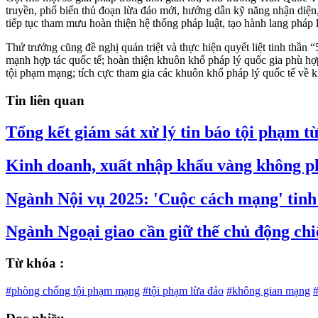
truyền, phổ biến thủ đoạn lừa đảo mới, hướng dẫn kỹ năng nhận diện,
tiếp tục tham mưu hoàn thiện hệ thống pháp luật, tạo hành lang pháp
Thứ trưởng cũng đề nghị quán triệt và thực hiện quyết liệt tinh th
mạnh hợp tác quốc tế; hoàn thiện khuôn khổ pháp lý quốc gia phù hợp
tội phạm mạng; tích cực tham gia các khuôn khổ pháp lý quốc tế về 
Tin liên quan
Tổng kết giám sát xử lý tin báo tội phạm t
Kinh doanh, xuất nhập khẩu vàng không ph
Ngành Nội vụ 2025: 'Cuộc cách mạng' tinh
Ngành Ngoại giao cần giữ thế chủ động chiế
Từ khóa :
#phòng chống tội phạm mạng
#tội phạm lừa đảo
#không gian mạng
#