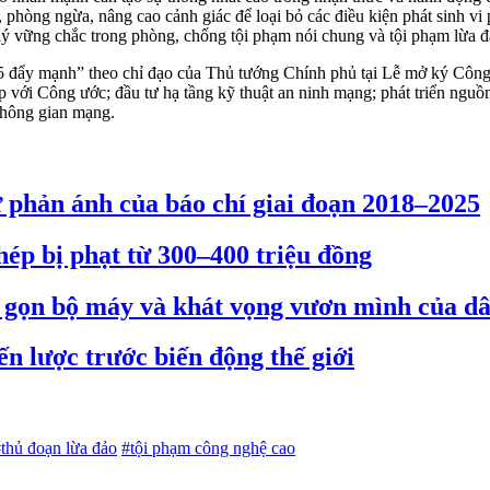
 phòng ngừa, nâng cao cảnh giác để loại bỏ các điều kiện phát sinh vi
 lý vững chắc trong phòng, chống tội phạm nói chung và tội phạm lừa đ
ần “5 đẩy mạnh” theo chỉ đạo của Thủ tướng Chính phủ tại Lễ mở ký Côn
 với Công ước; đầu tư hạ tầng kỹ thuật an ninh mạng; phát triển nguồn
không gian mạng.
ừ phản ánh của báo chí giai đoạn 2018–2025
ép bị phạt từ 300–400 triệu đồng
 gọn bộ máy và khát vọng vươn mình của dâ
n lược trước biến động thế giới
thủ đoạn lừa đảo
#tội phạm công nghệ cao