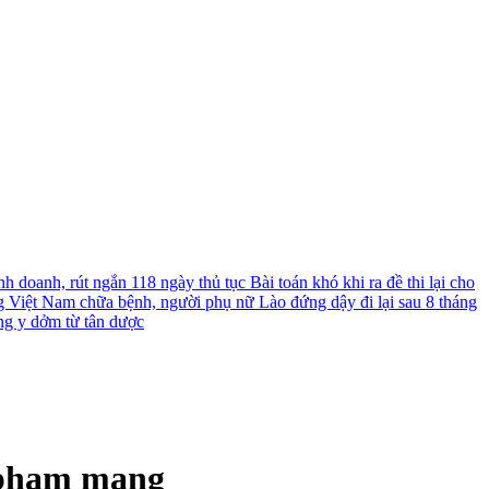
nh doanh, rút ngắn 118 ngày thủ tục
Bài toán khó khi ra đề thi lại cho
g Việt Nam chữa bệnh, người phụ nữ Lào đứng dậy đi lại sau 8 tháng
ng y dởm từ tân dược
i phạm mạng