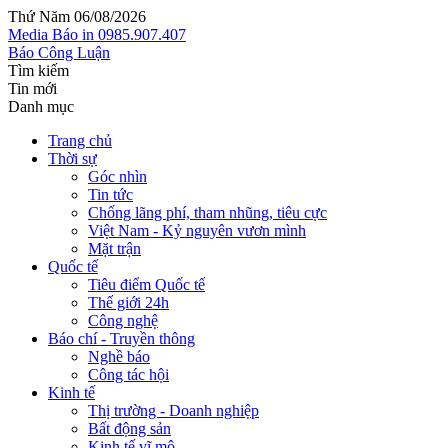
Thứ Năm 06/08/2026
Media
Báo in
0985.907.407
Báo Công Luận
Tìm kiếm
Tin mới
Danh mục
Trang chủ
Thời sự
Góc nhìn
Tin tức
Chống lãng phí, tham nhũng, tiêu cực
Việt Nam - Kỷ nguyên vươn mình
Mặt trận
Quốc tế
Tiêu điểm Quốc tế
Thế giới 24h
Công nghệ
Báo chí - Truyền thông
Nghề báo
Công tác hội
Kinh tế
Thị trường - Doanh nghiệp
Bất động sản
Kinh tế vĩ mô