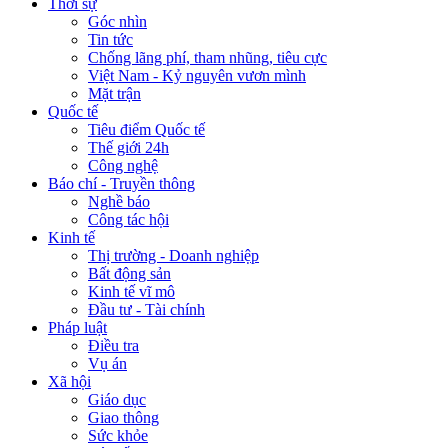
Thời sự
Góc nhìn
Tin tức
Chống lãng phí, tham nhũng, tiêu cực
Việt Nam - Kỷ nguyên vươn mình
Mặt trận
Quốc tế
Tiêu điểm Quốc tế
Thế giới 24h
Công nghệ
Báo chí - Truyền thông
Nghề báo
Công tác hội
Kinh tế
Thị trường - Doanh nghiệp
Bất động sản
Kinh tế vĩ mô
Đầu tư - Tài chính
Pháp luật
Điều tra
Vụ án
Xã hội
Giáo dục
Giao thông
Sức khỏe