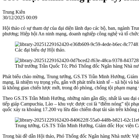
Trung Kiên
30/12/2025 00:09
Hội thảo có sự tham dự của đại diện lãnh đạo các bộ, ban, ngành Trun
phương; Hiệp hội An ninh mạng, doanh nghiệp công nghệ và tổ chức 
Các đại biểu dự Hội thảo.
Thứ trưởng Trần Quốc Tỏ; Phó Thống đốc Ngân hàng Nhà nướ
Phát biểu chào mừng, Trung tướng, GS.TS Trần Minh Hưởng, Giám đốc
mạng, là nhiệm vụ trọng yếu, gắn với phát triển kinh tế – xã hội và
là không gian chiến lược mới, trong đó phòng, chống tội phạm mạng và
Theo GS.TS Trần Minh Hưởng, những năm gần đây, nhất là sau đại dịch
tiếp giáp Campuchia, Lào – khu vực được coi là “điểm nóng” tội phạm
quốc xảy ra khoảng 17.200 vụ lừa đảo chiếm đoạt tài sản trên không
Trung tướng, GS.TS Trần Minh Hưởng, Giám đốc Học viện Cản
Trong bài đề dẫn Hội thảo, Phó Thống đốc Ngân hàng Nhà nước Việt 