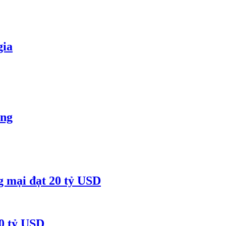
gia
òng
g mại đạt 20 tỷ USD
50 tỷ USD