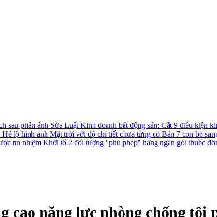
ách sau phản ánh
Sửa Luật Kinh doanh bất động sản: Cắt 9 điều kiện ki
?
Hé lộ hình ảnh Mặt trời với độ chi tiết chưa từng có
Bán 7 con bò san
được tín nhiệm
Khởi tố 2 đối tượng "phù phép" hàng ngàn gói thuốc đô
âng cao năng lực phòng chống tộ