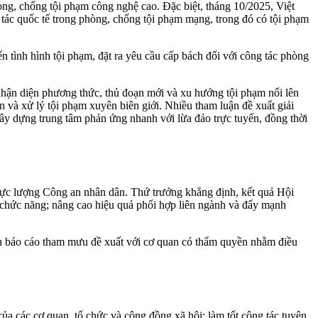
òng, chống tội phạm công nghệ cao. Đặc biệt, tháng 10/2025, Việt
ác quốc tế trong phòng, chống tội phạm mạng, trong đó có tội phạm
đến tình hình tội phạm, đặt ra yêu cầu cấp bách đối với công tác phòng
; nhận diện phương thức, thủ đoạn mới và xu hướng tội phạm nổi lên
ản và xử lý tội phạm xuyên biên giới. Nhiều tham luận đề xuất giải
xây dựng trung tâm phản ứng nhanh với lừa đảo trực tuyến, đồng thời
 lực lượng Công an nhân dân. Thứ trưởng khẳng định, kết quả Hội
g chức năng; nâng cao hiệu quả phối hợp liên ngành và đẩy mạnh
oạn báo cáo tham mưu đề xuất với cơ quan có thẩm quyền nhằm điều
ủa các cơ quan, tổ chức và cộng đồng xã hội; làm tốt công tác tuyên