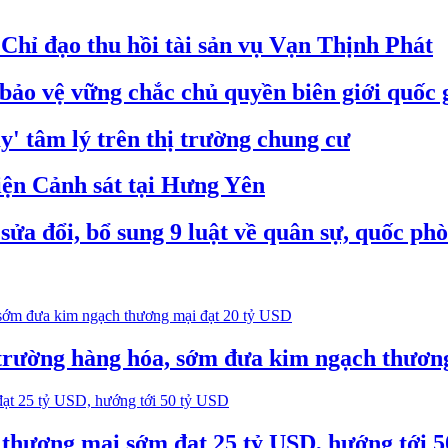
hỉ đạo thu hồi tài sản vụ Vạn Thịnh Phát
bảo vệ vững chắc chủ quyền biên giới quốc 
' tâm lý trên thị trường chung cư
iện Cảnh sát tại Hưng Yên
ửa đổi, bổ sung 9 luật về quân sự, quốc ph
trường hàng hóa, sớm đưa kim ngạch thươn
thương mại sớm đạt 25 tỷ USD, hướng tới 