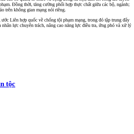
 phạm. Đồng thời, tăng cường phối hợp thực chất giữa các bộ, ngành;
ảo trên không gian mạng nói riêng.
g ước Liên hợp quốc về chống tội phạm mạng, trong đó tập trung đẩy
 nhân lực chuyên trách, nâng cao năng lực điều tra, ứng phó và xử lý
n tộc