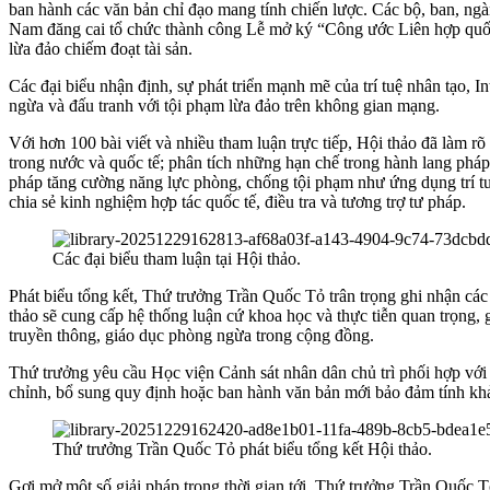
ban hành các văn bản chỉ đạo mang tính chiến lược. Các bộ, ban, ng
Nam đăng cai tổ chức thành công Lễ mở ký “Công ước Liên hợp quốc 
lừa đảo chiếm đoạt tài sản.
Các đại biểu nhận định, sự phát triển mạnh mẽ của trí tuệ nhân tạo, I
ngừa và đấu tranh với tội phạm lừa đảo trên không gian mạng.
Với hơn 100 bài viết và nhiều tham luận trực tiếp, Hội thảo đã làm r
trong nước và quốc tế; phân tích những hạn chế trong hành lang pháp l
pháp tăng cường năng lực phòng, chống tội phạm như ứng dụng trí tuệ
chia sẻ kinh nghiệm hợp tác quốc tế, điều tra và tương trợ tư pháp.
Các đại biểu tham luận tại Hội thảo.
Phát biểu tổng kết, Thứ trưởng Trần Quốc Tỏ trân trọng ghi nhận cá
thảo sẽ cung cấp hệ thống luận cứ khoa học và thực tiễn quan trọng,
truyền thông, giáo dục phòng ngừa trong cộng đồng.
Thứ trưởng yêu cầu Học viện Cảnh sát nhân dân chủ trì phối hợp với
chỉnh, bổ sung quy định hoặc ban hành văn bản mới bảo đảm tính khả 
Thứ trưởng Trần Quốc Tỏ phát biểu tổng kết Hội thảo.
Gợi mở một số giải pháp trong thời gian tới, Thứ trưởng Trần Quốc T