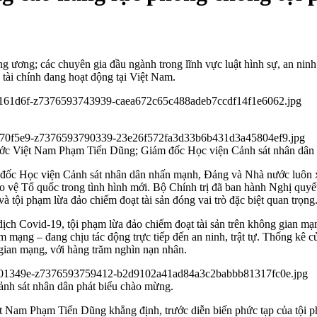
g ương; các chuyên gia đầu ngành trong lĩnh vực luật hình sự, an ninh
tài chính đang hoạt động tại Việt Nam.
c Việt Nam Phạm Tiến Dũng; Giám đốc Học viện Cảnh sát nhân dân 
 Học viện Cảnh sát nhân dân nhấn mạnh, Đảng và Nhà nước luôn xác đ
 bảo vệ Tổ quốc trong tình hình mới. Bộ Chính trị đã ban hành Nghị quy
 tội phạm lừa đảo chiếm đoạt tài sản đóng vai trò đặc biệt quan trọng
 Covid-19, tội phạm lừa đảo chiếm đoạt tài sản trên không gian mạng 
 mạng – đang chịu tác động trực tiếp đến an ninh, trật tự. Thống kê 
 gian mạng, với hàng trăm nghìn nạn nhân.
h sát nhân dân phát biểu chào mừng.
Nam Phạm Tiến Dũng khẳng định, trước diễn biến phức tạp của tội ph