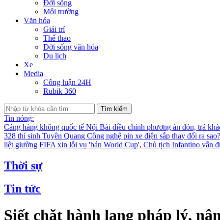
Đời sống
Môi trường
Văn hóa
Giải trí
Thể thao
Đời sống văn hóa
Du lịch
Xe
Media
Công luận 24H
Rubik 360
Tìm kiếm
Tin nóng:
Cảng hàng không quốc tế Nội Bài điều chỉnh phương án đón, trả kh
328 thí sinh Tuyên Quang
Công nghệ pin xe điện sắp thay đổi ra sao
liệt giường
FIFA xin lỗi vụ 'bán World Cup', Chủ tịch Infantino vẫn 
Thời sự
Tin tức
Siết chặt hành lang pháp lý, n