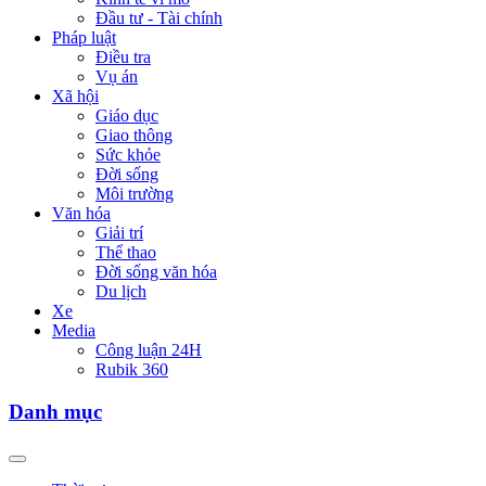
Đầu tư - Tài chính
Pháp luật
Điều tra
Vụ án
Xã hội
Giáo dục
Giao thông
Sức khỏe
Đời sống
Môi trường
Văn hóa
Giải trí
Thể thao
Đời sống văn hóa
Du lịch
Xe
Media
Công luận 24H
Rubik 360
Danh mục