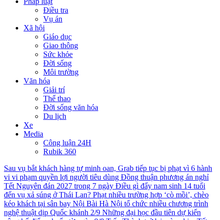
Pháp luật
Điều tra
Vụ án
Xã hội
Giáo dục
Giao thông
Sức khỏe
Đời sống
Môi trường
Văn hóa
Giải trí
Thể thao
Đời sống văn hóa
Du lịch
Xe
Media
Công luận 24H
Rubik 360
Sau vụ bắt khách hàng tự minh oan, Grab tiếp tục bị phạt vì 6 hành
vi vi phạm quyền lợi người tiêu dùng
Đồng thuận phương án nghỉ
Tết Nguyên đán 2027 trong 7 ngày
Điều gì đẩy nam sinh 14 tuổi
đến vụ xả súng ở Thái Lan?
Phạt nhiều trường hợp ‘cò mồi’, chèo
kéo khách tại sân bay Nội Bài
Hà Nội tổ chức nhiều chương trình
nghệ thuật dịp Quốc khánh 2/9
Những đại học đầu tiên dự kiến