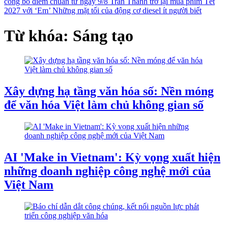
công bố điểm chuẩn từ ngày 9/8
Trấn Thành trở lại mùa phim Tết
2027 với ‘Em’
Những mặt tối của động cơ diesel ít người biết
Từ khóa: Sáng tạo
Xây dựng hạ tầng văn hóa số: Nền móng
để văn hóa Việt làm chủ không gian số
AI 'Make in Vietnam': Kỳ vọng xuất hiện
những doanh nghiệp công nghệ mới của
Việt Nam