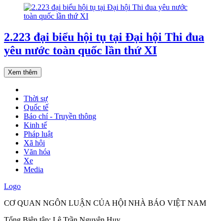
2.223 đại biểu hội tụ tại Đại hội Thi đua
yêu nước toàn quốc lần thứ XI
Xem thêm
Thời sự
Quốc tế
Báo chí - Truyền thông
Kinh tế
Pháp luật
Xã hội
Văn hóa
Xe
Media
Logo
CƠ QUAN NGÔN LUẬN CỦA HỘI NHÀ BÁO VIỆT NAM
Tổng Biên tập: Lê Trần Nguyên Huy