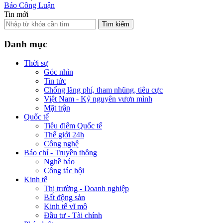
Báo Công Luận
Tin mới
Tìm kiếm
Danh mục
Thời sự
Góc nhìn
Tin tức
Chống lãng phí, tham nhũng, tiêu cực
Việt Nam - Kỷ nguyên vươn mình
Mặt trận
Quốc tế
Tiêu điểm Quốc tế
Thế giới 24h
Công nghệ
Báo chí - Truyền thông
Nghề báo
Công tác hội
Kinh tế
Thị trường - Doanh nghiệp
Bất động sản
Kinh tế vĩ mô
Đầu tư - Tài chính