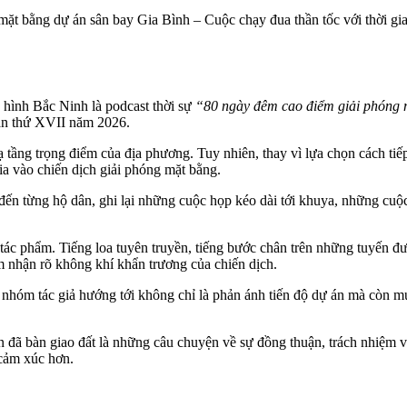
t bằng dự án sân bay Gia Bình – Cuộc chạy đua thần tốc với thời gian
 hình Bắc Ninh là podcast thời sự
“80 ngày đêm cao điểm giải phóng m
lần thứ XVII năm 2026.
ạ tầng trọng điểm của địa phương. Tuy nhiên, thay vì lựa chọn cách tiế
ia vào chiến dịch giải phóng mặt bằng.
 đến từng hộ dân, ghi lại những cuộc họp kéo dài tới khuya, những cuộ
a tác phẩm. Tiếng loa tuyên truyền, tiếng bước chân trên những tuyến 
m nhận rõ không khí khẩn trương của chiến dịch.
nhóm tác giả hướng tới không chỉ là phản ánh tiến độ dự án mà còn muố
 đã bàn giao đất là những câu chuyện về sự đồng thuận, trách nhiệm và
cảm xúc hơn.