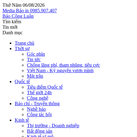
Thứ Năm 06/08/2026
Media
Báo in
0985.907.407
Báo Công Luận
Tìm kiếm
Tin mới
Danh mục
Trang chủ
Thời sự
Góc nhìn
Tin tức
Chống lãng phí, tham nhũng, tiêu cực
Việt Nam - Kỷ nguyên vươn mình
Mặt trận
Quốc tế
Tiêu điểm Quốc tế
Thế giới 24h
Công nghệ
Báo chí - Truyền thông
Nghề báo
Công tác hội
Kinh tế
Thị trường - Doanh nghiệp
Bất động sản
Kinh tế vĩ mô