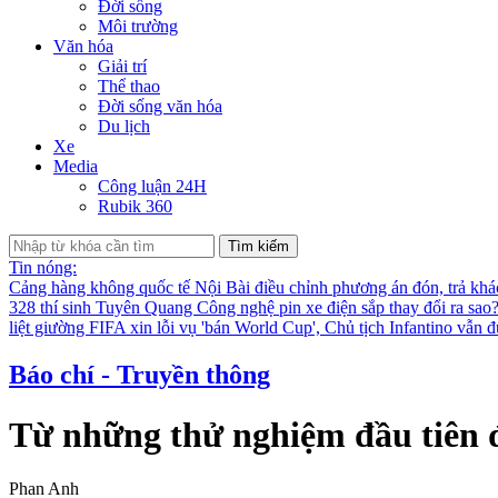
Đời sống
Môi trường
Văn hóa
Giải trí
Thể thao
Đời sống văn hóa
Du lịch
Xe
Media
Công luận 24H
Rubik 360
Tìm kiếm
Tin nóng:
Cảng hàng không quốc tế Nội Bài điều chỉnh phương án đón, trả kh
328 thí sinh Tuyên Quang
Công nghệ pin xe điện sắp thay đổi ra sao
liệt giường
FIFA xin lỗi vụ 'bán World Cup', Chủ tịch Infantino vẫn 
Báo chí - Truyền thông
Từ những thử nghiệm đầu tiên đ
Phan Anh