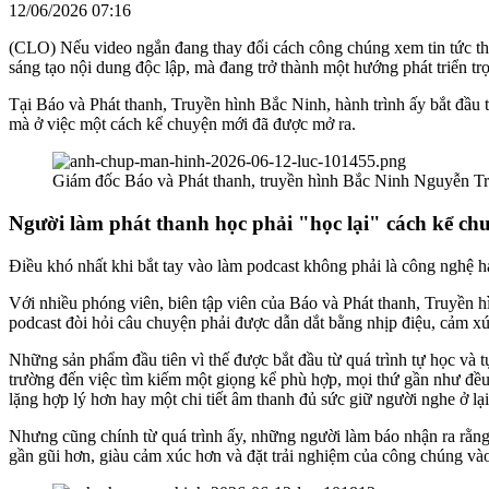
12/06/2026 07:16
(CLO) Nếu video ngắn đang thay đổi cách công chúng xem tin tức thì
sáng tạo nội dung độc lập, mà đang trở thành một hướng phát triển tr
Tại Báo và Phát thanh, Truyền hình Bắc Ninh, hành trình ấy bắt đầu 
mà ở việc một cách kể chuyện mới đã được mở ra.
Giám đốc Báo và Phát thanh, truyền hình Bắc Ninh Nguyễn Trun
Người làm phát thanh học phải "học lại" cách kể ch
Điều khó nhất khi bắt tay vào làm podcast không phải là công nghệ ha
Với nhiều phóng viên, biên tập viên của Báo và Phát thanh, Truyền hì
podcast đòi hỏi câu chuyện phải được dẫn dắt bằng nhịp điệu, cảm x
Những sản phẩm đầu tiên vì thế được bắt đầu từ quá trình tự học và 
trường đến việc tìm kiếm một giọng kể phù hợp, mọi thứ gần như đều
lặng hợp lý hơn hay một chi tiết âm thanh đủ sức giữ người nghe ở lạ
Nhưng cũng chính từ quá trình ấy, những người làm báo nhận ra rằng
gần gũi hơn, giàu cảm xúc hơn và đặt trải nghiệm của công chúng vào 