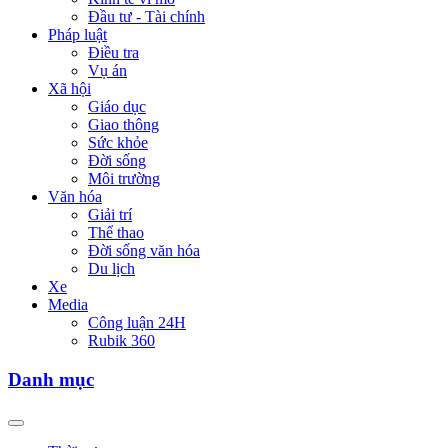
Đầu tư - Tài chính
Pháp luật
Điều tra
Vụ án
Xã hội
Giáo dục
Giao thông
Sức khỏe
Đời sống
Môi trường
Văn hóa
Giải trí
Thể thao
Đời sống văn hóa
Du lịch
Xe
Media
Công luận 24H
Rubik 360
Danh mục