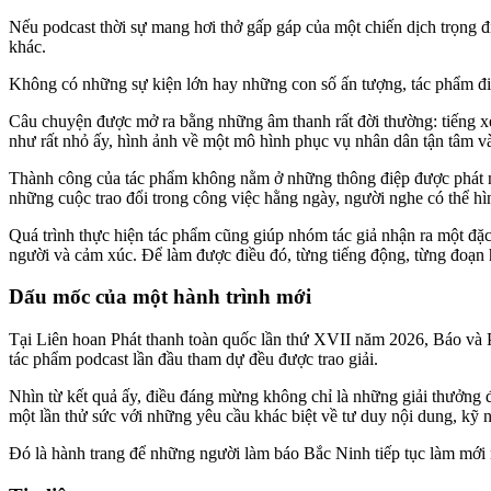
Nếu podcast thời sự mang hơi thở gấp gáp của một chiến dịch trọng 
khác.
Không có những sự kiện lớn hay những con số ấn tượng, tác phẩm đi 
Câu chuyện được mở ra bằng những âm thanh rất đời thường: tiếng xe 
như rất nhỏ ấy, hình ảnh về một mô hình phục vụ nhân dân tận tâm và
Thành công của tác phẩm không nằm ở những thông điệp được phát ng
những cuộc trao đổi trong công việc hằng ngày, người nghe có thể hìn
Quá trình thực hiện tác phẩm cũng giúp nhóm tác giả nhận ra một đ
người và cảm xúc. Để làm được điều đó, từng tiếng động, từng đoạn h
Dấu mốc của một hành trình mới
Tại Liên hoan Phát thanh toàn quốc lần thứ XVII năm 2026, Báo và Ph
tác phẩm podcast lần đầu tham dự đều được trao giải.
Nhìn từ kết quả ấy, điều đáng mừng không chỉ là những giải thưởng đ
một lần thử sức với những yêu cầu khác biệt về tư duy nội dung, kỹ 
Đó là hành trang để những người làm báo Bắc Ninh tiếp tục làm mới