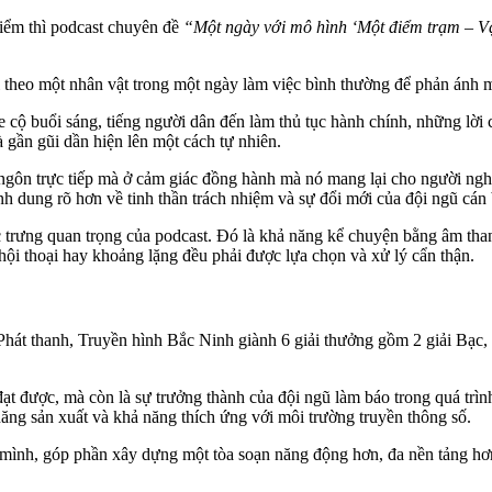
điểm thì podcast chuyên đề
“Một ngày với mô hình ‘Một điểm trạm – Vạ
theo một nhân vật trong một ngày làm việc bình thường để phản ánh m
cộ buổi sáng, tiếng người dân đến làm thủ tục hành chính, những lời c
 gần gũi dần hiện lên một cách tự nhiên.
ôn trực tiếp mà ở cảm giác đồng hành mà nó mang lại cho người nghe
h dung rõ hơn về tinh thần trách nhiệm và sự đổi mới của đội ngũ cán 
ặc trưng quan trọng của podcast. Đó là khả năng kể chuyện bằng âm t
ội thoại hay khoảng lặng đều phải được lựa chọn và xử lý cẩn thận.
át thanh, Truyền hình Bắc Ninh giành 6 giải thưởng gồm 2 giải Bạc, 2 
ạt được, mà còn là sự trưởng thành của đội ngũ làm báo trong quá trì
năng sản xuất và khả năng thích ứng với môi trường truyền thông số.
 mình, góp phần xây dựng một tòa soạn năng động hơn, đa nền tảng hơ