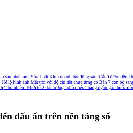
ách sau phản ánh
Sửa Luật Kinh doanh bất động sản: Cắt 9 điều kiện ki
?
Hé lộ hình ảnh Mặt trời với độ chi tiết chưa từng có
Bán 7 con bò san
được tín nhiệm
Khởi tố 2 đối tượng "phù phép" hàng ngàn gói thuốc đô
ến dấu ấn trên nền tảng số