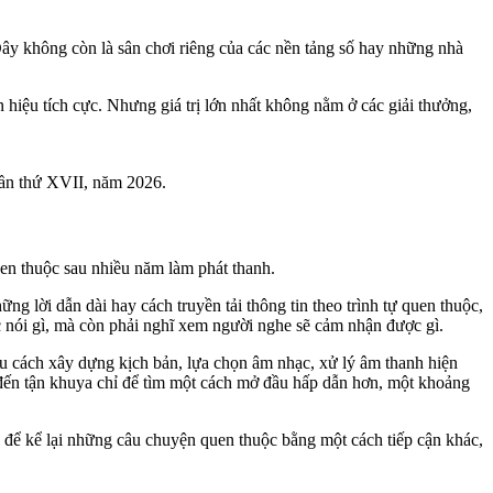
ây không còn là sân chơi riêng của các nền tảng số hay những nhà
hiệu tích cực. Nhưng giá trị lớn nhất không nằm ở các giải thưởng,
lần thứ XVII, năm 2026.
uen thuộc sau nhiều năm làm phát thanh.
g lời dẫn dài hay cách truyền tải thông tin theo trình tự quen thuộc,
 nói gì, mà còn phải nghĩ xem người nghe sẽ cảm nhận được gì.
ứu cách xây dựng kịch bản, lựa chọn âm nhạc, xử lý âm thanh hiện
 đến tận khuya chỉ để tìm một cách mở đầu hấp dẫn hơn, một khoảng
 để kể lại những câu chuyện quen thuộc bằng một cách tiếp cận khác,