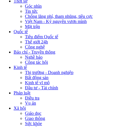
Thời sự
Góc nhìn
Tin tức
Chống lãng phí, tham nhũng, tiêu cực
Việt Nam - Kỷ nguyên vươn mình
Mặt trận
Quốc tế
Tiêu điểm Quốc tế
Thế giới 24h
Công nghệ
Báo chí - Truyền thông
Nghề báo
Công tác hội
Kinh tế
Thị trường - Doanh nghiệp
Bất động sản
Kinh tế vĩ mô
Đầu tư - Tài chính
Pháp luật
Điều tra
Vụ án
Xã hội
Giáo dục
Giao thông
Sức khỏe