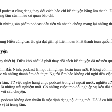
 podcast cũng đang thay đổi cách báo chí kể chuyện bằng âm thanh. Đ
ọng tâm của nhiều cơ quan báo chí.
từ những sản phẩm podcast đầu tiên và nhanh chóng mang lại những tín 
g Hiền cùng các tác giả đạt giải tại Liên hoan Phát thanh toàn quốc 
uyện
y thiết bị. Điều khó nhất là phải thay đổi cách kể chuyện đã trở nên q
nh Bắc Ninh, podcast là một trải nghiệm hoàn toàn mới. Không còn nhữn
úc và những thanh âm đời thực. Người làm báo không chỉ nghĩ đến việc
tự làm. Từ việc nghe hàng chục podcast trong và ngoài nước, nghiên c
 là những trải nghiệm mới. Có những cuộc trao đổi nghiệp vụ kéo dài
i với câu chuyện.
 podcast không đơn thuần là một định dạng nội dung mới. Đó là cơ hội
vị trí trung tâm.