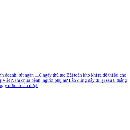
nh doanh, rút ngắn 118 ngày thủ tục
Bài toán khó khi ra đề thi lại cho
g Việt Nam chữa bệnh, người phụ nữ Lào đứng dậy đi lại sau 8 tháng
ng y dởm từ tân dược