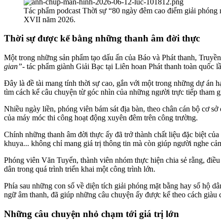
Tác phẩm podcast Thời sự “80 ngày đêm cao điểm giải phóng mặ
XVII năm 2026.
Thời sự được kể bằng những thanh âm đời thực
Một trong những sản phẩm tạo dấu ấn của Báo và Phát thanh, Truyền
gian”
- tác phẩm giành Giải Bạc tại Liên hoan Phát thanh toàn quốc 
Đây là đề tài mang tính thời sự cao, gắn với một trong những dự án h
tìm cách kể câu chuyện từ góc nhìn của những người trực tiếp tham g
Nhiều ngày liền, phóng viên bám sát địa bàn, theo chân cán bộ cơ sở
của máy móc thi công hoạt động xuyên đêm trên công trường.
Chính những thanh âm đời thực ấy đã trở thành chất liệu đặc biệt củ
khuya... không chỉ mang giá trị thông tin mà còn giúp người nghe cả
Phóng viên Văn Tuyển, thành viên nhóm thực hiện chia sẻ rằng, điều 
dân trong quá trình triển khai một công trình lớn.
Phía sau những con số về diện tích giải phóng mặt bằng hay số hộ dân
ngữ âm thanh, đã giúp những câu chuyện ấy được kể theo cách giàu 
Những câu chuyện nhỏ chạm tới giá trị lớn