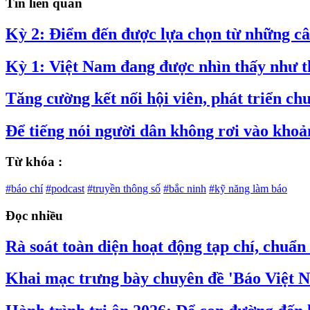
Tin liên quan
Kỳ 2: Điểm đến được lựa chọn từ những c
Kỳ 1: Việt Nam đang được nhìn thấy như t
Tăng cường kết nối hội viên, phát triển c
Để tiếng nói người dân không rơi vào khoả
Từ khóa :
#báo chí
#podcast
#truyền thông số
#bắc ninh
#kỹ năng làm báo
Đọc nhiều
Rà soát toàn diện hoạt động tạp chí, chuẩn
Khai mạc trưng bày chuyên đề 'Báo Việt N