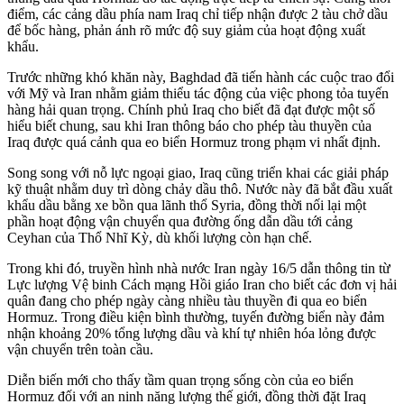
điểm, các cảng dầu phía nam Iraq chỉ tiếp nhận được 2 tàu chở dầu
để bốc hàng, phản ánh rõ mức độ suy giảm của hoạt động xuất
khẩu.
Trước những khó khăn này, Baghdad đã tiến hành các cuộc trao đổi
với Mỹ và Iran nhằm giảm thiểu tác động của việc phong tỏa tuyến
hàng hải quan trọng. Chính phủ Iraq cho biết đã đạt được một số
hiểu biết chung, sau khi Iran thông báo cho phép tàu thuyền của
Iraq được quá cảnh qua eo biển Hormuz trong phạm vi nhất định.
Song song với nỗ lực ngoại giao, Iraq cũng triển khai các giải pháp
kỹ thuật nhằm duy trì dòng chảy dầu thô. Nước này đã bắt đầu xuất
khẩu dầu bằng xe bồn qua lãnh thổ Syria, đồng thời nối lại một
phần hoạt động vận chuyển qua đường ống dẫn dầu tới cảng
Ceyhan của Thổ Nhĩ Kỳ, dù khối lượng còn hạn chế.
Trong khi đó, truyền hình nhà nước Iran ngày 16/5 dẫn thông tin từ
Lực lượng Vệ binh Cách mạng Hồi giáo Iran cho biết các đơn vị hải
quân đang cho phép ngày càng nhiều tàu thuyền đi qua eo biển
Hormuz. Trong điều kiện bình thường, tuyến đường biển này đảm
nhận khoảng 20% tổng lượng dầu và khí tự nhiên hóa lỏng được
vận chuyển trên toàn cầu.
Diễn biến mới cho thấy tầm quan trọng sống còn của eo biển
Hormuz đối với an ninh năng lượng thế giới, đồng thời đặt Iraq