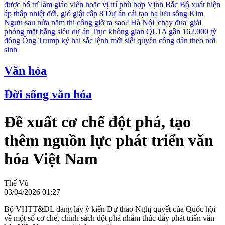
được bố trí làm giáo viên hoặc vị trí phù hợp
Vịnh Bắc Bộ xuất hiện
áp thấp nhiệt đới, gió giật cấp 8
Dự án cải tạo hạ lưu sông Kim
Ngưu sau nửa năm thi công giờ ra sao?
Hà Nội 'chạy đua' giải
phóng mặt bằng siêu dự án Trục không gian QL1A gần 162.000 tỷ
đồng
Ông Trump ký hai sắc lệnh mới siết quyền công dân theo nơi
sinh
Văn hóa
Đời sống văn hóa
Đề xuất cơ chế đột phá, tạo
thêm nguồn lực phát triển văn
hóa Việt Nam
Thế Vũ
03/04/2026 01:27
Bộ VHTT&DL đang lấy ý kiến Dự thảo Nghị quyết của Quốc hội
về một số cơ chế, chính sách đột phá nhằm thúc đẩy phát triển văn