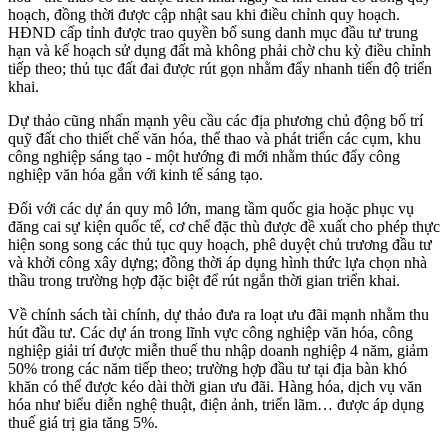
hoạch, đồng thời được cập nhật sau khi điều chỉnh quy hoạch.
HĐND cấp tỉnh được trao quyền bổ sung danh mục đầu tư trung
hạn và kế hoạch sử dụng đất mà không phải chờ chu kỳ điều chỉnh
tiếp theo; thủ tục đất đai được rút gọn nhằm đẩy nhanh tiến độ triển
khai.
Dự thảo cũng nhấn mạnh yêu cầu các địa phương chủ động bố trí
quỹ đất cho thiết chế văn hóa, thể thao và phát triển các cụm, khu
công nghiệp sáng tạo - một hướng đi mới nhằm thúc đẩy công
nghiệp văn hóa gắn với kinh tế sáng tạo.
Đối với các dự án quy mô lớn, mang tầm quốc gia hoặc phục vụ
đăng cai sự kiện quốc tế, cơ chế đặc thù được đề xuất cho phép thực
hiện song song các thủ tục quy hoạch, phê duyệt chủ trương đầu tư
và khởi công xây dựng; đồng thời áp dụng hình thức lựa chọn nhà
thầu trong trường hợp đặc biệt để rút ngắn thời gian triển khai.
Về chính sách tài chính, dự thảo đưa ra loạt ưu đãi mạnh nhằm thu
hút đầu tư. Các dự án trong lĩnh vực công nghiệp văn hóa, công
nghiệp giải trí được miễn thuế thu nhập doanh nghiệp 4 năm, giảm
50% trong các năm tiếp theo; trường hợp đầu tư tại địa bàn khó
khăn có thể được kéo dài thời gian ưu đãi. Hàng hóa, dịch vụ văn
hóa như biểu diễn nghệ thuật, điện ảnh, triển lãm… được áp dụng
thuế giá trị gia tăng 5%.