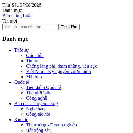
Thứ Sáu 07/08/2026
Danh mục
Báo Công Luận
Tin mới
Tìm kiếm
Danh mục
Thời sự
Góc nhìn
Tin tức
Chống lãng phí, tham nhũng, tiêu cực
Việt Nam - Kỷ nguyên vươn mình
Mặt trận
Quốc tế
Tiêu điểm Quốc tế
Thế giới 24h
Công nghệ
Báo chí - Truyền thông
Nghề báo
Công tác hội
Kinh tế
Thị trường - Doanh nghiệp
Bất động sản