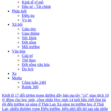
Kinh tế vĩ mô
Đầu tư - Tài chính
Pháp luật
Điều tra
Vụ án
Xã hội
Giáo dục
Giao thông
Sức khỏe
Đời sống
Môi trường
Văn hóa
Giải trí
Thể thao
Đời sống văn hóa
Du lịch
Xe
Media
Công luận 24H
Rubik 360
Khởi tố 17 đối tượng trong đường dây bán ma túy "cỏ" giao dịch 10
tỷ đồng cho học sinh, công nhân
Học sinh 14 tuổi bắn chết ông bà
rồi đến trường xả súng ở Thái Lan
Xả súng tại trường học ở Thái
Lan, nhiều thương vong
Hiệu trưởng, hiệu phó dôi dư sau sáp nhập