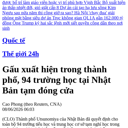
được bố trí làm giáo viên hoặc vị trí phù hợp
Vịnh Bắc Bộ xuất hiện
áp thấp nhiệt đới, gió giật cấp 8
Dự án cải tạo hạ lưu sông Kim
Ngưu sau nửa năm thi công giờ ra sao?
Hà Nội 'chạy đua' giải
phóng mặt bằng siêu dự án Trục không gian QL1A gần 162.000 tỷ
đồng
Ông Trump ký hai sắc lệnh mới siết quyền công dân theo nơi
sinh
Quốc tế
Thế giới 24h
Gấu xuất hiện trong thành
phố, 94 trường học tại Nhật
Bản tạm đóng cửa
Cao Phong (theo Reuters, CNA)
08/06/2026 06:03
(CLO) Thành phố Utsunomiya của Nhật Bản đã quyết định cho
toàn bộ 94 trường tiểu học và trung học cơ sở tạm nghỉ học trong