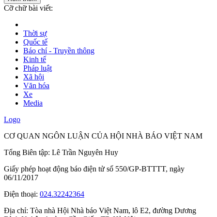
Cỡ chữ bài viết:
Thời sự
Quốc tế
Báo chí - Truyền thông
Kinh tế
Pháp luật
Xã hội
Văn hóa
Xe
Media
Logo
CƠ QUAN NGÔN LUẬN CỦA HỘI NHÀ BÁO VIỆT NAM
Tổng Biên tập: Lê Trần Nguyên Huy
Giấy phép hoạt động báo điện tử số 550/GP-BTTTT, ngày
06/11/2017
Điện thoại:
024.32242364
Địa chỉ:
Tòa nhà Hội Nhà báo Việt Nam, lô E2, đường Dương