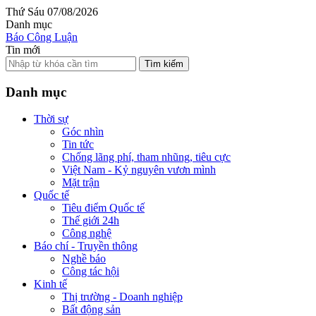
Thứ Sáu 07/08/2026
Danh mục
Báo Công Luận
Tin mới
Tìm kiếm
Danh mục
Thời sự
Góc nhìn
Tin tức
Chống lãng phí, tham nhũng, tiêu cực
Việt Nam - Kỷ nguyên vươn mình
Mặt trận
Quốc tế
Tiêu điểm Quốc tế
Thế giới 24h
Công nghệ
Báo chí - Truyền thông
Nghề báo
Công tác hội
Kinh tế
Thị trường - Doanh nghiệp
Bất động sản