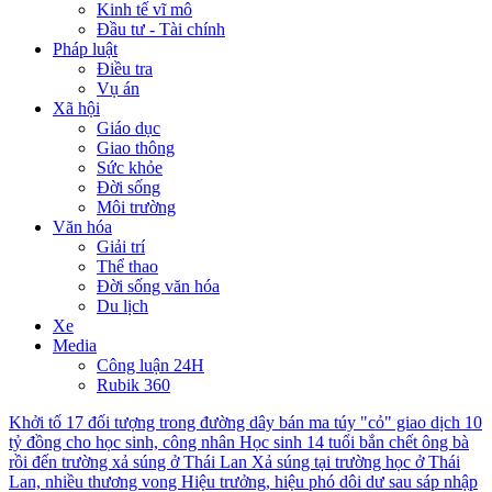
Kinh tế vĩ mô
Đầu tư - Tài chính
Pháp luật
Điều tra
Vụ án
Xã hội
Giáo dục
Giao thông
Sức khỏe
Đời sống
Môi trường
Văn hóa
Giải trí
Thể thao
Đời sống văn hóa
Du lịch
Xe
Media
Công luận 24H
Rubik 360
Khởi tố 17 đối tượng trong đường dây bán ma túy "cỏ" giao dịch 10
tỷ đồng cho học sinh, công nhân
Học sinh 14 tuổi bắn chết ông bà
rồi đến trường xả súng ở Thái Lan
Xả súng tại trường học ở Thái
Lan, nhiều thương vong
Hiệu trưởng, hiệu phó dôi dư sau sáp nhập