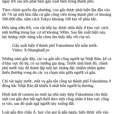
ngày 8/6 sau khi phát hiện gấu xuất hiện trong thành phố.
Theo chính quyền địa phương, con gấu được phát hiện lần đầu vào
tối 7/6 tại một khu dân cư gần công viên trong thành phố có khoảng
500.000 dân, nằm cách Tokyo khoảng 100 km về phía bắc.
Đến sáng sớm 8/6, con vật tiếp tục được nhìn thấy ở khu vực cách
một trường trung học cơ sở khoảng 500m. Sau lần xuất hiện này,
lực lượng chức năng vẫn chưa tìm thấy dấu vết của nó.
Gấu xuất hiện ở thành phố Fukushima hồi tuần trước.
Video: X/ShanghaiEye
Những năm gần đây, các vụ gấu tấn công người tại Nhật Bản, kể cả
ở khu vực đô thị, có xu hướng gia tăng. Trước tình hình đó, chính
phủ nước này đã thành lập một lực lượng đặc nhiệm nhằm giảm
thiểu thương vong do các vụ chạm trán giữa người và gấu.
Chỉ vài ngày trước, một vụ gấu tấn công tại thành phố Fukushima ở
đông bắc Nhật Bản đã khiến ít nhất bốn người bị thương.
Hình ảnh từ camera an ninh tại nhà máy thép Fukushima cho thấy
một con gấu đen bất ngờ đuổi theo một công nhân ở khu vực cổng
ra vào, sau đó quật ngã người này xuống đất.
Loài gấu đen châu Á, hay còn gọi là gấu ngựa, hiện được xếp vào