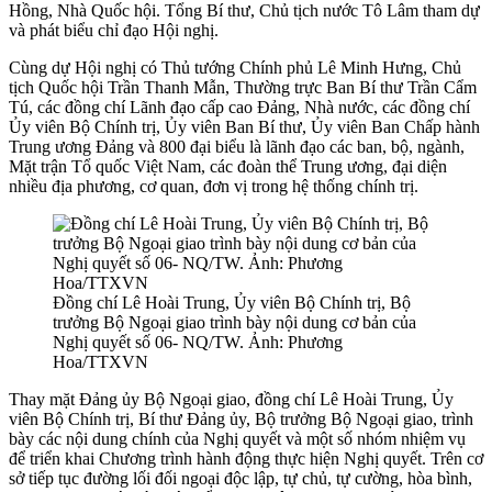
Hồng, Nhà Quốc hội. Tổng Bí thư, Chủ tịch nước Tô Lâm tham dự
và phát biểu chỉ đạo Hội nghị.
Cùng dự Hội nghị có Thủ tướng Chính phủ Lê Minh Hưng, Chủ
tịch Quốc hội Trần Thanh Mẫn, Thường trực Ban Bí thư Trần Cẩm
Tú, các đồng chí Lãnh đạo cấp cao Đảng, Nhà nước, các đồng chí
Ủy viên Bộ Chính trị, Ủy viên Ban Bí thư, Ủy viên Ban Chấp hành
Trung ương Đảng và 800 đại biểu là lãnh đạo các ban, bộ, ngành,
Mặt trận Tổ quốc Việt Nam, các đoàn thể Trung ương, đại diện
nhiều địa phương, cơ quan, đơn vị trong hệ thống chính trị.
Đồng chí Lê Hoài Trung, Ủy viên Bộ Chính trị, Bộ
trưởng Bộ Ngoại giao trình bày nội dung cơ bản của
Nghị quyết số 06- NQ/TW. Ảnh: Phương
Hoa/TTXVN
Thay mặt Đảng ủy Bộ Ngoại giao, đồng chí Lê Hoài Trung, Ủy
viên Bộ Chính trị, Bí thư Đảng ủy, Bộ trưởng Bộ Ngoại giao, trình
bày các nội dung chính của Nghị quyết và một số nhóm nhiệm vụ
để triển khai Chương trình hành động thực hiện Nghị quyết. Trên cơ
sở tiếp tục đường lối đối ngoại độc lập, tự chủ, tự cường, hòa bình,