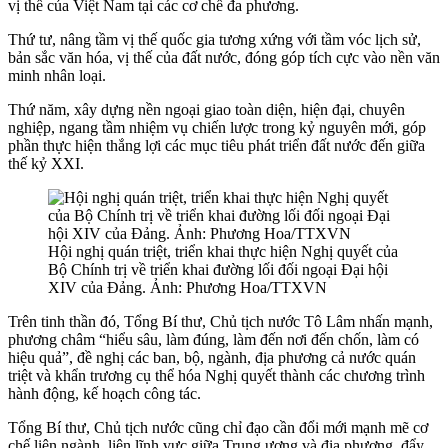
vị thế của Việt Nam tại các cơ chế đa phương.
Thứ tư, nâng tầm vị thế quốc gia tương xứng với tầm vóc lịch sử,
bản sắc văn hóa, vị thế của đất nước, đóng góp tích cực vào nền văn
minh nhân loại.
Thứ năm, xây dựng nền ngoại giao toàn diện, hiện đại, chuyên
nghiệp, ngang tầm nhiệm vụ chiến lược trong kỷ nguyên mới, góp
phần thực hiện thắng lợi các mục tiêu phát triển đất nước đến giữa
thế kỷ XXI.
Hội nghị quán triệt, triển khai thực hiện Nghị quyết của
Bộ Chính trị về triển khai đường lối đối ngoại Đại hội
XIV của Đảng. Ảnh: Phương Hoa/TTXVN
Trên tinh thần đó, Tổng Bí thư, Chủ tịch nước Tô Lâm nhấn mạnh,
phương châm “hiểu sâu, làm đúng, làm đến nơi đến chốn, làm có
hiệu quả”, đề nghị các ban, bộ, ngành, địa phương cả nước quán
triệt và khẩn trương cụ thể hóa Nghị quyết thành các chương trình
hành động, kế hoạch công tác.
Tổng Bí thư, Chủ tịch nước cũng chỉ đạo cần đổi mới mạnh mẽ cơ
chế liên ngành, liên lĩnh vực giữa Trung ương và địa phương, đẩy