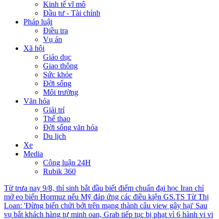
Kinh tế vĩ mô
Đầu tư - Tài chính
Pháp luật
Điều tra
Vụ án
Xã hội
Giáo dục
Giao thông
Sức khỏe
Đời sống
Môi trường
Văn hóa
Giải trí
Thể thao
Đời sống văn hóa
Du lịch
Xe
Media
Công luận 24H
Rubik 360
Từ trưa nay 9/8, thí sinh bắt đầu biết điểm chuẩn đại học
Iran chỉ
mở eo biển Hormuz nếu Mỹ đáp ứng các điều kiện
GS.TS Từ Thị
Loan: 'Đừng biến chửi bới trên mạng thành câu view gây hại'
Sau
vụ bắt khách hàng tự minh oan, Grab tiếp tục bị phạt vì 6 hành vi vi