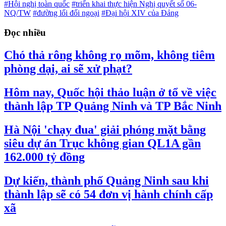
#Hội nghị toàn quốc
#triển khai thực hiện Nghị quyết số 06-
NQ/TW
#đường lối đối ngoại
#Đại hội XIV của Đảng
Đọc nhiều
Chó thả rông không rọ mõm, không tiêm
phòng dại, ai sẽ xử phạt?
Hôm nay, Quốc hội thảo luận ở tổ về việc
thành lập TP Quảng Ninh và TP Bắc Ninh
Hà Nội 'chạy đua' giải phóng mặt bằng
siêu dự án Trục không gian QL1A gần
162.000 tỷ đồng
Dự kiến, thành phố Quảng Ninh sau khi
thành lập sẽ có 54 đơn vị hành chính cấp
xã