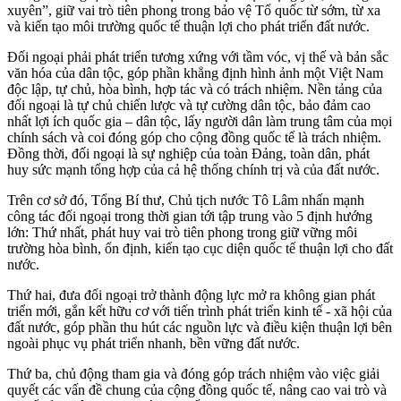
xuyên”, giữ vai trò tiên phong trong bảo vệ Tổ quốc từ sớm, từ xa
và kiến tạo môi trường quốc tế thuận lợi cho phát triển đất nước.
Đối ngoại phải phát triển tương xứng với tầm vóc, vị thế và bản sắc
văn hóa của dân tộc, góp phần khẳng định hình ảnh một Việt Nam
độc lập, tự chủ, hòa bình, hợp tác và có trách nhiệm. Nền tảng của
đối ngoại là tự chủ chiến lược và tự cường dân tộc, bảo đảm cao
nhất lợi ích quốc gia – dân tộc, lấy người dân làm trung tâm của mọi
chính sách và coi đóng góp cho cộng đồng quốc tế là trách nhiệm.
Đồng thời, đối ngoại là sự nghiệp của toàn Đảng, toàn dân, phát
huy sức mạnh tổng hợp của cả hệ thống chính trị và của đất nước.
Trên cơ sở đó, Tổng Bí thư, Chủ tịch nước Tô Lâm nhấn mạnh
công tác đối ngoại trong thời gian tới tập trung vào 5 định hướng
lớn: Thứ nhất, phát huy vai trò tiên phong trong giữ vững môi
trường hòa bình, ổn định, kiến tạo cục diện quốc tế thuận lợi cho đất
nước.
Thứ hai, đưa đối ngoại trở thành động lực mở ra không gian phát
triển mới, gắn kết hữu cơ với tiến trình phát triển kinh tế - xã hội của
đất nước, góp phần thu hút các nguồn lực và điều kiện thuận lợi bên
ngoài phục vụ phát triển nhanh, bền vững đất nước.
Thứ ba, chủ động tham gia và đóng góp trách nhiệm vào việc giải
quyết các vấn đề chung của cộng đồng quốc tế, nâng cao vai trò và