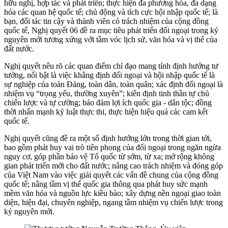
hữu nghị, hợp tác và phát triển; thực hiện đa phương hóa, đa dạng
hóa các quan hệ quốc tế; chủ động và tích cực hội nhập quốc tế; là
bạn, đối tác tin cậy và thành viên có trách nhiệm của cộng đồng
quốc tế, Nghị quyết 06 đề ra mục tiêu phát triển đối ngoại trong kỷ
nguyên mới tương xứng với tầm vóc lịch sử, văn hóa và vị thế của
đất nước.
Nghị quyết nêu rõ các quan điểm chỉ đạo mang tính định hướng tư
tưởng, nổi bật là việc khẳng định đối ngoại và hội nhập quốc tế là
sự nghiệp của toàn Đảng, toàn dân, toàn quân; xác định đối ngoại là
nhiệm vụ “trọng yếu, thường xuyên”; kiên định tinh thần tự chủ
chiến lược và tự cường; bảo đảm lợi ích quốc gia - dân tộc; đồng
thời nhấn mạnh kỷ luật thực thi, thực hiện hiệu quả các cam kết
quốc tế.
Nghị quyết cũng đề ra một số định hướng lớn trong thời gian tới,
bao gồm phát huy vai trò tiên phong của đối ngoại trong ngăn ngừa
nguy cơ, góp phần bảo vệ Tổ quốc từ sớm, từ xa; mở rộng không
gian phát triển mới cho đất nước; nâng cao trách nhiệm và đóng góp
của Việt Nam vào việc giải quyết các vấn đề chung của cộng đồng
quốc tế; nâng tầm vị thế quốc gia thông qua phát huy sức mạnh
mềm văn hóa và nguồn lực kiều bào; xây dựng nền ngoại giao toàn
diện, hiện đại, chuyên nghiệp, ngang tầm nhiệm vụ chiến lược trong
kỷ nguyên mới.