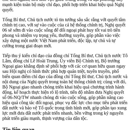
mạnh kiện toàn bộ máy chỉ đạo, phối hợp triển khai hiệu quả Nghị
quyết.
Tổng Bí thư, Chủ tịch nước tỏ tin tưởng sâu sắc rằng với quyết tâm
chính trị cao, với sự vào cuộc của cả hệ thống chính trị, Nghị quyết
06 sẽ sớm đi vào cuộc sống để đối ngoại phát huy tốt vai trò tiên
phong và nhiệm vụ trọng yếu, thường xuyên, góp phần vào việc
xây dựng một nước Việt Nam phát triển, độc lập, tự chủ và tự
cường trong giai đoạn mới.
Tiếp thu ý kiến chỉ đạo của đồng chí Tổng Bí thư, Chủ tịch nước Tô
Lâm, đồng chí Lê Hoài Trung, Ủy viên Bộ Chính trị, Bộ trưởng
Ngoại giao khẳng định sẽ phối hợp với các cơ quan hữu quan ngay
sau Hội nghị có hình thức phù hợp quán triệt, tuyên truyền, phổ
biến quan điểm chỉ đạo của đồng chí Tổng Bí thư, Chủ tịch nước và
nội dung của Nghị quyết trong toàn hệ thống chính trị; cùng với đó,
Bộ Ngoại giao nhanh chóng triển khai hiệu quả chương trình hành
động, kế hoạch thực hiện rõ lộ trình, tiến độ nhằm đưa Nghị quyết
số 06-NQ/TW nhanh chóng đi vào cuộc sống, góp phần nâng cao
hiệu quả công tác đối ngoại, phục vụ đắc lực cho mục tiêu phát triển
đất nước và bảo vệ Tổ quốc trong tình hình mới, góp phần tạo xung
lực mới đưa đất nước phát triển nhanh, bền vững trong kỷ nguyên
phát triển giàu mạnh, thịnh vượng của dân tộc.
Tin liên quan