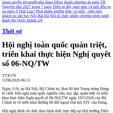
phạm quyền lợi người tiêu dùng
Đồng thuận phương án nghỉ Tết
Nguyên đán 2027 trong 7 ngày
Điều gì đẩy nam sinh 14 tuổi đến vụ
xả súng ở Thái Lan?
Phạt nhiều trường hợp ‘cò mồi’, chèo kéo
khách tại sân bay Nội Bài
Hà Nội tổ chức nhiều chương trình nghệ
thuật dịp Quốc khánh 2/9
Thời sự
Hội nghị toàn quốc quán triệt,
triển khai thực hiện Nghị quyết
số 06-NQ/TW
TTXVN
11/06/2026 06:13
Ngày 11/6, tại Hà Nội, Bộ Chính trị, Ban Bí thư Trung ương Đảng
tổ chức Hội nghị toàn quốc nghiên cứu, học tập, quán triệt và triển
khai thực hiện Nghị quyết số 06-NQ/TW ngày 19/5/2026 của Bộ
Chính trị về triển khai đường lối đối ngoại Đại hội XIV của Đảng.
Hội nghị được tổ chức theo hình thức trực tiếp tại Hội trường Diên