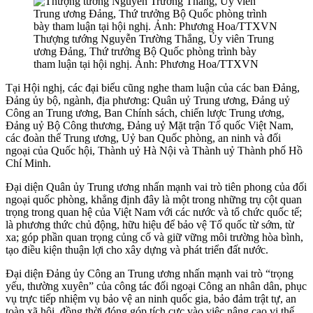
Thượng tướng Nguyễn Trường Thắng, Ủy viên Trung
ương Đảng, Thứ trưởng Bộ Quốc phòng trình bày
tham luận tại hội nghị. Ảnh: Phương Hoa/TTXVN
Tại Hội nghị, các đại biểu cũng nghe tham luận của các ban Đảng,
Đảng ủy bộ, ngành, địa phương: Quân uỷ Trung ương, Đảng uỷ
Công an Trung ương, Ban Chính sách, chiến lược Trung ương,
Đảng uỷ Bộ Công thương, Đảng uỷ Mặt trận Tổ quốc Việt Nam,
các đoàn thể Trung ương, Uỷ ban Quốc phòng, an ninh và đối
ngoại của Quốc hội, Thành uỷ Hà Nội và Thành uỷ Thành phố Hồ
Chí Minh.
Đại diện Quân ủy Trung ương nhấn mạnh vai trò tiên phong của đối
ngoại quốc phòng, khẳng định đây là một trong những trụ cột quan
trọng trong quan hệ của Việt Nam với các nước và tổ chức quốc tế;
là phương thức chủ động, hữu hiệu để bảo vệ Tổ quốc từ sớm, từ
xa; góp phần quan trọng củng cố và giữ vững môi trường hòa bình,
tạo điều kiện thuận lợi cho xây dựng và phát triển đất nước.
Đại diện Đảng ủy Công an Trung ương nhấn mạnh vai trò “trọng
yếu, thường xuyên” của công tác đối ngoại Công an nhân dân, phục
vụ trực tiếp nhiệm vụ bảo vệ an ninh quốc gia, bảo đảm trật tự, an
toàn xã hội, đồng thời đóng góp tích cực vào việc nâng cao vị thế,