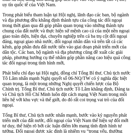
uy tín quốc tế của Việt Nam.
Trong phát biểu tham luận tại Hội nghị, lãnh đạo các ban, bộ ngành
và địa phương đều khẳng định thành tựu của công tác đối ngoại
trong thời gian qua đã góp phần quan trọng vào những thành tựu
chung của đất nước và thực hiện sứ mệnh cao cả của một nền ngoại
giao toàn diện, hiện đại, chuyên nghiệp trên cả ba trụ cột đối ngoại
đảng, ngoại giao nhà nước, đối ngoại nhân dân và trên tất cả các
kênh, góp phần đưa đất nước tiến vào giai đoạn phát triển mới của
dân tộc. Các ban, bộ ngành và địa phương cũng đề xuất các giải
pháp, phương hướng cụ thể nhằm góp phần nâng cao hiệu quả công
tác đối ngoại trong tình hình mới,
Phát biểu chỉ đạo tại Hội nghị, đồng chí Tổng Bí thư, Chủ tịch nước
Tô Lâm nhấn mạnh Nghị quyết số 06-NQ/TW có ý nghĩa đặc biệt
quan trọng, là một trong những Nghị quyết chiến lược của Bộ
Chính trị. Tổng Bí thư, Chủ tịch nước Tô Lâm khẳng định, Đảng ta
và Chủ tịch Hồ Chí Minh luôn đặt cách mạng Việt Nam trong mối
liên hệ với khu vực và thế giới, do đó rất coi trọng vai trò của đối
ngoại.
Tổng Bí thư, Chủ tịch nước nhấn mạnh, bước vào kỷ nguyên phát
triển mới của đất nước, đối ngoại của Việt Nam thể hiện sự đổi mới
tư duy, thể hiện rõ bởi các luận điểm lớn mang tính định hình tư
tưởng. Đối ngoại được xác định là nhiệm vụ “trọng yếu, thường