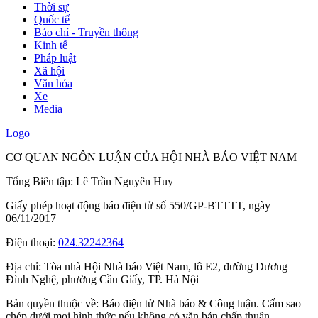
Thời sự
Quốc tế
Báo chí - Truyền thông
Kinh tế
Pháp luật
Xã hội
Văn hóa
Xe
Media
Logo
CƠ QUAN NGÔN LUẬN CỦA HỘI NHÀ BÁO VIỆT NAM
Tổng Biên tập: Lê Trần Nguyên Huy
Giấy phép hoạt động báo điện tử số 550/GP-BTTTT, ngày
06/11/2017
Điện thoại:
024.32242364
Địa chỉ:
Tòa nhà Hội Nhà báo Việt Nam, lô E2, đường Dương
Đình Nghệ, phường Cầu Giấy, TP. Hà Nội
Bản quyền thuộc về: Báo điện tử Nhà báo & Công luận. Cấm sao
chép dưới mọi hình thức nếu không có văn bản chấp thuận