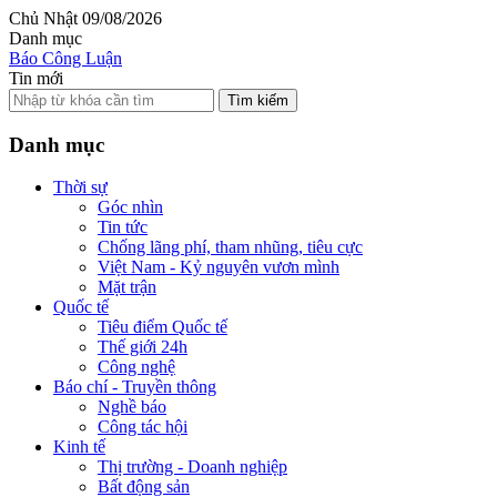
Chủ Nhật 09/08/2026
Danh mục
Báo Công Luận
Tin mới
Tìm kiếm
Danh mục
Thời sự
Góc nhìn
Tin tức
Chống lãng phí, tham nhũng, tiêu cực
Việt Nam - Kỷ nguyên vươn mình
Mặt trận
Quốc tế
Tiêu điểm Quốc tế
Thế giới 24h
Công nghệ
Báo chí - Truyền thông
Nghề báo
Công tác hội
Kinh tế
Thị trường - Doanh nghiệp
Bất động sản