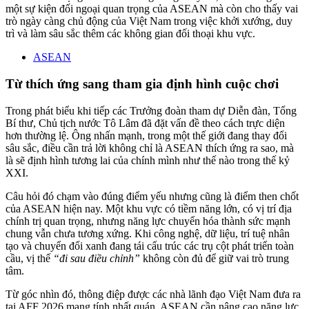
một sự kiện đối ngoại quan trọng của ASEAN mà còn cho thấy vai
trò ngày càng chủ động của Việt Nam trong việc khởi xướng, duy
trì và làm sâu sắc thêm các không gian đối thoại khu vực.
ASEAN
Từ thích ứng sang tham gia định hình cuộc chơi
Trong phát biểu khi tiếp các Trưởng đoàn tham dự Diễn đàn, Tổng
Bí thư, Chủ tịch nước Tô Lâm đã đặt vấn đề theo cách trực diện
hơn thường lệ. Ông nhấn mạnh, trong một thế giới đang thay đổi
sâu sắc, điều cần trả lời không chỉ là ASEAN thích ứng ra sao, mà
là sẽ định hình tương lai của chính mình như thế nào trong thế kỷ
XXI.
Câu hỏi đó chạm vào đúng điểm yếu nhưng cũng là điểm then chốt
của ASEAN hiện nay. Một khu vực có tiềm năng lớn, có vị trí địa
chính trị quan trọng, nhưng năng lực chuyển hóa thành sức mạnh
chung vẫn chưa tương xứng. Khi công nghệ, dữ liệu, trí tuệ nhân
tạo và chuyển đổi xanh đang tái cấu trúc các trụ cột phát triển toàn
cầu, vị thế
“đi sau điều chỉnh”
không còn đủ để giữ vai trò trung
tâm.
Từ góc nhìn đó, thông điệp được các nhà lãnh đạo Việt Nam đưa ra
tại AFF 2026 mang tính nhất quán, ASEAN cần nâng cao năng lực