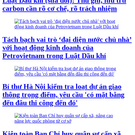
Luật Dầu khí (sửa đổi): Thu giữ, lưu trữ
carbon cần rõ cơ chế, rõ trách nhiệm
Tách bạch vai trò ‘đại diện nước chủ nhà’
với hoạt động kinh doanh của
Petrovietnam trong Luật Dầu khí
Bí thư Hà Nội kiểm tra loạt dự án giao
thông trọng điểm, yêu cầu 'có mặt bằng
đến đâu thi công đến đó'
Kiện toàn Ban Chỉ huy quân sự cấp xã,