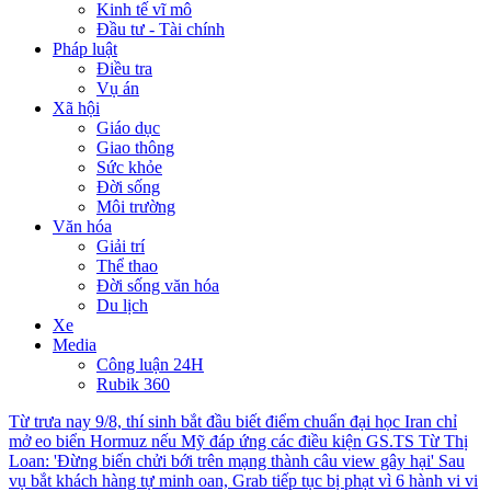
Kinh tế vĩ mô
Đầu tư - Tài chính
Pháp luật
Điều tra
Vụ án
Xã hội
Giáo dục
Giao thông
Sức khỏe
Đời sống
Môi trường
Văn hóa
Giải trí
Thể thao
Đời sống văn hóa
Du lịch
Xe
Media
Công luận 24H
Rubik 360
Từ trưa nay 9/8, thí sinh bắt đầu biết điểm chuẩn đại học
Iran chỉ
mở eo biển Hormuz nếu Mỹ đáp ứng các điều kiện
GS.TS Từ Thị
Loan: 'Đừng biến chửi bới trên mạng thành câu view gây hại'
Sau
vụ bắt khách hàng tự minh oan, Grab tiếp tục bị phạt vì 6 hành vi vi