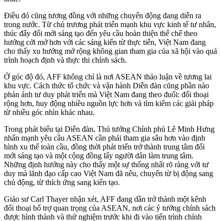
Điều đó cũng tương đồng với những chuyển động đang diễn ra
trong nước. Từ chủ trương phát triển mạnh khu vực kinh tế tư nhân,
thúc đẩy đổi mới sáng tạo đến yêu cầu hoàn thiện thể chế theo
hướng cởi mở hơn với các sáng kiến từ thực tiễn, Việt Nam đang
cho thấy xu hướng mở rộng không gian tham gia của xã hội vào quá
trình hoạch định và thực thi chính sách.
Ở góc độ đó, AFF không chỉ là nơi ASEAN thảo luận về tương lai
khu vực. Cách thức tổ chức và vận hành Diễn đàn cũng phần nào
phản ánh tư duy phát triển mà Việt Nam đang theo đuổi: đối thoại
rộng hơn, huy động nhiều nguồn lực hơn và tìm kiếm các giải pháp
từ nhiều góc nhìn khác nhau.
Trong phát biểu tại Diễn đàn, Thủ tướng Chính phủ Lê Minh Hưng
nhấn mạnh yêu cầu ASEAN cần phải tham gia sâu hơn vào định
hình xu thế toàn cầu, đồng thời phát triển trở thành trung tâm đổi
mới sáng tạo và một cộng đồng lấy người dân làm trung tâm.
Những định hướng này cho thấy một sự thống nhất rõ ràng với tư
duy mà lãnh đạo cấp cao Việt Nam đã nêu, chuyển từ bị động sang
chủ động, từ thích ứng sang kiến tạo.
Giáo sư Carl Thayer nhận xét, AFF đang dần trở thành một kênh
đối thoại bổ trợ quan trọng của ASEAN, nơi các ý tưởng chính sách
được hình thành và thử nghiệm trước khi đi vào tiến trình chính