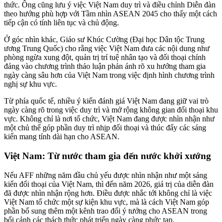
thức. Ông cũng lưu ý việc Việt Nam duy trì và điều chỉnh Diễn đàn
theo hướng phù hợp với Tầm nhìn ASEAN 2045 cho thấy một cách
tiếp cận có tính liên tục và chủ động.
Ở góc nhìn khác, Giáo sư Khúc Cường (Đại học Dân tộc Trung
ương Trung Quốc) cho rằng việc Việt Nam đưa các nội dung như
phòng ngừa xung đột, quản trị trí tuệ nhân tạo và đối thoại chính
đảng vào chương trình thảo luận phản ánh rõ xu hướng tham gia
ngày càng sâu hơn của Việt Nam trong việc định hình chương trình
nghị sự khu vực.
Từ phía quốc tế, nhiều ý kiến đánh giá Việt Nam đang giữ vai trò
ngày càng rõ trong việc duy trì và mở rộng không gian đối thoại khu
vực. Không chỉ là nơi tổ chức, Việt Nam đang được nhìn nhận như
một chủ thể góp phần duy trì nhịp đối thoại và thúc đẩy các sáng
kiến mang tính dài hạn cho ASEAN.
Việt Nam: Từ nước tham gia đến nước khởi xướng
Nếu AFF những năm đầu chủ yếu được nhìn nhận như một sáng
kiến đối thoại của Việt Nam, thì đến năm 2026, giá trị của diễn đàn
đã được nhìn nhận rộng hơn. Điều được nhắc tới không chỉ là việc
Việt Nam tổ chức một sự kiện khu vực, mà là cách Việt Nam góp
phần bổ sung thêm một kênh trao đổi ý tưởng cho ASEAN trong
bối cảnh các thách thức phát triển ngày càng phức tạp.