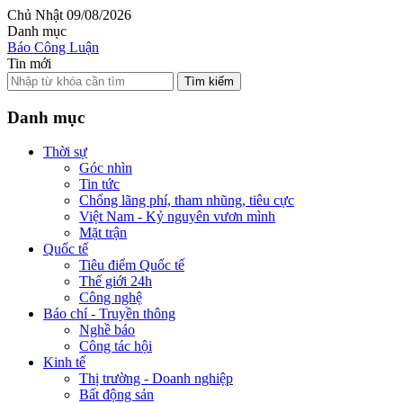
Chủ Nhật 09/08/2026
Danh mục
Báo Công Luận
Tin mới
Tìm kiếm
Danh mục
Thời sự
Góc nhìn
Tin tức
Chống lãng phí, tham nhũng, tiêu cực
Việt Nam - Kỷ nguyên vươn mình
Mặt trận
Quốc tế
Tiêu điểm Quốc tế
Thế giới 24h
Công nghệ
Báo chí - Truyền thông
Nghề báo
Công tác hội
Kinh tế
Thị trường - Doanh nghiệp
Bất động sản