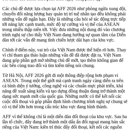
Các chủ đề được lựa chọn tại AFF 2026 như phòng ngừa xung đột,
chuyển đổi năng lượng hay quản trị trí tuệ nhân tạo đều không phải
những vấn đề ngắn hạn. Đây là những câu hỏi sẽ tác động trực tiếp
tới năng lực cạnh tranh, mức độ tự cường và vị thế của ASEAN
trong nhiều thập niên tới. Việc đưa những nội dung đó vào chương
trình nghị sự cho thấy Việt Nam đang hướng sự quan tâm của Diễn
đàn tới các vấn đề mang tính chiến lược dài hạn của khu vực.
Chính ở điểm này, vai trò của Việt Nam được thể hiện rõ hơn. Thay
vì chỉ tham gia thảo luận những vấn đề đã được đặt ra, Việt Nam
đang góp phần gợi mở những chủ đề mới, tạo thêm không gian để
các bên cùng trao đổi và tìm kiếm tiếng nói chung.
Từ Hà Nội, AFF 2026 gửi đi một thông điệp rộng hơn phạm vi
ASEAN. Trong một thế giới mà cạnh tranh ngày càng diễn ra trên
cả bình diện ý tưởng, công nghệ và các chuẩn mực phát triển, khả
năng đề xuất sáng kiến và tạo dựng đồng thuận đang trở thành một
dạng sức mạnh mới của quốc gia. Những nước có thể kết nối các
cuộc đối thoại và góp phần định hình chương trình nghị sự chung sẽ
có vị thế lớn hơn trong cấu trúc khu vực đang hình thành.
AFF vì thế không chỉ là một diễn đàn đối thoại của khu vực. Sau ba
lần tổ chức, đây đang trở thành một dấu ấn đối ngoại mang bản sắc
riêng của Việt Nam: kiên trì thúc đẩy đối thoại, kết nối các nguồn