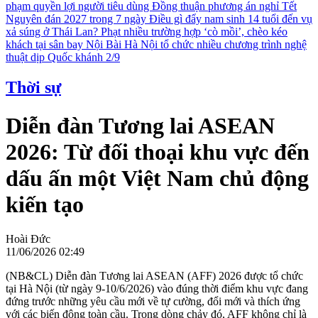
phạm quyền lợi người tiêu dùng
Đồng thuận phương án nghỉ Tết
Nguyên đán 2027 trong 7 ngày
Điều gì đẩy nam sinh 14 tuổi đến vụ
xả súng ở Thái Lan?
Phạt nhiều trường hợp ‘cò mồi’, chèo kéo
khách tại sân bay Nội Bài
Hà Nội tổ chức nhiều chương trình nghệ
thuật dịp Quốc khánh 2/9
Thời sự
Diễn đàn Tương lai ASEAN
2026: Từ đối thoại khu vực đến
dấu ấn một Việt Nam chủ động
kiến tạo
Hoài Đức
11/06/2026 02:49
(NB&CL) Diễn đàn Tương lai ASEAN (AFF) 2026 được tổ chức
tại Hà Nội (từ ngày 9-10/6/2026) vào đúng thời điểm khu vực đang
đứng trước những yêu cầu mới về tự cường, đổi mới và thích ứng
với các biến động toàn cầu. Trong dòng chảy đó, AFF không chỉ là