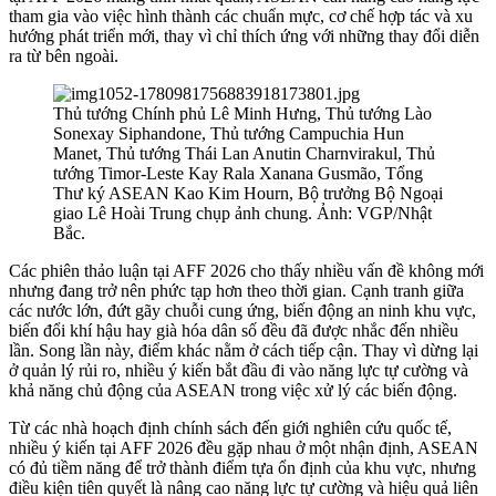
tham gia vào việc hình thành các chuẩn mực, cơ chế hợp tác và xu
hướng phát triển mới, thay vì chỉ thích ứng với những thay đổi diễn
ra từ bên ngoài.
Thủ tướng Chính phủ Lê Minh Hưng, Thủ tướng Lào
Sonexay Siphandone, Thủ tướng Campuchia Hun
Manet, Thủ tướng Thái Lan Anutin Charnvirakul, Thủ
tướng Timor-Leste Kay Rala Xanana Gusmão, Tổng
Thư ký ASEAN Kao Kim Hourn, Bộ trưởng Bộ Ngoại
giao Lê Hoài Trung chụp ảnh chung. Ảnh: VGP/Nhật
Bắc.
Các phiên thảo luận tại AFF 2026 cho thấy nhiều vấn đề không mới
nhưng đang trở nên phức tạp hơn theo thời gian. Cạnh tranh giữa
các nước lớn, đứt gãy chuỗi cung ứng, biến động an ninh khu vực,
biến đổi khí hậu hay già hóa dân số đều đã được nhắc đến nhiều
lần. Song lần này, điểm khác nằm ở cách tiếp cận. Thay vì dừng lại
ở quản lý rủi ro, nhiều ý kiến bắt đầu đi vào năng lực tự cường và
khả năng chủ động của ASEAN trong việc xử lý các biến động.
Từ các nhà hoạch định chính sách đến giới nghiên cứu quốc tế,
nhiều ý kiến tại AFF 2026 đều gặp nhau ở một nhận định, ASEAN
có đủ tiềm năng để trở thành điểm tựa ổn định của khu vực, nhưng
điều kiện tiên quyết là nâng cao năng lực tự cường và hiệu quả liên