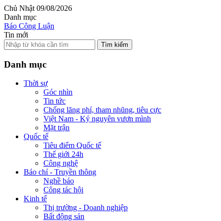
Chủ Nhật 09/08/2026
Danh mục
Báo Công Luận
Tin mới
Tìm kiếm
Danh mục
Thời sự
Góc nhìn
Tin tức
Chống lãng phí, tham nhũng, tiêu cực
Việt Nam - Kỷ nguyên vươn mình
Mặt trận
Quốc tế
Tiêu điểm Quốc tế
Thế giới 24h
Công nghệ
Báo chí - Truyền thông
Nghề báo
Công tác hội
Kinh tế
Thị trường - Doanh nghiệp
Bất động sản