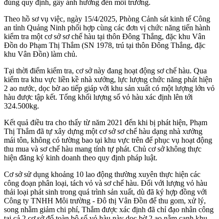
đúng quy định, gây ảnh hưởng đến môi trường.
Theo hồ sơ vụ việc, ngày 15/4/2025, Phòng Cảnh sát kinh tế Công
an tỉnh Quảng Ninh phối hợp cùng các đơn vị chức năng tiến hành
kiểm tra một cơ sở sơ chế hàu tại thôn Đông Thắng, đặc khu Vân
Đồn do Phạm Thị Thắm (SN 1978, trú tại thôn Đông Thắng, đặc
khu Vân Đồn) làm chủ.
Tại thời điểm kiểm tra, cơ sở này đang hoạt động sơ chế hàu. Qua
kiểm tra khu vực liền kề nhà xưởng, lực lượng chức năng phát hiện
2 ao nước, dọc bờ ao tiếp giáp với khu sản xuất có một lượng lớn vỏ
hàu được tập kết. Tổng khối lượng số vỏ hàu xác định lên tới
324.500kg.
Kết quả điều tra cho thấy từ năm 2021 đến khi bị phát hiện, Phạm
Thị Thắm đã tự xây dựng một cơ sở sơ chế hàu dạng nhà xưởng
mái tôn, không có tường bao tại khu vực trên để phục vụ hoạt động
thu mua và sơ chế hàu mang tính tự phát. Chủ cơ sở không thực
hiện đăng ký kinh doanh theo quy định pháp luật.
Cơ sở sử dụng khoảng 10 lao động thường xuyên thực hiện các
công đoạn phân loại, tách vỏ và sơ chế hàu. Đối với lượng vỏ hàu
thải loại phát sinh trong quá trình sản xuất, dù đã ký hợp đồng với
Công ty TNHH Môi trường - Đô thị Vân Đồn để thu gom, xử lý,
song nhằm giảm chi phí, Thắm được xác định đã chỉ đạo nhân công
tại cả 2 cơ sở đổ toàn bộ số vỏ hàu này dọc bờ 2 ao nằm cạnh khu