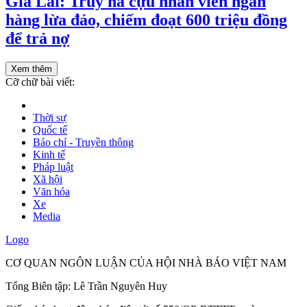
Gia Lai: Truy nã cựu nhân viên ngân
hàng lừa đảo, chiếm đoạt 600 triệu đồng
để trả nợ
Xem thêm
Cỡ chữ bài viết:
Thời sự
Quốc tế
Báo chí - Truyền thông
Kinh tế
Pháp luật
Xã hội
Văn hóa
Xe
Media
Logo
CƠ QUAN NGÔN LUẬN CỦA HỘI NHÀ BÁO VIỆT NAM
Tổng Biên tập: Lê Trần Nguyên Huy