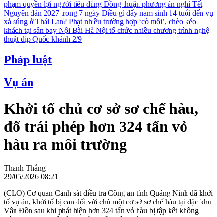
phạm quyền lợi người tiêu dùng
Đồng thuận phương án nghỉ Tết
Nguyên đán 2027 trong 7 ngày
Điều gì đẩy nam sinh 14 tuổi đến vụ
xả súng ở Thái Lan?
Phạt nhiều trường hợp ‘cò mồi’, chèo kéo
khách tại sân bay Nội Bài
Hà Nội tổ chức nhiều chương trình nghệ
thuật dịp Quốc khánh 2/9
Pháp luật
Vụ án
Khởi tố chủ cơ sở sơ chế hàu,
đổ trái phép hơn 324 tấn vỏ
hàu ra môi trường
Thanh Thắng
29/05/2026 08:21
(CLO) Cơ quan Cảnh sát điều tra Công an tỉnh Quảng Ninh đã khởi
tố vụ án, khởi tố bị can đối với chủ một cơ sở sơ chế hàu tại đặc khu
Vân Đồn sau khi phát hiện hơn 324 tấn vỏ hàu bị tập kết không