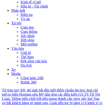
Kinh tế vĩ mô
Đầu tư - Tài chính
Pháp luật
Điều tra
Vụ án
Xã hội
Giáo dục
Giao thông
Sức khỏe
Đời sống
Môi trường
Văn hóa
Giải trí
Thể thao
Đời sống văn hóa
Du lịch
Xe
Media
Công luận 24H
Rubik 360
Từ trưa nay 9/8, thí sinh bắt đầu biết điểm chuẩn đại học
Iran chỉ
mở eo biển Hormuz nếu Mỹ đáp ứng các điều kiện
GS.TS Từ Thị
Loan: 'Đừng biến chửi bới trên mạng thành câu view gây hại'
Sau
vụ bắt khách hàng tự minh oan, Grab tiếp tục bị phạt vì 6 hành vi vi