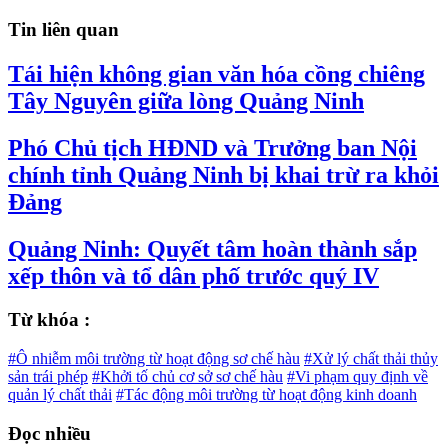
Tin liên quan
Tái hiện không gian văn hóa cồng chiêng
Tây Nguyên giữa lòng Quảng Ninh
Phó Chủ tịch HĐND và Trưởng ban Nội
chính tỉnh Quảng Ninh bị khai trừ ra khỏi
Đảng
Quảng Ninh: Quyết tâm hoàn thành sắp
xếp thôn và tổ dân phố trước quý IV
Từ khóa :
#Ô nhiễm môi trường từ hoạt động sơ chế hàu
#Xử lý chất thải thủy
sản trái phép
#Khởi tố chủ cơ sở sơ chế hàu
#Vi phạm quy định về
quản lý chất thải
#Tác động môi trường từ hoạt động kinh doanh
Đọc nhiều