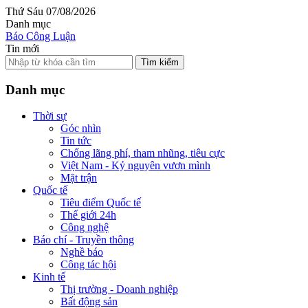
Thứ Sáu 07/08/2026
Danh mục
Báo Công Luận
Tin mới
Tìm kiếm
Danh mục
Thời sự
Góc nhìn
Tin tức
Chống lãng phí, tham nhũng, tiêu cực
Việt Nam - Kỷ nguyên vươn mình
Mặt trận
Quốc tế
Tiêu điểm Quốc tế
Thế giới 24h
Công nghệ
Báo chí - Truyền thông
Nghề báo
Công tác hội
Kinh tế
Thị trường - Doanh nghiệp
Bất động sản