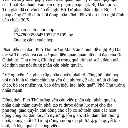
của Luật Ban hành văn bản quy phạm pháp luật, Bộ Dân tộc và
Tôn giáo đã có văn bản đề nghị Bộ Tư pháp thẩm định. Bộ Tư
pháp cũng đã tổ chức hội đồng thẩm định đối với dự thảo nghị định
vào chiều 20/5.
Quang cảnh cuộc họp.
Phát biểu chỉ đạo, Phó Thủ tướng Mai Văn Chính đề nghị Bộ Dân
tộc và Tôn giáo và các cơ quan liên quan quán triệt chỉ đạo của Bộ
Chính trị, Thủ tướng Chính phủ trong quá trình rà soát, đánh giá,
xác định các nội dung phân cấp phân quyền.
"Về nguyên tắc, phân cấp phân quyền phải rõ, đồng bộ, phù hợp
với mô hình tổ chức chính quyền địa phương 2 cấp, tránh chồng
chéo, bỏ sót nhiệm vụ, bảo đảm hiệu lực, hiệu quả", Phó Thủ tướng
nhấn mạnh.
Đồng thời, Phó Thủ tướng yêu cầu việc phân cấp, phân quyền,
phân định thẩm quyền phải tạo ra được động lực mới cho địa
phương, giao quyền chủ động cho cấp cơ sở triển khai các hoạt
động công tác dân tộc, tín ngưỡng, tôn giáo. Bảo đảm tính thống
nhất, thông suốt từ Trung ương xuống địa phương, giải quyết kịp
thời, có hiệu quả các công việc.