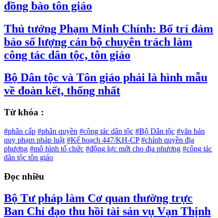
đồng bào tôn giáo
Thủ tướng Phạm Minh Chính: Bố trí đảm
bảo số lượng cán bộ chuyên trách làm
công tác dân tộc, tôn giáo
Bộ Dân tộc và Tôn giáo phải là hình mẫu
về đoàn kết, thống nhất
Từ khóa :
#phân cấp
#phân quyền
#công tác dân tộc
#Bộ Dân tộc
#văn bản
quy phạm pháp luật
#Kế hoạch 447/KH-CP
#chính quyền địa
phương
#mô hình tổ chức
#động lực mới cho địa phương
#công tác
dân tộc tôn giáo
Đọc nhiều
Bộ Tư pháp làm Cơ quan thường trực
Ban Chỉ đạo thu hồi tài sản vụ Vạn Thịnh