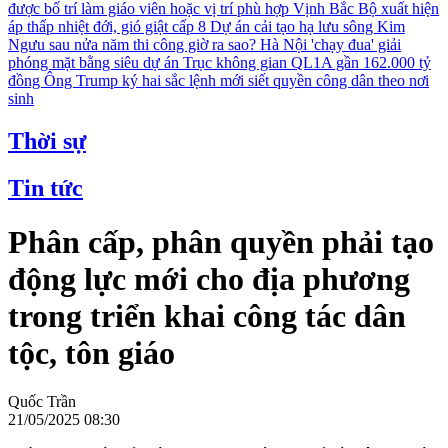
được bố trí làm giáo viên hoặc vị trí phù hợp
Vịnh Bắc Bộ xuất hiện
áp thấp nhiệt đới, gió giật cấp 8
Dự án cải tạo hạ lưu sông Kim
Ngưu sau nửa năm thi công giờ ra sao?
Hà Nội 'chạy đua' giải
phóng mặt bằng siêu dự án Trục không gian QL1A gần 162.000 tỷ
đồng
Ông Trump ký hai sắc lệnh mới siết quyền công dân theo nơi
sinh
Thời sự
Tin tức
Phân cấp, phân quyền phải tạo
động lực mới cho địa phương
trong triển khai công tác dân
tộc, tôn giáo
Quốc Trần
21/05/2025 08:30