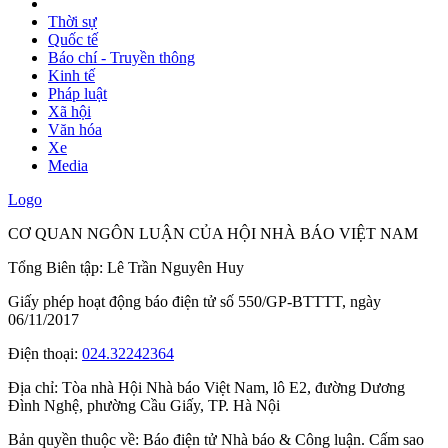
Thời sự
Quốc tế
Báo chí - Truyền thông
Kinh tế
Pháp luật
Xã hội
Văn hóa
Xe
Media
Logo
CƠ QUAN NGÔN LUẬN CỦA HỘI NHÀ BÁO VIỆT NAM
Tổng Biên tập: Lê Trần Nguyên Huy
Giấy phép hoạt động báo điện tử số 550/GP-BTTTT, ngày
06/11/2017
Điện thoại:
024.32242364
Địa chỉ:
Tòa nhà Hội Nhà báo Việt Nam, lô E2, đường Dương
Đình Nghệ, phường Cầu Giấy, TP. Hà Nội
Bản quyền thuộc về: Báo điện tử Nhà báo & Công luận. Cấm sao