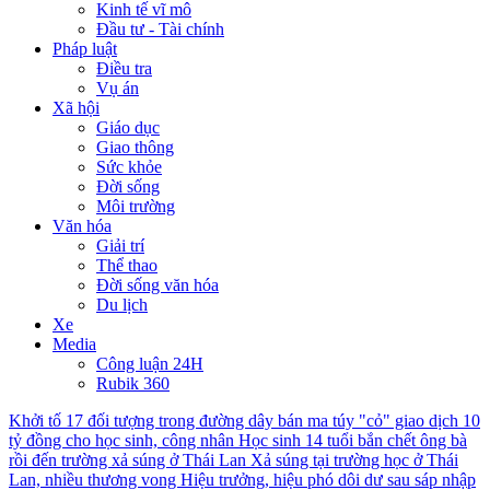
Kinh tế vĩ mô
Đầu tư - Tài chính
Pháp luật
Điều tra
Vụ án
Xã hội
Giáo dục
Giao thông
Sức khỏe
Đời sống
Môi trường
Văn hóa
Giải trí
Thể thao
Đời sống văn hóa
Du lịch
Xe
Media
Công luận 24H
Rubik 360
Khởi tố 17 đối tượng trong đường dây bán ma túy "cỏ" giao dịch 10
tỷ đồng cho học sinh, công nhân
Học sinh 14 tuổi bắn chết ông bà
rồi đến trường xả súng ở Thái Lan
Xả súng tại trường học ở Thái
Lan, nhiều thương vong
Hiệu trưởng, hiệu phó dôi dư sau sáp nhập