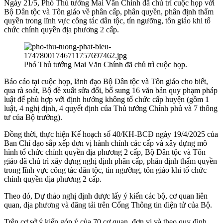
Ngày 21/5, Phó Thủ tướng Mai Văn Chính đã chủ trì cuộc họp với
Bộ Dân tộc và Tôn giáo về phân cấp, phân quyền, phân định thẩm
quyền trong lĩnh vực công tác dân tộc, tín ngưỡng, tôn giáo khi tổ
chức chính quyền địa phương 2 cấp.
Phó Thủ tướng Mai Văn Chính đã chủ trì cuộc họp.
Báo cáo tại cuộc họp, lãnh đạo Bộ Dân tộc và Tôn giáo cho biết,
qua rà soát, Bộ đề xuất sửa đổi, bổ sung 16 văn bản quy phạm pháp
luật để phù hợp với định hướng không tổ chức cấp huyện (gồm 1
luật, 4 nghị định, 4 quyết định của Thủ tướng Chính phủ và 7 thông
tư của Bộ trưởng).
Đồng thời, thực hiện Kế hoạch số 40/KH-BCĐ ngày 19/4/2025 của
Ban Chỉ đạo sắp xếp đơn vị hành chính các cấp và xây dựng mô
hình tổ chức chính quyền địa phương 2 cấp, Bộ Dân tộc và Tôn
giáo đã chủ trì xây dựng nghị định phân cấp, phân định thẩm quyền
trong lĩnh vực công tác dân tộc, tín ngưỡng, tôn giáo khi tổ chức
chính quyền địa phương 2 cấp.
Theo đó, Dự thảo nghị định được lấy ý kiến các bộ, cơ quan liên
quan, địa phương và đăng tải trên Cổng Thông tin điện tử của Bộ.
Trên cơ sở ý kiến góp ý của 70 cơ quan, đơn vị và theo quy định