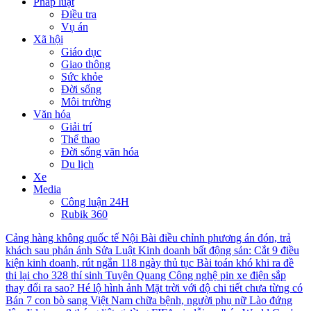
Pháp luật
Điều tra
Vụ án
Xã hội
Giáo dục
Giao thông
Sức khỏe
Đời sống
Môi trường
Văn hóa
Giải trí
Thể thao
Đời sống văn hóa
Du lịch
Xe
Media
Công luận 24H
Rubik 360
Cảng hàng không quốc tế Nội Bài điều chỉnh phương án đón, trả
khách sau phản ánh
Sửa Luật Kinh doanh bất động sản: Cắt 9 điều
kiện kinh doanh, rút ngắn 118 ngày thủ tục
Bài toán khó khi ra đề
thi lại cho 328 thí sinh Tuyên Quang
Công nghệ pin xe điện sắp
thay đổi ra sao?
Hé lộ hình ảnh Mặt trời với độ chi tiết chưa từng có
Bán 7 con bò sang Việt Nam chữa bệnh, người phụ nữ Lào đứng