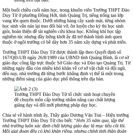
Một buổi chiều cuối năm học, trong khuôn viên Trường THPT Đào
Duy Từ ở phường Đồng Hới, tỉnh Quảng Trị, tiếng trống tan lớp
vang lên quen thuộc. Dưới những hàng cây xanh mát, từng nhóm
học sinh vẫn nán lại trao đổi bài vở, ôn luyện cho kỳ thi học sinh
giỏi, hoàn thiện đề tài nghiên cứu khoa học. Không khí học tập
nghiêm túc nhưng đầy hứng khởi ấy đã trở thành hình ảnh quen
thuộc ở ngôi trường có bề dày hơn 35 năm xây dựng và phát triển.
Trường THPT Đào Duy Từ được thành lập theo Quyết định số
167/QĐ-UB ngày 26/8/1989 của UBND tỉnh Quảng Bình, là cơ sở
giáo dục công lập trực thuộc Sở Giáo dục và Đào tạo Quảng Trị. Từ
những ngày đầu còn nhiều khó khăn về cơ sở vật chất và đội ngũ,
đến nay, nhà trường đã từng bước khẳng định vị thế là một trong
những điểm sáng của giáo dục phổ thông trên địa bàn.
Trường THPT Đào Duy Từ tổ chức sinh hoạt chuyên
đề chuyên môn cấp trường nhằm nâng cao chất lượng
giảng dạy và đổi mới phương pháp dạy học.
Chia sẻ về hành trình ấy, Thầy giáo Dương Văn Trai – Hiệu trưởng
Trường THPT Đào Duy Từ cho biết:
“Hơn 35 năm qua, tập thể
nhà trường luôn xác định chất lượng giáo dục là mục tiêu cốt lõi.
Mỗi giai đoạn đều có khó khăn riêng, nhưng chính tinh thần đoàn