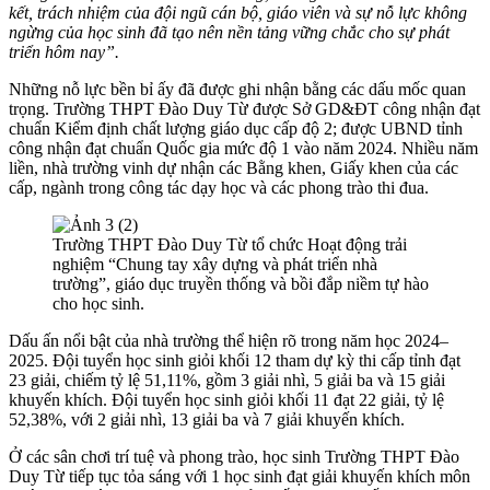
kết, trách nhiệm của đội ngũ cán bộ, giáo viên và sự nỗ lực không
ngừng của học sinh đã tạo nên nền tảng vững chắc cho sự phát
triển hôm nay”.
Những nỗ lực bền bỉ ấy đã được ghi nhận bằng các dấu mốc quan
trọng. Trường THPT Đào Duy Từ được Sở GD&ĐT công nhận đạt
chuẩn Kiểm định chất lượng giáo dục cấp độ 2; được UBND tỉnh
công nhận đạt chuẩn Quốc gia mức độ 1 vào năm 2024. Nhiều năm
liền, nhà trường vinh dự nhận các Bằng khen, Giấy khen của các
cấp, ngành trong công tác dạy học và các phong trào thi đua.
Trường THPT Đào Duy Từ tổ chức Hoạt động trải
nghiệm “Chung tay xây dựng và phát triển nhà
trường”, giáo dục truyền thống và bồi đắp niềm tự hào
cho học sinh.
Dấu ấn nổi bật của nhà trường thể hiện rõ trong năm học 2024–
2025. Đội tuyển học sinh giỏi khối 12 tham dự kỳ thi cấp tỉnh đạt
23 giải, chiếm tỷ lệ 51,11%, gồm 3 giải nhì, 5 giải ba và 15 giải
khuyến khích. Đội tuyển học sinh giỏi khối 11 đạt 22 giải, tỷ lệ
52,38%, với 2 giải nhì, 13 giải ba và 7 giải khuyến khích.
Ở các sân chơi trí tuệ và phong trào, học sinh Trường THPT Đào
Duy Từ tiếp tục tỏa sáng với 1 học sinh đạt giải khuyến khích môn