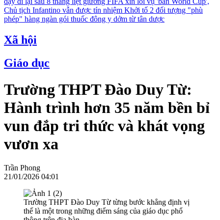
dậy đi lại sau 8 tháng liệt giường
FIFA xin lỗi vụ 'bán World Cup',
Chủ tịch Infantino vẫn được tín nhiệm
Khởi tố 2 đối tượng "phù
phép" hàng ngàn gói thuốc đông y dởm từ tân dược
Xã hội
Giáo dục
Trường THPT Đào Duy Từ:
Hành trình hơn 35 năm bền bỉ
vun đắp tri thức và khát vọng
vươn xa
Trần Phong
21/01/2026 04:01
Trường THPT Đào Duy Từ từng bước khẳng định vị
thế là một trong những điểm sáng của giáo dục phổ
thông trên địa bàn.