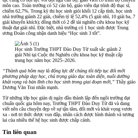
môn cao. Toàn trường có 52 cán bộ, giáo viên đạt trình độ thạc sĩ,
chiếm 62,7%. Trong kỳ thi học sinh giỏi khối 12 cấp tỉnh, học sinh
nhà trường giành 22 giải, chiếm tỷ lệ 52,4% (5 giải nhì, 10 giải ba, 7
giải khuyến khích); đồng thời có 2 đề tài nghiên cứu khoa học kỹ
thuật đạt giải nhì. Đặc biệt, nhà trường có 1 học sinh được Trung
ương Đoàn công nhận danh hiệu “Học sinh 3 tốt”.
Học sinh Trường THPT Đào Duy Từ xuất sắc giành 2
giải Nhì tại Cuộc thi Nghiên cứu khoa học kỹ thuật cấp
trung học năm học 2025–2026.
“Thành quả hôm nay là động lực để chúng tôi tiếp tục đổi mới
phương pháp dạy học, chú trọng giáo dục toàn diện, nuôi dưỡng
khát vọng và bản lĩnh cho học sinh trong giai đoạn mới,”
Thầy giáo
Dương Văn Trai nhấn mạnh.
Từ những lớp học giản dị ngày đầu thành lập đến ngôi trường đạt
chuẩn quốc gia hôm nay, Trường THPT Đào Duy Từ đã và đang
viết nên câu chuyện đẹp về sự tận tâm, đổi mới và khát vọng vươn
xa - nơi tri thức được vun đắp, nhân cách được hình thành và tương
lai của nhiều thế hệ học sinh được chắp cánh.
Tin liên quan