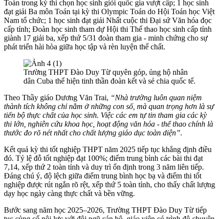
Toán trong kỳ thi chọn học sinh giỏi quốc gia vượt cấp; 1 học sinh
đạt giải Ba môn Toán tại kỳ thi Olympic Toán do Hội Toán học Việt
Nam tổ chức; 1 học sinh đạt giải Nhất cuộc thi Đại sứ Văn hóa đọc
cấp tỉnh; Đoàn học sinh tham dự Hội thi Thể thao học sinh cấp tỉnh
giành 17 giải ba, xếp thứ 5/31 đoàn tham gia - minh chứng cho sự
phát triển hài hòa giữa học tập và rèn luyện thể chất.
Trường THPT Đào Duy Từ quyên góp, ủng hộ nhân
dân Cuba thể hiện tinh thần đoàn kết và sẻ chia quốc tế.
Theo Thầy giáo Dương Văn Trai,
“Nhà trường luôn quan niệm
thành tích không chỉ nằm ở những con số, mà quan trọng hơn là sự
tiến bộ thực chất của học sinh. Việc các em tự tin tham gia các kỳ
thi lớn, nghiên cứu khoa học, hoạt động văn hóa - thể thao chính là
thước đo rõ nét nhất cho chất lượng giáo dục toàn diện”.
Kết quả kỳ thi tốt nghiệp THPT năm 2025 tiếp tục khẳng định điều
đó. Tỷ lệ đỗ tốt nghiệp đạt 100%; điểm trung bình các bài thi đạt
7,14, xếp thứ 2 toàn tỉnh và duy trì ổn định trong 3 năm liên tiếp.
Đáng chú ý, độ lệch giữa điểm trung bình học bạ và điểm thi tốt
nghiệp được rút ngắn rõ rệt, xếp thứ 5 toàn tỉnh, cho thấy chất lượng
dạy học ngày càng thực chất và bền vững.
Bước sang năm học 2025–2026, Trường THPT Đào Duy Từ tiếp
tục củng cố nội lực với đội ngũ cán bộ, giáo viên có trình độ chuyên