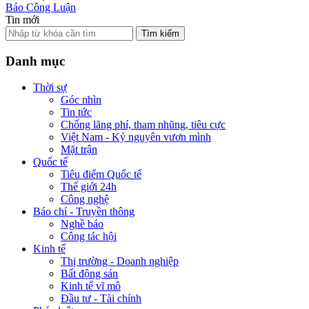
Báo Công Luận
Tin mới
Tìm kiếm
Danh mục
Thời sự
Góc nhìn
Tin tức
Chống lãng phí, tham nhũng, tiêu cực
Việt Nam - Kỷ nguyên vươn mình
Mặt trận
Quốc tế
Tiêu điểm Quốc tế
Thế giới 24h
Công nghệ
Báo chí - Truyền thông
Nghề báo
Công tác hội
Kinh tế
Thị trường - Doanh nghiệp
Bất động sản
Kinh tế vĩ mô
Đầu tư - Tài chính