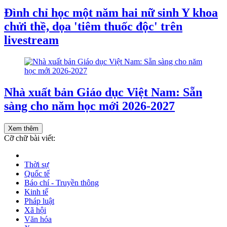
Đình chỉ học một năm hai nữ sinh Y khoa
chửi thề, dọa 'tiêm thuốc độc' trên
livestream
Nhà xuất bản Giáo dục Việt Nam: Sẵn
sàng cho năm học mới 2026-2027
Xem thêm
Cỡ chữ bài viết:
Thời sự
Quốc tế
Báo chí - Truyền thông
Kinh tế
Pháp luật
Xã hội
Văn hóa