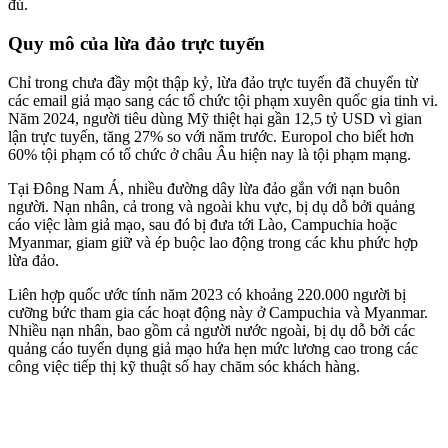
đủ.
Quy mô của lừa đảo trực tuyến
Chỉ trong chưa đầy một thập kỷ, lừa đảo trực tuyến đã chuyển từ
các email giả mạo sang các tổ chức tội phạm xuyên quốc gia tinh vi.
Năm 2024, người tiêu dùng Mỹ thiệt hại gần 12,5 tỷ USD vì gian
lận trực tuyến, tăng 27% so với năm trước. Europol cho biết hơn
60% tội phạm có tổ chức ở châu Âu hiện nay là tội phạm mạng.
Tại Đông Nam Á, nhiều đường dây lừa đảo gắn với nạn buôn
người. Nạn nhân, cả trong và ngoài khu vực, bị dụ dỗ bởi quảng
cáo việc làm giả mạo, sau đó bị đưa tới Lào, Campuchia hoặc
Myanmar, giam giữ và ép buộc lao động trong các khu phức hợp
lừa đảo.
Liên hợp quốc ước tính năm 2023 có khoảng 220.000 người bị
cưỡng bức tham gia các hoạt động này ở Campuchia và Myanmar.
Nhiều nạn nhân, bao gồm cả người nước ngoài, bị dụ dỗ bởi các
quảng cáo tuyển dụng giả mạo hứa hẹn mức lương cao trong các
công việc tiếp thị kỹ thuật số hay chăm sóc khách hàng.