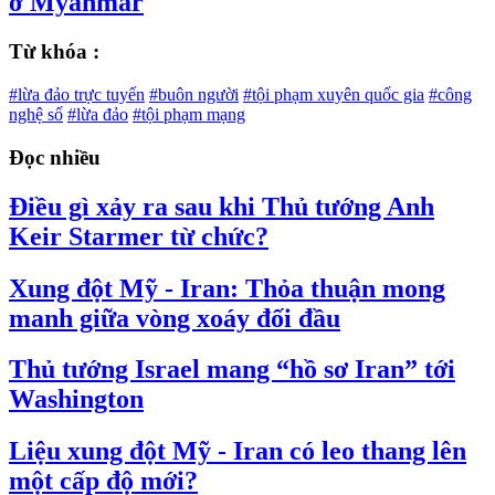
ở Myanmar
Từ khóa :
#lừa đảo trực tuyến
#buôn người
#tội phạm xuyên quốc gia
#công
nghệ số
#lừa đảo
#tội phạm mạng
Đọc nhiều
Điều gì xảy ra sau khi Thủ tướng Anh
Keir Starmer từ chức?
Xung đột Mỹ - Iran: Thỏa thuận mong
manh giữa vòng xoáy đối đầu
Thủ tướng Israel mang “hồ sơ Iran” tới
Washington
Liệu xung đột Mỹ - Iran có leo thang lên
một cấp độ mới?