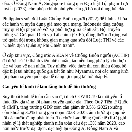
đảo. Ở Đông Nam Á, Singapore thông qua Đạo luật Tội phạm Trực
tuyến (2023), cho phép chính phủ yêu cầu gỡ bỏ nội dung lừa đảo.
Philippines sửa đổi Luật Chống Buôn người (2022) để hình sự hóa
các hành vi tuyển dụng giả mạo qua mạng. Indonesia tăng cường
truy quét tội phạm số với sự phối hợp giữa cảnh sát, Bộ Truyền
thông và Cơ quan Dịch vụ Tài chính (OJK), đồng thời mở rộng vai
trò quân đội trong không gian mạng qua sửa đổi Luật TNI về các
"Chiến dịch Quân sự Phi Chiến tranh".
Ở cấp khu vực, Công ước ASEAN về Chống Buôn người (ACTIP)
đã được cả 10 thành viên phê chuẩn, tạo nền tảng pháp lý cho hợp
tác và bảo vệ nạn nhân. Tuy nhiên, việc thực thi còn thiếu đồng bộ,
đặc biệt tại những quốc gia bất ổn như Myanmar, nơi các mạng lưới
tội phạm xuyên quốc gia dễ dàng lợi dụng kẽ hở pháp lý.
Các yếu tố kinh tế làm tăng tính dễ tổn thương
Suy thoái kinh tế toàn cầu sau đại dịch COVID-19 là một yếu tố
thúc đẩy gia tăng tội phạm xuyên quốc gia. Theo Quỹ Tiền tệ Quốc
tế (IMF), tăng trưởng GDP toàn cầu giảm từ 3,5% (2022) xuống
còn khoảng 3,2% trong giai đoạn 2023–2025, ảnh hưởng nặng nề
tới các nước đang phát triển. Tổ chức Lao động Quốc tế (ILO) ghi
nhận tỷ lệ thất nghiệp thanh niên toàn cầu đạt 13% năm 2023, cao
hơn mức trước đại dịch, đặc biệt tại Đông Á, Đông Nam Á và