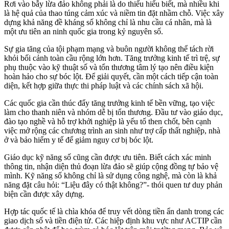
Rơi vào bẫy lừa đảo không phải là do thiếu hiểu biết, mà nhiều khi
là hệ quả của thao túng cảm xúc và niềm tin đặt nhầm chỗ. Việc xây
dựng khả năng đề kháng số không chỉ là nhu cầu cá nhân, mà là
một ưu tiên an ninh quốc gia trong kỷ nguyên số.
Sự gia tăng của tội phạm mạng và buôn người không thể tách rời
khỏi bối cảnh toàn cầu rộng lớn hơn. Tăng trưởng kinh tế trì trệ, sự
phụ thuộc vào kỹ thuật số và tổn thương tâm lý tạo nên điều kiện
hoàn hảo cho sự bóc lột. Để giải quyết, cần một cách tiếp cận toàn
diện, kết hợp giữa thực thi pháp luật và các chính sách xã hội.
Các quốc gia cần thúc đẩy tăng trưởng kinh tế bền vững, tạo việc
làm cho thanh niên và nhóm dễ bị tổn thương. Đầu tư vào giáo dục,
đào tạo nghề và hỗ trợ khởi nghiệp là yếu tố then chốt, bên cạnh
việc mở rộng các chương trình an sinh như trợ cấp thất nghiệp, nhà
ở và bảo hiểm y tế để giảm nguy cơ bị bóc lột.
Giáo dục kỹ năng số cũng cần được ưu tiên. Biết cách xác minh
thông tin, nhận diện thủ đoạn lừa đảo sẽ giúp cộng đồng tự bảo vệ
mình. Kỹ năng số không chỉ là sử dụng công nghệ, mà còn là khả
năng đặt câu hỏi: “Liệu đây có thật không?”- thói quen tư duy phản
biện cần được xây dựng.
Hợp tác quốc tế là chìa khóa để truy vết dòng tiền ẩn danh trong các
giao dịch số và tiền điện tử. Các hiệp định khu vực như ACTIP cần