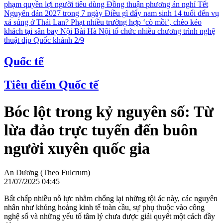
phạm quyền lợi người tiêu dùng
Đồng thuận phương án nghỉ Tết
Nguyên đán 2027 trong 7 ngày
Điều gì đẩy nam sinh 14 tuổi đến vụ
xả súng ở Thái Lan?
Phạt nhiều trường hợp ‘cò mồi’, chèo kéo
khách tại sân bay Nội Bài
Hà Nội tổ chức nhiều chương trình nghệ
thuật dịp Quốc khánh 2/9
Quốc tế
Tiêu điểm Quốc tế
Bóc lột trong kỷ nguyên số: Từ
lừa đảo trực tuyến đến buôn
người xuyên quốc gia
An Dương (Theo Fulcrum)
21/07/2025 04:45
Bất chấp nhiều nỗ lực nhằm chống lại những tội ác này, các nguyên
nhân như khủng hoảng kinh tế toàn cầu, sự phụ thuộc vào công
nghệ số và những yếu tố tâm lý chưa được giải quyết một cách đầy