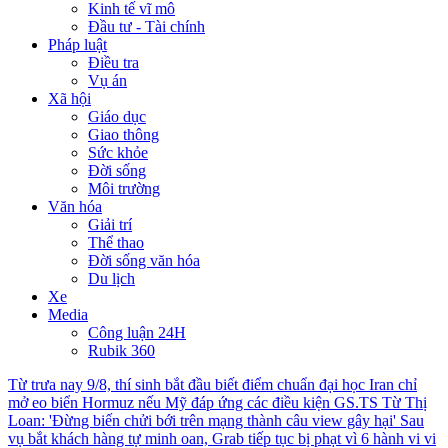
Kinh tế vĩ mô
Đầu tư - Tài chính
Pháp luật
Điều tra
Vụ án
Xã hội
Giáo dục
Giao thông
Sức khỏe
Đời sống
Môi trường
Văn hóa
Giải trí
Thể thao
Đời sống văn hóa
Du lịch
Xe
Media
Công luận 24H
Rubik 360
Từ trưa nay 9/8, thí sinh bắt đầu biết điểm chuẩn đại học
Iran chỉ
mở eo biển Hormuz nếu Mỹ đáp ứng các điều kiện
GS.TS Từ Thị
Loan: 'Đừng biến chửi bới trên mạng thành câu view gây hại'
Sau
vụ bắt khách hàng tự minh oan, Grab tiếp tục bị phạt vì 6 hành vi vi