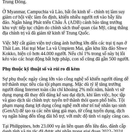
Trung Đông.
Ở Myanmar, Campuchia và Lào, bất ổn kinh tế - chính trị làm suy
giảm cơ hội việc làm ổn định, khiến nhiều người rơi vào bẫy lừa
đảo. Ngân hàng Phát triển Châu Á (ADB) cảnh báo tăng trưởng
khu vực tiếp tục chậm do chính sách thuế quan của Mỹ, căng thẳng
địa chính trị và đà giảm từ kinh tế Trung Quốc.
Việc Mỹ cắt giảm viện trợ cũng ảnh hưởng lớn đến các trại tị nạn ở
Thái Lan. Hai trại Mae La và Umpiem Mai, gần khu lừa đảo Shwe
Kokko, hiện có hơn 44.000 người. Nếu chỉ 1% trong số này bị lôi
kéo vào các hoạt động bất hợp pháp, con số cũng đã gần 500 người.
Phụ thuộc kỹ thuật số và rủi ro đi kèm
Sự phụ thuộc ngày càng lớn vào công nghệ số khiến người dùng dễ
trở thành mục tiêu của tội phạm mạng. Mặc dù tỷ lệ tăng trưởng
người dùng Internet toàn cầu chỉ khoảng 2% mỗi năm, hành vi sử
dụng mạng đã thay đổi đáng kể sau đại dịch, khi làm việc, học tập
và giao dịch tài chính trực tuyến trở thành thói quen phổ biến. Tội
phạm mạng đang lợi dụng công nghệ mới như trí tuệ nhân tạo sinh
(GenAI) để tạo ra các nền tảng giả mạo, từ cổng tuyển dụng, dịch
vụ ngân hàng đến tổng đài hỗ trợ, với mức độ tinh vi ngày càng cao.
Tại Philippines, hơn 23.000 vụ án liên quan đến lừa đảo, đánh cắp
danh tính và tin tặc đã được ghi nhận trong giai đoạn 2022–2024.