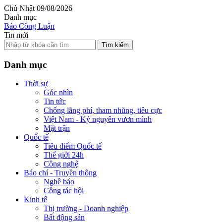
Chủ Nhật 09/08/2026
Danh mục
Báo Công Luận
Tin mới
Tìm kiếm
Danh mục
Thời sự
Góc nhìn
Tin tức
Chống lãng phí, tham nhũng, tiêu cực
Việt Nam - Kỷ nguyên vươn mình
Mặt trận
Quốc tế
Tiêu điểm Quốc tế
Thế giới 24h
Công nghệ
Báo chí - Truyền thông
Nghề báo
Công tác hội
Kinh tế
Thị trường - Doanh nghiệp
Bất động sản