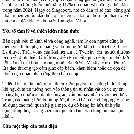
Thái Lan chứng kiến mức tăng 112% tin nhắn và cuộc gọi lừa đảo
trong năm 2024. Ngay cả Singapore, nơi có dân trí số cao, cũng ghi
nhận nhiều vụ lừa đảo liên quan đến các băng nhóm tội phạm xuyên
quốc gia, đặc biệt ở khu vực Tam giác Vàng.
Yếu tố tâm lý và thiên kiến nhận thức
Bên cạnh yếu tố kinh tế và công nghệ, tâm lý con người cũng là
điểm yếu bị tội phạm mạng và buôn người khai thác triệt để. Theo
Lý thuyết Triển vọng của Kahneman và Tversky, con người thường
ra quyết định thiếu lý trí trong điều kiện bất định, dễ bị chi phối bởi
nỗi sợ mất mát hơn là mong muốn đạt được. Vì vậy, các chiêu trò
lừa đảo thường tạo cảm giác cấp bách, khan hiếm hoặc đe dọa để
khiến nạn nhân phản ứng theo bản năng.
Thiên kiến nhận thức như “thiên kiến quyền lực” cũng bị lợi dụng,
khi người ta tin tưởng hơn vào thông tin từ nhân vật có vẻ uy tín,
chẳng hạn như mạo danh công an, cán bộ hay nhân viên điện lực.
Trong các mạng lưới buôn người, thay vì bắt cóc, chúng ngày càng
sử dụng các mối quan hệ giả mạo, dụ dỗ bằng lời hứa tình yêu,
cộng đồng hoặc công việc ổn định để đánh vào lòng tin của nạn
nhân.
Cần một tiếp cận toàn diện