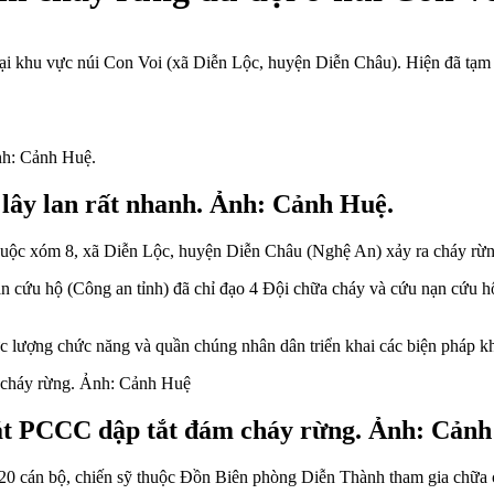
i khu vực núi Con Voi (xã Diễn Lộc, huyện Diễn Châu). Hiện đã tạm 
 lây lan rất nhanh. Ảnh: Cảnh Huệ.
huộc xóm 8, xã Diễn Lộc, huyện Diễn Châu (Nghệ An) xảy ra cháy rừn
n cứu hộ (Công an tỉnh) đã chỉ đạo 4 Đội chữa cháy và cứu nạn cứu h
 lượng chức năng và quần chúng nhân dân triển khai các biện pháp kh
sát PCCC dập tắt đám cháy rừng. Ảnh: Cản
0 cán bộ, chiến sỹ thuộc Đồn Biên phòng Diễn Thành tham gia chữa 