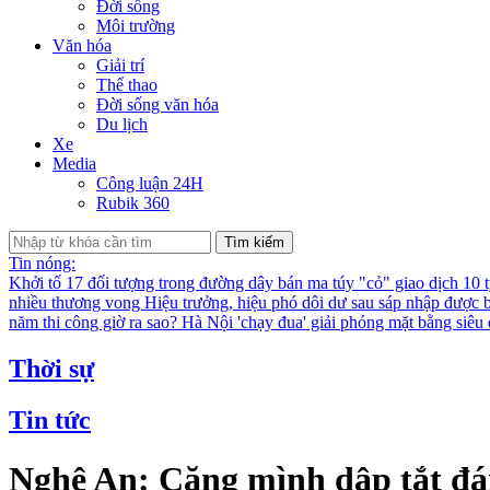
Đời sống
Môi trường
Văn hóa
Giải trí
Thể thao
Đời sống văn hóa
Du lịch
Xe
Media
Công luận 24H
Rubik 360
Tìm kiếm
Tin nóng:
Khởi tố 17 đối tượng trong đường dây bán ma túy "cỏ" giao dịch 10 
nhiều thương vong
Hiệu trưởng, hiệu phó dôi dư sau sáp nhập được bố
năm thi công giờ ra sao?
Hà Nội 'chạy đua' giải phóng mặt bằng siê
Thời sự
Tin tức
Nghệ An: Căng mình dập tắt đá