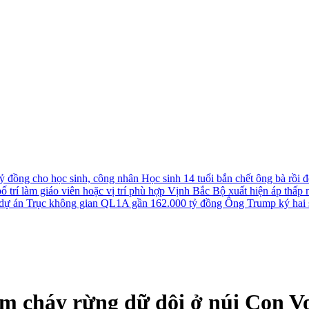
tỷ đồng cho học sinh, công nhân
Học sinh 14 tuổi bắn chết ông bà rồi đê
 trí làm giáo viên hoặc vị trí phù hợp
Vịnh Bắc Bộ xuất hiện áp thấp nh
u dự án Trục không gian QL1A gần 162.000 tỷ đồng
Ông Trump ký hai s
m cháy rừng dữ dội ở núi Con V