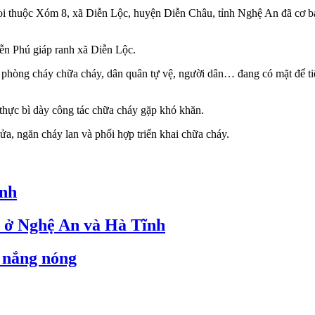
oi thuộc Xóm 8, xã Diễn Lộc, huyện Diễn Châu, tỉnh Nghệ An đã cơ b
ễn Phú giáp ranh xã Diễn Lộc.
 phòng cháy chữa cháy, dân quân tự vệ, người dân… đang có mặt để ti
ó thực bì dày công tác chữa cháy gặp khó khăn.
a, ngăn cháy lan và phối hợp triển khai chữa cháy.
ĩnh
p ở Nghệ An và Hà Tĩnh
 nắng nóng