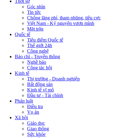
Thời sự
Góc nhìn
Tin tức
Chống lãng phí, tham nhũng, tiêu cực
Việt Nam - Kỷ nguyên vươn mình
Mặt trận
Quốc tế
Tiêu điểm Quốc tế
Thế giới 24h
Công nghệ
Báo chí - Truyền thông
Nghề báo
Công tác hội
Kinh tế
Thị trường - Doanh nghiệp
Bất động sản
Kinh tế vĩ mô
Đầu tư - Tài chính
Pháp luật
Điều tra
Vụ án
Xã hội
Giáo dục
Giao thông
Sức khỏe