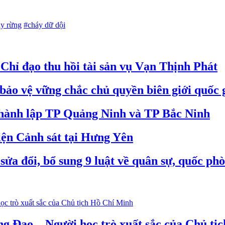
y rừng
#cháy dữ dội
hỉ đạo thu hồi tài sản vụ Vạn Thịnh Phát
bảo vệ vững chắc chủ quyền biên giới quốc 
 thành lập TP Quảng Ninh và TP Bắc Ninh
iện Cảnh sát tại Hưng Yên
ửa đổi, bổ sung 9 luật về quân sự, quốc ph
g Đạo – Người học trò xuất sắc của Chủ tị