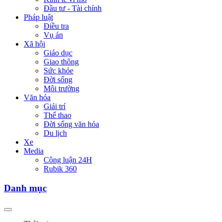
Đầu tư - Tài chính
Pháp luật
Điều tra
Vụ án
Xã hội
Giáo dục
Giao thông
Sức khỏe
Đời sống
Môi trường
Văn hóa
Giải trí
Thể thao
Đời sống văn hóa
Du lịch
Xe
Media
Công luận 24H
Rubik 360
Danh mục