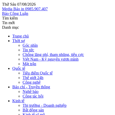
Thứ Sáu 07/08/2026
Media
Báo in
0985.907.407
Báo Công Luận
Tìm kiếm
Tin mới
Danh mục
Trang chủ
Thời sự
Góc nhìn
Tin tức
Chống lãng phí, tham nhũng, tiêu cực
Việt Nam - Kỷ nguyên vươn mình
Mặt trận
Quốc tế
Tiêu điểm Quốc tế
Thế giới 24h
Công nghệ
Báo chí - Truyền thông
Nghề báo
Công tác hội
Kinh tế
Thị trường - Doanh nghiệp
Bất động sản
Kinh tế vĩ mô