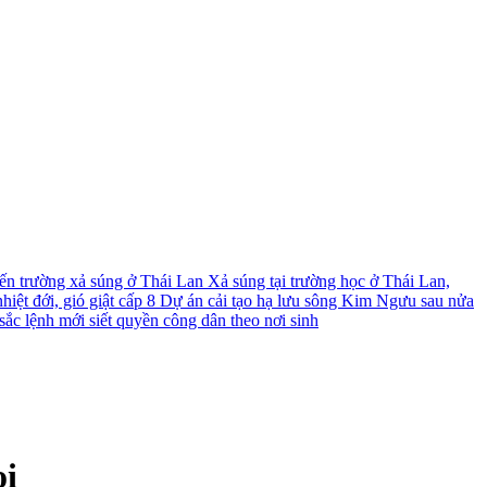
́n trường xả súng ở Thái Lan
Xả súng tại trường học ở Thái Lan,
iệt đới, gió giật cấp 8
Dự án cải tạo hạ lưu sông Kim Ngưu sau nửa
ắc lệnh mới siết quyền công dân theo nơi sinh
oi