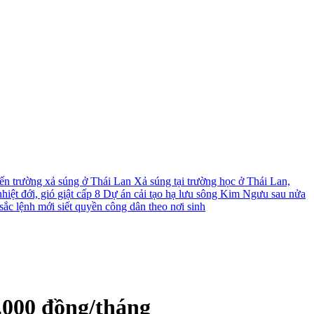
́n trường xả súng ở Thái Lan
Xả súng tại trường học ở Thái Lan,
iệt đới, gió giật cấp 8
Dự án cải tạo hạ lưu sông Kim Ngưu sau nửa
ắc lệnh mới siết quyền công dân theo nơi sinh
.000 đồng/tháng