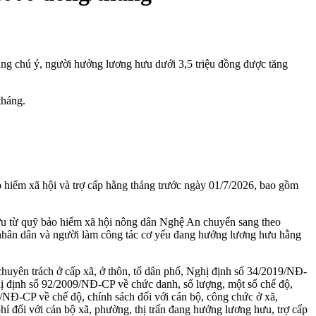
g chú ý, người hưởng lương hưu dưới 3,5 triệu đồng được tăng
tháng.
o hiểm xã hội và trợ cấp hằng tháng trước ngày 01/7/2026, bao gồm
 hưu từ quỹ bảo hiểm xã hội nông dân Nghệ An chuyển sang theo
nhân dân và người làm công tác cơ yếu đang hưởng lương hưu hằng
huyên trách ở cấp xã, ở thôn, tổ dân phố, Nghị định số 34/2019/NĐ-
hị định số 92/2009/NĐ-CP về chức danh, số lượng, một số chế độ,
/NĐ-CP về chế độ, chính sách đối với cán bộ, công chức ở xã,
í đối với cán bộ xã, phường, thị trấn đang hưởng lương hưu, trợ cấp