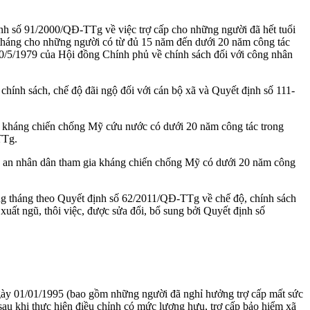
ịnh số 91/2000/QĐ-TTg về việc trợ cấp cho những người đã hết tuổi
 tháng cho những người có từ đủ 15 năm đến dưới 20 năm công tác
30/5/1979 của Hội đồng Chính phủ về chính sách đối với công nhân
hính sách, chế độ đãi ngộ đối với cán bộ xã và Quyết định số 111-
a kháng chiến chống Mỹ cứu nước có dưới 20 năm công tác trong
TTg.
g an nhân dân tham gia kháng chiến chống Mỹ có dưới 20 năm công
ng tháng theo Quyết định số 62/2011/QĐ-TTg về chế độ, chính sách
uất ngũ, thôi việc, được sửa đổi, bổ sung bởi Quyết định số
c ngày 01/01/1995 (bao gồm những người đã nghỉ hưởng trợ cấp mất sức
au khi thực hiện điều chỉnh có mức lương hưu, trợ cấp bảo hiểm xã