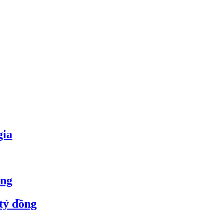
gia
òng
tỷ đồng