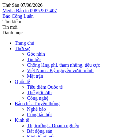
Thứ Sáu 07/08/2026
Media
Báo in
0985.907.407
Báo Công Luận
Tìm kiếm
Tin mới
Danh mục
Trang chủ
Thời sự
Góc nhìn
Tin tức
Chống lãng phí, tham nhũng, tiêu cực
Việt Nam - Kỷ nguyên vươn mình
Mặt trận
Quốc tế
Tiêu điểm Quốc tế
Thế giới 24h
Công nghệ
Báo chí - Truyền thông
Nghề báo
Công tác hội
Kinh tế
Thị trường - Doanh nghiệp
Bất động sản
Kinh tế vĩ mô