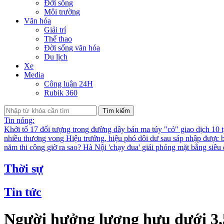
Đời sống
Môi trường
Văn hóa
Giải trí
Thể thao
Đời sống văn hóa
Du lịch
Xe
Media
Công luận 24H
Rubik 360
Tìm kiếm
Tin nóng:
Khởi tố 17 đối tượng trong đường dây bán ma túy "cỏ" giao dịch 10 
nhiều thương vong
Hiệu trưởng, hiệu phó dôi dư sau sáp nhập được bố
năm thi công giờ ra sao?
Hà Nội 'chạy đua' giải phóng mặt bằng siê
Thời sự
Tin tức
Người hưởng lương hưu dưới 3,