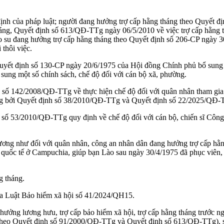
ịnh của pháp luật; người đang hưởng trợ cấp hằng tháng theo Quyết đ
tháng, Quyết định số 613/QĐ-TTg ngày 06/5/2010 về việc trợ cấp hằng
cao su đang hưởng trợ cấp hằng tháng theo Quyết định số 206-CP ngày 
thôi việc.
Quyết định số 130-CP ngày 20/6/1975 của Hội đồng Chính phủ bổ sung c
ung một số chính sách, chế độ đối với cán bộ xã, phường.
h số 142/2008/QĐ-TTg về thực hiện chế độ đối với quân nhân tham gi
sung bởi Quyết định số 38/2010/QĐ-TTg và Quyết định số 22/2025/QĐ-
h số 53/2010/QĐ-TTg quy định về chế độ đối với cán bộ, chiến sĩ Côn
ương như đối với quân nhân, công an nhân dân đang hưởng trợ cấp hằ
 quốc tế ở Campuchia, giúp bạn Lào sau ngày 30/4/1975 đã phục viên, x
g tháng.
của Luật Bảo hiểm xã hội số 41/2024/QH15.
ghỉ hưởng lương hưu, trợ cấp bảo hiểm xã hội, trợ cấp hằng tháng trướ
p theo Quyết định số 91/2000/QĐ-TTg và Quyết định số 613/QĐ-TTg), s