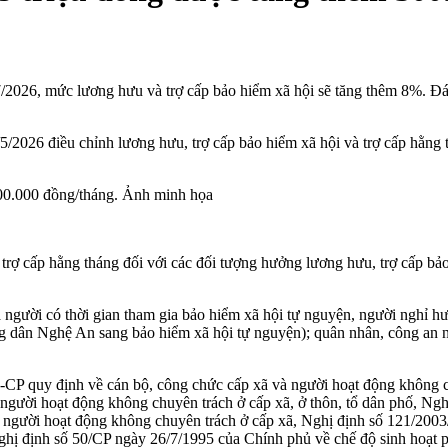
026, mức lương hưu và trợ cấp bảo hiểm xã hội sẽ tăng thêm 8%. Đán
2026 điều chỉnh lương hưu, trợ cấp bảo hiểm xã hội và trợ cấp hằng 
00.000 đồng/tháng. Ảnh minh họa
trợ cấp hằng tháng đối với các đối tượng hưởng lương hưu, trợ cấp bả
ả người có thời gian tham gia bảo hiểm xã hội tự nguyện, người nghỉ
 dân Nghệ An sang bảo hiểm xã hội tự nguyện); quân nhân, công an 
Đ-CP quy định về cán bộ, công chức cấp xã và người hoạt động không c
 người hoạt động không chuyên trách ở cấp xã, ở thôn, tổ dân phố, Ng
ng người hoạt động không chuyên trách ở cấp xã, Nghị định số 121/2003
hị định số 50/CP ngày 26/7/1995 của Chính phủ về chế độ sinh hoạt ph