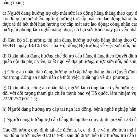
hằng tháng.
c) Người đang hưởng trợ cấp mất sức lao động hằng tháng theo quy đ
lao động tại thời điểm ngừng hưởng trợ cấp mất sức lao động hằng 
thực tế đã hết thời hạn hưởng trợ cấp mất sức lao động; công nhân 
mới giải phóng làm nghề nặng nhọc, có hại sức khỏe nay già yếu phải 
d) Cán bộ xã, phường, thị trấn đang hưởng trợ cấp hằng tháng theo 
HĐBT ngày 13/10/1981 của Hội đồng Bộ trưởng về việc sửa đổi, bổ s
đ) Quân nhân đang hưởng chế độ trợ cấp hằng tháng theo Quyết địn
quân đội đã phục viên, xuất ngũ về địa phương, được sửa đổi, bổ 
e) Công an nhân dân đang hưởng trợ cấp hằng tháng theo Quyết địn
tác trong Công an nhân dân đã thôi việc, xuất ngũ về địa phương.
g) Quân nhân, công an nhân dân, người làm công tác cơ yếu hưởng l
đối với đối tượng tham gia chiến tranh bảo vệ Tổ quốc, làm nhiệm vụ
22/2025/QĐ-TTg.
h) Người đang hưởng trợ cấp tai nạn lao động, bệnh nghề nghiệp hằn
i) Người đang hưởng trợ cấp hằng tháng theo quy định tại Điều 23 
Các đối tượng quy định tại các điểm a, b, c, d, đ, e và g nêu trên n
lao động trước ngày 01/01/1995, sau đó được tiếp tục hưởng trợ cấ