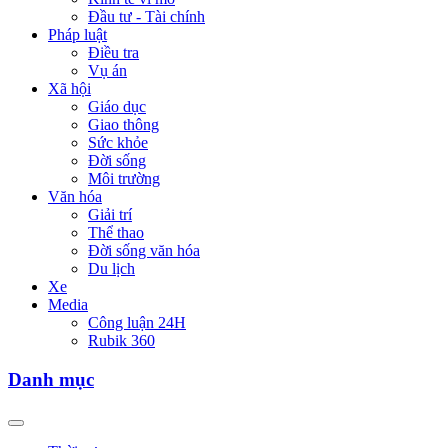
Đầu tư - Tài chính
Pháp luật
Điều tra
Vụ án
Xã hội
Giáo dục
Giao thông
Sức khỏe
Đời sống
Môi trường
Văn hóa
Giải trí
Thể thao
Đời sống văn hóa
Du lịch
Xe
Media
Công luận 24H
Rubik 360
Danh mục