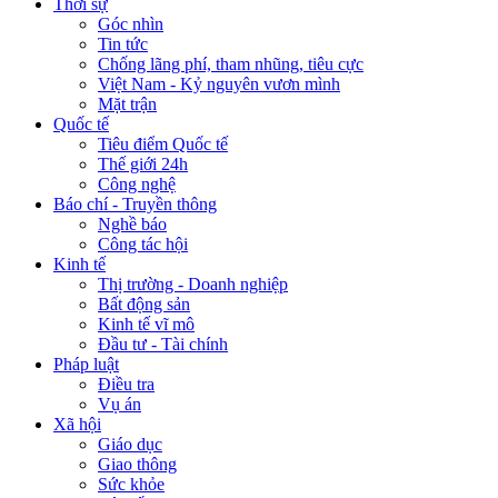
Thời sự
Góc nhìn
Tin tức
Chống lãng phí, tham nhũng, tiêu cực
Việt Nam - Kỷ nguyên vươn mình
Mặt trận
Quốc tế
Tiêu điểm Quốc tế
Thế giới 24h
Công nghệ
Báo chí - Truyền thông
Nghề báo
Công tác hội
Kinh tế
Thị trường - Doanh nghiệp
Bất động sản
Kinh tế vĩ mô
Đầu tư - Tài chính
Pháp luật
Điều tra
Vụ án
Xã hội
Giáo dục
Giao thông
Sức khỏe