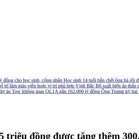
tỷ đồng cho học sinh, công nhân
Học sinh 14 tuổi bắn chết ông bà rồi đê
 trí làm giáo viên hoặc vị trí phù hợp
Vịnh Bắc Bộ xuất hiện áp thấp nh
u dự án Trục không gian QL1A gần 162.000 tỷ đồng
Ông Trump ký hai s
5 triệu đồng được tăng thêm 300