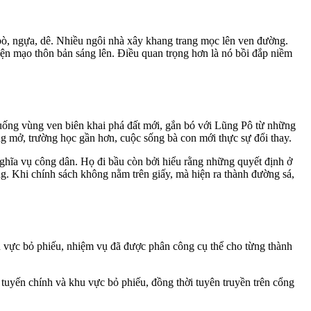
bò, ngựa, dê. Nhiều ngôi nhà xây khang trang mọc lên ven đường.
ện mạo thôn bản sáng lên. Điều quan trọng hơn là nó bồi đắp niềm
ống vùng ven biên khai phá đất mới, gắn bó với Lũng Pô từ những
ng mở, trường học gần hơn, cuộc sống bà con mới thực sự đổi thay.
nghĩa vụ công dân. Họ đi bầu còn bởi hiểu rằng những quyết định ở
ng. Khi chính sách không nằm trên giấy, mà hiện ra thành đường sá,
u vực bỏ phiếu, nhiệm vụ đã được phân công cụ thể cho từng thành
 tuyến chính và khu vực bỏ phiếu, đồng thời tuyên truyền trên cổng