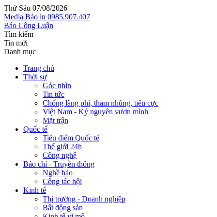
Thứ Sáu 07/08/2026
Media
Báo in
0985.907.407
Báo Công Luận
Tìm kiếm
Tin mới
Danh mục
Trang chủ
Thời sự
Góc nhìn
Tin tức
Chống lãng phí, tham nhũng, tiêu cực
Việt Nam - Kỷ nguyên vươn mình
Mặt trận
Quốc tế
Tiêu điểm Quốc tế
Thế giới 24h
Công nghệ
Báo chí - Truyền thông
Nghề báo
Công tác hội
Kinh tế
Thị trường - Doanh nghiệp
Bất động sản
Kinh tế vĩ mô