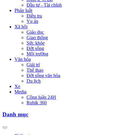
Đầu tư - Tài chính
Pháp luật
Điều tra
Vụ án
Xã hội
Giáo dục
Giao thông
Sức khỏe
Đời sống
Môi trường
Văn hóa
Giải trí
Thể thao
Đời sống văn hóa
Du lịch
Xe
Media
Công luận 24H
Rubik 360
Danh mục