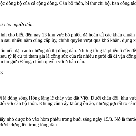
c đồng bộ của cả cộng đồng. Cán bộ thôn, bí thư chi bộ, ban công tác 
cử cho người dân.
h cho biết, đến nay 13 khu vực bỏ phiếu đã hoàn tất các khâu chuẩn b
ân sau nhiều năm cùng cấp ủy, chính quyền vượt qua khó khăn, dựng xâ
 lớn nếu đặt cạnh những đô thị đông dân. Nhưng từng lá phiếu ở đây đề
 tỷ lệ cử tri tham gia là công sức của rất nhiều người đã đi vận động
iềm tin giữa Đảng, chính quyền với Nhân dân.
i là dòng sông Hồng lặng lẽ chảy vào đất Việt. Dưới chân đồi, khu vự
o đổi với cán bộ thôn. Khung cảnh ấy không ồn ào, nhưng gợi rất rõ cả
ấy nhỏ được bỏ vào hòm phiếu trong buổi sáng ngày 15/3. Nó là thước 
 được dựng lên trong lòng dân.