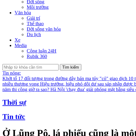
Đời sống
Môi trường
Văn hóa
Giải trí
Thể thao
Đời sống văn hóa
Du lịch
Xe
Media
Công luận 24H
Rubik 360
Tìm kiếm
Tin nóng:
Khởi tố 17 đối tượng trong đường dây bán ma túy "cỏ" giao dịch 10 
nhiều thương vong
Hiệu trưởng, hiệu phó dôi dư sau sáp nhập được bố
năm thi công giờ ra sao?
Hà Nội 'chạy đua' giải phóng mặt bằng siê
Thời sự
Tin tức
Ở Lũng Pô, lá phiếu cũng là mộ