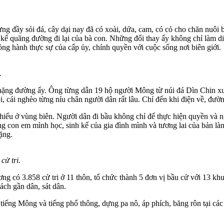
 đầy sỏi đá, cây dại nay đã có xoài, dứa, cam, có cỏ cho chăn nuôi 
ể quãng đường đi lại của bà con. Những đổi thay ấy không chỉ làm di
ồng hành thực sự của cấp ủy, chính quyền với cuộc sống nơi biên giới.
.
chặng đường ấy. Ông từng dẫn 19 hộ người Mông từ núi đá Dìn Chin xu
, cái nghèo từng níu chân người dân rất lâu. Chỉ đến khi điện về, đườ
phiếu ở vùng biên. Người dân đi bầu không chỉ để thực hiện quyền và 
ng con em mình học, sinh kế của gia đình mình và tương lai của bản là
nặng.
cử tri.
 có 3.858 cử tri ở 11 thôn, tổ chức thành 5 đơn vị bầu cử với 13 kh
ách gần dân, sát dân.
tiếng Mông và tiếng phổ thông, dựng pa nô, áp phích, băng rôn tại các