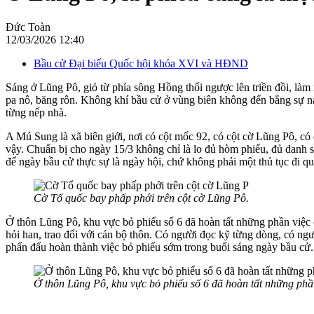
Đức Toàn
12/03/2026 12:40
Bầu cử Đại biểu Quốc hội khóa XVI và HĐND
Sáng ở Lũng Pô, gió từ phía sông Hồng thổi ngược lên triền đồi, là
pa nô, băng rôn. Không khí bầu cử ở vùng biên không đến bằng sự náo
từng nếp nhà.
A Mú Sung là xã biên giới, nơi có cột mốc 92, có cột cờ Lũng Pô, c
vậy. Chuẩn bị cho ngày 15/3 không chỉ là lo đủ hòm phiếu, đủ danh s
để ngày bầu cử thực sự là ngày hội, chứ không phải một thủ tục đi q
Cờ Tổ quốc bay phấp phới trên cột cờ Lũng Pô.
Ở thôn Lũng Pô, khu vực bỏ phiếu số 6 đã hoàn tất những phần việc
hỏi han, trao đổi với cán bộ thôn. Có người đọc kỹ từng dòng, có ngư
phấn đấu hoàn thành việc bỏ phiếu sớm trong buổi sáng ngày bầu cử.
Ở thôn Lũng Pô, khu vực bỏ phiếu số 6 đã hoàn tất những phần