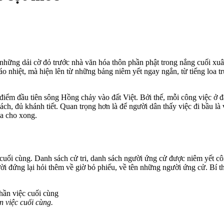
m những dải cờ đỏ trước nhà văn hóa thôn phần phật trong nắng cuối xu
 nhiệt, mà hiện lên từ những bảng niêm yết ngay ngắn, từ tiếng loa t
ó điểm đầu tiên sông Hồng chảy vào đất Việt. Bởi thế, mỗi công việc
ách, đủ khánh tiết. Quan trọng hơn là để người dân thấy việc đi bầu là
ua cho xong.
 cuối cùng. Danh sách cử tri, danh sách người ứng cử được niêm yết c
ời đứng lại hỏi thêm về giờ bỏ phiếu, về tên những người ứng cử. Bí th
 việc cuối cùng.