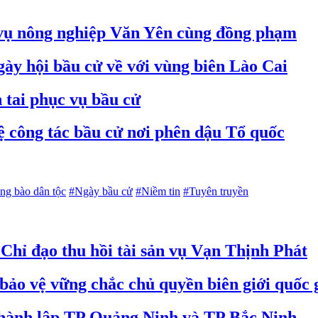
 vụ nông nghiệp Văn Yên cùng đồng phạm
gày hội bầu cử về với vùng biên Lào Cai
 tai phục vụ bầu cử
ệ công tác bầu cử nơi phên dậu Tổ quốc
ng bào dân tộc
#Ngày bầu cử
#Niềm tin
#Tuyên truyền
hỉ đạo thu hồi tài sản vụ Vạn Thịnh Phát
bảo vệ vững chắc chủ quyền biên giới quốc 
 thành lập TP Quảng Ninh và TP Bắc Ninh