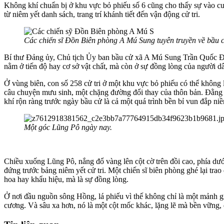
Không khí chuẩn bị ở khu vực bỏ phiếu số 6 cũng cho thấy sự vào cuộ
từ niêm yết danh sách, trang trí khánh tiết đến vận động cử tri.
Các chiến sĩ Đồn Biên phòng A Mú Sung tuyên truyền về bầu 
Bí thư Đảng ủy, Chủ tịch Ủy ban bầu cử xã A Mú Sung Trần Quốc Địn
nằm ở tiến độ hay cơ sở vật chất, mà còn ở sự đồng lòng của người d
Ở vùng biên, con số 258 cử tri ở một khu vực bỏ phiếu có thể không
câu chuyện mưu sinh, một chặng đường đổi thay của thôn bản. Đằng sau
khí rộn ràng trước ngày bầu cử là cả một quá trình bền bỉ vun đắp n
Một góc Lũng Pô ngày nay.
Chiều xuống Lũng Pô, nắng đổ vàng lên cột cờ trên đồi cao, phía dướ
đứng trước bảng niêm yết cử tri. Một chiến sĩ biên phòng ghé lại tra
hoa hay khẩu hiệu, mà là sự đồng lòng.
Ở nơi đầu nguồn sông Hồng, lá phiếu vì thế không chỉ là một mảnh gi
cương. Và sâu xa hơn, nó là một cột mốc khác, lặng lẽ mà bền vững,