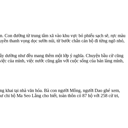
ân. Con đường từ trung tâm xã vào khu vực bỏ phiếu sạch sẽ, rực màu
ruyền thanh vọng dọc sườn núi, từ bước chân cán bộ đi từng ngõ nhỏ,
 ở đây dường như đều mang thêm một lớp ý nghĩa. Chuyện bầu cử cũng
 việc của mình, việc nước cũng gắn với cuộc sống của bản làng mình,
ông khai tại nhà văn hóa. Bà con người Mông, người Dao ghé xem,
ư chi bộ Ma Seo Lằng cho biết, toàn thôn có 87 hộ với 258 cử tri,