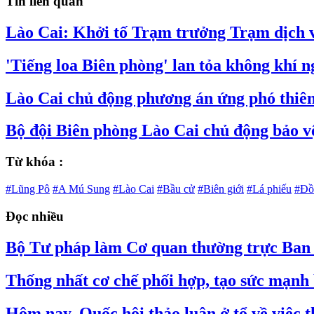
Tin liên quan
Lào Cai: Khởi tố Trạm trưởng Trạm dịch
'Tiếng loa Biên phòng' lan tỏa không khí n
Lào Cai chủ động phương án ứng phó thiên
Bộ đội Biên phòng Lào Cai chủ động bảo v
Từ khóa :
#Lũng Pô
#A Mú Sung
#Lào Cai
#Bầu cử
#Biên giới
#Lá phiếu
#Đồ
Đọc nhiều
Bộ Tư pháp làm Cơ quan thường trực Ban C
Thống nhất cơ chế phối hợp, tạo sức mạnh 
Hôm nay, Quốc hội thảo luận ở tổ về việc