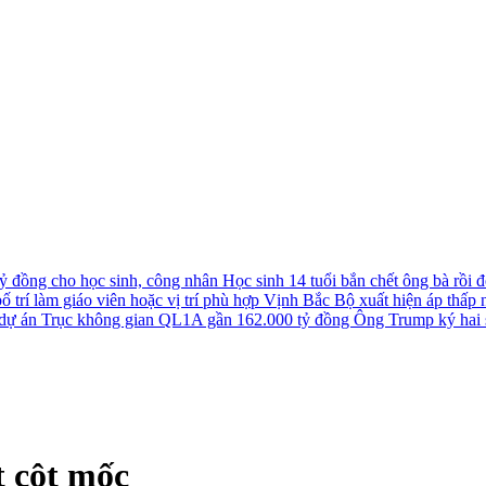
tỷ đồng cho học sinh, công nhân
Học sinh 14 tuổi bắn chết ông bà rồi đê
 trí làm giáo viên hoặc vị trí phù hợp
Vịnh Bắc Bộ xuất hiện áp thấp nh
u dự án Trục không gian QL1A gần 162.000 tỷ đồng
Ông Trump ký hai s
t cột mốc