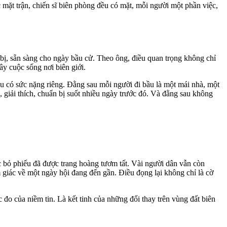
mặt trận, chiến sĩ biên phòng đều có mặt, mỗi người một phần việc,
ị, sẵn sàng cho ngày bầu cử. Theo ông, điều quan trọng không chỉ
y cuộc sống nơi biên giới.
u có sức nặng riêng. Đằng sau mỗi người đi bầu là một mái nhà, một
, giải thích, chuẩn bị suốt nhiều ngày trước đó. Và đằng sau không
c bỏ phiếu đã được trang hoàng tươm tất. Vài người dân vẫn còn
m giác về một ngày hội đang đến gần. Điều đọng lại không chỉ là cờ
đo của niềm tin. Là kết tinh của những đổi thay trên vùng đất biên