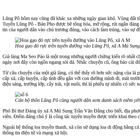
Lũng Pô hôm nay cũng đã khác xa những ngày gian khó. Vùng đất từng
Tuyến Lũng Pô - Bản Pho được bê tông hóa, mở rộng, rút ngắn đáng k
tin của người dân vào chủ trương đúng, vào cách làm trúng, vào sự đ
Hoa gạo đỏ rực trên tuyến đường vào Lũng Pô, xã A Mú Sung
Già làng Ma Seo Páo là một trong những người chứng kiến rõ nhất 
ngày nơi đây còn ngổn ngang sỏi đá. Nhắc chuyện cũ, ông bảo cái đói
Từ câu chuyện của một già làng, có thể thấy rõ hơn sức nặng của lá 
cấp xã, cấp huyện, cấp tỉnh đều gắn với con đường mình đi, mái trườ
điện sáng, trường lớp, cây trái, vật nuôi, thì lá phiếu tự nhiên có sức 
Cán bộ thôn Lũng Pô cùng người dân xem danh sách niêm yết 
Phó Bí thư Đảng ủy xã A Mú Sung Trần Văn Đằng cho biết, địa phương
viên. Điểm đáng chú ý là công tác tuyên truyền được triển khai theo c
Ngoài hệ thống loa truyền thanh, xã còn sử dụng loa di động bằng cả 
thông tin điện tử và mạng xã hội.