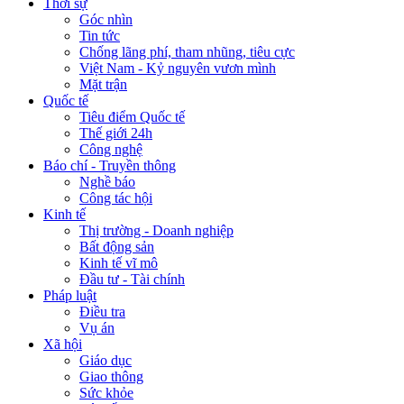
Thời sự
Góc nhìn
Tin tức
Chống lãng phí, tham nhũng, tiêu cực
Việt Nam - Kỷ nguyên vươn mình
Mặt trận
Quốc tế
Tiêu điểm Quốc tế
Thế giới 24h
Công nghệ
Báo chí - Truyền thông
Nghề báo
Công tác hội
Kinh tế
Thị trường - Doanh nghiệp
Bất động sản
Kinh tế vĩ mô
Đầu tư - Tài chính
Pháp luật
Điều tra
Vụ án
Xã hội
Giáo dục
Giao thông
Sức khỏe