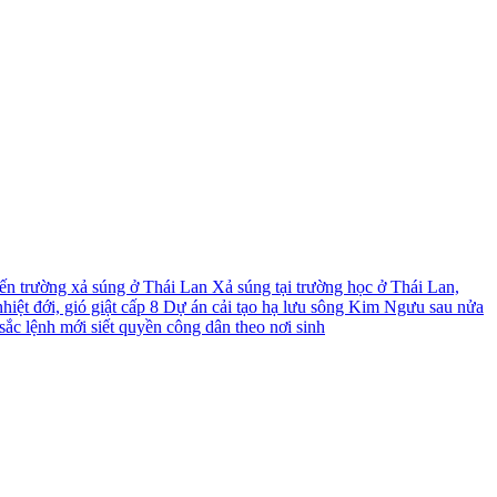
́n trường xả súng ở Thái Lan
Xả súng tại trường học ở Thái Lan,
iệt đới, gió giật cấp 8
Dự án cải tạo hạ lưu sông Kim Ngưu sau nửa
ắc lệnh mới siết quyền công dân theo nơi sinh