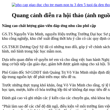
Quang cảnh diễn ra hội thảo (ảnh nguồ
Nâng cao chất lượng giáo viên đáp ứng nhu cầu phổ cập
GS.TS Nguyễn Văn Minh, nguyên Hiệu trưởng Trường Đại học Sư phạm 
khu công nghiệp, khu chế xuất đồng thời lưu ý cần có các quy định cụ 
GS.TSKH Dương Quý Sỹ đã có những trao đổi, góp ý về chính sách ưu đ
hình, mô hình trong bậc học mầm non.
Dựa trên quan điểm về quyền trẻ em và cho rằng việc ban hành Nghị 
tăng cơ hội tiếp cận giáo dục, giảm bớt được gánh nặng cho xã hội. 
Phó Giám đốc Sở GDĐT tỉnh Quảng Trị Võ Văn Minh nhận định đây là
tập trung nguồn lực để phát triển mục tiêu đề ra.
Trước những thực trạng khó khăn, ông Võ Văn Minh cho rằng, tỷ lệ ki
học tạm, mượn, kiên cố hóa trường lớp thì sẽ không đạt mục tiêu đề r
Đánh giá cao và ghi nhận các ý kiến của các chuyên gia, nhà khoa h
“Phải làm sao để các chế độ đãi ngộ, điều kiện về môi trường làm vi