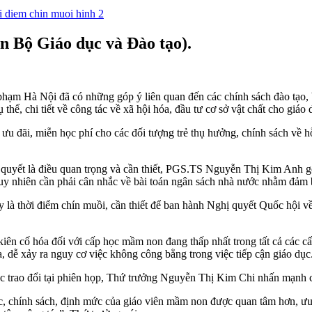
n Bộ Giáo dục và Đào tạo).
Hà Nội đã có những góp ý liên quan đến các chính sách đào tạo, bồi
thể, chi tiết về công tác về xã hội hóa, đầu tư cơ sở vật chất cho giá
ãi, miễn học phí cho các đối tượng trẻ thụ hưởng, chính sách về hỗ t
quyết là điều quan trọng và cần thiết, PGS.TS Nguyễn Thị Kim Anh góp
Tuy nhiên cần phải cân nhắc về bài toán ngân sách nhà nước nhằm đảm b
 thời điểm chín muồi, cần thiết để ban hành Nghị quyết Quốc hội về 
ên cố hóa đối với cấp học mầm non đang thấp nhất trong tất cả các cấ
a, dễ xảy ra nguy cơ việc không công bằng trong việc tiếp cận giáo dục
ọc trao đổi tại phiên họp, Thứ trưởng Nguyễn Thị Kim Chi nhấn mạnh 
ệc, chính sách, định mức của giáo viên mầm non được quan tâm hơn, ưu 