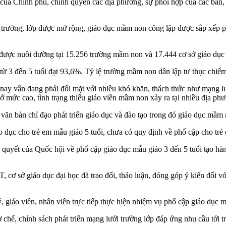
của Chính phủ, chính quyền các địa phương, sự phối hợp của các ban, ng
i trường, lớp được mở rộng, giáo dục mầm non công lập được sắp xếp 
i được nuôi dưỡng tại 15.256 trường mầm non và 17.444 cơ sở giáo dục
áo từ 3 đến 5 tuổi đạt 93,6%. Tỷ lệ trường mầm non dân lập tư thục c
y vẫn đang phải đối mặt với nhiều khó khăn, thách thức như mạng lưới
ờ ở mức cao, tình trạng thiếu giáo viên mầm non xảy ra tại nhiều địa
n bản chỉ đạo phát triển giáo dục và đào tạo trong đó giáo dục mầm n
 dục cho trẻ em mẫu giáo 5 tuổi, chưa có quy định về phổ cập cho trẻ 
ị quyết của Quốc hội về phổ cập giáo dục mẫu giáo 3 đến 5 tuổi tạo hà
 cơ sở giáo dục đại học đã trao đổi, thảo luận, đóng góp ý kiến đối v
ý, giáo viên, nhân viên trực tiếp thực hiện nhiệm vụ phổ cập giáo dục m
 chế, chính sách phát triển mạng lưới trường lớp đáp ứng nhu cầu tới t