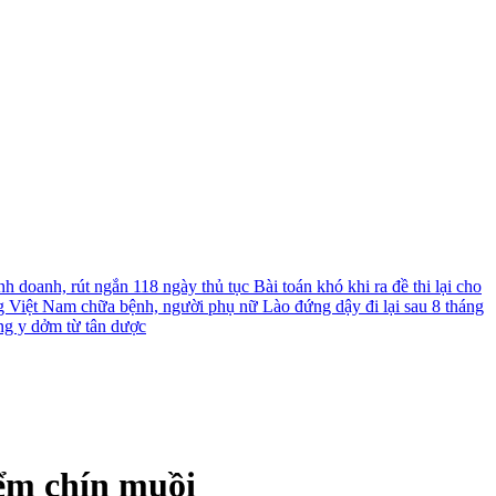
nh doanh, rút ngắn 118 ngày thủ tục
Bài toán khó khi ra đề thi lại cho
g Việt Nam chữa bệnh, người phụ nữ Lào đứng dậy đi lại sau 8 tháng
ng y dởm từ tân dược
iểm chín muồi