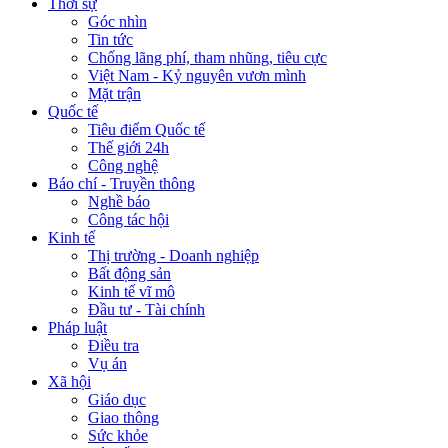
Thời sự
Góc nhìn
Tin tức
Chống lãng phí, tham nhũng, tiêu cực
Việt Nam - Kỷ nguyên vươn mình
Mặt trận
Quốc tế
Tiêu điểm Quốc tế
Thế giới 24h
Công nghệ
Báo chí - Truyền thông
Nghề báo
Công tác hội
Kinh tế
Thị trường - Doanh nghiệp
Bất động sản
Kinh tế vĩ mô
Đầu tư - Tài chính
Pháp luật
Điều tra
Vụ án
Xã hội
Giáo dục
Giao thông
Sức khỏe