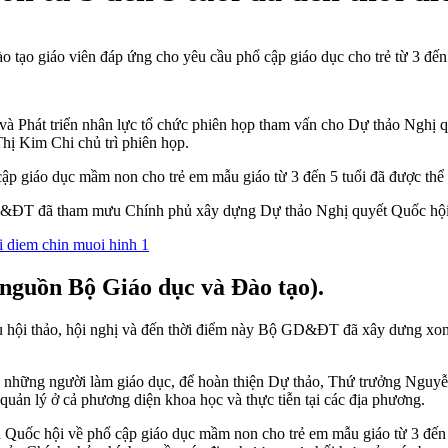
 tạo giáo viên đáp ứng cho yêu cầu phổ cập giáo dục cho trẻ từ 3 đến 
à Phát triển nhân lực tổ chức phiên họp tham vấn cho Dự thảo Nghị 
ị Kim Chi chủ trì phiên họp.
ập giáo dục mầm non cho trẻ em mẫu giáo từ 3 đến 5 tuổi đã được thể
 GD&ĐT đã tham mưu Chính phủ xây dựng Dự thảo Nghị quyết Quốc hội 
nguồn Bộ Giáo dục và Đào tạo).
u hội thảo, hội nghị và đến thời điểm này Bộ GD&ĐT đã xây dưng xo
 những người làm giáo dục, để hoàn thiện Dự thảo, Thứ trưởng Nguy
uản lý ở cả phương diện khoa học và thực tiễn tại các địa phương.
của Quốc hội về phổ cập giáo dục mầm non cho trẻ em mẫu giáo từ 3