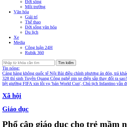
Đời sống
Môi trường
Văn hóa
Giải trí
Thể thao
Đời sống văn hóa
Du lịch
Xe
Media
Công luận 24H
Rubik 360
Tìm kiếm
Tin nóng:
Cảng hàng không quốc tế Nội Bài điều chỉnh phương án đón, trả kh
328 thí sinh Tuyên Quang
Công nghệ pin xe điện sắp thay đổi ra sao
liệt giường
FIFA xin lỗi vụ 'bán World Cup', Chủ tịch Infantino vẫn 
Xã hội
Giáo dục
Phổ cập giáo dục cho trẻ mầm n