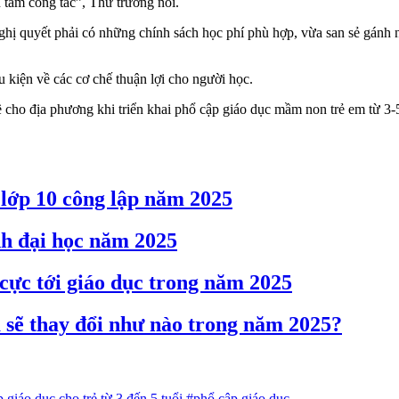
 tâm công tác”, Thứ trưởng nói.
Nghị quyết phải có những chính sách học phí phù hợp, vừa san sẻ gán
iều kiện về các cơ chế thuận lợi cho người học.
cho địa phương khi triển khai phổ cập giáo dục mầm non trẻ em từ 3-5 
 lớp 10 công lập năm 2025
nh đại học năm 2025
 cực tới giáo dục trong năm 2025
 sẽ thay đổi như nào trong năm 2025?
 giáo dục cho trẻ từ 3 đến 5 tuổi
#phổ cập giáo dục