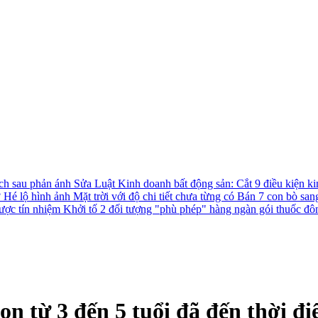
ách sau phản ánh
Sửa Luật Kinh doanh bất động sản: Cắt 9 điều kiện ki
?
Hé lộ hình ảnh Mặt trời với độ chi tiết chưa từng có
Bán 7 con bò san
được tín nhiệm
Khởi tố 2 đối tượng "phù phép" hàng ngàn gói thuốc đô
on từ 3 đến 5 tuổi đã đến thời đ