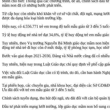
Minh cho biết: Thông qua các chương trình, đề án, chính sách đầu tư 
mầm non đã có những bước phát triển.
Từ cấp học còn nhiều khó khăn về cơ sở vật chất, đội ngũ, mạng lướ
được đa dạng hóa loại hình trường lớp.
Hiện nay, có 4.556.771 trẻ em trong độ tuổi mẫu giáo từ 3 đến 5 tuổ
Tỷ lệ huy động trẻ nhà trẻ đạt 34,6%, tỷ lệ huy động trẻ em mẫu gi
Tuy nhiên, theo Vụ trưởng Nguyễn Bá Minh giáo dục mầm non hiện na
động trẻ nhà trẻ đi học còn ở mức thấp, tỷ lệ phòng học tạm, học nh
Bước vào giai đoạn 2021-2030, Đảng và Nhà nước cũng đã có nhiều vă
Tuy nhiên, hiện nay trong Luật Giáo dục chỉ quy định về phổ cập giáo
Việc sửa đổi Luật Giáo dục cần có lộ trình, do đó, cần ban hành Ngh
em mẫu giáo.
Tại phiên họp, các chuyên gia, nhà khoa học, đại diện các Sở GD&ĐT,
Ưu đãi đối với trẻ em mẫu giáo từ 3 đến 5 tuổi;
Chính sách tuyển dụng, thu hút đội ngũ, ưu đãi đối với cán bộ quản l
Đầu tư phát triển mạng lưới trường, lớp giáo dục mầm non bổ sung cơ