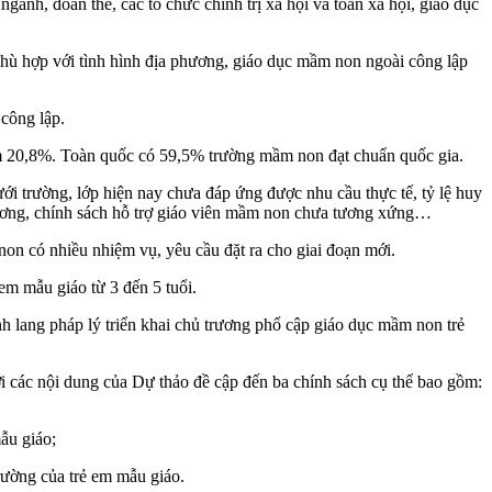
ành, đoàn thể, các tổ chức chính trị xã hội và toàn xã hội, giáo dục
phù hợp với tình hình địa phương, giáo dục mầm non ngoài công lập
 công lập.
hiếm 20,8%. Toàn quốc có 59,5% trường mầm non đạt chuẩn quốc gia.
 trường, lớp hiện nay chưa đáp ứng được nhu cầu thực tế, tỷ lệ huy
 phương, chính sách hỗ trợ giáo viên mầm non chưa tương xứng…
on có nhiều nhiệm vụ, yêu cầu đặt ra cho giai đoạn mới.
em mẫu giáo từ 3 đến 5 tuổi.
nh lang pháp lý triển khai chủ trương phổ cập giáo dục mầm non trẻ
ới các nội dung của Dự thảo đề cập đến ba chính sách cụ thể bao gồm:
ẫu giáo;
rường của trẻ em mẫu giáo.