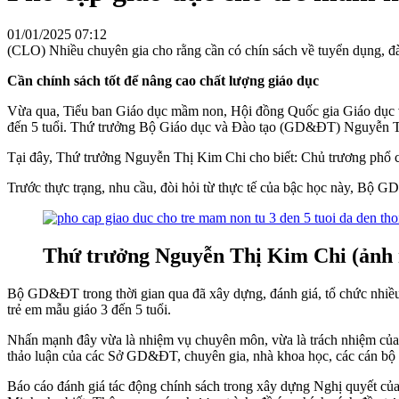
01/01/2025 07:12
(CLO) Nhiều chuyên gia cho rằng cần có chín sách về tuyển dụng, đào
Cần chính sách tốt để nâng cao chất lượng giáo dục
Vừa qua, Tiểu ban Giáo dục mầm non, Hội đồng Quốc gia Giáo dục v
đến 5 tuổi. Thứ trưởng Bộ Giáo dục và Đào tạo (GD&ĐT) Nguyễn Th
Tại đây, Thứ trưởng Nguyễn Thị Kim Chi cho biết: Chủ trương phổ c
Trước thực trạng, nhu cầu, đòi hỏi từ thực tế của bậc học này, Bộ
Thứ trưởng Nguyễn Thị Kim Chi (ảnh 
Bộ GD&ĐT trong thời gian qua đã xây dựng, đánh giá, tổ chức nhiề
trẻ em mẫu giáo 3 đến 5 tuổi.
Nhấn mạnh đây vừa là nhiệm vụ chuyên môn, vừa là trách nhiệm của
thảo luận của các Sở GD&ĐT, chuyên gia, nhà khoa học, các cán bộ q
Báo cáo đánh giá tác động chính sách trong xây dựng Nghị quyết 