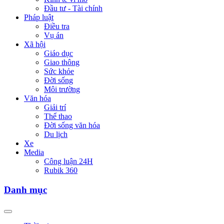
Đầu tư - Tài chính
Pháp luật
Điều tra
Vụ án
Xã hội
Giáo dục
Giao thông
Sức khỏe
Đời sống
Môi trường
Văn hóa
Giải trí
Thể thao
Đời sống văn hóa
Du lịch
Xe
Media
Công luận 24H
Rubik 360
Danh mục