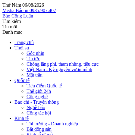
Thứ Năm 06/08/2026
Media
Báo in
0985.907.407
Báo Công Luận
Tìm kiếm
Tin mới
Danh mục
Trang chủ
Thời sự
Góc nhìn
Tin tức
Chống lãng phí, tham nhũng, tiêu cực
Việt Nam - Kỷ nguyên vươn mình
Mặt trận
Quốc tế
Tiêu điểm Quốc tế
Thế giới 24h
Công nghệ
Báo chí - Truyền thông
Nghề báo
Công tác hội
Kinh tế
Thị trường - Doanh nghiệp
Bất động sản
Kinh tế vĩ mô