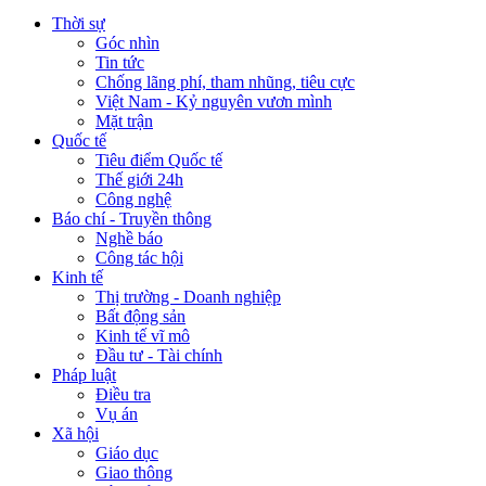
Thời sự
Góc nhìn
Tin tức
Chống lãng phí, tham nhũng, tiêu cực
Việt Nam - Kỷ nguyên vươn mình
Mặt trận
Quốc tế
Tiêu điểm Quốc tế
Thế giới 24h
Công nghệ
Báo chí - Truyền thông
Nghề báo
Công tác hội
Kinh tế
Thị trường - Doanh nghiệp
Bất động sản
Kinh tế vĩ mô
Đầu tư - Tài chính
Pháp luật
Điều tra
Vụ án
Xã hội
Giáo dục
Giao thông