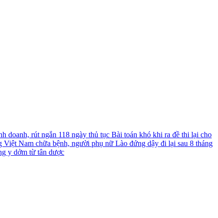
nh doanh, rút ngắn 118 ngày thủ tục
Bài toán khó khi ra đề thi lại cho
g Việt Nam chữa bệnh, người phụ nữ Lào đứng dậy đi lại sau 8 tháng
ng y dởm từ tân dược