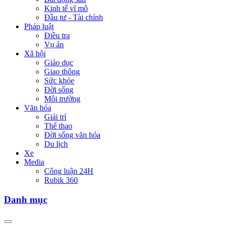
Kinh tế vĩ mô
Đầu tư - Tài chính
Pháp luật
Điều tra
Vụ án
Xã hội
Giáo dục
Giao thông
Sức khỏe
Đời sống
Môi trường
Văn hóa
Giải trí
Thể thao
Đời sống văn hóa
Du lịch
Xe
Media
Công luận 24H
Rubik 360
Danh mục