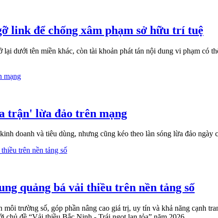
ỡ link để chống xâm phạm sở hữu trí tuệ
lại dưới tên miền khác, còn tài khoản phát tán nội dung vi phạm có thể
a trận' lừa đảo trên mạng
 kinh doanh và tiêu dùng, nhưng cũng kéo theo làn sóng lừa đảo ngày c
ung quảng bá vải thiều trên nền tảng số
ôi trường số, góp phần nâng cao giá trị, uy tín và khả năng cạnh tra
i chủ đề “Vải thiều Bắc Ninh - Trái ngọt lan tỏa” năm 2026.