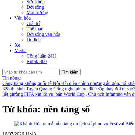
Sức khỏe
Đời sống
Môi trường
Văn hóa
Giải trí
Thể thao
Đời sống văn hóa
Du lịch
Xe
Media
Công luận 24H
Rubik 360
Tìm kiếm
Tin nóng:
Cảng hàng không quốc tế Nội Bài điều chỉnh phương án đón, trả kh
328 thí sinh Tuyên Quang
Công nghệ pin xe điện sắp thay đổi ra sao
liệt giường
FIFA xin lỗi vụ 'bán World Cup', Chủ tịch Infantino vẫn 
Từ khóa: nền tảng số
16/07/2026 11:43