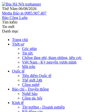
Thứ Năm 06/08/2026
Media
Báo in
0985.907.407
Báo Công Luận
Tìm kiếm
Tin mới
Danh mục
Trang chủ
Thời sự
Góc nhìn
Tin tức
Chống lãng phí, tham nhũng, tiêu cực
Việt Nam - Kỷ nguyên vươn mình
Mặt trận
Quốc tế
Tiêu điểm Quốc tế
Thế giới 24h
Công nghệ
Báo chí - Truyền thông
Nghề báo
Công tác hội
Kinh tế
Thị trường - Doanh nghiệp
Bất động sản