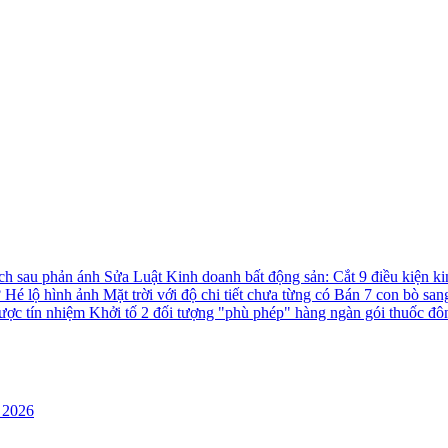
ách sau phản ánh
Sửa Luật Kinh doanh bất động sản: Cắt 9 điều kiện ki
?
Hé lộ hình ảnh Mặt trời với độ chi tiết chưa từng có
Bán 7 con bò san
được tín nhiệm
Khởi tố 2 đối tượng "phù phép" hàng ngàn gói thuốc đô