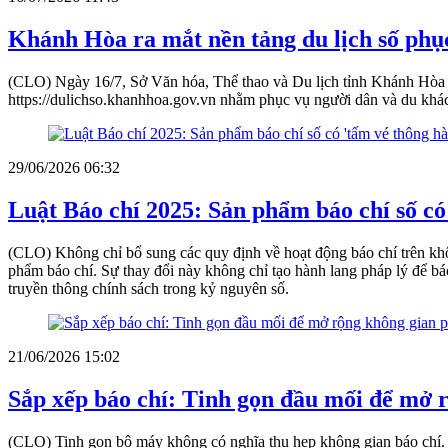
Khánh Hòa ra mắt nền tảng du lịch số phục
(CLO) Ngày 16/7, Sở Văn hóa, Thể thao và Du lịch tỉnh Khánh Hòa c
https://dulichso.khanhhoa.gov.vn nhằm phục vụ người dân và du khá
29/06/2026 06:32
Luật Báo chí 2025: Sản phẩm báo chí số có
(CLO) Không chỉ bổ sung các quy định về hoạt động báo chí trên khôn
phẩm báo chí. Sự thay đổi này không chỉ tạo hành lang pháp lý để bá
truyền thông chính sách trong kỷ nguyên số.
21/06/2026 15:02
Sắp xếp báo chí: Tinh gọn đầu mối để mở r
(CLO) Tinh gọn bộ máy không có nghĩa thu hẹp không gian báo chí. Trá