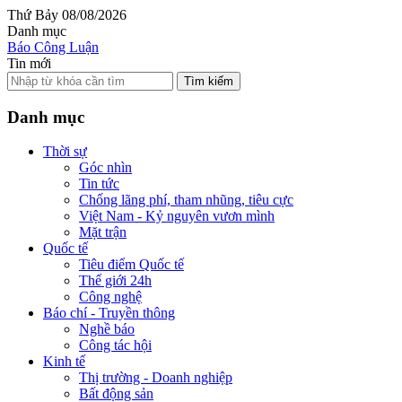
Thứ Bảy 08/08/2026
Danh mục
Báo Công Luận
Tin mới
Tìm kiếm
Danh mục
Thời sự
Góc nhìn
Tin tức
Chống lãng phí, tham nhũng, tiêu cực
Việt Nam - Kỷ nguyên vươn mình
Mặt trận
Quốc tế
Tiêu điểm Quốc tế
Thế giới 24h
Công nghệ
Báo chí - Truyền thông
Nghề báo
Công tác hội
Kinh tế
Thị trường - Doanh nghiệp
Bất động sản