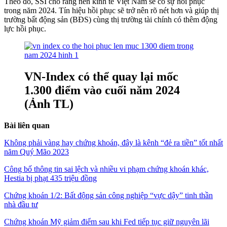
Theo đó, SSI cho rằng nền kinh tế Việt Nam sẽ có sự hồi phục
trong năm 2024. Tín hiệu hồi phục sẽ trở nên rõ nét hơn và giúp thị
trường bất động sản (BĐS) cùng thị trường tài chính có thêm động
lực hồi phục.
VN-Index có thể quay lại mốc
1.300 điểm vào cuối năm 2024
(Ảnh TL)
Bài liên quan
Không phải vàng hay chứng khoán, đây là kênh “đẻ ra tiền” tốt nhất
năm Quý Mão 2023
Công bố thông tin sai lệch và nhiều vi phạm chứng khoán khác,
Hestia bị phạt 435 triệu đồng
Chứng khoán 1/2: Bất động sản công nghiệp “vực dậy” tinh thần
nhà đầu tư
Chứng khoán Mỹ giảm điểm sau khi Fed tiếp tục giữ nguyên lãi