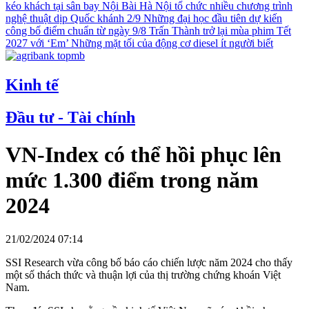
kéo khách tại sân bay Nội Bài
Hà Nội tổ chức nhiều chương trình
nghệ thuật dịp Quốc khánh 2/9
Những đại học đầu tiên dự kiến
công bố điểm chuẩn từ ngày 9/8
Trấn Thành trở lại mùa phim Tết
2027 với ‘Em’
Những mặt tối của động cơ diesel ít người biết
Kinh tế
Đầu tư - Tài chính
VN-Index có thể hồi phục lên
mức 1.300 điểm trong năm
2024
21/02/2024 07:14
SSI Research vừa công bố báo cáo chiến lược năm 2024 cho thấy
một số thách thức và thuận lợi của thị trường chứng khoán Việt
Nam.