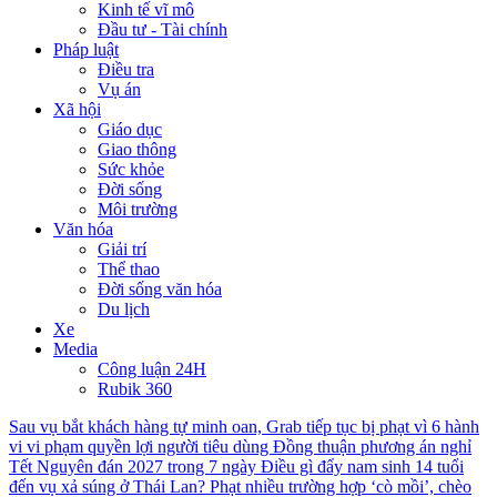
Kinh tế vĩ mô
Đầu tư - Tài chính
Pháp luật
Điều tra
Vụ án
Xã hội
Giáo dục
Giao thông
Sức khỏe
Đời sống
Môi trường
Văn hóa
Giải trí
Thể thao
Đời sống văn hóa
Du lịch
Xe
Media
Công luận 24H
Rubik 360
Sau vụ bắt khách hàng tự minh oan, Grab tiếp tục bị phạt vì 6 hành
vi vi phạm quyền lợi người tiêu dùng
Đồng thuận phương án nghỉ
Tết Nguyên đán 2027 trong 7 ngày
Điều gì đẩy nam sinh 14 tuổi
đến vụ xả súng ở Thái Lan?
Phạt nhiều trường hợp ‘cò mồi’, chèo