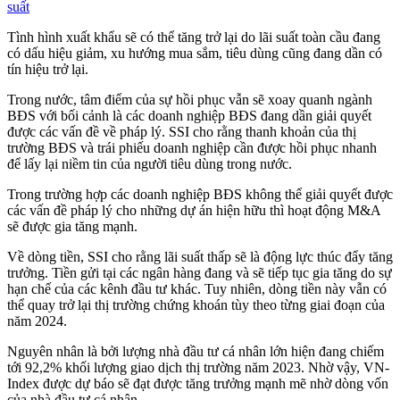
suất
Tình hình xuất khẩu sẽ có thể tăng trở lại do lãi suất toàn cầu đang
có dấu hiệu giảm, xu hướng mua sắm, tiêu dùng cũng đang dần có
tín hiệu trở lại.
Trong nước, tâm điểm của sự hồi phục vẫn sẽ xoay quanh ngành
BĐS với bối cảnh là các doanh nghiệp BĐS đang dần giải quyết
được các vấn đề về pháp lý. SSI cho rằng thanh khoản của thị
trường BĐS và trái phiếu doanh nghiệp cần được hồi phục nhanh
để lấy lại niềm tin của người tiêu dùng trong nước.
Trong trường hợp các doanh nghiệp BĐS không thể giải quyết được
các vấn đề pháp lý cho những dự án hiện hữu thì hoạt động M&A
sẽ được gia tăng mạnh.
Về dòng tiền, SSI cho rằng lãi suất thấp sẽ là động lực thúc đẩy tăng
trưởng. Tiền gửi tại các ngân hàng đang và sẽ tiếp tục gia tăng do sự
hạn chế của các kênh đầu tư khác. Tuy nhiên, dòng tiền này vẫn có
thể quay trở lại thị trường chứng khoán tùy theo từng giai đoạn của
năm 2024.
Nguyên nhân là bởi lượng nhà đầu tư cá nhân lớn hiện đang chiếm
tới 92,2% khối lượng giao dịch thị trường năm 2023. Nhờ vậy, VN-
Index được dự báo sẽ đạt được tăng trưởng mạnh mẽ nhờ dòng vốn
của nhà đầu tư cá nhân.