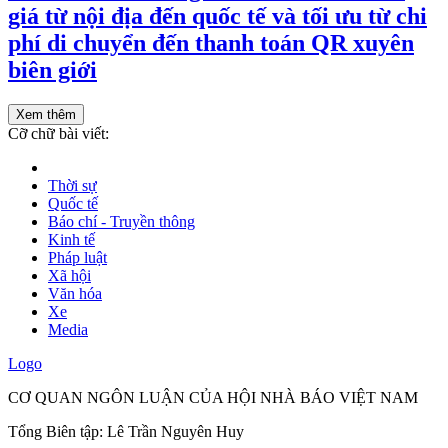
giá từ nội địa đến quốc tế và tối ưu từ chi
phí di chuyển đến thanh toán QR xuyên
biên giới
Xem thêm
Cỡ chữ bài viết:
Thời sự
Quốc tế
Báo chí - Truyền thông
Kinh tế
Pháp luật
Xã hội
Văn hóa
Xe
Media
Logo
CƠ QUAN NGÔN LUẬN CỦA HỘI NHÀ BÁO VIỆT NAM
Tổng Biên tập: Lê Trần Nguyên Huy