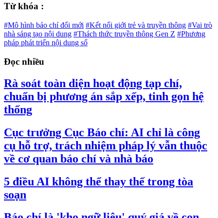
Từ khóa :
#Mô hình báo chí đổi mới
#Kết nối giới trẻ và truyền thông
#Vai trò
nhà sáng tạo nội dung
#Thách thức truyền thông Gen Z
#Phương
pháp phát triển nội dung số
Đọc nhiều
Rà soát toàn diện hoạt động tạp chí,
chuẩn bị phương án sắp xếp, tinh gọn hệ
thống
Cục trưởng Cục Báo chí: AI chỉ là công
cụ hỗ trợ, trách nhiệm pháp lý vẫn thuộc
về cơ quan báo chí và nhà báo
5 điều AI không thể thay thế trong tòa
soạn
Báo chí là 'kho ngữ liệu' quý giá về con