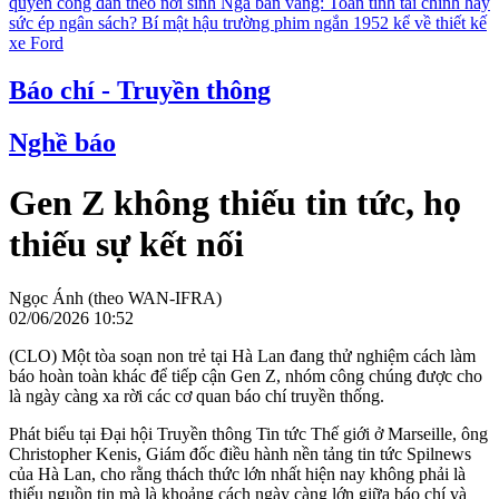
quyền công dân theo nơi sinh
Nga bán vàng: Toan tính tài chính hay
sức ép ngân sách?
Bí mật hậu trường phim ngắn 1952 kể về thiết kế
xe Ford
Báo chí - Truyền thông
Nghề báo
Gen Z không thiếu tin tức, họ
thiếu sự kết nối
Ngọc Ánh (theo WAN-IFRA)
02/06/2026 10:52
(CLO) Một tòa soạn non trẻ tại Hà Lan đang thử nghiệm cách làm
báo hoàn toàn khác để tiếp cận Gen Z, nhóm công chúng được cho
là ngày càng xa rời các cơ quan báo chí truyền thống.
Phát biểu tại Đại hội Truyền thông Tin tức Thế giới ở Marseille, ông
Christopher Kenis, Giám đốc điều hành nền tảng tin tức Spilnews
của Hà Lan, cho rằng thách thức lớn nhất hiện nay không phải là
thiếu nguồn tin mà là khoảng cách ngày càng lớn giữa báo chí và