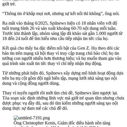
giới trẻ.
“Thông tin ở khắp mọi nơi, nhưng sự kết nối thì không”, ông nói.
Ra mắt vào tháng 6/2025, Spilnews hiện có 18 nhân viên với độ
tuổi trung bình 26 và sản xuất khoảng 60-70 nội dung mỗi tuần.
Trước khi thành lập, nhóm sáng lập đã khảo sát gần 1.000 người từ
18 đến 24 tuổi để tìm hiểu nhu cầu tiếp nhận tin tức của họ.
Kết quả cho thấy ba đặc điểm nổi bật của Gen Z. Họ theo dõi các
bản tin trên mạng xã hội thay vì truy cập trang chủ báo chí; họ tin
tưởng con người nhiều hơn thương hiệu; và họ muốn tham gia vào
quá trình sản xuất tin tức thay vì chỉ tiếp nhận thụ động.
Từ những phát hiện đó, Spilnews xây dựng mô hình hoạt động dựa
trên ba trụ cột gồm đội ngũ biên tập, mạng lưới nhà sáng tạo nội
dung và cộng đồng người dùng.
Thay vì tuyển người rồi mới tìm chủ đề, Spilnews làm ngược lại.
Tòa soạn xác định những lĩnh vực mà giới trẻ quan tâm nhưng chưa
được phục vụ đầy đủ, sau đó tìm kiếm những người sáng tạo nội
dung thực sự đam mê các chủ đề đó.
Ông Christopher Kenis, Giám đốc điều hành nền tảng