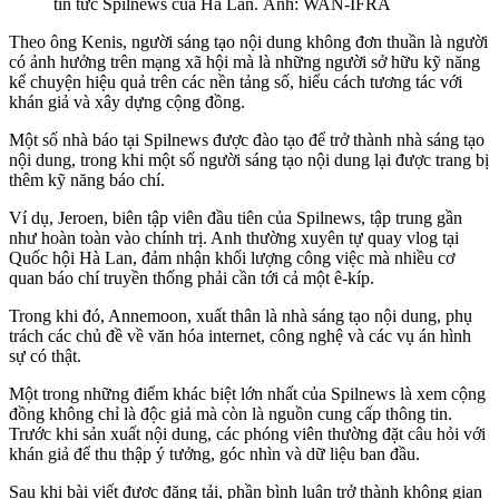
tin tức Spilnews của Hà Lan. Ảnh: WAN-IFRA
Theo ông Kenis, người sáng tạo nội dung không đơn thuần là người
có ảnh hưởng trên mạng xã hội mà là những người sở hữu kỹ năng
kể chuyện hiệu quả trên các nền tảng số, hiểu cách tương tác với
khán giả và xây dựng cộng đồng.
Một số nhà báo tại Spilnews được đào tạo để trở thành nhà sáng tạo
nội dung, trong khi một số người sáng tạo nội dung lại được trang bị
thêm kỹ năng báo chí.
Ví dụ, Jeroen, biên tập viên đầu tiên của Spilnews, tập trung gần
như hoàn toàn vào chính trị. Anh thường xuyên tự quay vlog tại
Quốc hội Hà Lan, đảm nhận khối lượng công việc mà nhiều cơ
quan báo chí truyền thống phải cần tới cả một ê-kíp.
Trong khi đó, Annemoon, xuất thân là nhà sáng tạo nội dung, phụ
trách các chủ đề về văn hóa internet, công nghệ và các vụ án hình
sự có thật.
Một trong những điểm khác biệt lớn nhất của Spilnews là xem cộng
đồng không chỉ là độc giả mà còn là nguồn cung cấp thông tin.
Trước khi sản xuất nội dung, các phóng viên thường đặt câu hỏi với
khán giả để thu thập ý tưởng, góc nhìn và dữ liệu ban đầu.
Sau khi bài viết được đăng tải, phần bình luận trở thành không gian