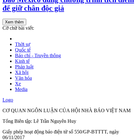
để giữ chân độc giả
Xem thêm
Cỡ chữ bài viết:
Thời sự
Quốc tế
Báo chí - Truyền thông
Kinh tế
Pháp luật
Xã hội
Văn hóa
Xe
Media
Logo
CƠ QUAN NGÔN LUẬN CỦA HỘI NHÀ BÁO VIỆT NAM
Tổng Biên tập: Lê Trần Nguyên Huy
Giấy phép hoạt động báo điện tử số 550/GP-BTTTT, ngày
06/11/2017