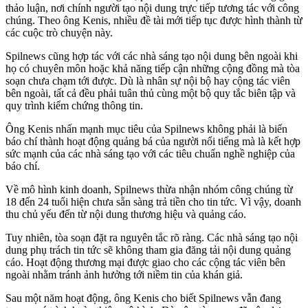
thảo luận, nơi chính người tạo nội dung trực tiếp tương tác với công
chúng. Theo ông Kenis, nhiều đề tài mới tiếp tục được hình thành từ
các cuộc trò chuyện này.
Spilnews cũng hợp tác với các nhà sáng tạo nội dung bên ngoài khi
họ có chuyên môn hoặc khả năng tiếp cận những cộng đồng mà tòa
soạn chưa chạm tới được. Dù là nhân sự nội bộ hay cộng tác viên
bên ngoài, tất cả đều phải tuân thủ cùng một bộ quy tắc biên tập và
quy trình kiểm chứng thông tin.
Ông Kenis nhấn mạnh mục tiêu của Spilnews không phải là biến
báo chí thành hoạt động quảng bá của người nổi tiếng mà là kết hợp
sức mạnh của các nhà sáng tạo với các tiêu chuẩn nghề nghiệp của
báo chí.
Về mô hình kinh doanh, Spilnews thừa nhận nhóm công chúng từ
18 đến 24 tuổi hiện chưa sẵn sàng trả tiền cho tin tức. Vì vậy, doanh
thu chủ yếu đến từ nội dung thương hiệu và quảng cáo.
Tuy nhiên, tòa soạn đặt ra nguyên tắc rõ ràng. Các nhà sáng tạo nội
dung phụ trách tin tức sẽ không tham gia đăng tải nội dung quảng
cáo. Hoạt động thương mại được giao cho các cộng tác viên bên
ngoài nhằm tránh ảnh hưởng tới niềm tin của khán giả.
Sau một năm hoạt động, ông Kenis cho biết Spilnews vẫn đang