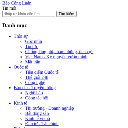
Báo Công Luận
Tin mới
Tìm kiếm
Danh mục
Thời sự
Góc nhìn
Tin tức
Chống lãng phí, tham nhũng, tiêu cực
Việt Nam - Kỷ nguyên vươn mình
Mặt trận
Quốc tế
Tiêu điểm Quốc tế
Thế giới 24h
Công nghệ
Báo chí - Truyền thông
Nghề báo
Công tác hội
Kinh tế
Thị trường - Doanh nghiệp
Bất động sản
Kinh tế vĩ mô
Đầu tư - Tài chính