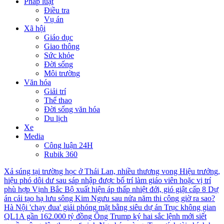
Pháp luật
Điều tra
Vụ án
Xã hội
Giáo dục
Giao thông
Sức khỏe
Đời sống
Môi trường
Văn hóa
Giải trí
Thể thao
Đời sống văn hóa
Du lịch
Xe
Media
Công luận 24H
Rubik 360
Xả súng tại trường học ở Thái Lan, nhiều thương vong
Hiệu trưởng,
hiệu phó dôi dư sau sáp nhập được bố trí làm giáo viên hoặc vị trí
phù hợp
Vịnh Bắc Bộ xuất hiện áp thấp nhiệt đới, gió giật cấp 8
Dự
án cải tạo hạ lưu sông Kim Ngưu sau nửa năm thi công giờ ra sao?
Hà Nội 'chạy đua' giải phóng mặt bằng siêu dự án Trục không gian
QL1A gần 162.000 tỷ đồng
Ông Trump ký hai sắc lệnh mới siết