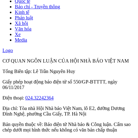
Quốc tế
Báo chí - Truyền thông
Kinh tế
Pháp luật
Xã hội
Văn hóa
Xe
Media
Logo
CƠ QUAN NGÔN LUẬN CỦA HỘI NHÀ BÁO VIỆT NAM
Tổng Biên tập: Lê Trần Nguyên Huy
Giấy phép hoạt động báo điện tử số 550/GP-BTTTT, ngày
06/11/2017
Điện thoại:
024.32242364
Địa chỉ:
Tòa nhà Hội Nhà báo Việt Nam, lô E2, đường Dương
Đình Nghệ, phường Cầu Giấy, TP. Hà Nội
Bản quyền thuộc về: Báo điện tử Nhà báo & Công luận. Cấm sao
chép dưới mọi hình thức nếu không có văn bản chấp thuận