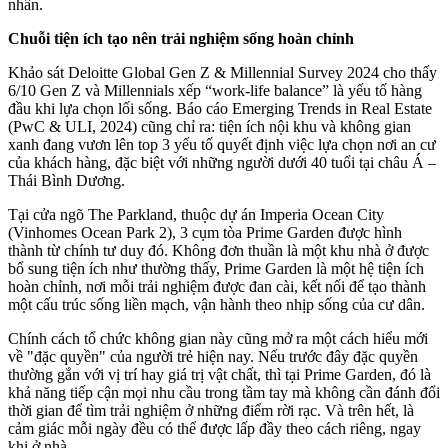
nhân.
Chuỗi tiện ích tạo nên trải nghiệm sống hoàn chỉnh
Khảo sát Deloitte Global Gen Z & Millennial Survey 2024 cho thấy
6/10 Gen Z và Millennials xếp “work-life balance” là yếu tố hàng
đầu khi lựa chọn lối sống. Báo cáo Emerging Trends in Real Estate
(PwC & ULI, 2024) cũng chỉ ra: tiện ích nội khu và không gian
xanh đang vươn lên top 3 yếu tố quyết định việc lựa chọn nơi an cư
của khách hàng, đặc biệt với những người dưới 40 tuổi tại châu Á –
Thái Bình Dương.
Tại cửa ngõ The Parkland, thuộc dự án Imperia Ocean City
(Vinhomes Ocean Park 2), 3 cụm tòa Prime Garden được hình
thành từ chính tư duy đó. Không đơn thuần là một khu nhà ở được
bổ sung tiện ích như thường thấy, Prime Garden là một hệ tiện ích
hoàn chỉnh, nơi mỗi trải nghiệm được đan cài, kết nối để tạo thành
một cấu trúc sống liền mạch, vận hành theo nhịp sống của cư dân.
Chính cách tổ chức không gian này cũng mở ra một cách hiểu mới
về "đặc quyền" của người trẻ hiện nay. Nếu trước đây đặc quyền
thường gắn với vị trí hay giá trị vật chất, thì tại Prime Garden, đó là
khả năng tiếp cận mọi nhu cầu trong tầm tay mà không cần đánh đổi
thời gian để tìm trải nghiệm ở những điểm rời rạc. Và trên hết, là
cảm giác mỗi ngày đều có thể được lấp đầy theo cách riêng, ngay
khi ở nhà.