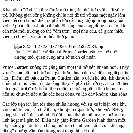
Khái niệm "ở nhà" cũng được mở rộng để phù hợp với chất sống
trẻ. Không gian sống không chỉ là nơi để trở về sau một ngày làm
việc mà còn là nơi diễn ra phần lớn các hoạt động trong ngày, gắn
với sự phát triển và hình thành lối sống của cộng đồng cư dân. Họ
cần một môi trường có thể “ôm trọn” mọi nhu cầu, để giảm thiểu
việc di chuyển và tối ưu hóa thời gian.
Dù là “ở nhà”, cư dân tại Prime Garden vẫn có thể nuôi
dưỡng thói quen cũng như sở thích cá nhân
Prime Garden không cố gắng làm mọi thứ trở nên nhanh hơn. Thay
vào đó, mọi tiện ích trở nên gần hơn, thuận tiện và dễ dàng tiếp cận
hơn. Điểm nổi bật của Prime Garden nằm ở cách hệ tiện ích được tổ
chức như một cấu trúc đa tầng, thay vì phân tán rời rạc. Hơn 20 tiện
ích ngoài trời được bố trí theo một trục trải nghiệm liên hoàn, tạo
nên sự chuyển tiếp giữa các hoạt động và lấp đầy không gian sống.
Các lớp tiện ích lan tỏa theo nhiều hướng với sự xuất hiện của khu
vui chơi trẻ em, sân thể thao, khu gym ngoài trời, khu vực BBQ,
công viên chủ đề, suối nhiệt đới… tạo thành một mạng lưới mềm,
linh hoạt mà gắn bó. Điều này giúp Prime Garden hình thành một
nhịp sống gia đình cân bằng, nơi mỗi thành viên đều có “khoảng
riêng” nhưng vẫn nằm trong một tổng thể kết nối.