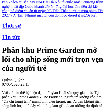
kéo khách tại sân bay Nội Bài
Hà Nội tổ chức nhiều chương trình
nghệ thuật dịp Quốc khánh 2/9
Những đại học đầu tiên dự kiến
công bố điểm chuẩn từ ngày 9/8
Trấn Thành trở lại mùa phim Tết
2027 với ‘Em’
Những mặt tối của động cơ diesel ít người biết
Thời sự
Tin tức
Phân khu Prime Garden mở
lối cho nhịp sống mới trọn vẹn
của người trẻ
Quỳnh Quỳnh
07/05/2026 23:11
Với cư dân thế hệ hiện đại, thời gian là tài sản quý giá nhất. Tại
phân khu Prime Garden - The Parkland, người trẻ không còn tìm
"địa chỉ trung tâm" mang tính biểu tượng, mà ưu tiên không gian
sống linh hoạt, đủ đầy và không làm gián đoạn những dự định cá