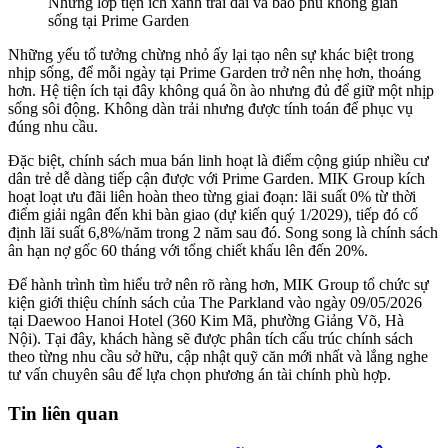
Những lớp tiện ích xanh trải dài và bao phủ không gian
sống tại Prime Garden
Những yếu tố tưởng chừng nhỏ ấy lại tạo nên sự khác biệt trong
nhịp sống, để mỗi ngày tại Prime Garden trở nên nhẹ hơn, thoáng
hơn. Hệ tiện ích tại đây không quá ồn ào nhưng đủ để giữ một nhịp
sống sôi động. Không dàn trải nhưng được tính toán để phục vụ
đúng nhu cầu.
Đặc biệt, chính sách mua bán linh hoạt là điểm cộng giúp nhiều cư
dân trẻ dễ dàng tiếp cận được với Prime Garden. MIK Group kích
hoạt loạt ưu đãi liên hoàn theo từng giai đoạn: lãi suất 0% từ thời
điểm giải ngân đến khi bàn giao (dự kiến quý 1/2029), tiếp đó cố
định lãi suất 6,8%/năm trong 2 năm sau đó. Song song là chính sách
ân hạn nợ gốc 60 tháng với tổng chiết khấu lên đến 20%.
Để hành trình tìm hiểu trở nên rõ ràng hơn, MIK Group tổ chức sự
kiện giới thiệu chính sách của The Parkland vào ngày 09/05/2026
tại Daewoo Hanoi Hotel (360 Kim Mã, phường Giảng Võ, Hà
Nội). Tại đây, khách hàng sẽ được phân tích cấu trúc chính sách
theo từng nhu cầu sở hữu, cập nhật quỹ căn mới nhất và lắng nghe
tư vấn chuyên sâu để lựa chọn phương án tài chính phù hợp.
Tin liên quan