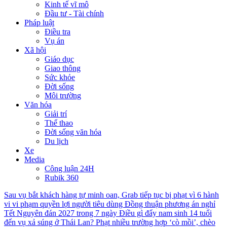
Kinh tế vĩ mô
Đầu tư - Tài chính
Pháp luật
Điều tra
Vụ án
Xã hội
Giáo dục
Giao thông
Sức khỏe
Đời sống
Môi trường
Văn hóa
Giải trí
Thể thao
Đời sống văn hóa
Du lịch
Xe
Media
Công luận 24H
Rubik 360
Sau vụ bắt khách hàng tự minh oan, Grab tiếp tục bị phạt vì 6 hành
vi vi phạm quyền lợi người tiêu dùng
Đồng thuận phương án nghỉ
Tết Nguyên đán 2027 trong 7 ngày
Điều gì đẩy nam sinh 14 tuổi
đến vụ xả súng ở Thái Lan?
Phạt nhiều trường hợp ‘cò mồi’, chèo