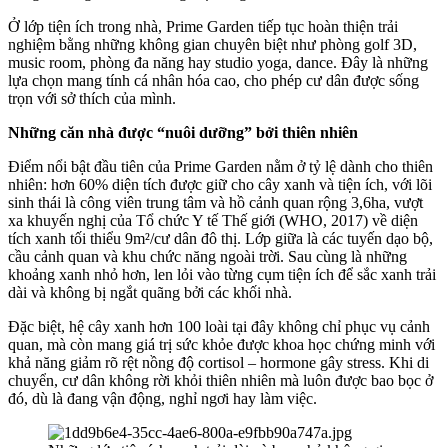
Ở lớp tiện ích trong nhà, Prime Garden tiếp tục hoàn thiện trải
nghiệm bằng những không gian chuyên biệt như phòng golf 3D,
music room, phòng đa năng hay studio yoga, dance. Đây là những
lựa chọn mang tính cá nhân hóa cao, cho phép cư dân được sống
trọn với sở thích của mình.
Những căn nhà được “nuôi dưỡng” bởi thiên nhiên
Điểm nổi bật đầu tiên của Prime Garden nằm ở tỷ lệ dành cho thiên
nhiên: hơn 60% diện tích được giữ cho cây xanh và tiện ích, với lõi
sinh thái là công viên trung tâm và hồ cảnh quan rộng 3,6ha, vượt
xa khuyến nghị của Tổ chức Y tế Thế giới (WHO, 2017) về diện
tích xanh tối thiểu 9m²/cư dân đô thị. Lớp giữa là các tuyến dạo bộ,
cầu cảnh quan và khu chức năng ngoài trời. Sau cùng là những
khoảng xanh nhỏ hơn, len lỏi vào từng cụm tiện ích để sắc xanh trải
dài và không bị ngắt quãng bởi các khối nhà.
Đặc biệt, hệ cây xanh hơn 100 loài tại đây không chỉ phục vụ cảnh
quan, mà còn mang giá trị sức khỏe được khoa học chứng minh với
khả năng giảm rõ rệt nồng độ cortisol – hormone gây stress. Khi di
chuyển, cư dân không rời khỏi thiên nhiên mà luôn được bao bọc ở
đó, dù là đang vận động, nghỉ ngơi hay làm việc.