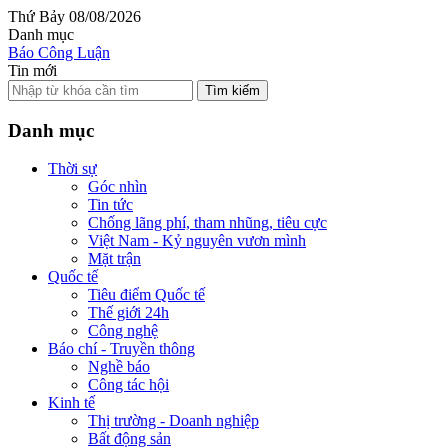
Thứ Bảy 08/08/2026
Danh mục
Báo Công Luận
Tin mới
Tìm kiếm
Danh mục
Thời sự
Góc nhìn
Tin tức
Chống lãng phí, tham nhũng, tiêu cực
Việt Nam - Kỷ nguyên vươn mình
Mặt trận
Quốc tế
Tiêu điểm Quốc tế
Thế giới 24h
Công nghệ
Báo chí - Truyền thông
Nghề báo
Công tác hội
Kinh tế
Thị trường - Doanh nghiệp
Bất động sản