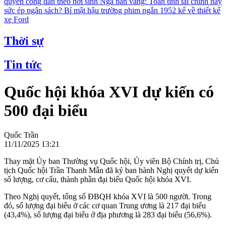
quyền công dân theo nơi sinh
Nga bán vàng: Toan tính tài chính hay
sức ép ngân sách?
Bí mật hậu trường phim ngắn 1952 kể về thiết kế
xe Ford
Thời sự
Tin tức
Quốc hội khóa XVI dự kiến có
500 đại biểu
Quốc Trần
11/11/2025 13:21
Thay mặt Ủy ban Thường vụ Quốc hội, Ủy viên Bộ Chính trị, Chủ
tịch Quốc hội Trần Thanh Mẫn đã ký ban hành Nghị quyết dự kiến
số lượng, cơ cấu, thành phần đại biểu Quốc hội khóa XVI.
Theo Nghị quyết, tổng số ĐBQH khóa XVI là 500 người. Trong
đó, số lượng đại biểu ở các cơ quan Trung ương là 217 đại biểu
(43,4%), số lượng đại biểu ở địa phương là 283 đại biểu (56,6%).