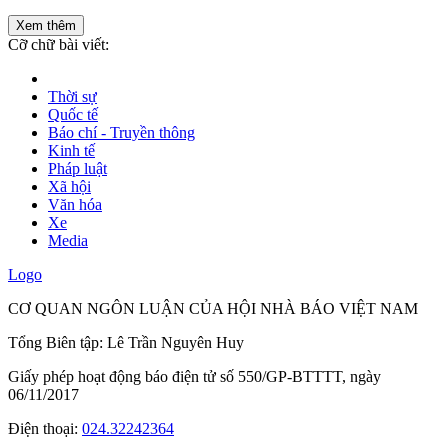
Xem thêm
Cỡ chữ bài viết:
Thời sự
Quốc tế
Báo chí - Truyền thông
Kinh tế
Pháp luật
Xã hội
Văn hóa
Xe
Media
Logo
CƠ QUAN NGÔN LUẬN CỦA HỘI NHÀ BÁO VIỆT NAM
Tổng Biên tập: Lê Trần Nguyên Huy
Giấy phép hoạt động báo điện tử số 550/GP-BTTTT, ngày
06/11/2017
Điện thoại:
024.32242364