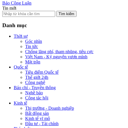
Báo Công Luận
Tin mới
Tìm kiếm
Danh mục
Thời sự
Góc nhìn
Tin tức
Chống lãng phí, tham nhũng, tiêu cực
Việt Nam - Kỷ nguyên vươn mình
Mặt trận
Quốc tế
Tiêu điểm Quốc tế
Thế giới 24h
Công nghệ
Báo chí - Truyền thông
Nghề báo
Công tác hội
Kinh tế
Thị trường - Doanh nghiệp
Bất động sản
Kinh tế vĩ mô
Đầu tư - Tài chính