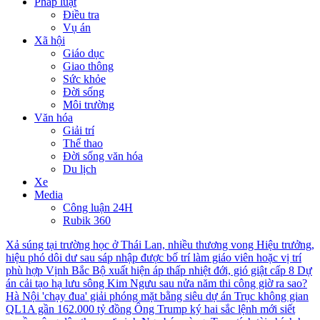
Pháp luật
Điều tra
Vụ án
Xã hội
Giáo dục
Giao thông
Sức khỏe
Đời sống
Môi trường
Văn hóa
Giải trí
Thể thao
Đời sống văn hóa
Du lịch
Xe
Media
Công luận 24H
Rubik 360
Xả súng tại trường học ở Thái Lan, nhiều thương vong
Hiệu trưởng,
hiệu phó dôi dư sau sáp nhập được bố trí làm giáo viên hoặc vị trí
phù hợp
Vịnh Bắc Bộ xuất hiện áp thấp nhiệt đới, gió giật cấp 8
Dự
án cải tạo hạ lưu sông Kim Ngưu sau nửa năm thi công giờ ra sao?
Hà Nội 'chạy đua' giải phóng mặt bằng siêu dự án Trục không gian
QL1A gần 162.000 tỷ đồng
Ông Trump ký hai sắc lệnh mới siết