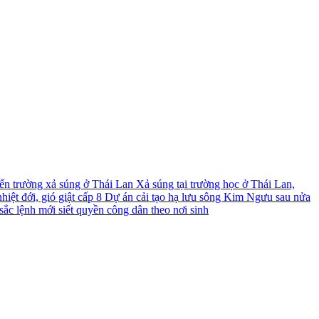
́n trường xả súng ở Thái Lan
Xả súng tại trường học ở Thái Lan,
iệt đới, gió giật cấp 8
Dự án cải tạo hạ lưu sông Kim Ngưu sau nửa
ắc lệnh mới siết quyền công dân theo nơi sinh