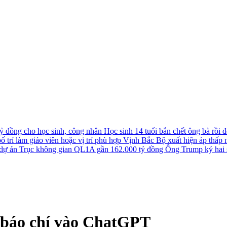
tỷ đồng cho học sinh, công nhân
Học sinh 14 tuổi bắn chết ông bà rồi đê
 trí làm giáo viên hoặc vị trí phù hợp
Vịnh Bắc Bộ xuất hiện áp thấp nh
u dự án Trục không gian QL1A gần 162.000 tỷ đồng
Ông Trump ký hai s
 báo chí vào ChatGPT