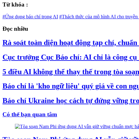
Từ khóa :
#Ứng dụng báo chí trong AI
#Thách thức của mô hình AI cho truyền
Đọc nhiều
Rà soát toàn diện hoạt động tạp chí, chuẩn
Cục trưởng Cục Báo chí: AI chỉ là công cụ 
5 điều AI không thể thay thế trong tòa soạ
Báo chí là 'kho ngữ liệu' quý giá về con n
Báo chí Ukraine học cách tự đứng vững tro
Có thể bạn quan tâm