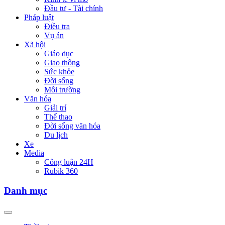
Đầu tư - Tài chính
Pháp luật
Điều tra
Vụ án
Xã hội
Giáo dục
Giao thông
Sức khỏe
Đời sống
Môi trường
Văn hóa
Giải trí
Thể thao
Đời sống văn hóa
Du lịch
Xe
Media
Công luận 24H
Rubik 360
Danh mục