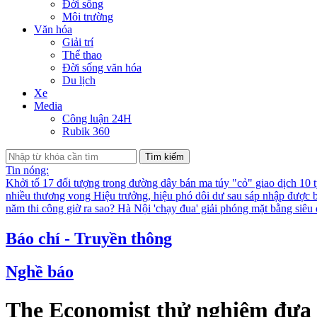
Đời sống
Môi trường
Văn hóa
Giải trí
Thể thao
Đời sống văn hóa
Du lịch
Xe
Media
Công luận 24H
Rubik 360
Tìm kiếm
Tin nóng:
Khởi tố 17 đối tượng trong đường dây bán ma túy "cỏ" giao dịch 10 
nhiều thương vong
Hiệu trưởng, hiệu phó dôi dư sau sáp nhập được bố
năm thi công giờ ra sao?
Hà Nội 'chạy đua' giải phóng mặt bằng siê
Báo chí - Truyền thông
Nghề báo
The Economist thử nghiệm đưa