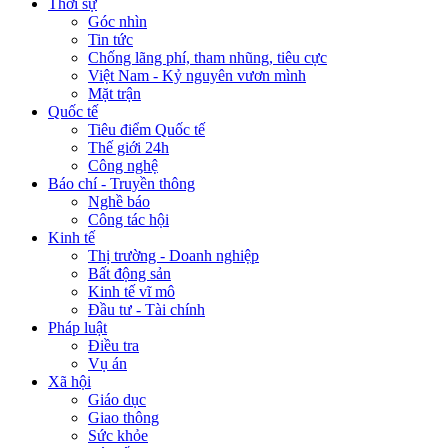
Thời sự
Góc nhìn
Tin tức
Chống lãng phí, tham nhũng, tiêu cực
Việt Nam - Kỷ nguyên vươn mình
Mặt trận
Quốc tế
Tiêu điểm Quốc tế
Thế giới 24h
Công nghệ
Báo chí - Truyền thông
Nghề báo
Công tác hội
Kinh tế
Thị trường - Doanh nghiệp
Bất động sản
Kinh tế vĩ mô
Đầu tư - Tài chính
Pháp luật
Điều tra
Vụ án
Xã hội
Giáo dục
Giao thông
Sức khỏe