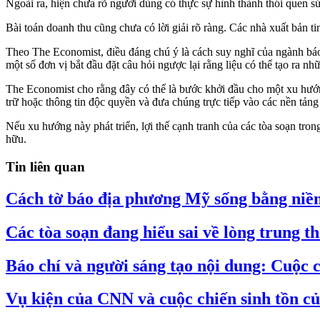
Ngoài ra, hiện chưa rõ người dùng có thực sự hình thành thói quen s
Bài toán doanh thu cũng chưa có lời giải rõ ràng. Các nhà xuất bản t
Theo The Economist, điều đáng chú ý là cách suy nghĩ của ngành báo 
một số đơn vị bắt đầu đặt câu hỏi ngược lại rằng liệu có thể tạo ra 
The Economist cho rằng đây có thể là bước khởi đầu cho một xu hướng
trữ hoặc thông tin độc quyền và đưa chúng trực tiếp vào các nền tảng
Nếu xu hướng này phát triển, lợi thế cạnh tranh của các tòa soạn tro
hữu.
Tin liên quan
Cách tờ báo địa phương Mỹ sống bằng ni
Các tòa soạn đang hiểu sai về lòng trung t
Báo chí và người sáng tạo nội dung: Cuộc 
Vụ kiện của CNN và cuộc chiến sinh tồn củ