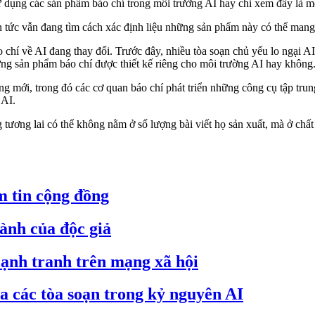
ử dụng các sản phẩm báo chí trong môi trường AI hay chỉ xem đây là một
in tức vẫn đang tìm cách xác định liệu những sản phẩm này có thể mang 
chí về AI đang thay đổi. Trước đây, nhiều tòa soạn chủ yếu lo ngại AI 
những sản phẩm báo chí được thiết kế riêng cho môi trường AI hay không
 mới, trong đó các cơ quan báo chí phát triển những công cụ tập trun
 AI.
ng tương lai có thể không nằm ở số lượng bài viết họ sản xuất, mà ở c
ềm tin cộng đồng
hành của độc giả
cạnh tranh trên mạng xã hội
a các tòa soạn trong kỷ nguyên AI