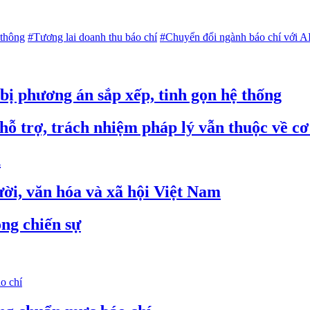
 thông
#Tương lai doanh thu báo chí
#Chuyển đổi ngành báo chí với A
 bị phương án sắp xếp, tinh gọn hệ thống
hỗ trợ, trách nhiệm pháp lý vẫn thuộc về c
n
gười, văn hóa và xã hội Việt Nam
ng chiến sự