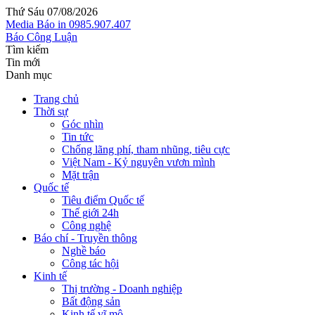
Thứ Sáu 07/08/2026
Media
Báo in
0985.907.407
Báo Công Luận
Tìm kiếm
Tin mới
Danh mục
Trang chủ
Thời sự
Góc nhìn
Tin tức
Chống lãng phí, tham nhũng, tiêu cực
Việt Nam - Kỷ nguyên vươn mình
Mặt trận
Quốc tế
Tiêu điểm Quốc tế
Thế giới 24h
Công nghệ
Báo chí - Truyền thông
Nghề báo
Công tác hội
Kinh tế
Thị trường - Doanh nghiệp
Bất động sản
Kinh tế vĩ mô