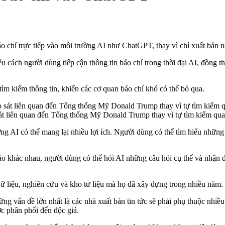
chí trực tiếp vào môi trường AI như ChatGPT, thay vì chỉ xuất bản nộ
u cách người dùng tiếp cận thông tin báo chí trong thời đại AI, đồng
ìm kiếm thông tin, khiến các cơ quan báo chí khó có thể bỏ qua.
 sát liên quan đến Tổng thống Mỹ Donald Trump thay vì tự tìm kiếm q
 AI có thể mang lại nhiều lợi ích. Người dùng có thể tìm hiểu những c
báo khác nhau, người dùng có thể hỏi AI những câu hỏi cụ thể và nhận đư
ữ liệu, nghiên cứu và kho tư liệu mà họ đã xây dựng trong nhiều năm.
ng vấn đề lớn nhất là các nhà xuất bản tin tức sẽ phải phụ thuộc nhi
c phân phối đến độc giả.