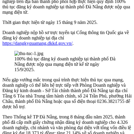
nghiệp trên địa bàn thành phố phối hợp thực hiện quy định 100%
thủ tục đăng ký doanh nghiệp tại thành phố Đà Nẵng được nộp qua
mạng điện tử.
Thời gian thực hiện từ ngày 15 tháng 9 năm 2025.
Doanh nghiệp nộp hồ sơ trực tuyến tại Cổng thông tin Quốc gia về
đăng ký doanh nghiệp tại địa chỉ
https://dangkyquamang.dkkd.gov.vn/
.
100% thủ tục đăng ký doanh nghiệp tại thành phố Đà
Nẵng được nộp qua mạng điện tử kể từ ngày
15/9/2025.
Nếu gặp vướng mắc trong quá trình thực hiện thủ tục qua mạng,
doanh nghiệp có thể liên hệ trực tiếp với Phòng Doanh nghiệp và
Đăng ký kinh doanh - Sở Tài chính thành phố Đà Nẵng tại địa chỉ
Tầng 6 Tòa nhà Trung tâm hành chính, số 24 Trần Phú, phường Hải
Châu, thành phố Đà Nẵng hoặc qua số điện thoại 0236.3821755 để
được hỗ trợ.
Theo Thống kê TP Đà Nẵng, trong 8 tháng đầu năm 2025, thành
phố đã cấp mới giấy chứng nhận đăng ký doanh nghiệp cho 4.326
doanh nghiệp, chi nhánh và văn phòng đại diện với tổng vốn điều lệ
đăng ký đạt 18.373 tỷ đồng; tăng 21,14% về số doanh nghiệp và