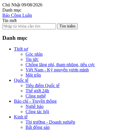
Chủ Nhật 09/08/2026
Danh mục
Báo Công Luận
Tin mới
Tìm kiếm
Danh mục
Thời sự
Góc nhìn
Tin tức
Chống lãng phí, tham nhũng, tiêu cực
Việt Nam - Kỷ nguyên vươn mình
Mặt trận
Quốc tế
Tiêu điểm Quốc tế
Thế giới 24h
Công nghệ
Báo chí - Truyền thông
Nghề báo
Công tác hội
Kinh tế
Thị trường - Doanh nghiệp
Bất động sản