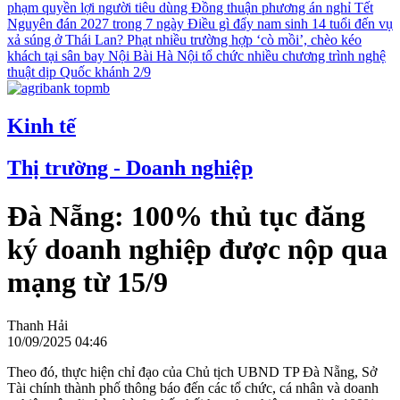
phạm quyền lợi người tiêu dùng
Đồng thuận phương án nghỉ Tết
Nguyên đán 2027 trong 7 ngày
Điều gì đẩy nam sinh 14 tuổi đến vụ
xả súng ở Thái Lan?
Phạt nhiều trường hợp ‘cò mồi’, chèo kéo
khách tại sân bay Nội Bài
Hà Nội tổ chức nhiều chương trình nghệ
thuật dịp Quốc khánh 2/9
Kinh tế
Thị trường - Doanh nghiệp
Đà Nẵng: 100% thủ tục đăng
ký doanh nghiệp được nộp qua
mạng từ 15/9
Thanh Hải
10/09/2025 04:46
Theo đó, thực hiện chỉ đạo của Chủ tịch UBND TP Đà Nẵng, Sở
Tài chính thành phố thông báo đến các tổ chức, cá nhân và doanh