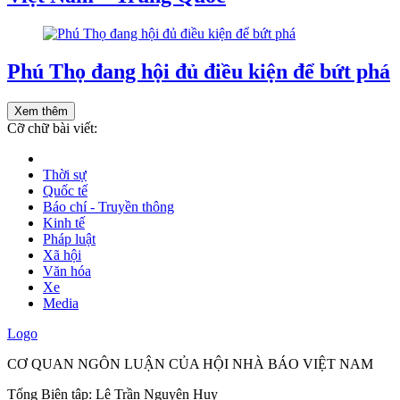
Phú Thọ đang hội đủ điều kiện để bứt phá
Xem thêm
Cỡ chữ bài viết:
Thời sự
Quốc tế
Báo chí - Truyền thông
Kinh tế
Pháp luật
Xã hội
Văn hóa
Xe
Media
Logo
CƠ QUAN NGÔN LUẬN CỦA HỘI NHÀ BÁO VIỆT NAM
Tổng Biên tập: Lê Trần Nguyên Huy