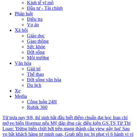
Kinh tế vĩ mô
Đầu tư - Tài chính
Pháp luật
Điều tra
Vụ án
Xã hội
Giáo dục
Giao thông
Sức khỏe
Đời sống
Môi trường
Văn hóa
Giải trí
Thể thao
Đời sống văn hóa
Du lịch
Xe
Media
Công luận 24H
Rubik 360
Từ trưa nay 9/8, thí sinh bắt đầu biết điểm chuẩn đại học
Iran chỉ
mở eo biển Hormuz nếu Mỹ đáp ứng các điều kiện
GS.TS Từ Thị
Loan: 'Đừng biến chửi bới trên mạng thành câu view gây hại'
Sau
vụ bắt khách hàng tự minh oan, Grab tiếp tục bị phạt vì 6 hành vi vi