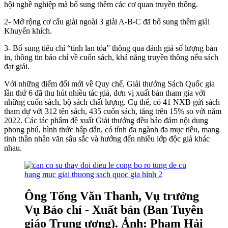
hội nghề nghiệp mà bổ sung thêm các cơ quan truyền thông.
2- Mở rộng cơ cấu giải ngoài 3 giải A-B-C đã bổ sung thêm giải
Khuyến khích.
3- Bổ sung tiêu chí “tính lan tỏa” thông qua đánh giá số lượng bản
in, thông tin báo chí về cuốn sách, khả năng truyền thông nếu sách
đạt giải.
Với những điểm đổi mới về Quy chế, Giải thưởng Sách Quốc gia
lần thứ 6 đã thu hút nhiều tác giả, đơn vị xuất bản tham gia với
những cuốn sách, bộ sách chất lượng. Cụ thể, có 41 NXB gửi sách
tham dự với 312 tên sách, 435 cuốn sách, tăng trên 15% so với năm
2022. Các tác phẩm đề xuất Giải thưởng đều bảo đảm nội dung
phong phú, hình thức hấp dẫn, có tính đa ngành đa mục tiêu, mang
tinh thần nhân văn sâu sắc và hướng đến nhiều lớp độc giả khác
nhau.
Ông Tống Văn Thanh, Vụ trưởng
Vụ Báo chí - Xuất bản (Ban Tuyên
giáo Trung ương). Ảnh: Phạm Hải