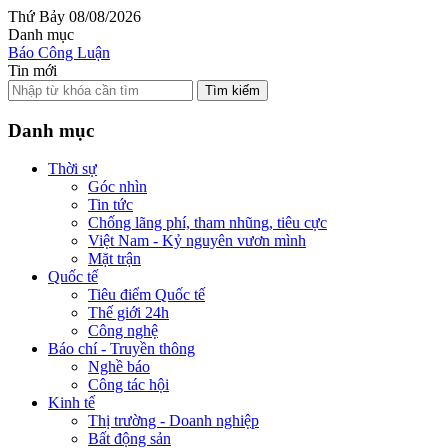
Thứ Bảy 08/08/2026
Danh mục
Báo Công Luận
Tin mới
Tìm kiếm
Danh mục
Thời sự
Góc nhìn
Tin tức
Chống lãng phí, tham nhũng, tiêu cực
Việt Nam - Kỷ nguyên vươn mình
Mặt trận
Quốc tế
Tiêu điểm Quốc tế
Thế giới 24h
Công nghệ
Báo chí - Truyền thông
Nghề báo
Công tác hội
Kinh tế
Thị trường - Doanh nghiệp
Bất động sản