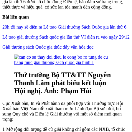
gia lần thứ 6 được tổ chức đúng Điều lệ, bảo đảm sự trang trọng,
thiết thực và hiệu quả, có sức lan tỏa mạnh đến cộng đồng.
Bài liên quan
20h tối nay sẽ diễn ra Lễ trao Giải thưởng Sách Quốc gia lần thứ 6
Lễ trao giải thưởng Sách quốc gia lần thứ VI diễn ra vào ngày 29/12
Giải thưởng sách Quốc gia thúc đẩy văn hóa đọc
Thứ trưởng Bộ TT&TT Nguyễn
Thanh Lâm phát biểu kết luận
Hội nghị. Ảnh: Phạm Hải
Cục Xuất bản, In và Phát hành đã phối hợp với Thường trực Hội
Xuất bản Việt Nam đề xuất tham mưu Lãnh đạo Bộ sửa đổi, bổ
sung Quy chế và Điều lệ Giải thưởng với một số điểm mới quan
trọng:
1-Mở rộng đối tượng đề cử giải không chỉ gồm các NXB, tổ chức