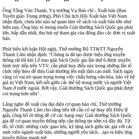
Ông Tống Văn Thanh, Vụ trưởng Vụ Báo chí - Xuất bản (Ban
Tuyên giáo Trung ương), Phó Chủ tịch Hội Xuất bản Việt Nam
nhận định, chưa khi nào sự quan tâm về sách và xuất bản lớn như
hiện nay. Ông bày tỏ mong muốn Giải thưởng Sách Quốc gia phải
lớn, hấp dẫn nhất, thu hút sự tham gia của đông đảo các đơn vị xuất
bản.
Phát biểu kết luận Hội nghị, Thứ trưởng Bộ TT&TT Nguyễn
Thanh Lâm nhận định: “Chúng ta đã tạo được hiệu ứng truyền
thông rất tốt khi Lễ trao giải Sách Quốc gia lần thứ 6 được truyền
hình trực tiếp trên VTV, cần phát huy điều này trong những lần tổ
chức tiếp theo để đưa Giải thưởng lên một tầm cao mới. Sách ngày
càng có vai trò quan trọng trong việc chấn hưng văn hóa, bảo vệ hệ
giá trị Việt Nam, kết nối giữa các thế hệ trong nước và người Việt
Nam ở nước ngoài. Bởi vậy, Giải thưởng Sách Quốc gia phải được
coi trọng hơn nữa".
Lắng nghe đề xuất của đại diện cơ quan báo chí, Thứ trưởng
Nguyễn Thanh Lâm cho rằng tiến tới cần có sự thay đổi Điều lệ
giải, công bố rõ từng đề cử các hạng mục Giải thưởng Sách Quốc
gia để cơ quan truyền thông tiếp cận thông tin sớm và đầy đủ. Từ
đó, tổ chức những cuộc giao lưu, ký tặng sách giữa tác giả với các
sinh viên ngành xuất bản, những người yêu sách…tạo ra hiệu ứng
truyền thông mạnh mẽ.