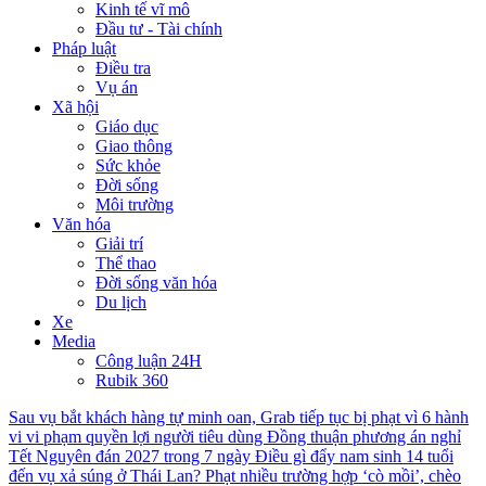
Kinh tế vĩ mô
Đầu tư - Tài chính
Pháp luật
Điều tra
Vụ án
Xã hội
Giáo dục
Giao thông
Sức khỏe
Đời sống
Môi trường
Văn hóa
Giải trí
Thể thao
Đời sống văn hóa
Du lịch
Xe
Media
Công luận 24H
Rubik 360
Sau vụ bắt khách hàng tự minh oan, Grab tiếp tục bị phạt vì 6 hành
vi vi phạm quyền lợi người tiêu dùng
Đồng thuận phương án nghỉ
Tết Nguyên đán 2027 trong 7 ngày
Điều gì đẩy nam sinh 14 tuổi
đến vụ xả súng ở Thái Lan?
Phạt nhiều trường hợp ‘cò mồi’, chèo