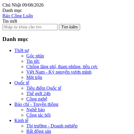
Chủ Nhật 09/08/2026
Danh mục
Báo Công Luận
Tin mới
Tìm kiếm
Danh mục
Thời sự
Góc nhìn
Tin tức
Chống lãng phí, tham nhũng, tiêu cực
Việt Nam - Kỷ nguyên vươn mình
Mặt trận
Quốc tế
Tiêu điểm Quốc tế
Thế giới 24h
Công nghệ
Báo chí - Truyền thông
Nghề báo
Công tác hội
Kinh tế
Thị trường - Doanh nghiệp
Bất động sản