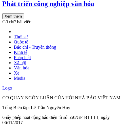
Phát triển công nghiệp văn hóa
Xem thêm
Cỡ chữ bài viết:
Thời sự
Quốc tế
Báo chí - Truyền thông
Kinh tế
Pháp luật
Xã hội
Văn hóa
Xe
Media
Logo
CƠ QUAN NGÔN LUẬN CỦA HỘI NHÀ BÁO VIỆT NAM
Tổng Biên tập: Lê Trần Nguyên Huy
Giấy phép hoạt động báo điện tử số 550/GP-BTTTT, ngày
06/11/2017