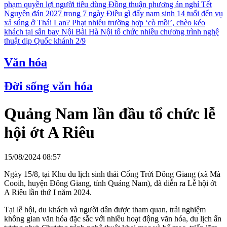
phạm quyền lợi người tiêu dùng
Đồng thuận phương án nghỉ Tết
Nguyên đán 2027 trong 7 ngày
Điều gì đẩy nam sinh 14 tuổi đến vụ
xả súng ở Thái Lan?
Phạt nhiều trường hợp ‘cò mồi’, chèo kéo
khách tại sân bay Nội Bài
Hà Nội tổ chức nhiều chương trình nghệ
thuật dịp Quốc khánh 2/9
Văn hóa
Đời sống văn hóa
Quảng Nam lần đầu tổ chức lễ
hội ớt A Riêu
15/08/2024 08:57
Ngày 15/8, tại Khu du lịch sinh thái Cổng Trời Đông Giang (xã Mà
Cooih, huyện Đông Giang, tỉnh Quảng Nam), đã diễn ra Lễ hội ớt
A Riêu lần thứ I năm 2024.
Tại lễ hội, du khách và người dân được tham quan, trải nghiệm
không gian văn hóa đặc sắc với nhiều hoạt động văn hóa, du lịch ấn