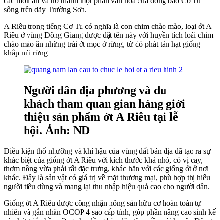
các món ăn và trở thành một phần văn hóa của đồng bào Cơ Tu
sống trên dãy Trường Sơn.
A Riêu trong tiếng Cơ Tu có nghĩa là con chim chào mào, loại ớt A
Riêu ở vùng Đông Giang được đặt tên này với huyền tích loài chim
chào mào ăn những trái ớt mọc ở rừng, từ đó phát tán hạt giống
khắp núi rừng.
Người dân địa phương và du
khách tham quan gian hàng giới
thiệu sản phẩm ớt A Riêu tại lễ
hội. Ảnh: ND
Điều kiện thổ nhưỡng và khí hậu của vùng đất bản địa đã tạo ra sự
khác biệt của giống ớt A Riêu với kích thước khá nhỏ, có vị cay,
thơm nồng vừa phải rất đặc trưng, khác hẳn với các giống ớt ở nơi
khác. Đây là sản vật có giá trị về mặt thương mại, phù hợp thị hiếu
người tiêu dùng và mang lại thu nhập hiệu quả cao cho người dân.
Giống ớt A Riêu được công nhận nông sản hữu cơ hoàn toàn tự
nhiên và gắn nhãn OCOP 4 sao cấp tỉnh, góp phần nâng cao sinh kế