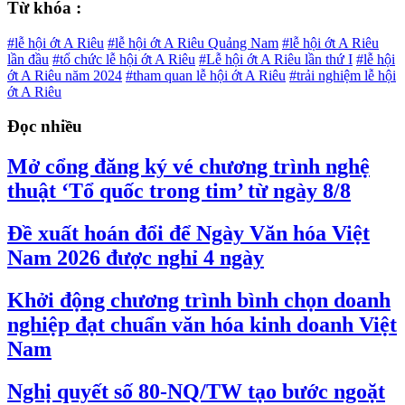
Từ khóa :
#lễ hội ớt A Riêu
#lễ hội ớt A Riêu Quảng Nam
#lễ hội ớt A Riêu
lần đầu
#tổ chức lễ hội ớt A Riêu
#Lễ hội ớt A Riêu lần thứ I
#lễ hội
ớt A Riêu năm 2024
#tham quan lễ hội ớt A Riêu
#trải nghiệm lễ hội
ớt A Riêu
Đọc nhiều
Mở cổng đăng ký vé chương trình nghệ
thuật ‘Tổ quốc trong tim’ từ ngày 8/8
Đề xuất hoán đổi để Ngày Văn hóa Việt
Nam 2026 được nghỉ 4 ngày
Khởi động chương trình bình chọn doanh
nghiệp đạt chuẩn văn hóa kinh doanh Việt
Nam
Nghị quyết số 80-NQ/TW tạo bước ngoặt