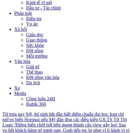
Kinh tế vĩ mô
Đầu tư - Tài chính
Pháp luật
Điều tra
Vụ án
Xã hội
Giáo dục
Giao thông
Sức khỏe
Đời sống
Môi trường
Văn hóa
Giải trí
Thể thao
Đời sống văn hóa
Du lịch
Xe
Media
Công luận 24H
Rubik 360
Từ trưa nay 9/8, thí sinh bắt đầu biết điểm chuẩn đại học
Iran chỉ
mở eo biển Hormuz nếu Mỹ đáp ứng các điều kiện
GS.TS Từ Thị
Loan: 'Đừng biến chửi bới trên mạng thành câu view gây hại'
Sau
vụ bắt khách hàng tự minh oan, Grab tiếp tục bị phạt vì 6 hành vi vi