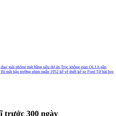
 đua' giải phóng mặt bằng siêu dự án Trục không gian QL1A gần
?
Bí mật hậu trường phim ngắn 1952 kể về thiết kế xe Ford
Từ bài học
sĩ trước 300 ngày