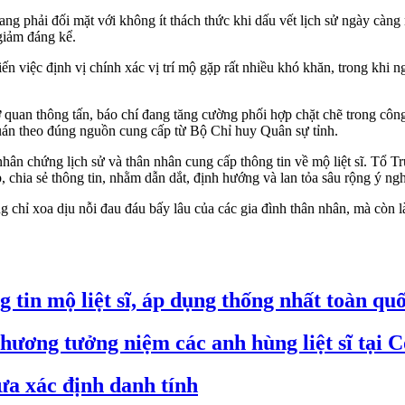
g phải đối mặt với không ít thách thức khi dấu vết lịch sử ngày càng 
giảm đáng kể.
ến việc định vị chính xác vị trí mộ gặp rất nhiều khó khăn, trong khi n
uan thông tấn, báo chí đang tăng cường phối hợp chặt chẽ trong công t
quán theo đúng nguồn cung cấp từ Bộ Chỉ huy Quân sự tỉnh.
 nhân chứng lịch sử và thân nhân cung cấp thông tin về mộ liệt sĩ. Tổ
 chia sẻ thông tin, nhằm dẫn dắt, định hướng và lan tỏa sâu rộng ý ngh
chỉ xoa dịu nỗi đau đáu bấy lâu của các gia đình thân nhân, mà còn l
 tin mộ liệt sĩ, áp dụng thống nhất toàn qu
ơng tưởng niệm các anh hùng liệt sĩ tại C
ưa xác định danh tính