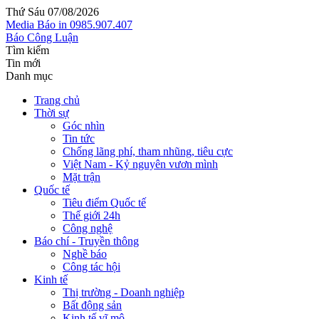
Thứ Sáu 07/08/2026
Media
Báo in
0985.907.407
Báo Công Luận
Tìm kiếm
Tin mới
Danh mục
Trang chủ
Thời sự
Góc nhìn
Tin tức
Chống lãng phí, tham nhũng, tiêu cực
Việt Nam - Kỷ nguyên vươn mình
Mặt trận
Quốc tế
Tiêu điểm Quốc tế
Thế giới 24h
Công nghệ
Báo chí - Truyền thông
Nghề báo
Công tác hội
Kinh tế
Thị trường - Doanh nghiệp
Bất động sản
Kinh tế vĩ mô