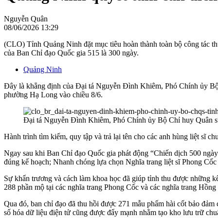
Nguyễn Quân
08/06/2026 13:29
(CLO) Tỉnh Quảng Ninh đặt mục tiêu hoàn thành toàn bộ công tác th
của Ban Chỉ đạo Quốc gia 515 là 300 ngày.
Quảng Ninh
Đây là khẳng định của Đại tá Nguyễn Đình Khiêm, Phó Chính ủy Bộ C
phường Hạ Long vào chiều 8/6.
Đại tá Nguyễn Đình Khiêm, Phó Chính ủy Bộ Chỉ huy Quân sự t
Hành trình tìm kiếm, quy tập và trả lại tên cho các anh hùng liệt sĩ 
Ngay sau khi Ban Chỉ đạo Quốc gia phát động “Chiến dịch 500 ngày đê
đúng kế hoạch; Nhanh chóng lựa chọn Nghĩa trang liệt sĩ Phong Cốc l
Sự khẩn trương và cách làm khoa học đã giúp tỉnh thu được những kết
288 phần mộ tại các nghĩa trang Phong Cốc và các nghĩa trang Hồn
Qua đó, ban chỉ đạo đã thu hồi được 271 mẫu phẩm hài cốt bảo đảm 
số hóa dữ liệu điện tử cũng được đẩy mạnh nhằm tạo kho lưu trữ chuẩn