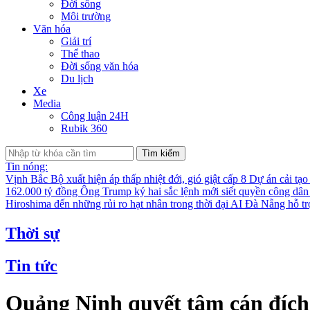
Đời sống
Môi trường
Văn hóa
Giải trí
Thể thao
Đời sống văn hóa
Du lịch
Xe
Media
Công luận 24H
Rubik 360
Tìm kiếm
Tin nóng:
Vịnh Bắc Bộ xuất hiện áp thấp nhiệt đới, gió giật cấp 8
Dự án cải tạo
162.000 tỷ đồng
Ông Trump ký hai sắc lệnh mới siết quyền công dân
Hiroshima đến những rủi ro hạt nhân trong thời đại AI
Đà Nẵng hỗ trợ
Thời sự
Tin tức
Quảng Ninh quyết tâm cán đích c