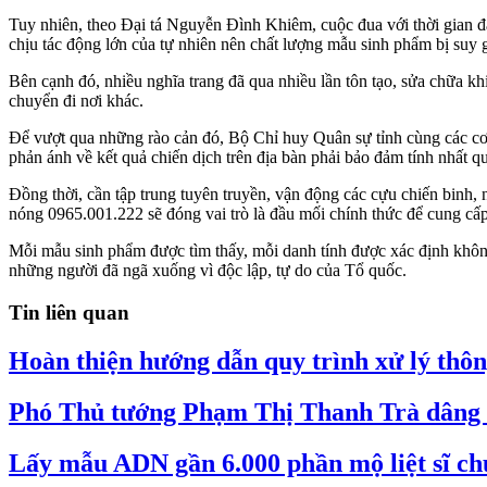
Tuy nhiên, theo Đại tá Nguyễn Đình Khiêm, cuộc đua với thời gian đan
chịu tác động lớn của tự nhiên nên chất lượng mẫu sinh phẩm bị suy 
Bên cạnh đó, nhiều nghĩa trang đã qua nhiều lần tôn tạo, sửa chữa khi
chuyển đi nơi khác.
Để vượt qua những rào cản đó, Bộ Chỉ huy Quân sự tỉnh cùng các cơ q
phản ánh về kết quả chiến dịch trên địa bàn phải bảo đảm tính nhất 
Đồng thời, cần tập trung tuyên truyền, vận động các cựu chiến binh,
nóng 0965.001.222 sẽ đóng vai trò là đầu mối chính thức để cung cấp,
Mỗi mẫu sinh phẩm được tìm thấy, mỗi danh tính được xác định không 
những người đã ngã xuống vì độc lập, tự do của Tổ quốc.
Tin liên quan
Hoàn thiện hướng dẫn quy trình xử lý thông
Phó Thủ tướng Phạm Thị Thanh Trà dâng hư
Lấy mẫu ADN gần 6.000 phần mộ liệt sĩ ch