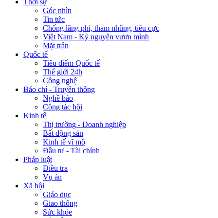
Thời sự
Góc nhìn
Tin tức
Chống lãng phí, tham nhũng, tiêu cực
Việt Nam - Kỷ nguyên vươn mình
Mặt trận
Quốc tế
Tiêu điểm Quốc tế
Thế giới 24h
Công nghệ
Báo chí - Truyền thông
Nghề báo
Công tác hội
Kinh tế
Thị trường - Doanh nghiệp
Bất động sản
Kinh tế vĩ mô
Đầu tư - Tài chính
Pháp luật
Điều tra
Vụ án
Xã hội
Giáo dục
Giao thông
Sức khỏe