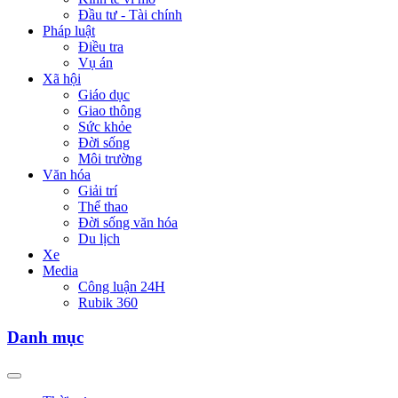
Đầu tư - Tài chính
Pháp luật
Điều tra
Vụ án
Xã hội
Giáo dục
Giao thông
Sức khỏe
Đời sống
Môi trường
Văn hóa
Giải trí
Thể thao
Đời sống văn hóa
Du lịch
Xe
Media
Công luận 24H
Rubik 360
Danh mục