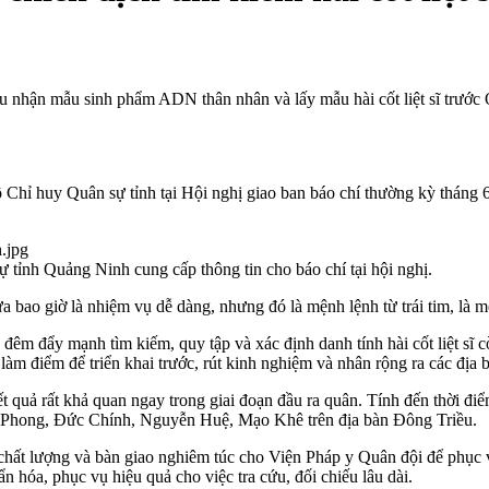
u nhận mẫu sinh phẩm ADN thân nhân và lấy mẫu hài cốt liệt sĩ trước 
hỉ huy Quân sự tỉnh tại Hội nghị giao ban báo chí thường kỳ tháng 
ỉnh Quảng Ninh cung cấp thông tin cho báo chí tại hội nghị.
chưa bao giờ là nhiệm vụ dễ dàng, nhưng đó là mệnh lệnh từ trái tim, là
m đẩy mạnh tìm kiếm, quy tập và xác định danh tính hài cốt liệt sĩ cò
àm điểm để triển khai trước, rút kinh nghiệm và nhân rộng ra các địa 
 quả rất khả quan ngay trong giai đoạn đầu ra quân. Tính đến thời điểm
g Phong, Đức Chính, Nguyễn Huệ, Mạo Khê trên địa bàn Đông Triều.
chất lượng và bàn giao nghiêm túc cho Viện Pháp y Quân đội để phục 
 hóa, phục vụ hiệu quả cho việc tra cứu, đối chiếu lâu dài.