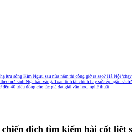
 hạ lưu sông Kim Ngưu sau nửa năm thi công giờ ra sao?
Hà Nội 'chạy
 theo nơi sinh
Nga bán vàng: Toan tính tài chính hay sức ép ngân sách
 đến 40 triệu đồng cho tác giả đạt giải văn học, nghệ thuật
hiến dịch tìm kiếm hài cốt liệt 