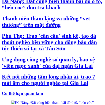
Đà Nẵng: Đất công biến thành bãi đỗ ô tô,
“bến cóc” đón trả khách
Thanh niên thầm lặng vá những “vết
thương” trên mặt đường
Phú Thọ: Trao 'cần câu' sinh kế, tạo đà
thoát nghèo bền vững cho đồng bào dân
tộc thiểu số tại xã Tân Sơn
Ứng dụng công nghệ số quản lý, bảo vệ
'viên ngọc xanh' của đại ngàn Gia Lai
Kết nối những tấm lòng nhân ái, trao 7
mái ấm cho người nghèo tại Gia Lai
Có thể bạn quan tâm