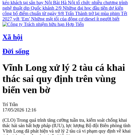
kéo khách tại sân bay Nội Bài
Hà Nội tổ chức nhiều chương trình
nghệ thuật dịp Quốc khánh 2/9
Những đại học đầu tiên dự kiến
công bố điểm chuẩn từ ngày 9/8
Trấn Thành trở lại mùa phim Tết
2027 với ‘Em’
Những mặt tối của động cơ diesel ít người biết
Xã hội
Đời sống
Vĩnh Long xử lý 2 tàu cá khai
thác sai quy định trên vùng
biển ven bờ
Trí Trần
17/05/2026 12:16
(CLO) Trong quá trình tăng cường tuần tra, kiểm soát chống khai
thác hải sản bất hợp pháp (IUU), lực lượng Bộ đội Biên phòng tỉnh
Vĩnh Long đã phát hiện và xử lý 2 tàu cá vi phạm quy định về khai