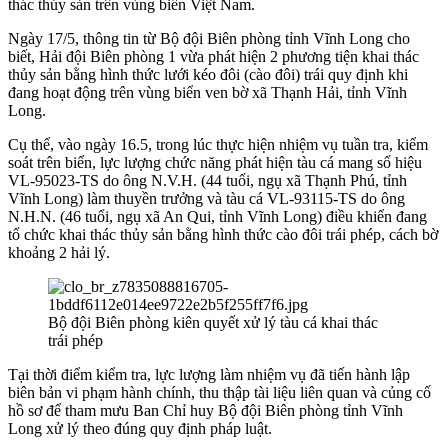
thác thủy sản trên vùng biển Việt Nam.
Ngày 17/5, thông tin từ Bộ đội Biên phòng tỉnh Vĩnh Long cho
biết, Hải đội Biên phòng 1 vừa phát hiện 2 phương tiện khai thác
thủy sản bằng hình thức lưới kéo đôi (cào đôi) trái quy định khi
đang hoạt động trên vùng biển ven bờ xã Thạnh Hải, tỉnh Vĩnh
Long.
Cụ thể, vào ngày 16.5, trong lúc thực hiện nhiệm vụ tuần tra, kiểm
soát trên biển, lực lượng chức năng phát hiện tàu cá mang số hiệu
VL-95023-TS do ông N.V.H. (44 tuổi, ngụ xã Thạnh Phú, tỉnh
Vĩnh Long) làm thuyền trưởng và tàu cá VL-93115-TS do ông
N.H.N. (46 tuổi, ngụ xã An Qui, tỉnh Vĩnh Long) điều khiển đang
tổ chức khai thác thủy sản bằng hình thức cào đôi trái phép, cách bờ
khoảng 2 hải lý.
Bộ đội Biên phòng kiên quyết xử lý tàu cá khai thác
trái phép
Tại thời điểm kiểm tra, lực lượng làm nhiệm vụ đã tiến hành lập
biên bản vi phạm hành chính, thu thập tài liệu liên quan và củng cố
hồ sơ để tham mưu Ban Chỉ huy Bộ đội Biên phòng tỉnh Vĩnh
Long xử lý theo đúng quy định pháp luật.