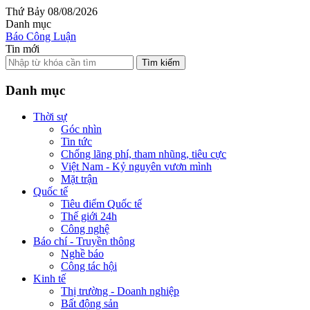
Thứ Bảy 08/08/2026
Danh mục
Báo Công Luận
Tin mới
Tìm kiếm
Danh mục
Thời sự
Góc nhìn
Tin tức
Chống lãng phí, tham nhũng, tiêu cực
Việt Nam - Kỷ nguyên vươn mình
Mặt trận
Quốc tế
Tiêu điểm Quốc tế
Thế giới 24h
Công nghệ
Báo chí - Truyền thông
Nghề báo
Công tác hội
Kinh tế
Thị trường - Doanh nghiệp
Bất động sản