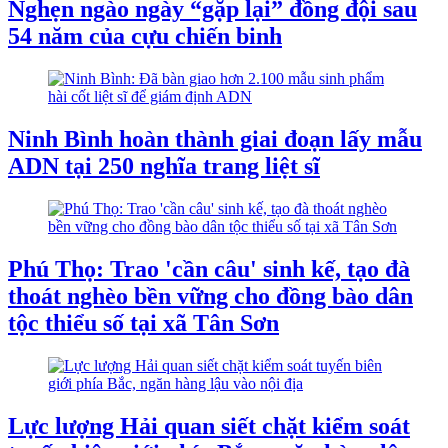
Nghẹn ngào ngày “gặp lại” đồng đội sau
54 năm của cựu chiến binh
Ninh Bình hoàn thành giai đoạn lấy mẫu
ADN tại 250 nghĩa trang liệt sĩ
Phú Thọ: Trao 'cần câu' sinh kế, tạo đà
thoát nghèo bền vững cho đồng bào dân
tộc thiểu số tại xã Tân Sơn
Lực lượng Hải quan siết chặt kiểm soát