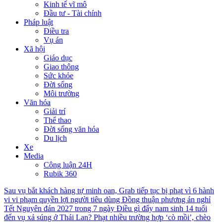
Kinh tế vĩ mô
Đầu tư - Tài chính
Pháp luật
Điều tra
Vụ án
Xã hội
Giáo dục
Giao thông
Sức khỏe
Đời sống
Môi trường
Văn hóa
Giải trí
Thể thao
Đời sống văn hóa
Du lịch
Xe
Media
Công luận 24H
Rubik 360
Sau vụ bắt khách hàng tự minh oan, Grab tiếp tục bị phạt vì 6 hành
vi vi phạm quyền lợi người tiêu dùng
Đồng thuận phương án nghỉ
Tết Nguyên đán 2027 trong 7 ngày
Điều gì đẩy nam sinh 14 tuổi
đến vụ xả súng ở Thái Lan?
Phạt nhiều trường hợp ‘cò mồi’, chèo