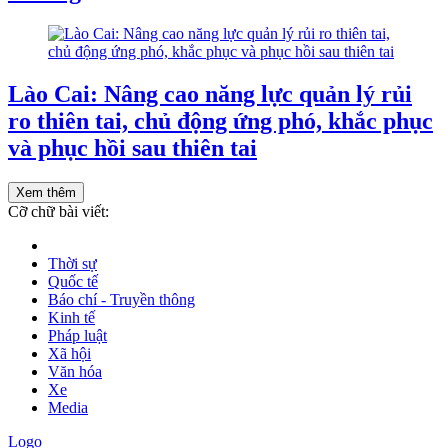
Lào Cai: Nâng cao năng lực quản lý rủi
ro thiên tai, chủ động ứng phó, khắc phục
và phục hồi sau thiên tai
Xem thêm
Cỡ chữ bài viết:
Thời sự
Quốc tế
Báo chí - Truyền thông
Kinh tế
Pháp luật
Xã hội
Văn hóa
Xe
Media
Logo