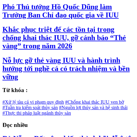
Phó Thủ tướng Hồ Quốc Dũng làm
Trưởng Ban Chỉ đạo quốc gia về IUU
Khắc phục triệt để các tồn tại trong
chống khai thác IUU, gỡ cảnh báo “Thẻ
vàng” trong năm 2026
Nỗ lực gỡ thẻ vàng IUU và hành trình
hướng tới nghề cá có trách nhiệm và bền
vững
Từ khóa :
#Xử lý tàu cá vi phạm quy định
#Chống khai thác IUU ven bờ
#Tuần tra kiểm soát thủy sản
#Nguồn lợi thủy sản và hệ sinh thái
#Thực thi pháp luật ngành thủy sản
Đọc nhiều