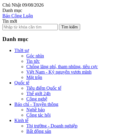
Chủ Nhật 09/08/2026
Danh mục
Báo Công Luận
Tin mới
Tìm kiếm
Danh mục
Thời sự
Góc nhìn
Tin tức
Chống lãng phí, tham nhũng, tiêu cực
Việt Nam - Kỷ nguyên vươn mình
Mặt trận
Quốc tế
Tiêu điểm Quốc tế
Thế giới 24h
Công nghệ
Báo chí - Truyền thông
Nghề báo
Công tác hội
Kinh tế
Thị trường - Doanh nghiệp
Bất động sản