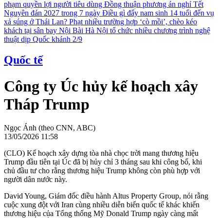
phạm quyền lợi người tiêu dùng
Đồng thuận phương án nghỉ Tết
Nguyên đán 2027 trong 7 ngày
Điều gì đẩy nam sinh 14 tuổi đến vụ
xả súng ở Thái Lan?
Phạt nhiều trường hợp ‘cò mồi’, chèo kéo
khách tại sân bay Nội Bài
Hà Nội tổ chức nhiều chương trình nghệ
thuật dịp Quốc khánh 2/9
Quốc tế
Công ty Úc hủy kế hoạch xây
Tháp Trump
Ngọc Ánh (theo CNN, ABC)
13/05/2026 11:58
(CLO) Kế hoạch xây dựng tòa nhà chọc trời mang thương hiệu
Trump đầu tiên tại Úc đã bị hủy chỉ 3 tháng sau khi công bố, khi
chủ đầu tư cho rằng thương hiệu Trump không còn phù hợp với
người dân nước này.
David Young, Giám đốc điều hành Altus Property Group, nói rằng
cuộc xung đột với Iran cùng nhiều diễn biến quốc tế khác khiến
thương hiệu của Tổng thống Mỹ Donald Trump ngày càng mất