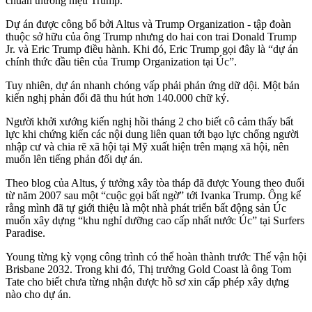
chuẩn thương hiệu Trump.
Dự án được công bố bởi Altus và Trump Organization - tập đoàn
thuộc sở hữu của ông Trump nhưng do hai con trai Donald Trump
Jr. và Eric Trump điều hành. Khi đó, Eric Trump gọi đây là “dự án
chính thức đầu tiên của Trump Organization tại Úc”.
Tuy nhiên, dự án nhanh chóng vấp phải phản ứng dữ dội. Một bản
kiến nghị phản đối đã thu hút hơn 140.000 chữ ký.
Người khởi xướng kiến nghị hồi tháng 2 cho biết cô cảm thấy bất
lực khi chứng kiến các nội dung liên quan tới bạo lực chống người
nhập cư và chia rẽ xã hội tại Mỹ xuất hiện trên mạng xã hội, nên
muốn lên tiếng phản đối dự án.
Theo blog của Altus, ý tưởng xây tòa tháp đã được Young theo đuổi
từ năm 2007 sau một “cuộc gọi bất ngờ” tới Ivanka Trump. Ông kể
rằng mình đã tự giới thiệu là một nhà phát triển bất động sản Úc
muốn xây dựng “khu nghỉ dưỡng cao cấp nhất nước Úc” tại Surfers
Paradise.
Young từng kỳ vọng công trình có thể hoàn thành trước Thế vận hội
Brisbane 2032. Trong khi đó, Thị trưởng Gold Coast là ông Tom
Tate cho biết chưa từng nhận được hồ sơ xin cấp phép xây dựng
nào cho dự án.