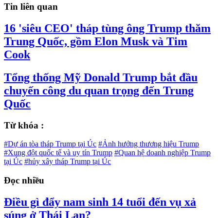
Tin liên quan
16 'siêu CEO' tháp tùng ông Trump thăm
Trung Quốc, gồm Elon Musk và Tim
Cook
Tổng thống Mỹ Donald Trump bắt đầu
chuyến công du quan trọng đến Trung
Quốc
Từ khóa :
#Dự án tòa tháp Trump tại Úc
#Ảnh hưởng thương hiệu Trump
#Xung đột quốc tế và uy tín Trump
#Quan hệ doanh nghiệp Trump
tại Úc
#hủy xây tháp Trump tại Úc
Đọc nhiều
Điều gì đẩy nam sinh 14 tuổi đến vụ xả
súng ở Thái Lan?