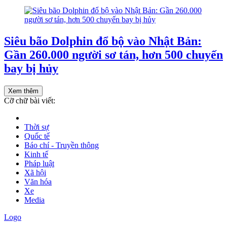
Siêu bão Dolphin đổ bộ vào Nhật Bản:
Gần 260.000 người sơ tán, hơn 500 chuyến
bay bị hủy
Xem thêm
Cỡ chữ bài viết:
Thời sự
Quốc tế
Báo chí - Truyền thông
Kinh tế
Pháp luật
Xã hội
Văn hóa
Xe
Media
Logo