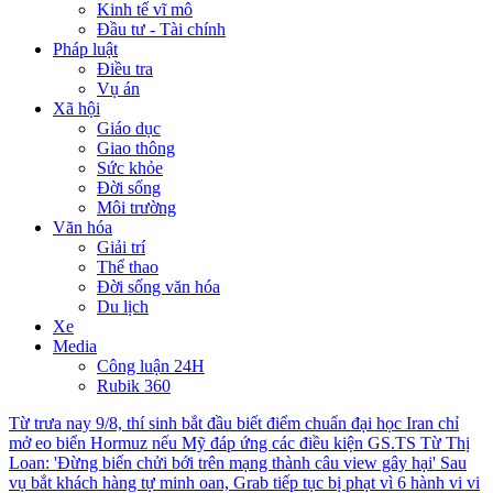
Kinh tế vĩ mô
Đầu tư - Tài chính
Pháp luật
Điều tra
Vụ án
Xã hội
Giáo dục
Giao thông
Sức khỏe
Đời sống
Môi trường
Văn hóa
Giải trí
Thể thao
Đời sống văn hóa
Du lịch
Xe
Media
Công luận 24H
Rubik 360
Từ trưa nay 9/8, thí sinh bắt đầu biết điểm chuẩn đại học
Iran chỉ
mở eo biển Hormuz nếu Mỹ đáp ứng các điều kiện
GS.TS Từ Thị
Loan: 'Đừng biến chửi bới trên mạng thành câu view gây hại'
Sau
vụ bắt khách hàng tự minh oan, Grab tiếp tục bị phạt vì 6 hành vi vi