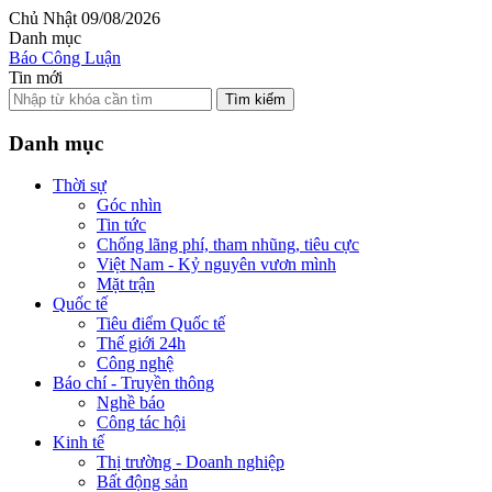
Chủ Nhật 09/08/2026
Danh mục
Báo Công Luận
Tin mới
Tìm kiếm
Danh mục
Thời sự
Góc nhìn
Tin tức
Chống lãng phí, tham nhũng, tiêu cực
Việt Nam - Kỷ nguyên vươn mình
Mặt trận
Quốc tế
Tiêu điểm Quốc tế
Thế giới 24h
Công nghệ
Báo chí - Truyền thông
Nghề báo
Công tác hội
Kinh tế
Thị trường - Doanh nghiệp
Bất động sản