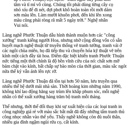
tâm và tỉ mỉ vô cùng. Chúng tôi phải dùng từng cây cọ
nhỏ xíu để đi nét, đợi phơi khô hoàn toàn rồi mới dám
sơn màu lên. Làm mười khuôn phơi, đến khi lên xong
màu cũng phải ròng rã mất 5 ngày trời." Nghệ nhân
Vui nói.
Làng nghề Phước Thuận dẫu hình thành muộn hơn các "công
xưởng" tranh kiếng người Hoa, nhưng nhờ cộng đồng vốn có sẵn
huyết mạch nghệ thuật từ truyền thống vẽ tranh tường, tranh vải ở
các ngôi chùa miên, họ đã tiếp thu và chuyển hóa kỹ thuật vẽ trên
kính một cách đầy tài hoa. Điểm đặc biệt khiến tranh Phước Thuận
nức tiếng một thời chính là độ bền vĩnh cửu của nó: chất sơn mỡ
bám chặt vào kính, bất chấp sự bào mòn của thời gian, màu sắc ngót
nửa thế kỷ vẫn ánh lên rực rỡ.
Làng nghề Phước Thuận đã tồn tại hơn 50 năm, lưu truyền qua
nhiều thế hệ dưới mái nhà sàn. Thời hoàng kim những năm 1990,
không khí lao động hăng say trùm lên khắp phum sóc, mỗi nghệ
nhân có thể xuất xưởng hàng trăm bộ tranh mỗi tháng.
Thế nhưng, thời thế đổi thay khi sự xuất hiện của các loại tranh in
công nghiệp giá rẻ với màu sắc bắt mắt đã đẩy những tấm tranh thủ
công nhọc nhằn vào thế yếu. Thấy nghề không còn đủ nuôi thân,
nhiều gia đình ngậm ngùi rửa cọ, cất kính.