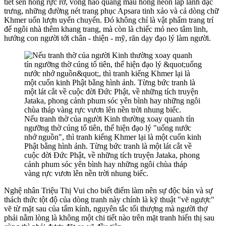
tiết sen hồng rực rỡ, vòng hào quang màu hồng neon lấp lánh đặc
trưng, những đường nét trang phục Apsara tinh xảo và cả dòng chữ
Khmer uốn lượn uyển chuyển. Đó không chỉ là vật phẩm trang trí
để ngôi nhà thêm khang trang, mà còn là chiếc mỏ neo tâm linh,
hướng con người tới chân - thiện - mỹ, răn dạy đạo lý làm người.
Nếu tranh thờ của người Kinh thường xoay quanh tín
ngưỡng thờ cúng tổ tiên, thể hiện đạo lý "uống nước
nhớ nguồn", thì tranh kiếng Khmer lại là một cuốn kinh
Phật bằng hình ảnh. Từng bức tranh là một lát cắt về
cuộc đời Đức Phật, về những tích truyện Jataka, phong
cảnh phum sóc yên bình hay những ngôi chùa tháp
vàng rực vươn lên nền trời nhung biếc.
Nghệ nhân Triệu Thị Vui cho biết điểm làm nên sự độc bản và sự
thách thức tột độ của dòng tranh này chính là kỹ thuật "vẽ ngược"
vẽ từ mặt sau của tấm kính, nguyên tắc tối thượng mà người thợ
phải nằm lòng là không một chi tiết nào trên mặt tranh hiển thị sau