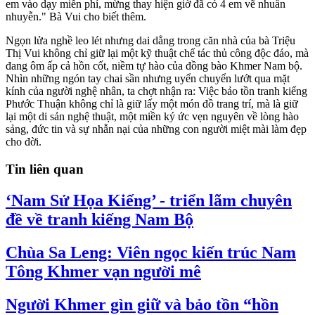
em vào dạy miễn phí, mừng thay hiện giờ đã có 4 em vẽ nhuần
nhuyễn." Bà Vui cho biết thêm.
Ngọn lửa nghề leo lét nhưng dai dẳng trong căn nhà của bà Triệu
Thị Vui không chỉ giữ lại một kỹ thuật chế tác thủ công độc đáo, mà
đang ôm ấp cả hồn cốt, niềm tự hào của đồng bào Khmer Nam bộ.
Nhìn những ngón tay chai sần nhưng uyển chuyển lướt qua mặt
kính của người nghệ nhân, ta chợt nhận ra: Việc bảo tồn tranh kiếng
Phước Thuận không chỉ là giữ lấy một món đồ trang trí, mà là giữ
lại một di sản nghệ thuật, một miền ký ức vẹn nguyên về lòng hào
sảng, đức tin và sự nhẫn nại của những con người miệt mài làm đẹp
cho đời.
Tin liên quan
‘Nam Sử Họa Kiếng’ - triển lãm chuyên
đề về tranh kiếng Nam Bộ
Chùa Sa Leng: Viên ngọc kiến trúc Nam
Tông Khmer vạn người mê
Người Khmer gìn giữ và bảo tồn “hồn