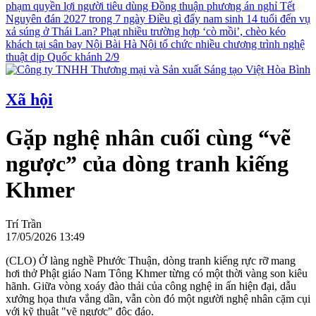
phạm quyền lợi người tiêu dùng
Đồng thuận phương án nghỉ Tết
Nguyên đán 2027 trong 7 ngày
Điều gì đẩy nam sinh 14 tuổi đến vụ
xả súng ở Thái Lan?
Phạt nhiều trường hợp ‘cò mồi’, chèo kéo
khách tại sân bay Nội Bài
Hà Nội tổ chức nhiều chương trình nghệ
thuật dịp Quốc khánh 2/9
Xã hội
Gặp nghệ nhân cuối cùng “vẽ
ngược” của dòng tranh kiếng
Khmer
Trí Trần
17/05/2026 13:49
(CLO) Ở làng nghề Phước Thuận, dòng tranh kiếng rực rỡ mang
hơi thở Phật giáo Nam Tông Khmer từng có một thời vàng son kiêu
hãnh. Giữa vòng xoáy đào thải của công nghệ in ấn hiện đại, dẫu
xưởng họa thưa vắng dần, vẫn còn đó một người nghệ nhân cặm cụi
với kỹ thuật "vẽ ngược" độc đáo.