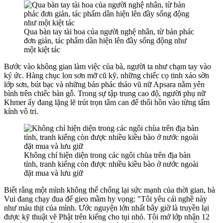
Qua bàn tay tài hoa của người nghệ nhân, từ bản phác
đơn giản, tác phẩm dần hiện lên đầy sống động như
một kiệt tác
Bước vào không gian làm việc của bà, người ta như chạm tay vào
ký ức. Hàng chục lon sơn mỡ cũ kỹ, những chiếc cọ tinh xảo sờn
lớp sơn, bút bạc và những bản phác thảo vũ nữ Apsara nằm yên
bình trên chiếc bàn gỗ. Trong sự tập trung cao độ, người phụ nữ
Khmer ấy đang lặng lẽ trút trọn tâm can để thổi hồn vào từng tấm
kính vô tri.
Không chỉ hiện diện trong các ngôi chùa trên địa bàn
tỉnh, tranh kiếng còn được nhiều kiều bào ở nước ngoài
đặt mua và lưu giữ
Biết rằng một mình không thể chống lại sức mạnh của thời gian, bà
Vui đang chạy đua để gieo mầm hy vọng: "Tôi yêu cái nghề này
như máu thịt của mình. Ước nguyện lớn nhất bây giờ là truyền lại
được kỹ thuật vẽ Phật trên kiếng cho tụi nhỏ. Tôi mở lớp nhận 12