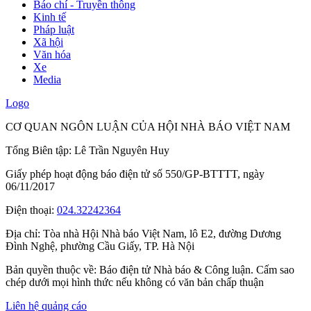
Báo chí - Truyền thông
Kinh tế
Pháp luật
Xã hội
Văn hóa
Xe
Media
Logo
CƠ QUAN NGÔN LUẬN CỦA HỘI NHÀ BÁO VIỆT NAM
Tổng Biên tập: Lê Trần Nguyên Huy
Giấy phép hoạt động báo điện tử số 550/GP-BTTTT, ngày
06/11/2017
Điện thoại:
024.32242364
Địa chỉ:
Tòa nhà Hội Nhà báo Việt Nam, lô E2, đường Dương
Đình Nghệ, phường Cầu Giấy, TP. Hà Nội
Bản quyền thuộc về: Báo điện tử Nhà báo & Công luận. Cấm sao
chép dưới mọi hình thức nếu không có văn bản chấp thuận
Liên hệ quảng cáo