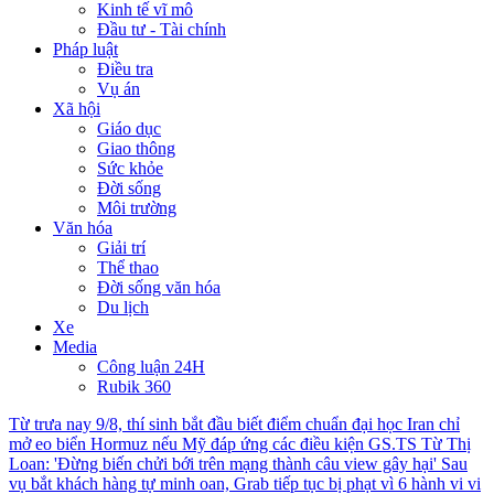
Kinh tế vĩ mô
Đầu tư - Tài chính
Pháp luật
Điều tra
Vụ án
Xã hội
Giáo dục
Giao thông
Sức khỏe
Đời sống
Môi trường
Văn hóa
Giải trí
Thể thao
Đời sống văn hóa
Du lịch
Xe
Media
Công luận 24H
Rubik 360
Từ trưa nay 9/8, thí sinh bắt đầu biết điểm chuẩn đại học
Iran chỉ
mở eo biển Hormuz nếu Mỹ đáp ứng các điều kiện
GS.TS Từ Thị
Loan: 'Đừng biến chửi bới trên mạng thành câu view gây hại'
Sau
vụ bắt khách hàng tự minh oan, Grab tiếp tục bị phạt vì 6 hành vi vi