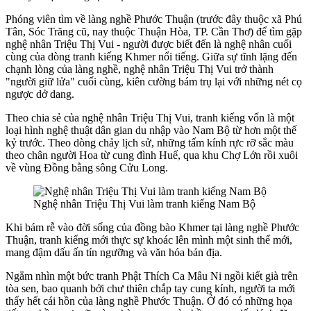
Phóng viên tìm về làng nghề Phước Thuận (trước đây thuộc xã Phú
Tân, Sóc Trăng cũ, nay thuộc Thuận Hòa, TP. Cần Thơ) để tìm gặp
nghệ nhân Triệu Thị Vui - người được biết đến là nghệ nhân cuối
cùng của dòng tranh kiếng Khmer nổi tiếng. Giữa sự tĩnh lặng đến
chạnh lòng của làng nghề, nghệ nhân Triệu Thị Vui trở thành
"người giữ lửa" cuối cùng, kiên cường bám trụ lại với những nét cọ
ngược dở dang.
Theo chia sẻ của nghệ nhân Triệu Thị Vui, tranh kiếng vốn là một
loại hình nghệ thuật dân gian du nhập vào Nam Bộ từ hơn một thế
kỷ trước. Theo dòng chảy lịch sử, những tấm kính rực rỡ sắc màu
theo chân người Hoa từ cung đình Huế, qua khu Chợ Lớn rồi xuôi
về vùng Đồng bằng sông Cửu Long.
Nghệ nhân Triệu Thị Vui làm tranh kiếng Nam Bộ
Khi bám rễ vào đời sống của đồng bào Khmer tại làng nghề Phước
Thuận, tranh kiếng mới thực sự khoác lên mình một sinh thể mới,
mang đậm dấu ấn tín ngưỡng và văn hóa bản địa.
Ngắm nhìn một bức tranh Phật Thích Ca Mâu Ni ngồi kiết già trên
tòa sen, bao quanh bởi chư thiên chắp tay cung kính, người ta mới
thấy hết cái hồn của làng nghề Phước Thuận. Ở đó có những họa