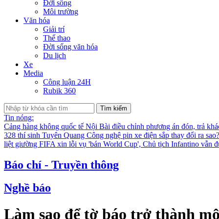
Đời sống
Môi trường
Văn hóa
Giải trí
Thể thao
Đời sống văn hóa
Du lịch
Xe
Media
Công luận 24H
Rubik 360
Tìm kiếm
Tin nóng:
Cảng hàng không quốc tế Nội Bài điều chỉnh phương án đón, trả kh
328 thí sinh Tuyên Quang
Công nghệ pin xe điện sắp thay đổi ra sao
liệt giường
FIFA xin lỗi vụ 'bán World Cup', Chủ tịch Infantino vẫn 
Báo chí - Truyền thông
Nghề báo
Làm sao để tờ báo trở thành mộ