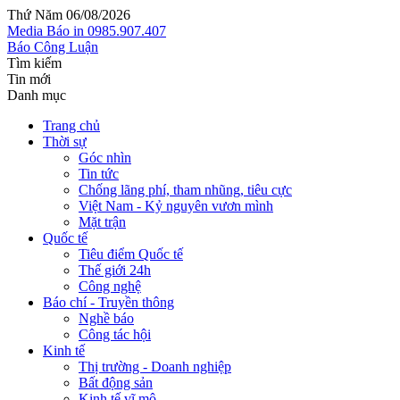
Thứ Năm 06/08/2026
Media
Báo in
0985.907.407
Báo Công Luận
Tìm kiếm
Tin mới
Danh mục
Trang chủ
Thời sự
Góc nhìn
Tin tức
Chống lãng phí, tham nhũng, tiêu cực
Việt Nam - Kỷ nguyên vươn mình
Mặt trận
Quốc tế
Tiêu điểm Quốc tế
Thế giới 24h
Công nghệ
Báo chí - Truyền thông
Nghề báo
Công tác hội
Kinh tế
Thị trường - Doanh nghiệp
Bất động sản
Kinh tế vĩ mô