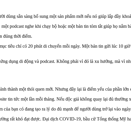
ười dùng sẵn sàng bổ sung một sản phẩm mới nếu nó giúp lấp đầy khoả
 một podcast nghe khi chạy bộ hoặc một bản tin tóm tắt giúp họ nắm bắt
n đúng thời điểm.
ục tiêu chỉ có 20 phút di chuyển mỗi ngày. Một bản tin gửi lúc 10 giờ 
, ứng dụng di động và podcast. Không phải vì đó là xu hướng, mà vì nh
ình thành một thói quen mới. Nhưng đây lại là điểm yếu của phần lớn cá
te tin tức một lần mỗi tháng. Nếu độc giả không quay lại đủ thường 
ẩm của bạn có đang tạo ra lý do đủ mạnh để người dùng trở lại vào ngà
thường rất khó đạt được. Đại dịch COVID-19, bầu cử Tổng thống Mỹ ha