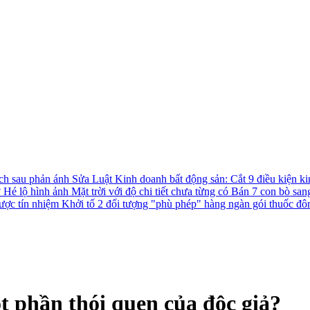
ách sau phản ánh
Sửa Luật Kinh doanh bất động sản: Cắt 9 điều kiện ki
?
Hé lộ hình ảnh Mặt trời với độ chi tiết chưa từng có
Bán 7 con bò san
được tín nhiệm
Khởi tố 2 đối tượng "phù phép" hàng ngàn gói thuốc đô
t phần thói quen của độc giả?