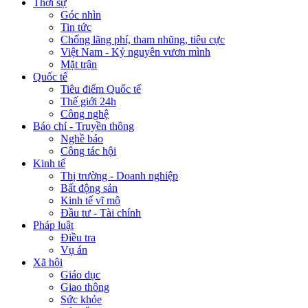
Thời sự
Góc nhìn
Tin tức
Chống lãng phí, tham nhũng, tiêu cực
Việt Nam - Kỷ nguyên vươn mình
Mặt trận
Quốc tế
Tiêu điểm Quốc tế
Thế giới 24h
Công nghệ
Báo chí - Truyền thông
Nghề báo
Công tác hội
Kinh tế
Thị trường - Doanh nghiệp
Bất động sản
Kinh tế vĩ mô
Đầu tư - Tài chính
Pháp luật
Điều tra
Vụ án
Xã hội
Giáo dục
Giao thông
Sức khỏe