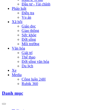
Đầu tư - Tài chính
Pháp luật
Điều tra
Vụ án
Xã hội
Giáo dục
Giao thông
Sức khỏe
Đời sống
Môi trường
Văn hóa
Giải trí
Thể thao
Đời sống văn hóa
Du lịch
Xe
Media
Công luận 24H
Rubik 360
Danh mục