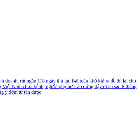
nh doanh, rút ngắn 118 ngày thủ tục
Bài toán khó khi ra đề thi lại cho
g Việt Nam chữa bệnh, người phụ nữ Lào đứng dậy đi lại sau 8 tháng
ng y dởm từ tân dược