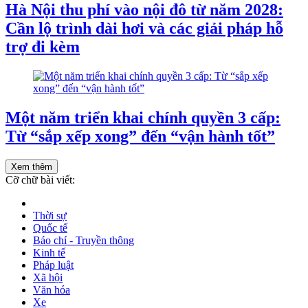
Hà Nội thu phí vào nội đô từ năm 2028:
Cần lộ trình dài hơi và các giải pháp hỗ
trợ đi kèm
Một năm triển khai chính quyền 3 cấp:
Từ “sắp xếp xong” đến “vận hành tốt”
Xem thêm
Cỡ chữ bài viết:
Thời sự
Quốc tế
Báo chí - Truyền thông
Kinh tế
Pháp luật
Xã hội
Văn hóa
Xe