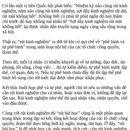
Có lần một vị bên Quốc hội phát biểu: “Nhiệm kỳ nào cũng rút kinh
nghiệm, năm nào cũng rút kinh nghiệm, sợi dây kinh nghiệm rất dài,
rút mãi không hết”. Không biết có phải từ phát ngôn đó hay thậm
chí trước đó hay không mà khẩu từ “Sợi dây kinh nghiệm rút mãi
không hết” lại được nhân dân truyền tụng ngày càng sâu rộng trong
xã hội.
Thật ra, “rút kinh nghiệm” ra đời từ khi có qui chế về “phê bình và
tự phê bình” trong sinh hoạt nội bộ của các tổ chức công quyền,
đoàn thể.
Theo đó, mỗi cá nhân có khiếm khuyết gì về tư tưởng, đạo đức, tác
phong, lối sống, công việc… thì tự kiểm điểm, tự phê bình trước tập
thể, cơ quan, đơn vị. Nếu tự phê bình chưa đầy đủ thì tập thể phê
bình bổ sung cho tới mức đạt được tâm phục khẩu phục.
Kết thúc buổi họp phê và tự phê, người chủ trì nêu ra những vấn đề
cần rút kinh nghiệm cho cá nhân, hoặc toàn đơn vị, không để lặp lại
lần sau. Rút kinh nghiệm như thế thì quá nhân văn, nhân quyền, chê
vào đâu được.
Cùng với rút kinh nghiệm thì “rút bài học” cũng là một phần quan
trọng khác trong dịp sơ kết, tổng kết hoạt động của các tổ chức công
quyền, đoàn thể theo từng thời kỳ ngắn, trung, dài hạn. Ở đây, “rút
bài học” là để phát huy các mặt mạnh, tích cực; còn rút kinh nghiệm