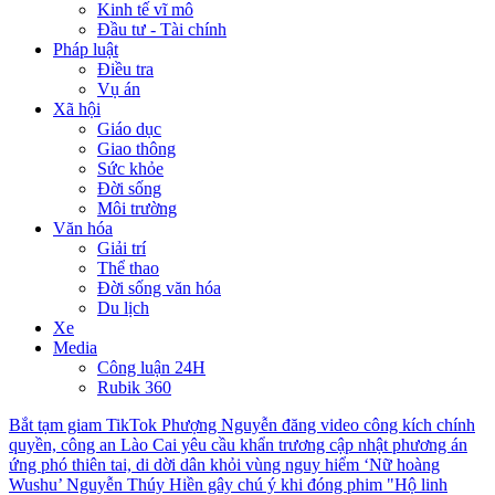
Kinh tế vĩ mô
Đầu tư - Tài chính
Pháp luật
Điều tra
Vụ án
Xã hội
Giáo dục
Giao thông
Sức khỏe
Đời sống
Môi trường
Văn hóa
Giải trí
Thể thao
Đời sống văn hóa
Du lịch
Xe
Media
Công luận 24H
Rubik 360
Bắt tạm giam TikTok Phượng Nguyễn đăng video công kích chính
quyền, công an
Lào Cai yêu cầu khẩn trương cập nhật phương án
ứng phó thiên tai, di dời dân khỏi vùng nguy hiểm
‘Nữ hoàng
Wushu’ Nguyễn Thúy Hiền gây chú ý khi đóng phim "Hộ linh