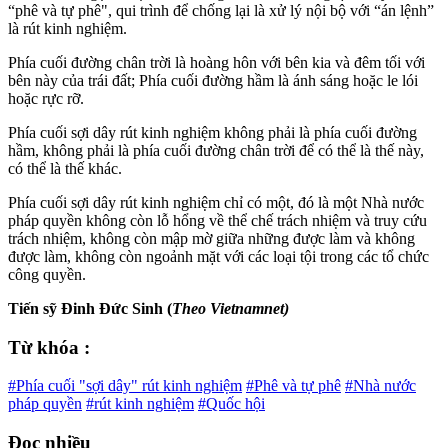
“phê và tự phê", qui trình để chống lại là xử lý nội bộ với “án lệnh”
là rút kinh nghiệm.
Phía cuối đường chân trời là hoàng hôn với bên kia và đêm tối với
bên này của trái đất; Phía cuối đường hầm là ánh sáng hoặc le lói
hoặc rực rỡ.
Phía cuối sợi dây rút kinh nghiệm không phải là phía cuối đường
hầm, không phải là phía cuối đường chân trời để có thể là thế này,
có thể là thế khác.
Phía cuối sợi dây rút kinh nghiệm chỉ có một, đó là một Nhà nước
pháp quyền không còn lỗ hổng về thể chế trách nhiệm và truy cứu
trách nhiệm, không còn mập mờ giữa những được làm và không
được làm, không còn ngoảnh mặt với các loại tội trong các tổ chức
công quyền.
Tiến sỹ Đinh Đức Sinh (
Theo Vietnamnet)
Từ khóa :
#Phía cuối "sợi dây" rút kinh nghiệm
#Phê và tự phê
#Nhà nước
pháp quyền
#rút kinh nghiệm
#Quốc hội
Đọc nhiều