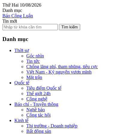
Thứ Hai 10/08/2026
Danh mục
Báo Công Luận
Tin mới
Tìm kiếm
Danh mục
Thời sự
Góc nhìn
Tin tức
Chống lãng phí, tham nhũng, tiêu cực
Việt Nam - Kỷ nguyên vươn mình
Mặt trận
Quốc tế
Tiêu điểm Quốc tế
Thế giới 24h
Công nghệ
Báo chí - Truyền thông
Nghề báo
Công tác hội
Kinh tế
Thị trường - Doanh nghiệp
Bất động sản