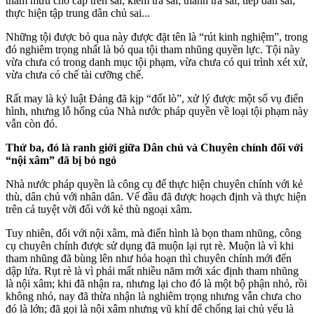
tham mưu cho cấp trên sai; kiểm tra sai; thanh tra sai; tiếp dân sai;
thực hiện tập trung dân chủ sai...
Những tội được bỏ qua này được đặt tên là “rút kinh nghiệm”, trong
đó nghiêm trọng nhất là bỏ qua tội tham nhũng quyền lực. Tội này
vừa chưa có trong danh mục tội phạm, vừa chưa có qui trình xét xử,
vừa chưa có chế tài cưỡng chế.
Rất may là kỷ luật Đảng đã kịp “đốt lò”, xử lý được một số vụ điển
hình, nhưng lỗ hổng của Nhà nước pháp quyền về loại tội phạm này
vẫn còn đó.
Thứ ba, đó là ranh giới giữa Dân chủ và Chuyên chính đối với
“nội xâm” đã bị bỏ ngỏ
Nhà nước pháp quyền là công cụ để thực hiện chuyên chính với kẻ
thù, dân chủ với nhân dân. Vế đầu đã được hoạch định và thực hiện
trên cả tuyệt vời đối với kẻ thù ngoại xâm.
Tuy nhiên, đối với nội xâm, mà điển hình là bọn tham nhũng, công
cụ chuyên chính được sử dụng đã muộn lại rụt rè. Muộn là vì khi
tham nhũng đã bùng lên như hỏa hoạn thì chuyên chính mới đến
dập lửa. Rụt rè là vì phải mất nhiều năm mới xác định tham nhũng
là nội xâm; khi đã nhận ra, nhưng lại cho đó là một bộ phận nhỏ, rồi
không nhỏ, nay đã thừa nhận là nghiêm trọng nhưng vẫn chưa cho
đó là lớn; đã gọi là nội xâm nhưng vũ khí để chống lại chủ yếu là