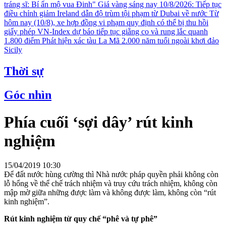
tráng sĩ: Bí ẩn mộ vua Đinh"
Giá vàng sáng nay 10/8/2026: Tiếp tục
điều chỉnh giảm
Ireland dẫn độ trùm tội phạm từ Dubai về nước
Từ
hôm nay (10/8), xe hợp đồng vi phạm quy định có thể bị thu hồi
giấy phép
VN-Index dự báo tiếp tục giằng co và rung lắc quanh
1.800 điểm
Phát hiện xác tàu La Mã 2.000 năm tuổi ngoài khơi đảo
Sicily
Thời sự
Góc nhìn
Phía cuối ‘sợi dây’ rút kinh
nghiệm
15/04/2019 10:30
Để đất nước hùng cường thì Nhà nước pháp quyền phải không còn
lỗ hổng về thể chế trách nhiệm và truy cứu trách nhiệm, không còn
mập mờ giữa những được làm và không được làm, không còn “rút
kinh nghiệm”.
Rút kinh nghiệm từ quy chế “phê và tự phê”