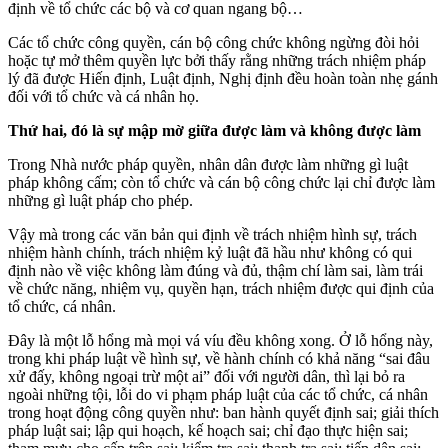
định về tổ chức các bộ và cơ quan ngang bộ…
Các tổ chức công quyền, cán bộ công chức không ngừng đòi hỏi
hoặc tự mở thêm quyền lực bởi thấy rằng những trách nhiệm pháp
lý đã được Hiến định, Luật định, Nghị định đều hoàn toàn nhẹ gánh
đối với tổ chức và cá nhân họ.
Thứ hai, đó là sự mập mờ giữa được làm và không được làm
Trong Nhà nước pháp quyền, nhân dân được làm những gì luật
pháp không cấm; còn tổ chức và cán bộ công chức lại chỉ được làm
những gì luật pháp cho phép.
Vậy mà trong các văn bản qui định về trách nhiệm hình sự, trách
nhiệm hành chính, trách nhiệm kỷ luật đã hầu như không có qui
định nào về việc không làm đúng và đủ, thậm chí làm sai, làm trái
về chức năng, nhiệm vụ, quyền hạn, trách nhiệm được qui định của
tổ chức, cá nhân.
Đây là một lỗ hổng mà mọi vá víu đều không xong. Ở lỗ hổng này,
trong khi pháp luật về hình sự, về hành chính có khả năng “sai đâu
xử đấy, không ngoại trừ một ai” đối với người dân, thì lại bỏ ra
ngoài những tội, lỗi do vi phạm pháp luật của các tổ chức, cá nhân
trong hoạt động công quyền như: ban hành quyết định sai; giải thích
pháp luật sai; lập qui hoạch, kế hoạch sai; chỉ đạo thực hiện sai;