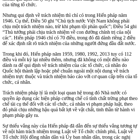
của từng tổ chức.
Nhưng qui định về trách nhiệm thì chỉ có trong Hiến pháp năm
1946. Cụ thể, Điều 50 ghi “Chủ tịch nước Việt Nam không phải
chịu một trách nhiệm nào, trừ khi phạm tội phản quốc”; Điều 54 ghi
“Thủ tướng phải chịu trách nhiệm về con đường chính trị của nội
các”. Hiến pháp 1946 chỉ có 70 điều, trong đó đã dành riêng 2 điều
để xác định rất rõ trách nhiệm của những người đứng đầu đất nước.
Trong khi đó, Hiến pháp năm 1959, 1980, 1992, 2013 tuy có 112
điều và mỗi kỳ lại nhiều thêm, nhưng đã không có một điều nào
dành ra để qui định về trách nhiệm của các tổ chức, cá nhân do
Quốc hội thành lập hoặc phê chuẩn ngoài một nội dung về trách
nhiệm trực thuộc và trách nhiệm báo cáo với cơ quan cấp trên của tổ
chức, cá nhân.
Trách nhiệm pháp lý là một loại quan hệ trong đó Nhà nước có
quyền áp dụng các biện pháp cưỡng chế có tính chất trừng phạt theo
chế tài cụ thể đối với các tổ chức, cá nhân vi phạm pháp luật, theo
đó phải chịu những hậu quả bất lợi về vật chất, tinh thần từ hành vi
phạm pháp gây ra.
Sự thiếu vắng này của Hiến pháp đã dẫn đến sự thiếu vắng tương tự
về nội hàm trách nhiệm trong Luật về Tổ chức chính phủ, Luật về
Tổ chức Hội đồng nhân dân và Ủy ban nhân dân, trong các nghị