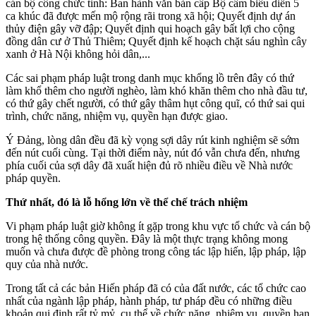
cán bộ công chức tỉnh: Ban hành văn bản cấp Bộ cấm biểu diễn 5
ca khúc đã được mến mộ rộng rãi trong xã hội; Quyết định dự án
thủy điện gây vỡ đập; Quyết định qui hoạch gây bất lợi cho cộng
đồng dân cư ở Thủ Thiêm; Quyết định kế hoạch chặt sáu nghìn cây
xanh ở Hà Nội không hỏi dân,...
Các sai phạm pháp luật trong danh mục khổng lồ trên đây có thứ
làm khổ thêm cho người nghèo, làm khó khăn thêm cho nhà đầu tư,
có thứ gây chết người, có thứ gây thâm hụt công quĩ, có thứ sai qui
trình, chức năng, nhiệm vụ, quyền hạn được giao.
Ý Đảng, lòng dân đều đã kỳ vọng sợi dây rút kinh nghiệm sẽ sớm
đến nút cuối cùng. Tại thời điểm này, nút đó vẫn chưa đến, nhưng
phía cuối của sợi dây đã xuất hiện đủ rõ nhiều điều về Nhà nước
pháp quyền.
Thứ nhất, đó là lỗ hổng lớn về thể chế trách nhiệm
Vi phạm pháp luật giờ không ít gặp trong khu vực tổ chức và cán bộ
trong hệ thống công quyền. Đây là một thực trạng không mong
muốn và chưa được đề phòng trong công tác lập hiến, lập pháp, lập
quy của nhà nước.
Trong tất cả các bản Hiến pháp đã có của đất nước, các tổ chức cao
nhất của ngành lập pháp, hành pháp, tư pháp đều có những điều
khoản qui định rất tỷ mỷ, cụ thể về chức năng, nhiệm vụ, quyền hạn