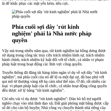
là để khắc phục các mặt yếu kém, tiêu cực.
Phía cuối sợi dây 'rút kinh
nghiệm' phải là Nhà nước pháp
quyền
Vậy mà trong nhiều năm qua, rút kinh nghiệm lại bỗng dưng được
sử dụng trong công tác truy cứu trách nhiệm hình sự, trách nhiệm
hành chính, trách nhiệm kỷ luật đối với tổ chức, cá nhân vi phạm
pháp luật trong hoạt động các lĩnh vực công quyền.
Truyền thông đã đăng tải hàng trăm ngàn ví dụ về sợi dây “rút kinh
nghiệm”, mà phía cuối của nó để lộ ra một đại sự, đã bao phủ với
qui mô từ thượng vàng tới hạ cám như thế nào. Ở đó, rất nhiều các
loại vi phạm pháp luật của tổ chức, cá nhân hoạt động công quyền
đều được xử lý bằng “rút kinh nghiệm”.
Chỉ nêu vài ví dụ được “rút kinh nghiệm”: Đàn bò hỗ trợ người
nghèo chạy vào nhà lãnh đạo xã; Đất giải phóng mặt bằng được cấp
sổ đỏ cho cán bộ huyện; Nhà công vụ chuyển thành nhà riêng của